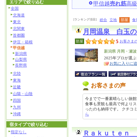
エリアで絞り込む
甲信越
売れ筋
高
全国
北海道
[ランキング項目]
総合
立地
部屋
食
東北
北関東
月岡温泉 白玉の
首都圏
5
部屋
お客さまの
伊豆・箱根
甲信越
エ
新潟県 月岡・瀬
新潟県
リ
2025年プロが選
特
山梨県
お気に入りに
ア
徴
長野県
北陸
東海
お客さまの声
近畿
山陽・山陰
今までで一番素晴らしい旅館
四国
食事も景観も最高で何よりス
九州
ったのも納得です。 クチコミの詳細
沖縄
ら
宿タイプで絞り込む
指定なし
Ｒａｋｕｔｅｎ 