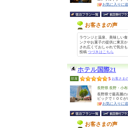
お気に入りに
ア
徴
お客さまの声
ラウンジと温泉、美味しい食
ンクやお菓子の提供に東京か
され広くておしゃれで気分も上がり
投稿
つづきはこちら
ホテル国際21
5
部屋
お客さまの
エ
長野県 長野・小
リ
長野県で最高層の
特
ピックでＩＯＣが
ア
徴
お気に入りに
お客さまの声