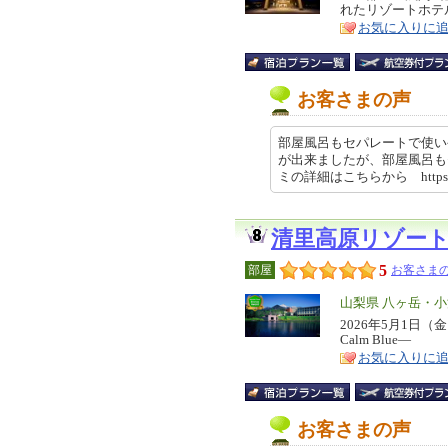
れたリゾートホテ
ア
徴
お気に入りに
お客さまの声
部屋風呂もセパレートで使い
が出来ましたが、部屋風呂も
ミの詳細はこちらから https://r
清里高原リゾー
5
部屋
お客さまの
エ
山梨県 八ヶ岳・
リ
2026年5月1日
特
Calm Blue―
ア
徴
お気に入りに
お客さまの声