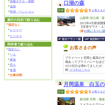
高級ホテル・旅館
口湖の森
温泉
5
部屋
お客さまの
民宿・ペンション
エ
山梨県 河口湖・
旅行の目的で絞り込む
リ
2022年4月新
特
指定なし
【全室サウナ・人
ア
徴
レジャー
お気に入りに
ビジネス
同伴者で絞り込む
お客さまの声
指定なし
一人
プライベート空間と最高のサ
家族
個あってプライバシーもほど
恋人
の12分計は壊れてましたが、全てが
稿
つづきはこちら
友達
仕事仲間
月岡温泉 白玉の
5
部屋
お客さまの
エ
新潟県 月岡・瀬
リ
エメラルドグリー
特