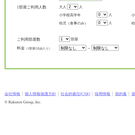
1部屋ご利用人数
大人
人
人
小学校高学年
小
人
幼児（食事のみ）
幼
ご利用部屋数
部屋
料金
～
（1部屋1泊あたり）
会社情報
個人情報保護方針
社会的責任[CSR]
採用情報
規約集
© Rakuten Group, Inc.