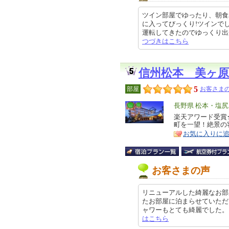
ツイン部屋でゆったり、朝食
に入ってびっくり!ツインで
運転してきたのでゆっくり出来まし
つづきはこちら
信州松本 美ヶ原
5
部屋
お客さまの
エ
長野県 松本・塩
リ
楽天アワード受賞
特
町を一望！絶景の
ア
徴
お気に入りに
お客さまの声
リニューアルした綺麗なお部屋
たお部屋に泊まらせていただ
ャワーもとても綺麗でした。 素泊ま
はこちら