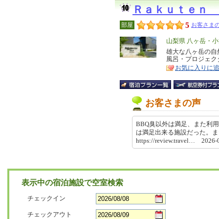
Ｒａｋｕｔｅｎ 
5
部屋
お客さまの
エ
山梨県 八ヶ岳・
リ
雄大な八ヶ岳の自
特
風呂・プロジェク
ア
徴
お気に入りに
お客さまの声
BBQ臭以外は満足、また利用
は満足出来る施設だった。
https://review.travel… 202
表示中の宿泊施設で空室検索
チェックイン
チェックアウト