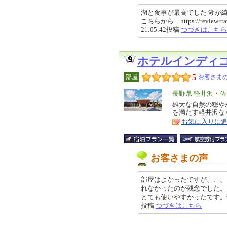
湖と食事が最高でした 湖が
こちらから https://review.trave
21:05:42投稿
つづきはこちら
ホテルインディ
5
部屋
お客さまの
エ
長野県 軽井沢・佐
リ
雄大な自然の穏や
特
を満たす軽井沢な
ア
徴
お気に入りに
お客さまの声
部屋はよかったですが、、、
れなかったのが残念でした。
とても使いやすかったです。部屋の
投稿
つづきはこちら