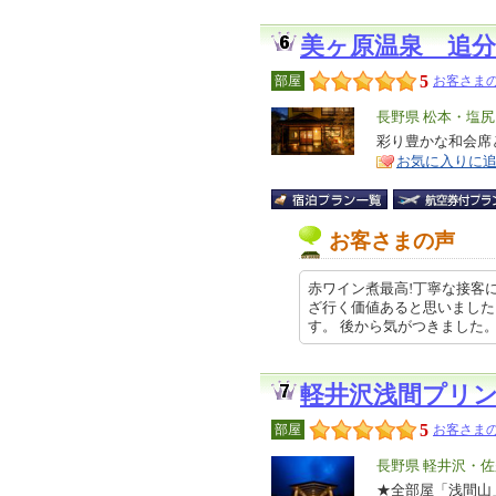
美ヶ原温泉 追分
5
部屋
お客さまの
エ
長野県 松本・塩
リ
彩り豊かな和会席
特
お気に入りに
ア
徴
お客さまの声
赤ワイン煮最高!丁寧な接客
ざ行く価値あると思いました
す。 後から気がつきました。 丁寧…
軽井沢浅間プリ
5
部屋
お客さまの
エ
長野県 軽井沢・佐
リ
★全部屋「浅間山
特