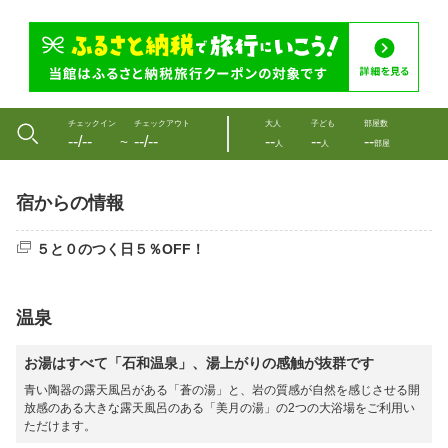
チェックイン
チェックアウト
大人
子ども
部屋数
--/--
--/--
--
--
--
〜
人
人
部屋
宿からの情報
５と０のつく日５％OFF！
温泉
お湯はすべて「石和温泉」、湯上がりの感触が抜群です
青い陶器の露天風呂がある「蒼の湯」と、岩の質感が自然を感じさせる開
放感のある大きな露天風呂のある「美月の湯」の2つの大浴場をご利用い
ただけます。