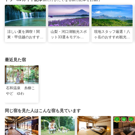
涼しい夏を満喫！関
山梨・河口湖観光スポ
現地スタッフ厳選！八
東・甲信越のおすすめ
ット33選＆モデルコ
ヶ岳のおすすめ観光ス
避暑地14選
ース！絶景や温泉も
ポット18選
最近見た宿
石和温泉 糸柳こ
やど ゆわ
同じ宿を見た人はこんな宿も見ています