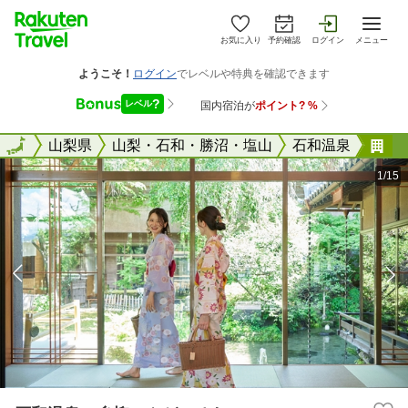
お気に入り
予約確認
ログイン
メニュー
全国
全国
山梨県
山梨・石和・勝沼・塩山
石和温泉
石
1/15