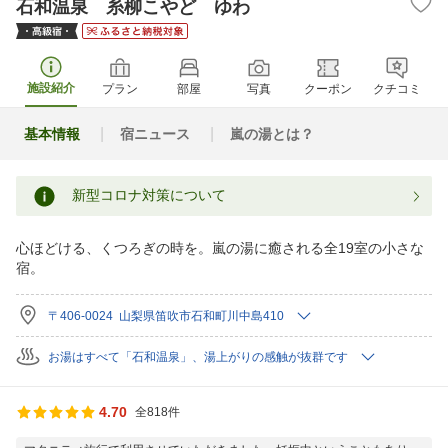
石和温泉 糸柳こやど ゆわ
施設紹介
プラン
部屋
写真
クーポン
クチコミ
基本情報
宿ニュース
嵐の湯とは？
新型コロナ対策について
心ほどける、くつろぎの時を。嵐の湯に癒される全19室の小さな
宿。
〒406-0024 山梨県笛吹市石和町川中島410
お湯はすべて「石和温泉」、湯上がりの感触が抜群です
4.70
全818件