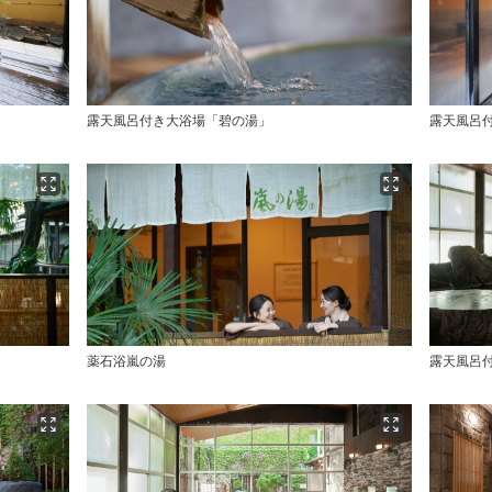
露天風呂付き大浴場「碧の湯」
露天風呂
薬石浴嵐の湯
露天風呂