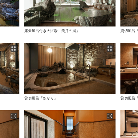
露天風呂付き大浴場「美月の湯」
貸切風呂
貸切風呂「あかり」
貸切風呂