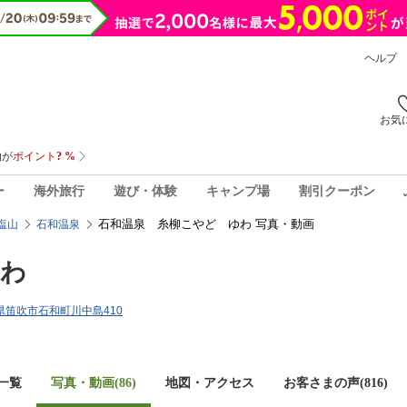
ヘルプ
お気
ー
海外旅行
遊び・体験
キャンプ場
割引クーポン
石和温泉 糸柳こやど ゆわ 写真・動画
塩山
石和温泉
ゆわ
山梨県笛吹市石和町川中島410
一覧
写真・動画(86)
地図・アクセス
お客さまの声(
816
)