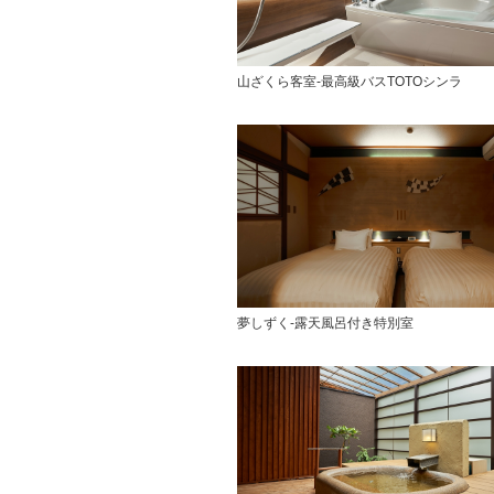
山ざくら客室-最高級バスTOTOシンラ
夢しずく-露天風呂付き特別室