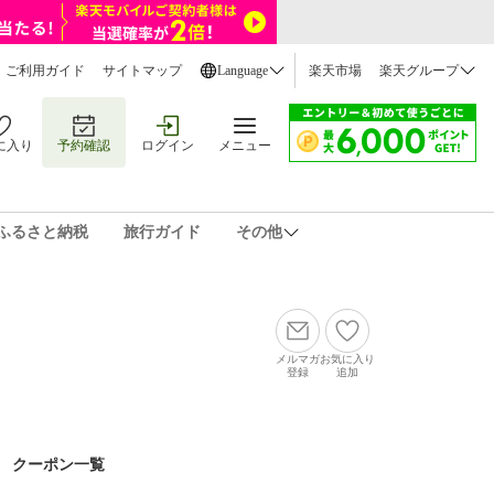
ご利用ガイド
サイトマップ
Language
楽天市場
楽天グループ
に入り
予約確認
ログイン
メニュー
ふるさと納税
旅行ガイド
その他
メルマガ
お気に入り
登録
追加
クーポン一覧