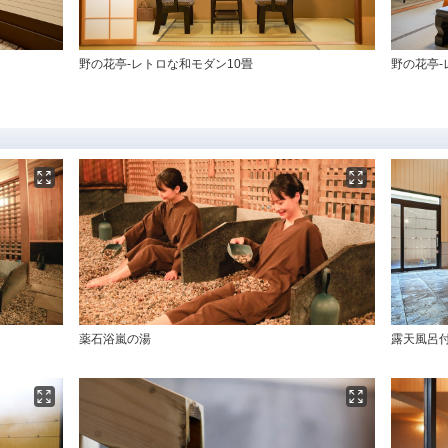
野の花亭-レトロな和モダン10畳
野の花亭-
薬石浴嵐の湯
露天風呂