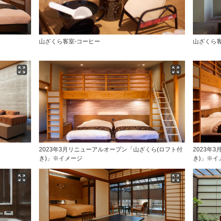
山ざくら客室-コーヒー
山ざくら
2023年3月リニューアルオープン「山ざくら(ロフト付
2023年
き)」※イメージ
き)」※イ