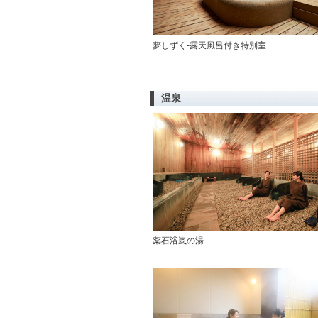
夢しずく-露天風呂付き特別室
温泉
薬石浴嵐の湯