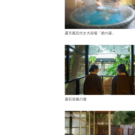
露天風呂付き大浴場「碧の湯」
薬石浴嵐の湯