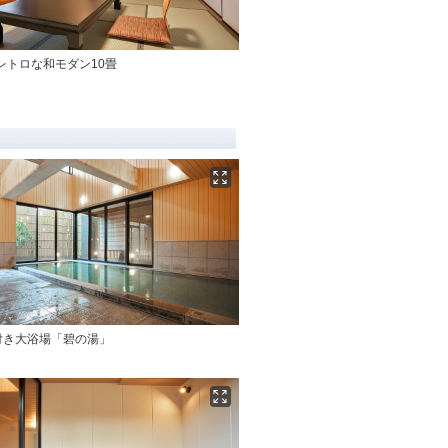
レトロな和モダン10畳
付き大浴場「碧の湯」