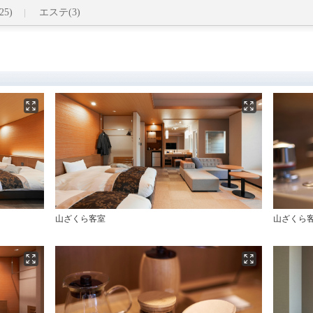
5)
エステ(3)
山ざくら客室
山ざくら