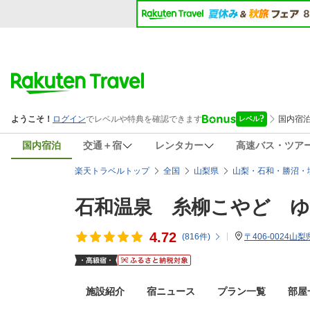
国内宿泊
交通＋宿
レンタカー
高速バス・ツア
楽天トラベルトップ
全国
山梨県
山梨・石和・勝沼・
石和温泉 糸柳こやど 
4.72
(
816
件)
〒406-0024
施設紹介
宿ニュース
プラン一覧
部屋