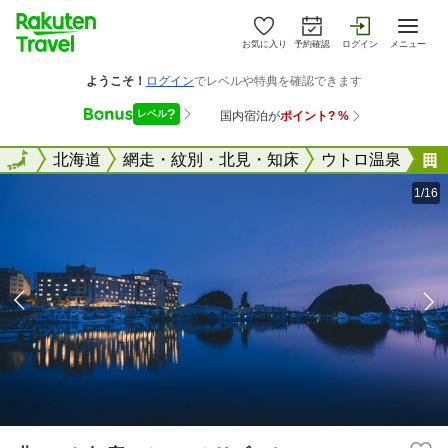
お気に入り
予約確認
ログイン
メニュー
全国
全国
北海道
網走・紋別・北見・知床
ウトロ温泉
1/16