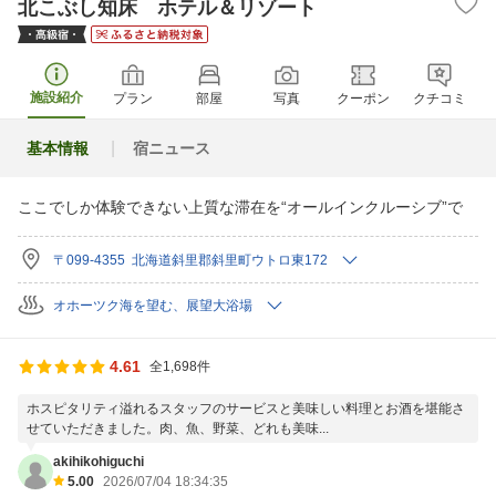
北こぶし知床 ホテル＆リゾート
施設紹介
プラン
部屋
写真
クーポン
クチコミ
基本情報
宿ニュース
ここでしか体験できない上質な滞在を“オールインクルーシブ”で
〒099-4355 北海道斜里郡斜里町ウトロ東172
オホーツク海を望む、展望大浴場
4.61
全1,698件
ホスピタリティ溢れるスタッフのサービスと美味しい料理とお酒を堪能さ
せていただきました。肉、魚、野菜、どれも美味...
akihikohiguchi
5.00
2026/07/04 18:34:35