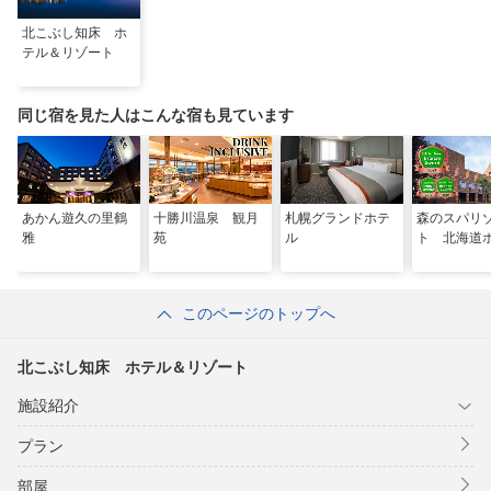
北こぶし知床 ホ
テル＆リゾート
同じ宿を見た人はこんな宿も見ています
あかん遊久の里鶴
十勝川温泉 観月
札幌グランドホテ
森のスパリ
雅
苑
ル
ト 北海道
このページのトップへ
北こぶし知床 ホテル＆リゾート
施設紹介
プラン
部屋