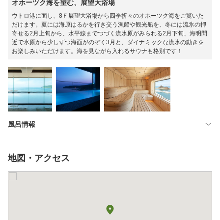
オホーツク海を望む、展望大浴場
ウトロ港に面し、8Ｆ展望大浴場から四季折々のオホーツク海をご覧いた
だけます。夏には海原はるかを行き交う漁船や観光船を、冬には流氷の押
寄せる2月上旬から、水平線までつづく流氷原がみられる2月下旬、海明間
近で氷原から少しずつ海面がのぞく3月と、ダイナミックな流氷の動きを
お楽しみいただけます。海を見ながら入れるサウナも格別です！
風呂情報
地図・アクセス