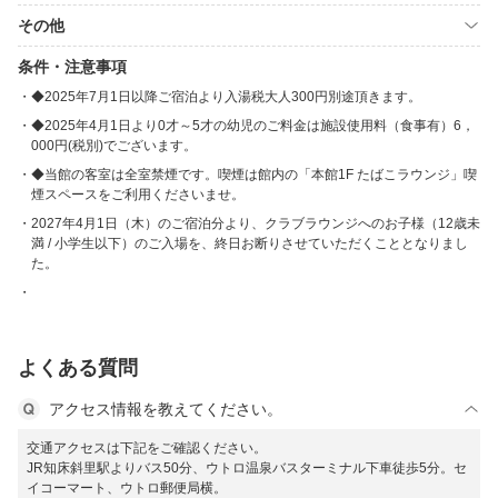
その他
条件・注意事項
◆2025年7月1日以降ご宿泊より入湯税大人300円別途頂きます。
◆2025年4月1日より0才～5才の幼児のご料金は施設使用料（食事有）6，
000円(税別)でございます。
◆当館の客室は全室禁煙です。喫煙は館内の「本館1F たばこラウンジ」喫
煙スペースをご利用くださいませ。
2027年4月1日（木）のご宿泊分より、クラブラウンジへのお子様（12歳未
満 / 小学生以下）のご入場を、終日お断りさせていただくこととなりまし
た。
よくある質問
アクセス情報を教えてください。
交通アクセスは下記をご確認ください。
JR知床斜里駅よりバス50分、ウトロ温泉バスターミナル下車徒歩5分。セ
イコーマート、ウトロ郵便局横。