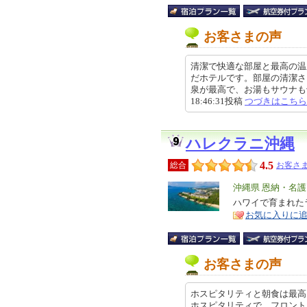
お客さまの声
清潔で快適な部屋と最高の温
だホテルです。部屋の清潔さ
泉が最高で、お湯もサウナも十分
18:46:31投稿
つづきはこちら
ハレクラニ沖縄
4.5
総合
お客さま
エ
沖縄県 恩納・名
リ
ハワイで育まれた
特
お気に入りに
ア
徴
お客さまの声
ホスピタリティと朝食は最高
ホスピタリティで、フロント