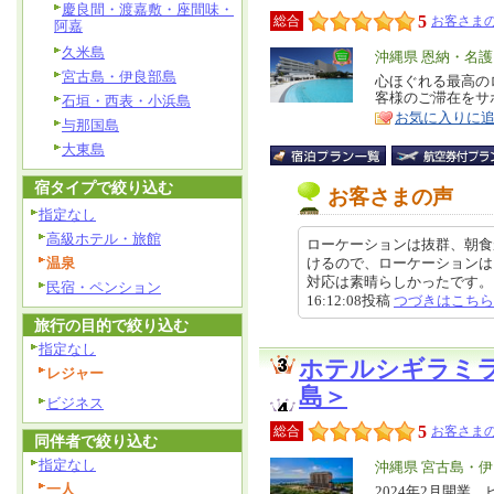
慶良間・渡嘉敷・座間味・
5
総合
お客さまの
阿嘉
久米島
エ
沖縄県 恩納・名
宮古島・伊良部島
リ
心ほぐれる最高の
特
客様のご滞在をサ
石垣・西表・小浜島
ア
徴
お気に入りに
与那国島
大東島
宿タイプで絞り込む
お客さまの声
指定なし
高級ホテル・旅館
ローケーションは抜群、朝食
温泉
けるので、ローケーションは
対応は素晴らしかったです。しか
民宿・ペンション
16:12:08投稿
つづきはこちら
旅行の目的で絞り込む
指定なし
ホテルシギラミ
レジャー
島＞
ビジネス
5
総合
お客さまの
同伴者で絞り込む
指定なし
エ
沖縄県 宮古島・
一人
リ
2024年2月開
特