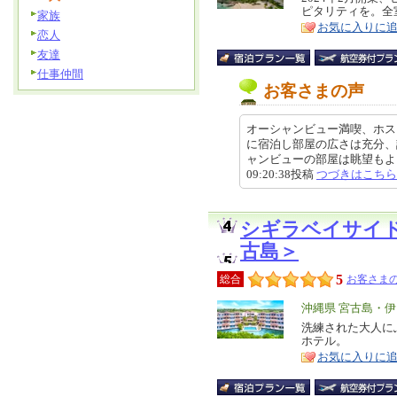
ピタリティを。全
家族
ア
徴
お気に入りに
恋人
友達
仕事仲間
お客さまの声
オーシャンビュー満喫、ホス
に宿泊し部屋の広さは充分、
ャンビューの部屋は眺望もよく、
09:20:38投稿
つづきはこちら
シギラベイサイ
古島＞
5
総合
お客さまの
エ
沖縄県 宮古島・
リ
洗練された大人に
特
ホテル。
ア
徴
お気に入りに