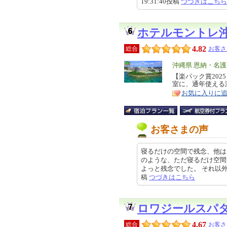
19:31:40投稿
つづきはこちら
ホテルモントレ
4.82
総合
お客さ
エ
沖縄県 恩納・名
リ
【楽パック賞20
特
室に、通年使える
ア
徴
お気に入りに
お客さまの声
寝るだけの空間で残念、他は
のような、ただ寝るだけ空間
よっと残念でした。 それ以外はま
稿
つづきはこちら
ロワジールスパ
4.67
総合
お客さ