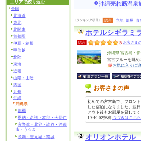
エリアで絞り込む
沖縄
売れ筋
温泉
全国
北海道
[ランキング項目]
総合
立地
部屋
食
東北
北関東
ホテルシギラミ
首都圏
5
総合
お客さまの
伊豆・箱根
甲信越
エ
沖縄県 宮古島・
北陸
リ
宮古ブルーを眺め
特
東海
お気に入りに
ア
徴
近畿
山陽・山陰
四国
お客さまの声
九州
沖縄
初めての宮古島で、フロント
沖縄県
した宿泊になりました。翌日
那覇
アウト後もお部屋を貸してくだ
恩納・名護・本部・今帰仁
19:40:02投稿
つづきはこちら
宜野湾・北谷・読谷・沖縄
市・うるま
オリオンホテル
糸満・豊見城・南城