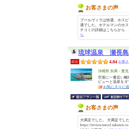
お客さまの声
プールヴィラは快適、ホスピ
適でした。ホテルマンのホス
チコミの詳細はこちらから https:/
ら
琉球温泉 瀬長
4.84
総合
お客さ
エ
沖縄県 糸満・豊
リ
空港に一番近い離
特
ビューと温泉をダ
ア
徴
お気に入りに
お客さまの声
大満足でした。 大満足でし
https://review.travel.rakute