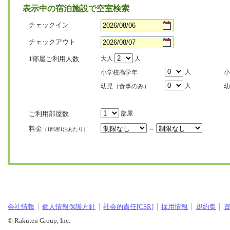
表示中の宿泊施設で空室検索
チェックイン
チェックアウト
1部屋ご利用人数
大人
人
人
小学校高学年
小
人
幼児（食事のみ）
幼
ご利用部屋数
部屋
料金
～
（1部屋1泊あたり）
会社情報
個人情報保護方針
社会的責任[CSR]
採用情報
規約集
© Rakuten Group, Inc.