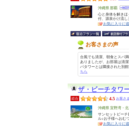
エ
沖縄県 那覇
リ
心と身体を解きほ
特
付、源泉かけ流し
ア
徴
お気に入りに
お客さまの声
台風でも清潔、朝食とスパ満
ありましたが、お部屋は清潔
パタワーとは隣接された別館です ロ
ちら
ザ・ビーチタワ
4.5
総合
お客さま
エ
沖縄県 宜野湾・
リ
サンセットビーチ
特
ル♪お子様へおむ
ア
徴
お気に入りに