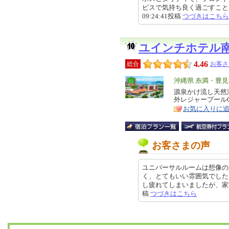
ビスで気持ち良く過ごすことがで
09:24:41投稿
つづきはこちら
ユインチホテル
4.46
総合
お客さ
エ
沖縄県 糸満・豊
リ
源泉かけ流し天然
特
外レジャープールO
ア
徴
お気に入りに
お客さまの声
ユニバーサルルームは想像の
く、とてもいい雰囲気でした
し疲れてしまいましたが、家族でい
稿
つづきはこちら