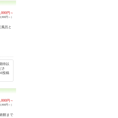
,000
円～
,900円～）
天風呂と
期待以
ださ
56投稿
,000
円～
,900円～）
美術館まで