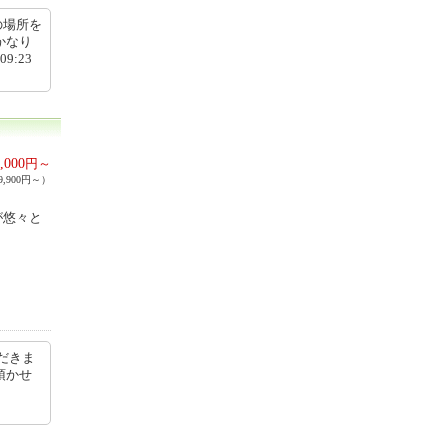
の場所を
かなり
9:23
,000
円～
,900円～）
が悠々と
だきま
頂かせ