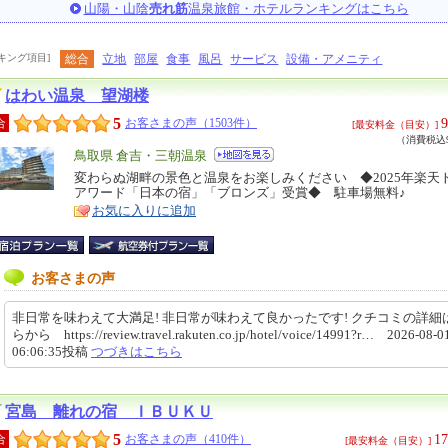
山陽・山陰
売れ筋
温泉旅館・ホテルランキングはこちら
キング項目]
総合
立地
部屋
食事
風呂
サービス
設備・アメニティ
はわい温泉 望湖楼
5
9
合
お客さまの声（1503件）
[最安料金（目安）]
（消費税込9
エ
鳥取県 倉吉・三朝温泉
リ
変わらぬ湖畔の景色と温泉をお楽しみください ◆2025年楽天
特
アワード「日本の宿」「ブロンズ」受賞◆ 駐車場無料♪
ア
徴
お気に入りに追加
お客さまの声
非日常を味わえて大満足! 非日常が味わえて良かったです! クチコミの詳細
らから https://review.travel.rakuten.co.jp/hotel/voice/14991?r… 2026-08-0
06:06:35投稿
つづきはこちら
宮島 離れの宿 ＩＢＵＫＵ
5
17
合
お客さまの声（410件）
[最安料金（目安）]