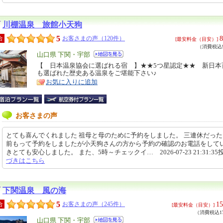
川棚温泉 旅館小天狗
5
8
合
お客さまの声（120件）
[最安料金（目安）]
（消費税込9
エ
山口県 下関・宇部
リ
【 日本温泉協会に選ばれる宿 】★★5つ星認定★★ 新日本
特
も選ばれた歴史ある温泉をご堪能下さい♪
ア
徴
お気に入りに追加
お客さまの声
とても喜んでくれました 祖母と母のために予約をしました。 三連休だっ
前もって予約をしましたが小天狗さんの方から予約の確認のお電話をして
きとても安心しました。 また、5時～チェックイ… 2026-07-23 21:31:35
づきはこちら
下関温泉 風の海
5
15
合
お客さまの声（245件）
[最安料金（目安）]
（消費税込17
エ
山口県 下関・宇部