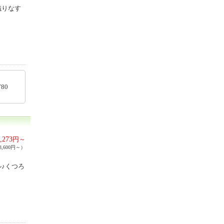
織りなす
25780
,273
円～
,600円～）
♪くつろ