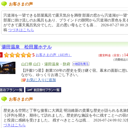
お客さまの声
宍道湖を一望できる部屋風呂で露天気分を満喫 部屋の窓から宍道湖が一望
部屋に掛け流しのお風呂もあり、ブラインドの隙間から宍道湖の景色を見
ができて露天風呂気分でした。 足の悪い母もとても喜… 2026-07-27 00:28
稿
つづきはこちら
湯田温泉 松田屋ホテル
5
14
合
お客さまの声（441件）
[最安料金（目安）]
（消費税込15
エ
山口県 山口・湯田温泉・防府
リ
【評価5つ星】創業350年の歴史を受け継ぐ宿。幕末の面影に想
特
ながら、ゆっくりお過ごし下さい。
ア
徴
お気に入りに追加
お客さまの声
歴史ある空間と丁寧な接客に大満足 明治維新の貴重な歴史が語られる名旅
う評判を聞き、期待して訪れました。歴史的な施設を今に残すことへの宿
と投資に感銘を受けました。 残すべきところは残… 2026-07-24 09:02:3
づきはこちら