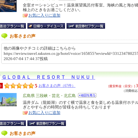
リ
全室オーシャンビュー！温泉展望風呂付客室。海峡の風と海が
特
極上のときをお過ごしください。
ア
徴
お気に入りに追加
お客さまの声
他の画像やクチコミの詳細はこちらから
https://review.travel.rakuten.co.jp/hotel/voice/165855?reviewId=331234780
2026-07-04 17:44:37投稿
ＧＬＯＢＡＬ ＲＥＳＯＲＴ ＮＵＫＵＩ
5
3
合
お客さまの声（67件）
[最安料金（目安）]
（消費税込3
エ
広島県 三段峡・芸北・北広島
リ
温井ダム（龍姫湖）のすぐ横で温泉と食を楽しめる温泉付ホテル
特
ぎとやすらぎの時間が皆様をお待ちしております
ア
徴
お気に入りに追加
お客さまの声