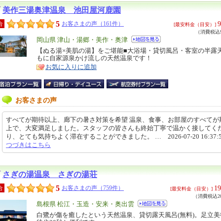
美作三湯奥津温泉 池田屋河鹿園
5
9
合
お客さまの声（161件）
[最安料金（目安）]
（消費税込9
エ
岡山県 津山・湯郷・美作・奥津
リ
【ぬる湯×美肌の湯】をご堪能■大浴場・貸切風呂・客室の半露
特
もに自家源泉かけ流しの天然温泉です！
ア
徴
お気に入りに追加
お客さまの声
すべてが期待以上、廊下の暑さ対策を希望 温泉、食事、お部屋のすべてが
上で、大変満足しました。スタッフの皆さんも終始丁寧で温かく接してく
り、とても気持ちよく滞在することができました。 … 2026-07-20 16:37:
つづきはこちら
さぎの湯温泉 さぎの湯荘
5
19
合
お客さまの声（759件）
[最安料金（目安）]
（消費税込20
エ
島根県 松江・玉造・安来・奥出雲
リ
白鷺が傷を癒したという天然温泉、貸切露天風呂(無料)。足立
特