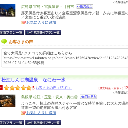
（消費税込19
エ
広島県 宮島・宮浜温泉・廿日市
リ
露天風呂付き客室あり／全客室源泉風呂付／朝・夕共に半個室
特
／宮島に１番近い宮浜温泉
ア
徴
お気に入りに追加
お客さまの声
全て大満足! クチコミの詳細はこちらから
https://review.travel.rakuten.co.jp/hotel/voice/167694?reviewId=331234782
2026-07-31 04:52:55投稿
松江しんじ湖温泉 なにわ一水
5
12
合
お客さまの声（871件）
[最安料金（目安）]
（消費税込13
エ
島根県 松江・玉造・安来・奥出雲
リ
ようこそ、極上の湖畔ステイへ―贅沢な時間を愉しむ大人の温
特
道湖一望の絶景露天風呂付き客室
ア
徴
お気に入りに追加