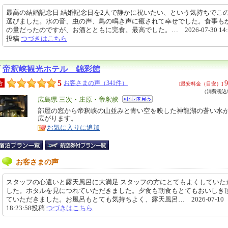
最高の結婚記念日 結婚記念日を2人で静かに祝いたい、という気持ちでこ
選びました。水の音、虫の声、鳥の鳴き声に癒されて幸せでした。食事も
の量だったのですが、お酒とともに完食。最高でした。… 2026-07-30 14:0
投稿
つづきはこちら
帝釈峡観光ホテル 錦彩館
5
9
合
お客さまの声（341件）
[最安料金（目安）]
（消費税込9
エ
広島県 三次・庄原・帝釈峡
リ
部屋の窓から帝釈峡の山並みと青い空を映した神龍湖の蒼い水
特
広がります。
ア
徴
お気に入りに追加
お客さまの声
スタッフの心遣いと露天風呂に大満足 スタッフの方にとてもよくしていた
した。ホタルを見につれていただきました。夕食も朝食もとてもおいしき
ていただきました。お風呂もとても気持ちよく、露天風呂… 2026-07-10
18:23:58投稿
つづきはこちら