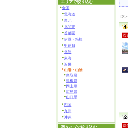
エリアで絞り込む
全国
北海道
[ラン
東北
北関東
首都圏
総
伊豆・箱根
甲信越
北陸
東海
近畿
山陽・山陰
鳥取県
島根県
岡山県
広島県
山口県
四国
九州
沖縄
総
宿タイプで絞り込む