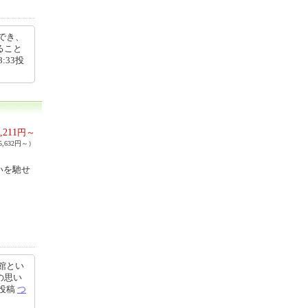
でき、
ること
:33投
,211
円～
,632円～）
いを馳せ
館とい
の思い
2投稿
つ