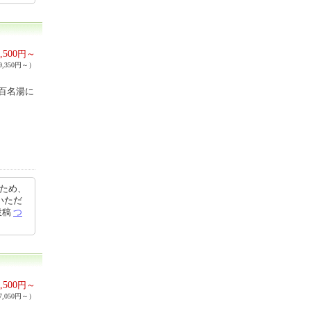
,500
円～
,350円～）
百名湯に
たため、
いただ
投稿
つ
,500
円～
,050円～）