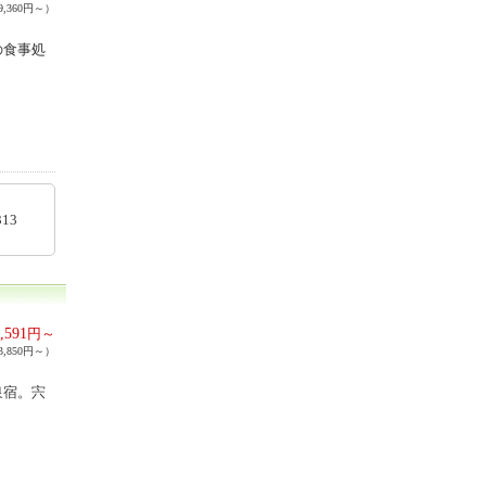
,360円～）
の食事処
64313
,591
円～
,850円～）
泉宿。宍