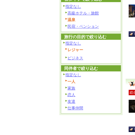
指定なし
高級ホテル・旅館
温泉
民宿・ペンション
旅行の目的で絞り込む
指定なし
レジャー
ビジネス
同伴者で絞り込む
指定なし
一人
家族
総
恋人
友達
仕事仲間