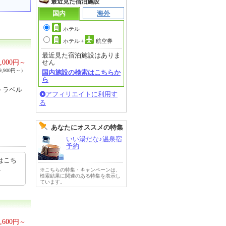
最近見た宿泊施設
国内
海外
ホテル
ホテル
+
航空券
最近見た宿泊施設はありま
,000
円～
せん
,900円～）
国内施設の検索はこちらか
ら
トラベル
アフィリエイトに利用す
る
あなたにオススメの特集
いい湯だな♪温泉宿
予約
はこち
1
※こちらの特集・キャンペーンは、
検索結果に関連のある特集を表示し
ています。
,600
円～