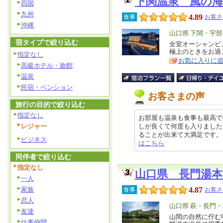
下関温泉 風の海
四国
九州
4.89
食事
お客さ
沖縄
エ
山口県 下関・宇部
宿タイプで絞り込む
リ
全室オーシャンビ
特
極上のときをお過
ア
指定なし
徴
お気に入りに
高級ホテル・旅館
温泉
民宿・ペンション
お客さまの声
旅行の目的で絞り込む
指定なし
お部屋も温泉も食事も最高で
レジャー
しが良くて何度も入りました
ることが出来て大満足です。 スタッ
ビジネス
はこちら
同伴者で絞り込む
指定なし
山口県 長門湯本
一人
家族
4.87
食事
お客さ
恋人
エ
山口県 萩・長門
友達
リ
山間の自然に佇む
特
仕事仲間