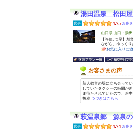
湯田温泉 松田
4.75
食事
お客さ
エ
山口県 山口・湯
リ
【評価5つ星】創
特
ながら、ゆっくり
ア
徴
お気に入りに
お客さまの声
新人教育の場に立ち会ってい
していたタクシーの時間が迫
ま待たされていたので、途中で勝手
投稿
つづきはこちら
萩温泉郷 源泉の
4.74
食事
お客さ