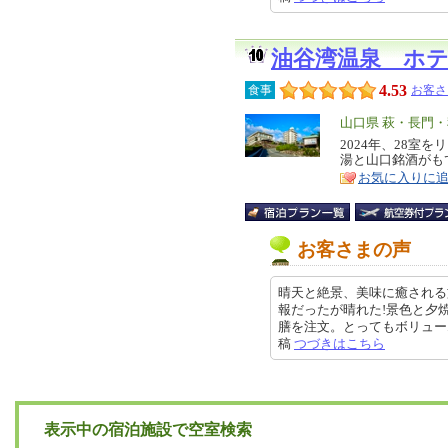
油谷湾温泉 ホ
4.53
食事
お客さ
エ
山口県 萩・長門
リ
2024年、28室
特
湯と山口銘酒がも
ア
徴
お気に入りに
お客さまの声
晴天と絶景、美味に癒される
報だったが晴れた!景色と夕
膳を注文。とってもボリュームがあ
稿
つづきはこちら
表示中の宿泊施設で空室検索