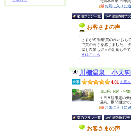
門湯本温泉で四季
ア
徴
お気に入りに
お客さまの声
さすが名旅館!質の高いおも
で質の高さを感じました。 
屋も温泉も翌日の朝食も全てが質の
きはこちら
川棚温泉 小天
4.81
食事
お客さ
エ
山口県 下関・宇部
リ
１日８組限定の天
特
温泉。期間限定で
ア
徴
お気に入りに
お客さまの声