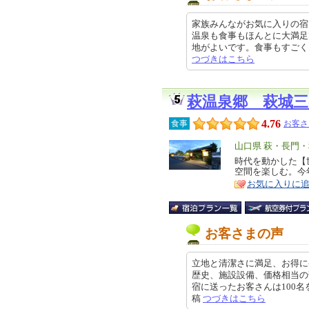
家族みんながお気に入りの宿
温泉も食事もほんとに大満足
地がよいです。食事もすごくおいし
つづきはこちら
萩温泉郷 萩城三
4.76
食事
お客さ
エ
山口県 萩・長門
リ
時代を動かした【
特
空間を楽しむ。今
ア
徴
お気に入りに
お客さまの声
立地と清潔さに満足、お得に
歴史、施設設備、価格相当の
宿に送ったお客さんは100名をゆう
稿
つづきはこちら