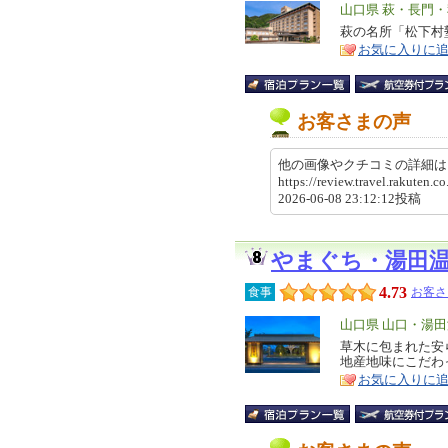
エ
山口県 萩・長門
リ
萩の名所「松下村
特
お気に入りに
ア
徴
お客さまの声
他の画像やクチコミの詳細
https://review.travel.rakute
2026-06-08 23:12:12投稿
やまぐち・湯田
4.73
食事
お客さ
エ
山口県 山口・湯
リ
草木に包まれた安
特
地産地味にこだわ
ア
徴
お気に入りに