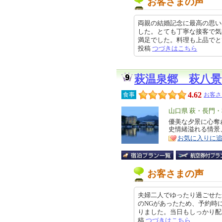
お客さまの声
両親の結婚記念に最高の思い
した。とても丁寧な接客で気
満足でした。料理も上品でとても美
投稿
つづきはこちら
萩温泉郷 萩八景
4.62
食事
お客さ
エ
山口県 萩・長門
リ
優美な夕景に心奪
特
史情緒溢れる情景
ア
徴
お気に入りに
お客さまの声
夫婦二人でゆったり過ごせた
のNGがあったため、予約時
りました。当日もしっかり配慮いた
稿
つづきはこちら