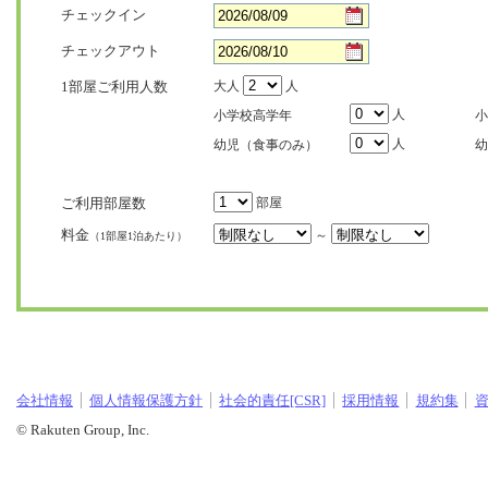
チェックイン
チェックアウト
1部屋ご利用人数
大人
人
人
小学校高学年
小
人
幼児（食事のみ）
幼
ご利用部屋数
部屋
料金
～
（1部屋1泊あたり）
会社情報
個人情報保護方針
社会的責任[CSR]
採用情報
規約集
© Rakuten Group, Inc.