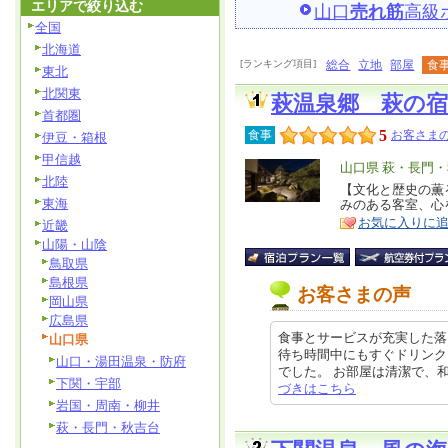
エリアで絞り込む
山口
売れ筋
高級
全国
北海道
[ランキング項目]
総合
立地
部屋
食
東北
北関東
萩温泉郷 萩の宿
首都圏
5
食事
お客さまの
伊豆・箱根
甲信越
エ
山口県 萩・長門
北陸
リ
【文化と歴史の薫
特
東海
みのある客室、心
ア
徴
お気に入りに
近畿
山陽・山陰
鳥取県
島根県
お客さまの声
岡山県
広島県
食事とサービスが充実した落
山口県
待ち時間中にもすぐドリンク
山口・湯田温泉・防府
でした。 お部屋は清潔で、和風の
下関・宇部
づきはこちら
岩国・周南・柳井
萩・長門・秋吉台