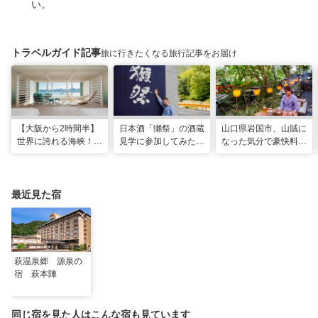
い。
トラベルガイド記事
旅に行きたくなる旅行記事をお届け
【大阪から2時間半】
日本酒「獺祭」の酒蔵
山口県岩国市、山賊に
世界に誇れる海峡！
見学に参加してみた！
なった気分で豪快料理
山口・下関に新しいリ
人の手間とデータで造
が味わえる名物スポッ
ゾナーレが開業
り上げる変わらない美
ト「いろり山賊」
味しさ
最近見た宿
萩温泉郷 源泉の
宿 萩本陣
同じ宿を見た人はこんな宿も見ています