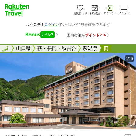
お気に入り
予約確認
ログイン
メニュー
全国
全国
山口県
萩・長門・秋吉台
萩温泉
萩温泉郷 
1/16