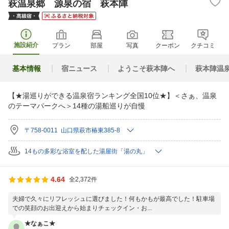
萩温泉郷 源泉の宿 萩本陣
施設紹介
プラン
部屋
写真
クーポン
クチコミ
基本情報
宿ニュース
ようこそ萩本陣へ
萩本陣温
【★湯巡りができる温泉宿ランキング全国10位★】＜さぁ、温泉
のテーマパークへ＞14種の湯船巡りが自慢
〒758-0011 山口県萩市椿東385-8
14もの多彩な浴室を配した湯屋街「湯の丸」
4.64
全2,372件
夫婦で久々にリフレッシュに選びました！何もかもが最高でした！駐車場
での笑顔のお出迎えから始まりチェックイン・お...
★なぁこ★