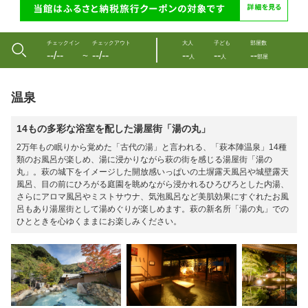
チェックイン
チェックアウト
大人
子ども
部屋数
--/--
--/--
--
--
--
〜
人
人
部屋
温泉
14もの多彩な浴室を配した湯屋街「湯の丸」
2万年もの眠りから覚めた「古代の湯」と言われる、「萩本陣温泉」14種
類のお風呂が楽しめ、湯に浸かりながら萩の街を感じる湯屋街「湯の
丸」。萩の城下をイメージした開放感いっぱいの土塀露天風呂や城壁露天
風呂、目の前にひろがる庭園を眺めながら浸かれるひろびろとした内湯、
さらにアロマ風呂やミストサウナ、気泡風呂など美肌効果にすぐれたお風
呂もあり湯屋街として湯めぐりが楽しめます。萩の新名所「湯の丸」での
ひとときを心ゆくままにお楽しみください。