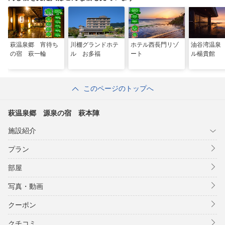
萩温泉郷 宵待ち
川棚グランドホテ
ホテル西長門リゾ
油谷湾温泉
の宿 萩一輪
ル お多福
ート
ル楊貴館
このページのトップへ
萩温泉郷 源泉の宿 萩本陣
施設紹介
プラン
部屋
写真・動画
クーポン
クチコミ