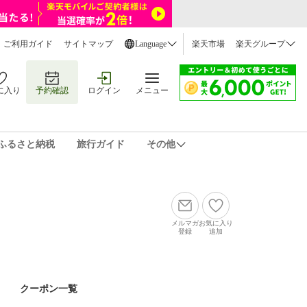
ご利用ガイド
サイトマップ
Language
楽天市場
楽天グループ
に入り
予約確認
ログイン
メニュー
ふるさと納税
旅行ガイド
その他
メルマガ
お気に入り
登録
追加
クーポン一覧