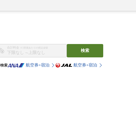
合計料金
※1部屋あたりの税込金額
検索
〜
航空券+宿泊
航空券+宿泊
で検索