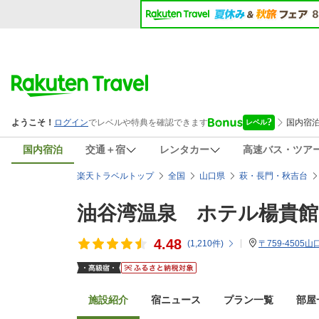
国内宿泊
交通＋宿
レンタカー
高速バス・ツア
楽天トラベルトップ
全国
山口県
萩・長門・秋吉台
油谷湾温泉 ホテル楊貴館
4.48
(
1,210
件)
〒759-4505
施設紹介
宿ニュース
プラン一覧
部屋