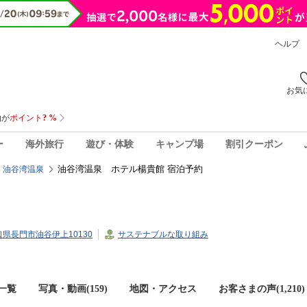
ヘルプ
お気
ー
海外旅行
遊び・体験
キャンプ場
割引クーポン
油谷湾温泉 ホテル楊貴館 宿泊予約
油谷湾温泉
山口県長門市油谷伊上10130
サステナブルな取り組み
一覧
写真・動画(159)
地図・アクセス
お客さまの声(
1,210
)