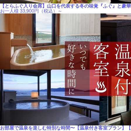
【とらふぐ入り会席】山口を代表する冬の味覚『ふぐ』と豪華
お一人様
33,900
円（税込）～
お部屋で温泉を楽しむ特別な時間〜【温泉付き客室プラン】【