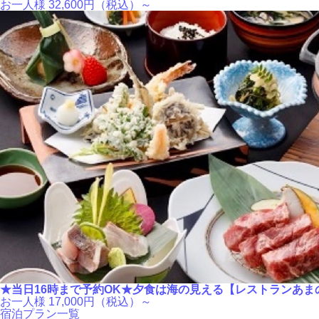
お一人様
32,600
円（税込）～
★当日16時まで予約OK★夕食は海の見える【レストランあま
お一人様
17,000
円（税込）～
宿泊プラン一覧