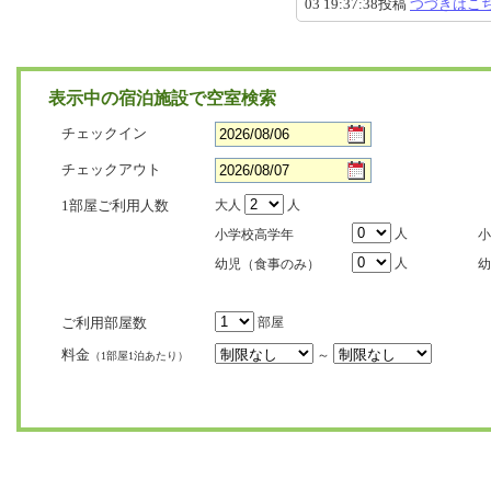
03 19:37:38投稿
つづきはこ
表示中の宿泊施設で空室検索
チェックイン
チェックアウト
1部屋ご利用人数
大人
人
人
小学校高学年
小
人
幼児（食事のみ）
幼
ご利用部屋数
部屋
料金
～
（1部屋1泊あたり）