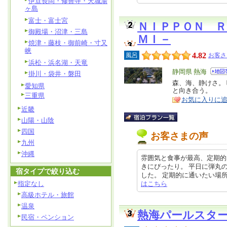
伊豆長岡・修善寺・天城湯
ヶ島
富士・富士宮
ＮＩＰＰＯＮ Ｒ
御殿場・沼津・三島
ＭＩ－
焼津・藤枝・御前崎・寸又
峡
4.82
風呂
お客さ
浜松・浜名湖・天竜
エ
静岡県 熱海
掛川・袋井・磐田
リ
森、海、静けさ。
特
愛知県
と向き合う。
ア
徴
三重県
お気に入りに
近畿
山陽・山陰
四国
お客さまの声
九州
沖縄
雰囲気と食事が最高、定期的
きにぴったり。 平日に弾丸
宿タイプで絞り込む
した。 定期的に通いたい場所になり
指定なし
はこちら
高級ホテル・旅館
温泉
熱海パールスタ
民宿・ペンション