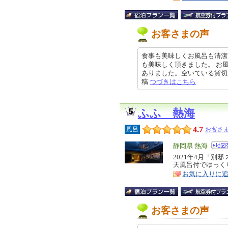
お客さまの声
食事も美味しくお風呂も清潔
も美味しく頂きました。 お
ありました。空いている貸切風呂が
稿
つづきはこちら
ふふ 熱海
4.7
風呂
お客さま
エ
静岡県 熱海
リ
2021年4月「別
特
天風呂付でゆっく
ア
徴
お気に入りに
お客さまの声