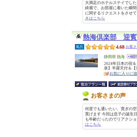
大満足のホテルステイでした!
綺麗で、お部屋に着いた瞬間
に関するリクエストをさせていただ
きはこちら
熱海倶楽部 迎賓
4.68
風呂
お客さ
エ
静岡県 熱海
リ
2024年日本の宿
特
泉】半露天付＆【海
ア
徴
お気に入りに
お客さまの声
何度でも通いたい、寛ぎの空
寛げます 今回は息子の誕生
も年齢だったのでリアクション薄く
はこちら