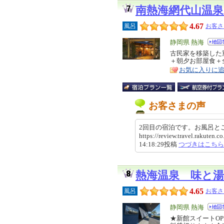
南熱海網代山温
4.67
風呂
お客さ
エ
静岡県 熱海
リ
古民家を移築した
特
＋朝夕お部屋食＋
ア
徴
お気に入りに
お客さまの声
2回目の宿泊です。お風呂と
https://review.travel.rakuten
14:18:29投稿
つづきはこちら
熱海温泉 味と
4.65
風呂
お客さ
エ
静岡県 熱海
リ
★新館スイートOP
特