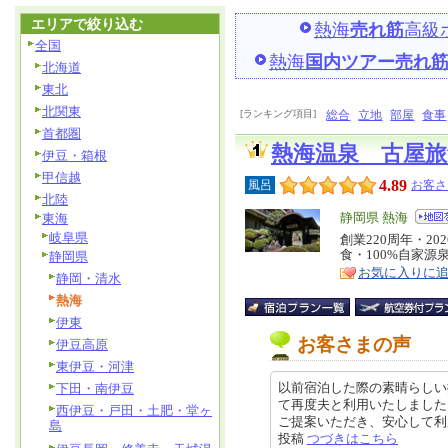
エリアで絞り込む
熱海
売れ筋
高級
全国
熱海
国内ツアー売れ
北海道
東北
北関東
[ランキング項目]
総合
立地
部屋
食事
首都圏
熱海温泉 古屋旅
伊豆・箱根
甲信越
4.89
風呂
お客さ
北陸
エ
静岡県 熱海
東海
岐阜県
リ
創業220周年・2
特
食・100%自家源
静岡県
ア
徴
お気に入りに
静岡・清水
熱海
伊東
お客さまの声
伊豆高原
東伊豆・河津
以前宿泊した際の素晴らしい
下田・南伊豆
て再度夫と利用いたしました
西伊豆・戸田・土肥・堂ヶ
ご提案いただき、安心して利用する
島
投稿
つづきはこちら