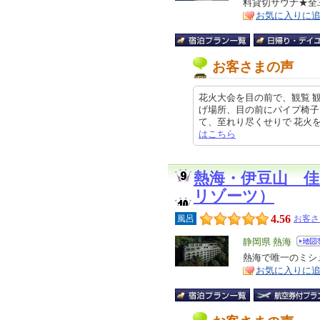
料貸切サウナ★全3
ア
徴
お気に入りに
お客さまの声
花火大会を目の前で、観覧 
げ場所、目の前にパイプ椅子
て、至れり尽くせりで 花火を観賞出
はこちら
熱海・伊豆山 
リゾーツ）
4.56
風呂
お客さ
エ
静岡県 熱海
リ
熱海で唯一のミシュラ
特
お気に入りに
ア
徴