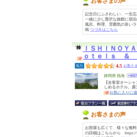
お客さまの声
記念日にふさわしい、一生忘
一緒に少し贅沢な旅館に宿泊
風呂、料理、雰囲気の良いラウンジ
稿
つづきはこちら
ＩＳＨＩＮＯＹＡ
ｏｔｅｌｓ ＆ 
4.5
風呂
お客さま
エ
静岡県 熱海
リ
【全客室オーシャ
特
しめるホテル。露
ア
徴
お気に入りに
お客さまの声
お部屋も広くて、様々な無料
の詳細はこちらから https://review.