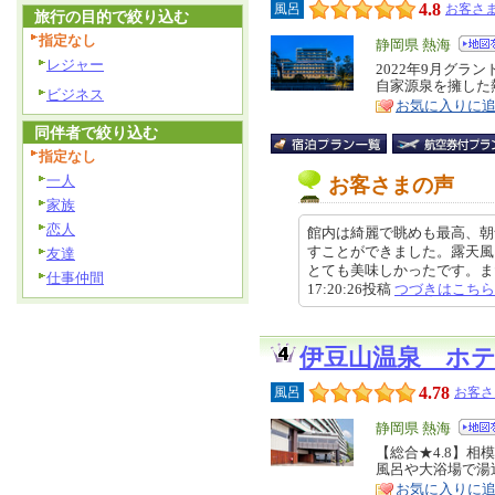
4.8
風呂
お客さま
旅行の目的で絞り込む
指定なし
エ
静岡県 熱海
レジャー
リ
2022年9月グ
特
自家源泉を擁した
ア
徴
ビジネス
お気に入りに
同伴者で絞り込む
指定なし
一人
お客さまの声
家族
恋人
館内は綺麗で眺めも最高、朝
すことができました。露天風
友達
とても美味しかったです。また泊
仕事仲間
17:20:26投稿
つづきはこちら
伊豆山温泉 ホ
4.78
風呂
お客さ
エ
静岡県 熱海
リ
【総合★4.8】
特
風呂や大浴場で湯
ア
徴
お気に入りに