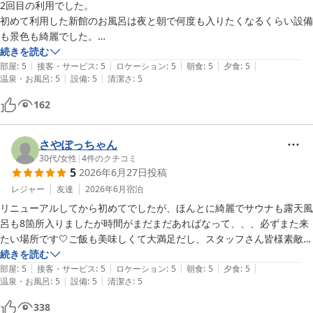
2回目の利用でした。

初めて利用した新館のお風呂は夜と朝で何度も入りたくなるくらい設備
も景色も綺麗でした。

前回は冬に来たこともあり、本館、別館のお風呂でもまた違った景色が
続きを読む
|
|
|
|
|
楽しめました！

部屋
:
5
接客・サービス
:
5
ロケーション
:
5
朝食
:
5
夕食
:
5
|
|
温泉・お風呂
:
5
設備
:
5
清潔さ
:
5
ご飯もとても美味しくて大満足でした。

162
お魚好きにはたまらないと思います。

朝ごはんはご飯と味噌汁がおかわり可能とのことで思わずおかわりして
しまいました。

さやぽっちゃん
30代
/
女性
|
4
件のクチコミ
5
2026年6月27日
投稿
ニューとみよしを目的に熱海にきたくなる、そんなに場所でした。

レジャー
友達
2026年6月
宿泊
リニューアルしてから初めてでしたが、ほんとに綺麗でサウナも露天風
呂も8箇所入りましたが時間がまだまだあればなって、、、必ずまた来
たい場所です🤍ご飯も美味しくて大満足だし、スタッフさん皆様素敵な
方たちです🤍是非皆さん行って下さい😍
続きを読む
|
|
|
|
|
部屋
:
5
接客・サービス
:
5
ロケーション
:
5
朝食
:
5
夕食
:
5
|
|
温泉・お風呂
:
5
設備
:
5
清潔さ
:
5
338