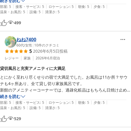
お姉さんがとても親切で気軽に

続きを読む
|
|
|
|
|
話してくださり、終わってからも

部屋
:
5
接客・サービス
:
5
ロケーション
:
5
朝食
:
5
夕食
:
5
|
|
温泉・お風呂
:
5
設備
:
5
清潔さ
:
5
温泉場所まで案内してくださり

とてもよかったです。

499
また泊まった際にはエステサロン

予約して行きたいです。
ねね7400
60代
/
女性
|
10
件のクチコミ
5
2026年6月5日
投稿
レジャー
家族
2026年6月
宿泊
貸切風呂と充実アメニティに大満足
とにかく至れり尽くせりの宿で大満足でした。お風呂は11か所？サウ
ナも4ヶ所あり、全て貸し切り家族風呂です。

新館のアメニティーコーナーでは、過疎化粧品はもちろん日焼け止めま
で置いてありました。ドリンクバーもあり、様々な美味しいドリンクが
続きを読む
|
|
|
|
|
いただけます。

部屋
:
5
接客・サービス
:
5
ロケーション
:
5
朝食
:
5
夕食
:
5
|
|
温泉・お風呂
:
5
設備
:
5
清潔さ
:
5
こんなに素晴らしいお宿は初めてです。

529