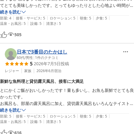
てとても美味しかったです。とってもゆったりとした心地よい時間が過
ごせました。
続きを読む
|
|
|
|
|
部屋
:
4
接客・サービス
:
5
ロケーション
:
5
朝食
:
5
夕食
:
5
|
|
温泉・お風呂
:
5
設備
:
5
清潔さ
:
5
505
日本で3番目のたかはし
60代
/
男性
|
1
件のクチコミ
5
2026年7月5日
投稿
レジャー
家族
2026年6月
宿泊
新鮮な魚料理と貸切露天風呂、接客に大満足
とにかくご飯がおいしかったです！量も多いし、お魚も新鮮でとても良
かったです。

お風呂も、部屋の露天風呂に加え、貸切露天風呂もいろんなテイストの
ものがあり楽しかったです。

続きを読む
|
|
|
|
|
なにより、スタッフさんたちのホスピタリティがとても良かったです。
部屋
:
5
接客・サービス
:
5
ロケーション
:
5
朝食
:
5
夕食
:
5
|
|
温泉・お風呂
:
5
設備
:
5
清潔さ
:
5
616