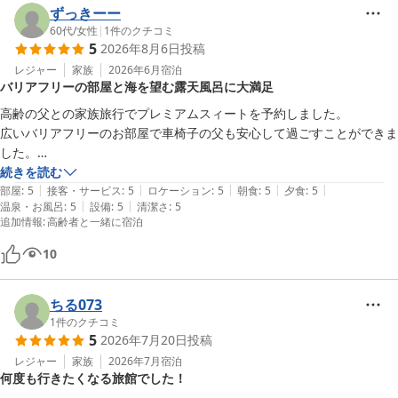
ずっきーー
60代
/
女性
|
1
件のクチコミ
5
2026年8月6日
投稿
レジャー
家族
2026年6月
宿泊
バリアフリーの部屋と海を望む露天風呂に大満足
高齢の父との家族旅行でプレミアムスィートを予約しました。

広いバリアフリーのお部屋で車椅子の父も安心して過ごすことができま
した。

海を眺めながら広い露天風呂に入ったことや豪華な舟盛りに父は大変喜
続きを読む
|
|
|
|
|
んでいました。

部屋
:
5
接客・サービス
:
5
ロケーション
:
5
朝食
:
5
夕食
:
5
|
|
温泉・お風呂
:
5
設備
:
5
清潔さ
:
5
数あるお風呂が、スマホで確認できるのが便利で、趣きの違うお風呂を
追加情報
:
高齢者と一緒に宿泊
いくつも楽しむことができました。

また機会があれば利用したいです。
10
ちる073
1
件のクチコミ
5
2026年7月20日
投稿
レジャー
家族
2026年7月
宿泊
何度も行きたくなる旅館でした！