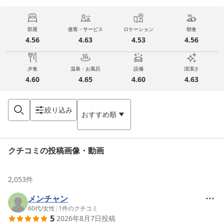
部屋
接客・サービス
ロケーション
朝食
4.56
4.63
4.53
4.56
夕食
温泉・お風呂
設備
清潔さ
4.60
4.65
4.60
4.63
絞り込み
おすすめ順
クチコミの投稿画像・動画
2,053
件
メンチャン
60代
/
女性
|
1
件のクチコミ
5
2026年8月7日
投稿