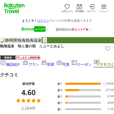
お気に入り
予約確認
ログイン
メニュー
静岡県
熱海
熱海温泉
熱海温泉 味と湯の宿 ニューとみよし
ふるさと納税対象
施設紹介
プラン
部屋
写真
クーポン
クチコミ
クチコミ
総合評価
5
1,198
件
4.60
4
471
件
3
87
件
2
44
件
2,264
件
1
11
件