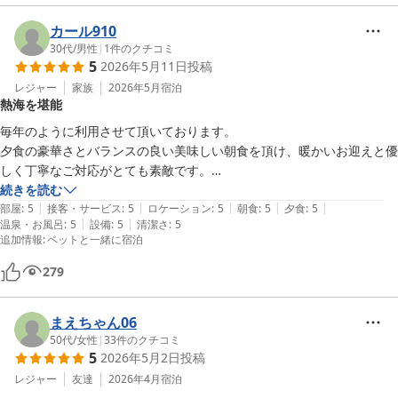
カール910
30代
/
男性
|
1
件のクチコミ
5
2026年5月11日
投稿
レジャー
家族
2026年5月
宿泊
熱海を堪能
毎年のように利用させて頂いております。

夕食の豪華さとバランスの良い美味しい朝食を頂け、暖かいお迎えと優
しく丁寧なご対応がとても素敵です。

ロケーションも良く熱海を堪能出来ます！
続きを読む
|
|
|
|
|
部屋
:
5
接客・サービス
:
5
ロケーション
:
5
朝食
:
5
夕食
:
5
|
|
温泉・お風呂
:
5
設備
:
5
清潔さ
:
5
追加情報
:
ペットと一緒に宿泊
279
まえちゃん06
50代
/
女性
|
33
件のクチコミ
5
2026年5月2日
投稿
レジャー
友達
2026年4月
宿泊