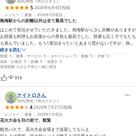
40代
/
男性
|
1
件のクチコミ
5
2026年6月4日
投稿
レジャー
家族
2026年5月
宿泊
熱海駅からの距離以外は全て最高でした
はじめて宿泊させていただきました。熱海駅から少し距離がありますが
お部屋も料理もお部屋からの景色も最高でした。部屋も広く子でもたち
も喜んでいました。もう1度泊まりたいとあまり思わないですが、熱海
へ行った際は是非泊まりたいと思いました。
続きを読む
|
|
|
|
|
部屋
:
5
接客・サービス
:
5
ロケーション
:
5
朝食
:
5
夕食
:
5
|
|
温泉・お風呂
:
5
設備
:
5
清潔さ
:
5
追加情報
:
小さな子供と一緒に宿泊
313
ナイトロさん
50代
/
男性
|
1
件のクチコミ
4
2026年7月27日
投稿
レジャー
家族
2026年7月
宿泊
花火大会を目の前で、観覧
観光バスで、花火大会会場まで送迎してもらえ

打ち上げ場所、目の前にパイプ椅子まで設置されていて
