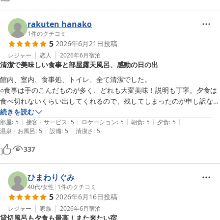
rakuten hanako
1
件のクチコミ
5
2026年6月21日
投稿
レジャー
恋人
2026年6月
宿泊
清潔で美味しい食事と部屋露天風呂、感動の日の出
館内、室内、食事処、トイレ、全て清潔でした。

○食事は手のこんだものが多く、どれも大変美味！説明も丁寧。夕食は
食べ切れないくらい出してくれるので、残してしまったのが申し訳ない
くらい。

続きを読む
|
|
|
|
|
○部屋に露天風呂があり、朝風呂したが快適すぎた！特に女性は準備の
部屋
:
5
接客・サービス
:
5
ロケーション
:
5
朝食
:
5
夕食
:
5
|
|
温泉・お風呂
:
5
設備
:
5
清潔さ
:
5
大変さがないので、部屋風呂は良いと思う。

大浴場はなく、貸し切りの露天風呂がたくさんあり、利用状況もすぐ分
337
かるため、快適に使える。ドライヤーもリファやパナソニックなどで安
心。シャンプーやスキンケアも松山油脂ので安心。

○部屋から日の出が見られたのは感動！まるでモネの【印象日の出】の
ひまわりぐみ
ようで素晴らしかった！

40代
/
女性
|
1
件のクチコミ
5
2026年6月16日
投稿
△個人的には自販機に無糖の炭酸水を置いてほしかった。コーラなど甘
いのばかりは残念。近くにコンビニもないので...

レジャー
家族
2026年6月
宿泊
貸切風呂も夕食も最高！また来たい宿
○帰りは最寄り駅(伊豆多賀駅)まで送ってくれた。この無人駅からロー