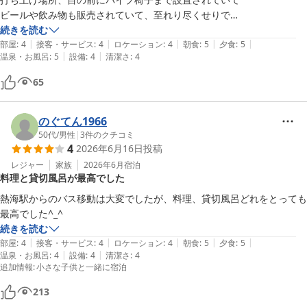
ビールや飲み物も販売されていて、至れり尽くせりで

花火を観賞出来るパックがとても満足しています。
続きを読む
|
|
|
|
|
部屋
:
4
接客・サービス
:
4
ロケーション
:
4
朝食
:
5
夕食
:
5
|
|
温泉・お風呂
:
5
設備
:
4
清潔さ
:
4
65
のぐてん1966
50代
/
男性
|
3
件のクチコミ
4
2026年6月16日
投稿
レジャー
家族
2026年6月
宿泊
料理と貸切風呂が最高でした
熱海駅からのバス移動は大変でしたが、料理、貸切風呂どれをとっても
最高でした^_^
続きを読む
|
|
|
|
|
部屋
:
4
接客・サービス
:
4
ロケーション
:
4
朝食
:
5
夕食
:
5
|
|
温泉・お風呂
:
4
設備
:
4
清潔さ
:
4
追加情報
:
小さな子供と一緒に宿泊
213