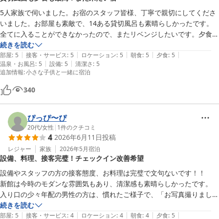
カル線に乗れたのも思い出。

5人家族で伺いました。お宿のスタッフ皆様、丁寧で親切にしてくださ
○6月中旬の平日ということもあり、10組程度の宿泊で、夜もとても静
いました。お部屋も素敵で、14ある貸切風呂も素晴らしかったです。
かに過ごせた。良い思い出が作れました。感謝です。
全てに入ることができなかったので、またリベンジしたいです。夕食も
食べきれないほどの品数で、舟盛りや、生きたアワビに子供達大喜びで
続きを読む
|
|
|
|
|
した。また、機会がありましたら泊まりたいです。
部屋
:
5
接客・サービス
:
5
ロケーション
:
5
朝食
:
5
夕食
:
5
|
|
温泉・お風呂
:
5
設備
:
5
清潔さ
:
5
追加情報
:
小さな子供と一緒に宿泊
340
ぴっぴ〜ぴ
20代
/
女性
|
1
件のクチコミ
4
2026年6月11日
投稿
レジャー
家族
2026年5月
宿泊
設備、料理、接客完璧！チェックイン改善希望
設備やスタッフの方の接客態度、お料理は完璧で文句ないです！！

新館は今時のモダンな雰囲気もあり、清潔感も素晴らしかったです。

入り口の少々年配の男性の方は、慣れたご様子で、「お写真撮りましょ
うか？」などと声かけいただきありがたかったです。

続きを読む
|
|
|
|
|
チェックイン対応の白髪の女性の方もとっても笑顔や言葉遣いが素敵
部屋
:
5
接客・サービス
:
4
ロケーション
:
4
朝食
:
4
夕食
:
5