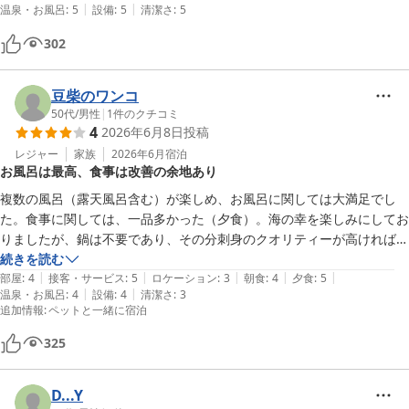
|
|
温泉・お風呂
:
5
設備
:
5
清潔さ
:
5
で、丁寧でした。

一点気になったところとしては、バスで現地に着いた際に10組以上が
302
同じバスで到着し、チェックインは1名で対応していました。

受付をしない女性スタッフがおり、ようやく途中から受付を始めたので
すが、一組一組丁寧が故に、後半の方は相当待たされたのではないかと
豆柴のワンコ
思います。

50代
/
男性
|
1
件のクチコミ
4
2026年6月8日
投稿
チェックインのスタッフを5名くらいに増やすか、もう少しシステマチ
ックにしてスムースにした方が顧客満足は格段に上がると思いました。

レジャー
家族
2026年6月
宿泊
お風呂は最高、食事は改善の余地あり
それ以外は文句なしです！
複数の風呂（露天風呂含む）が楽しめ、お風呂に関しては大満足でし
た。食事に関しては、一品多かった（夕食）。海の幸を楽しみにしてお
りましたが、鍋は不要であり、その分刺身のクオリティーが高ければよ
かったと思う。朝食に出たアジの開きがおいしかったが、焼き立てを提
続きを読む
|
|
|
|
|
供していただければ最高だったかな。ご当地の豚しゃぶがとてもおいし
部屋
:
4
接客・サービス
:
5
ロケーション
:
3
朝食
:
4
夕食
:
5
|
|
温泉・お風呂
:
4
設備
:
4
清潔さ
:
3
かった。ペット可の部屋に宿泊したが、床のべたつきが少し気になっ
追加情報
:
ペットと一緒に宿泊
た。
325
D...Y