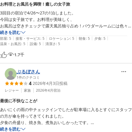
お料理とお風呂を満喫！癒しの女子旅
3回目の宿泊で4/26〜27の1泊しました。

今回は女子旅です。お料理が美味しく、

お風呂は空きチェックで露天風呂独り占め！パウダールームには色々な
メーカーのドライヤーにアメニティーが揃っていて嬉しいです！！お風
続きを読む
|
|
|
|
|
呂上がりの冷たい飲み物等もあり湯上がり後もゆっくりできました。兜
部屋
:
5
接客・サービス
:
5
ロケーション
:
5
朝食
:
5
夕食
:
5
|
|
温泉・お風呂
:
5
設備
:
5
清潔さ
:
5
も飾られていていました。

日々の疲れを癒す温泉と食事、スタッフの方々のお気遣いに感謝です。

1.7
千
次はいつも通り家族でリピートしたいと思います！
ぶるぼさん
1
件のクチコミ
4
2026年4月3日
投稿
レジャー
家族
2026年4月
宿泊
最後に不快なことが
あいにくの雨の中チェックインでしたが駐車場に入るとすぐにスタッフ
の方が傘を持ってきてくれました。

夕食の舟盛り、焼き魚、煮魚おいしかったです。

パウダールームも充実、ゆったり作られていて女性にはとてもいいと思
続きを読む