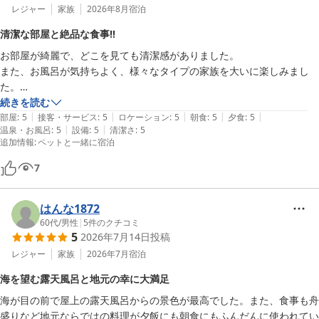
レジャー
家族
2026年8月
宿泊
清潔な部屋と絶品な食事‼️
お部屋が綺麗で、どこを見ても清潔感がありました。

また、お風呂が気持ちよく、様々なタイプの家族を大いに楽しみまし
た。

何よりも、食事が最高でした。何を食べても美味しい‼️

続きを読む
|
|
|
|
|
花火会場までバスで送迎してくださり、最前列で大きな花火を観ること
部屋
:
5
接客・サービス
:
5
ロケーション
:
5
朝食
:
5
夕食
:
5
|
|
温泉・お風呂
:
5
設備
:
5
清潔さ
:
5
ができました。

追加情報
:
ペットと一緒に宿泊
最高に幸せなひと時でした。
7
はんな1872
60代
/
男性
|
5
件のクチコミ
5
2026年7月14日
投稿
レジャー
家族
2026年7月
宿泊
海を望む露天風呂と地元の幸に大満足
海が目の前で屋上の露天風呂からの景色が最高でした。また、食事も舟
盛りなど地元ならではの料理が夕飯にも朝食にもふんだんに使われてい