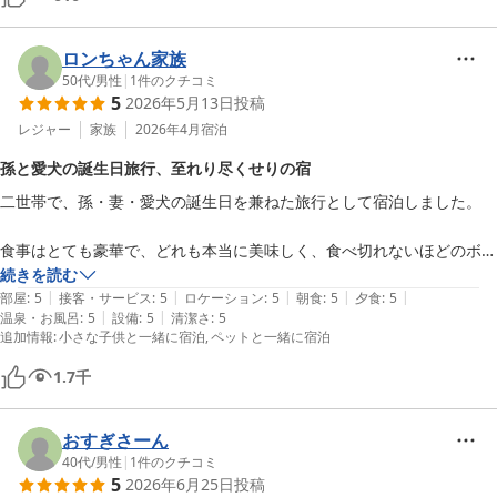
ロンちゃん家族
50代
/
男性
|
1
件のクチコミ
5
2026年5月13日
投稿
レジャー
家族
2026年4月
宿泊
孫と愛犬の誕生日旅行、至れり尽くせりの宿
二世帯で、孫・妻・愛犬の誕生日を兼ねた旅行として宿泊しました。

食事はとても豪華で、どれも本当に美味しく、食べ切れないほどのボリ
ュームでした。申し訳ないと思いながらも、少し残してしまったほどで
続きを読む
|
|
|
|
|
す。

部屋
:
5
接客・サービス
:
5
ロケーション
:
5
朝食
:
5
夕食
:
5
|
|
温泉・お風呂
:
5
設備
:
5
清潔さ
:
5
※次回は空腹で伺いたいと思います。

追加情報
:
小さな子供と一緒に宿泊
ペットと一緒に宿泊
お部屋にはドリンクやアルコールが無料で用意されており、フロントに
1.7
千
はウェルカムドリンクのサービスもあって、至れり尽くせりのおもてな
しに感動しました。

おすぎさーん
40代
/
男性
|
1
件のクチコミ
客室露天風呂は温泉になっていて、とても気持ち良く、滞在中に3回も
5
2026年6月25日
投稿
入浴しました。
