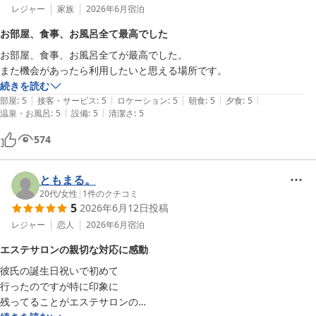
レジャー
家族
2026年6月
宿泊
目の前には海が広がり、遊具もあったため、孫はとても楽しそうに遊ん
お部屋、食事、お風呂全て最高でした
でいました。近所の方がワンちゃんの散歩をされていて、愛犬も嬉しそ
お部屋、食事、お風呂全てが最高でした。

うに過ごしていました。散歩コースとしても最高の環境です。

また機会があったら利用したいと思える場所です。
続きを読む
愛犬と泊まれるお部屋だったので外への出入りもしやすく、とても快適
|
|
|
|
|
部屋
:
5
接客・サービス
:
5
ロケーション
:
5
朝食
:
5
夕食
:
5
でした。さらに、足を洗えるシャワーやタオルも用意されており、ペッ
|
|
温泉・お風呂
:
5
設備
:
5
清潔さ
:
5
ト連れへの配慮が行き届いていると感じました。

574
またぜひ旅行で伺いたいと思います。

ともまる。
家族連れはもちろん、愛犬と一緒にゆっくり過ごしたい方にも心からお
20代
/
女性
|
1
件のクチコミ
すすめできる宿です。

5
2026年6月12日
投稿
レジャー
恋人
2026年6月
宿泊
一点だけ挙げるとすれば、ワンちゃん用の食事メニューがあれば、さら
に嬉しかったです。とはいえ、全体的には大満足で、とても思い出に残
エステサロンの親切な対応に感動
る旅行になりました。
彼氏の誕生日祝いで初めて

行ったのですが特に印象に

残ってることがエステサロンの
