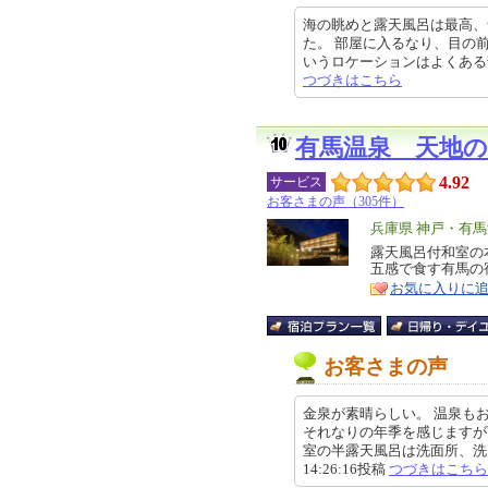
海の眺めと露天風呂は最高、
た。 部屋に入るなり、目の
いうロケーションはよくある部屋の
つづきはこちら
有馬温泉 天地
4.92
サービス
お客さまの声（305件）
エ
兵庫県 神戸・有
リ
露天風呂付和室の
特
五感で食す有馬の
ア
徴
お気に入りに
お客さまの声
金泉が素晴らしい。 温泉も
それなりの年季を感じますが
室の半露天風呂は洗面所、洗い場
14:26:16投稿
つづきはこちら