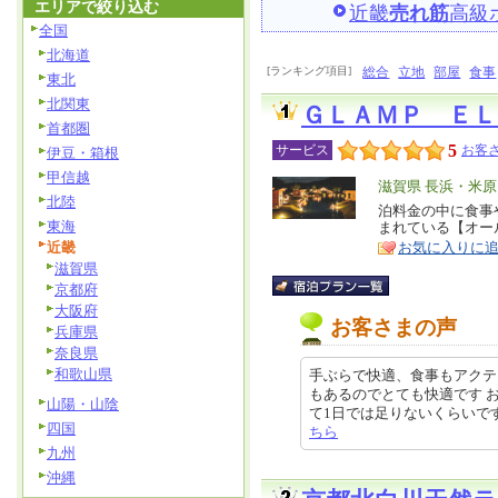
エリアで絞り込む
近畿
売れ筋
高級
全国
北海道
[ランキング項目]
総合
立地
部屋
食事
東北
北関東
ＧＬＡＭＰ ＥＬ
首都圏
5
サービス
お客さ
伊豆・箱根
甲信越
エ
滋賀県 長浜・米原
北陸
リ
泊料金の中に食事
特
東海
まれている【オー
ア
徴
近畿
お気に入りに
滋賀県
京都府
大阪府
お客さまの声
兵庫県
奈良県
和歌山県
手ぶらで快適、食事もアクテ
もあるのでとても快適です 
山陽・山陰
て1日では足りないくらいです クチ
四国
ちら
九州
沖縄