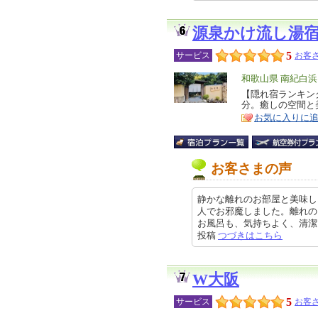
源泉かけ流し湯
5
サービス
お客さ
エ
和歌山県 南紀白
リ
【隠れ宿ランキン
特
分。癒しの空間と
ア
徴
お気に入りに
お客さまの声
静かな離れのお部屋と美味し
人でお邪魔しました。離れの
お風呂も、気持ちよく、清潔に保た
投稿
つづきはこちら
W大阪
5
サービス
お客さ