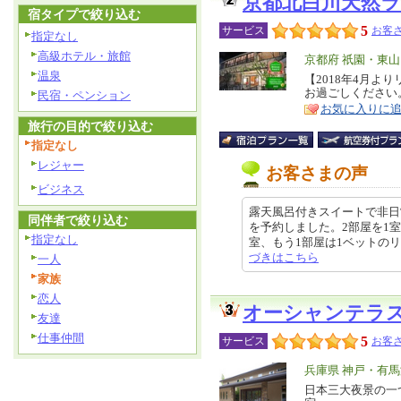
京都北白川天然
宿タイプで絞り込む
5
サービス
お客さ
指定なし
高級ホテル・旅館
エ
京都府 祇園・東
温泉
リ
【2018年4月よ
特
お過ごしください
民宿・ペンション
ア
徴
お気に入りに
旅行の目的で絞り込む
指定なし
レジャー
お客さまの声
ビジネス
露天風呂付きスイートで非日
同伴者で絞り込む
を予約しました。2部屋を1室
指定なし
室、もう1部屋は1ベットのリビング
づきはこちら
一人
家族
恋人
オーシャンテラ
友達
仕事仲間
5
サービス
お客さ
エ
兵庫県 神戸・有
リ
日本三大夜景の一
特