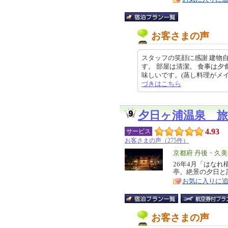
お客さまの声
スタッフの笑顔に感謝 建物
す。 部屋は清潔。 食事は
味しいです。(蒸し料理がメインで
づきはこちら
夕日ヶ浦温泉 旅
4.93
サービス
お客さまの声（275件）
エ
京都府 丹後・久美
リ
26年4月「はな
特
亭。絶景の夕日と
ア
徴
お気に入りに
お客さまの声