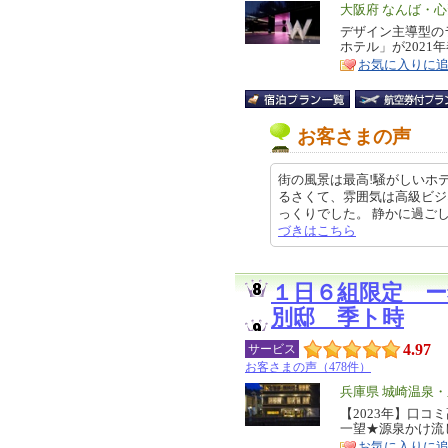
エ
大阪府 なんば・
リ
デザイン主導型の
特
ホテル」が2021
ア
徴
お気に入りに
お客さまの声
街の風景は最高!騒がしいホテ
るさくて、雰囲気は高級ビジ
っくりでした。 静かに過ごしたい
づきはこちら
１日６組限定 
別邸 季ト時
4.97
サービス
お客さまの声（478件）
エ
兵庫県 城崎温泉
リ
【2023年】口
特
一望★源泉かけ流
ア
徴
お気に入りに