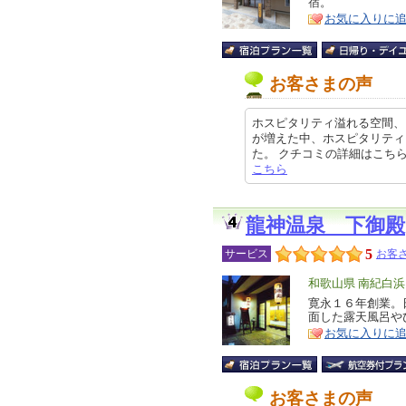
宿。
ア
徴
お気に入りに
お客さまの声
ホスピタリティ溢れる空間、
が増えた中、ホスピタリティ
た。 クチコミの詳細はこちらから ht
こちら
龍神温泉 下御殿
5
サービス
お客さ
エ
和歌山県 南紀白
リ
寛永１６年創業。
特
面した露天風呂や
ア
徴
お気に入りに
お客さまの声