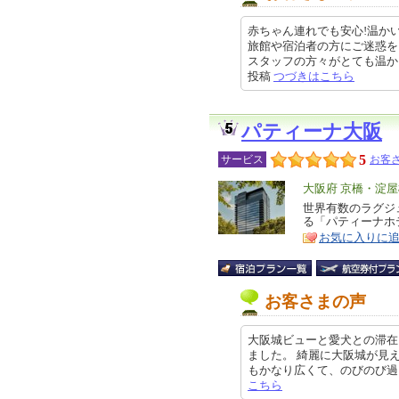
赤ちゃん連れでも安心!温か
旅館や宿泊者の方にご迷惑を
スタッフの方々がとても温かく迎え
投稿
つづきはこちら
パティーナ大阪
5
サービス
お客さ
エ
大阪府 京橋・淀
リ
世界有数のラグジ
特
る「パティーナホ
ア
徴
お気に入りに
お客さまの声
大阪城ビューと愛犬との滞在
ました。 綺麗に大阪城が見
もかなり広くて、のびのび過ごせまし
こちら