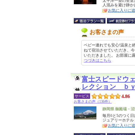
リ
太平洋一望の全室
特
人混みを避け静か
ア
徴
お気に入りに
お客さまの声
ベビー連れでも安心!温泉と
ねて宿泊させていただき、今
いただきました。 お部屋に露天風
つづきはこちら
富士スピードウ
レクション ｂ
4.86
サービス
お客さまの声（136件）
エ
静岡県 御殿場・
リ
毎月0と5のつく
特
ジュアリーホテル
ア
徴
お気に入りに