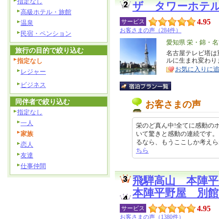
指定なし
ザ タワーホテ
高級ホテル・旅館
4.95
サービス
温泉
お客さまの声（284件）
民宿・ペンション
エ
愛知県 栄・錦・
旅行の目的で絞り込む
リ
名古屋テレビ塔は
特
ルに生まれ変わり
指定なし
ア
徴
お気に入りに
レジャー
ビジネス
同伴者で絞り込む
お客さまの声
指定なし
一人
栄のど真ん中!全てに感動の
家族
いて驚きと感動の連続です。
るなら、もうここしか考えられないで
恋人
ちら
友達
仕事仲間
飛騨高山 本陣
本陣平野屋 別館
4.95
サービス
お客さまの声（1380件）