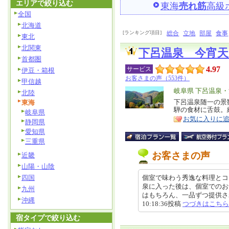
エリアで絞り込む
東海
売れ筋
高級
全国
北海道
[ランキング項目]
総合
立地
部屋
食事
東北
北関東
下呂温泉 今宵
首都圏
4.97
サービス
伊豆・箱根
お客さまの声（553件）
甲信越
エ
岐阜県 下呂温泉
北陸
リ
下呂温泉随一の景
東海
特
騨の食材に舌鼓。
岐阜県
ア
徴
お気に入りに
静岡県
愛知県
三重県
お客さまの声
近畿
山陽・山陰
四国
個室で味わう秀逸な料理とコ
泉に入った後は、個室でのお
九州
はもちろん、一品ずつ提供される
沖縄
10:18:36投稿
つづきはこちら
宿タイプで絞り込む