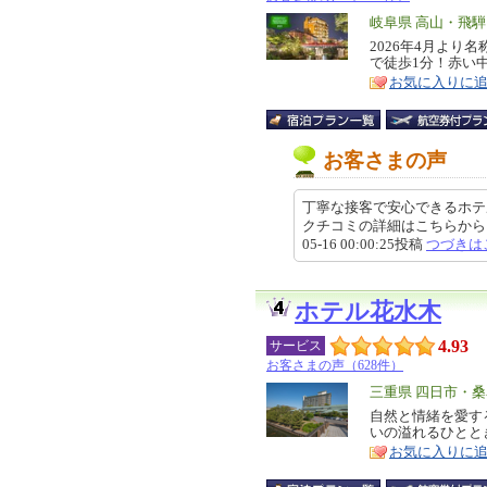
エ
岐阜県 高山・飛騨
リ
2026年4月よ
特
で徒歩1分！赤い
ア
徴
お気に入りに
お客さまの声
丁寧な接客で安心できるホテル
クチコミの詳細はこちらから https://r
05-16 00:00:25投稿
つづきは
ホテル花水木
4.93
サービス
お客さまの声（628件）
エ
三重県 四日市・
リ
自然と情緒を愛す
特
いの溢れるひとと
ア
徴
お気に入りに