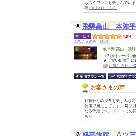
も広くワンコも楽しんでいました。
稿
つづきはこちら
飛騨高山 本陣平
4.89
サービス
お客さまの声（819件）
エ
岐阜県 高山・飛騨
リ
＜2万円クーポン
特
★【古い町並】に
ア
徴
お気に入りに
お客さまの声
月替わりの夕食も楽しみな定
配慮で満足してます。 毎回
なる予定です。 クチコミの詳細はこ
ちら
料亭旅館 八ツ三