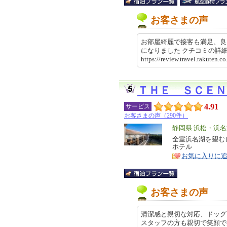
お客さまの声
お部屋綺麗で接客も満足、良
になりました クチコミの
https://review.travel.rakute
ＴＨＥ ＳＣＥＮ
4.91
サービス
お客さまの声（290件）
エ
静岡県 浜松・浜
リ
全室浜名湖を望む
特
ホテル
ア
徴
お気に入りに
お客さまの声
清潔感と親切な対応、ドッグ
スタッフの方も親切で笑顔で