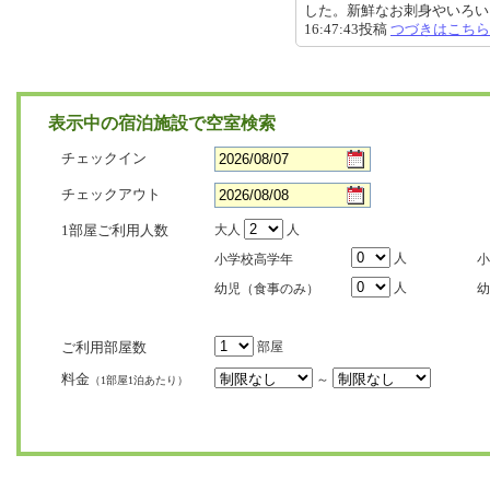
した。新鮮なお刺身やいろいろ工
16:47:43投稿
つづきはこちら
表示中の宿泊施設で空室検索
チェックイン
チェックアウト
1部屋ご利用人数
大人
人
人
小学校高学年
小
人
幼児（食事のみ）
幼
ご利用部屋数
部屋
料金
～
（1部屋1泊あたり）