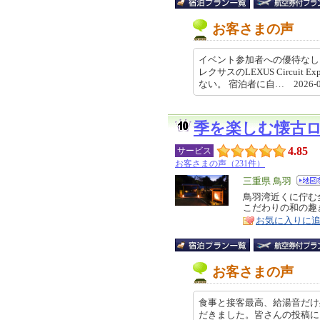
お客さまの声
イベント参加者への優待なし
レクサスのLEXUS Circui
ない。 宿泊者に自… 2026-05-
季を楽しむ懐古
4.85
サービス
お客さまの声（231件）
エ
三重県 鳥羽
リ
鳥羽湾近くに佇む
特
こだわりの和の趣
ア
徴
お気に入りに
お客さまの声
食事と接客最高、給湯音だけ
だきました。皆さんの投稿に