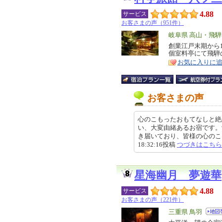
4.88
サービス
お客さまの声（951件）
エ
岐阜県 高山・飛騨
リ
創業江戸末期から
特
個室料亭にて飛騨
ア
徴
お気に入りに
お客さまの声
心のこもったおもてなしと絶
い、大変由緒あるお宿です。
き届いており、皆様の心のこもっ
18:32:16投稿
つづきはこちら
星海幽月 夢遊華
4.88
サービス
お客さまの声（221件）
エ
三重県 鳥羽