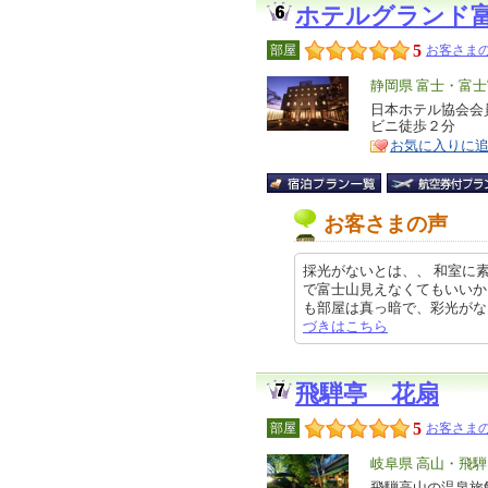
ホテルグランド
5
部屋
お客さまの
エ
静岡県 富士・富士
リ
日本ホテル協会会
特
ビニ徒歩２
ア
徴
お気に入りに
お客さまの声
採光がないとは、、 和室に
で富士山見えなくてもいいか
も部屋は真っ暗で、彩光がない部屋
づきはこちら
飛騨亭 花扇
5
部屋
お客さまの
エ
岐阜県 高山・飛騨
リ
飛騨高山の温泉旅