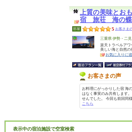
上質の美味とお
宿 旅荘 海の蝶
5
部屋
お客さまの
エ
三重県 伊勢・二見
リ
楽天トラベルアワ
特
美しい海と自然の
ア
徴
お気に入りに
お客さまの声
お料理にがっかりした宿 海
はなく事実のみ共有します。
せんでした。 今回も前回同様、良い
こちら
表示中の宿泊施設で空室検索