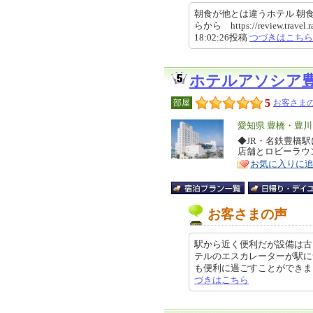
朝食が他とは違うホテル 朝
らから https://review.travel.r
18:02:26投稿
つづきはこちら
ホテルアソシア
5
部屋
お客さまの
エ
愛知県 豊橋・豊
リ
◆JR・名鉄豊橋
特
店舗とロビーラウ
ア
徴
お気に入りに
お客さまの声
駅から近く便利だが設備は古
テルのエスカレーターが駅に
も便利に過ごすことができました。
づきはこちら