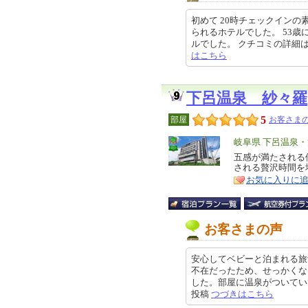
初めて 20時チェックイン
られるホテルでした。 53
ルでした。 クチコミの詳細はこちら
はこちら
下呂温泉 紗々羅
5
部屋
お客さまの
エ
岐阜県 下呂温泉
リ
五感が満たされる
特
される贅沢時間を
ア
徴
お気に入りに
お客さまの声
安心してベビーと泊まれる旅
不在だったため、せっかくな
した。部屋に温泉がついていてとて
投稿
つづきはこちら