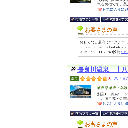
特
れるお宿です。美
ア
徴
お気に入りに
お客さまの声
おもてなし最高です クチ
https://review.travel.rakute
2026-05-10 11:23:40投稿
つ
長良川温泉 十八
5
部屋
お客さまの
エ
岐阜県 岐阜・各務
リ
創業160有余年
特
し、岐阜城・金華
ア
徴
お気に入りに
お客さまの声