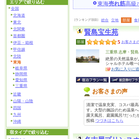
エリアで絞り込む
東海
売れ筋
高級
全国
北海道
[ランキング項目]
総合
立地
部屋
食
東北
北関東
賢島宝生苑
首都圏
5
部屋
お客さまの
伊豆・箱根
甲信越
エ
三重県 志摩・賢島
北陸
リ
絶景の天然温泉が
特
東海
シャルホテル唯一
ア
徴
岐阜県
お気に入りに
静岡県
愛知県
三重県
お客さまの声
近畿
山陽・山陰
清潔で温泉充実、コスパ最高
四国
す。大型の施設のため温泉へ
九州
露天風呂、庭園風呂?だったかな?充
投稿
つづきはこちら
沖縄
宿タイプで絞り込む