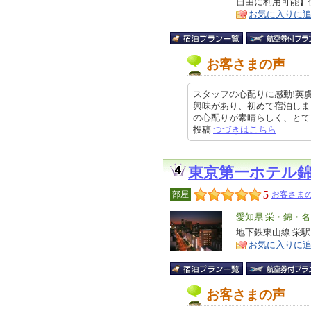
自由に利用可能】
ア
徴
お気に入りに
お客さまの声
スタッフの心配りに感動!英
興味があり、初めて宿泊しま
の心配りが素晴らしく、とても快適
投稿
つづきはこちら
東京第一ホテル
5
部屋
お客さまの
エ
愛知県 栄・錦・
リ
地下鉄東山線 栄駅
特
お気に入りに
ア
徴
お客さまの声