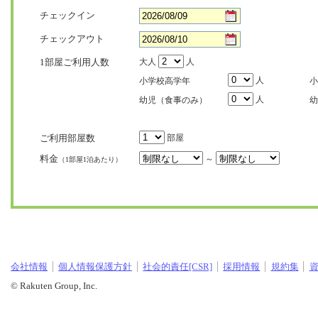
チェックイン
チェックアウト
1部屋ご利用人数
大人
人
人
小学校高学年
小
人
幼児（食事のみ）
幼
ご利用部屋数
部屋
料金
～
（1部屋1泊あたり）
会社情報
個人情報保護方針
社会的責任[CSR]
採用情報
規約集
© Rakuten Group, Inc.