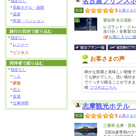
名古屋プリンス
指定なし
高級ホテル・旅館
5
部屋
お客さまの
温泉
エ
愛知県 名古屋駅
民宿・ペンション
リ
レゴランド・ジャ
特
旅行の目的で絞り込む
歩15分！全客室3
ア
徴
お気に入りに
指定なし
レジャー
ビジネス
お客さまの声
同伴者で絞り込む
指定なし
静かな部屋と美味しい朝食で
一人
ても静かでした。洗い場付き
でぐっすり眠ることができました。
家族
稿
つづきはこちら
恋人
友達
仕事仲間
志摩観光ホテル
5
部屋
お客さまの
エ
三重県 志摩・賢島
リ
【宿泊者専用のラ
特