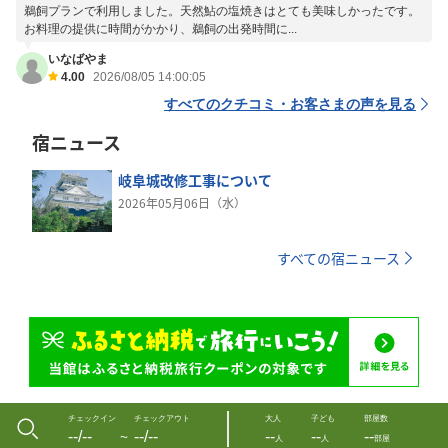
鵜飼プランで利用しました。天然鮎の塩焼きはとても美味しかったです。
お料理の提供に時間がかかり、鵜飼の出発時間に...
いなばやま
4.00
2026/08/05 14:00:05
すべてのクチコミ・お客さまの声を見る
宿ニュース
岐阜城改修工事について
2026年05月06日（水）
すべての宿ニュース
チェックイン
チェックアウト
大人
子ども
部屋数
--/--
--/--
--
--
--
〜
人
人
部屋