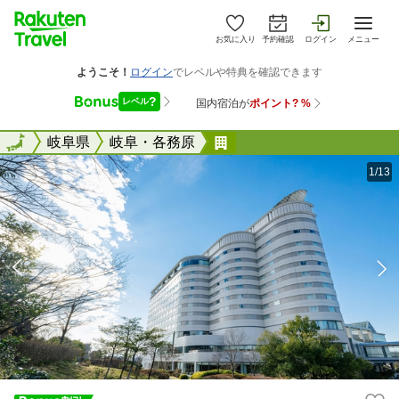
お気に入り
予約確認
ログイン
メニュー
全国
全国
岐阜県
岐阜・各務原
都ホテル 岐阜長良川
1/13