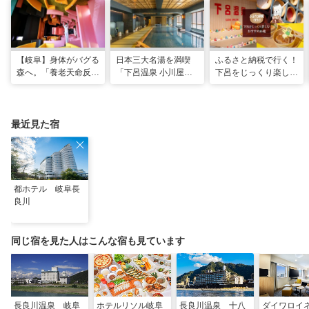
【岐阜】身体がバグる
日本三大名湯を満喫
ふるさと納税で行く！
森へ。「養老天命反転
「下呂温泉 小川屋」
下呂をじっくり楽しむ
地」から始まる体感リ
で過ごす癒やし旅
おすすめ10選
セット旅
最近見た宿
都ホテル 岐阜長
良川
同じ宿を見た人はこんな宿も見ています
長良川温泉 岐阜
ホテルリソル岐阜
長良川温泉 十八
ダイワロイ