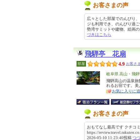
お客さまの声
広々とした部屋でのんびり、
ジも利用でき、のんびり過ご
勢湾サミットや建物、絵画の勉強に
づきはこちら
飛騨亭 花扇
4.9
部屋
お客さま
エ
岐阜県 高山・飛騨
リ
飛騨高山の温泉旅
特
れるお宿です。美
ア
徴
お気に入りに
お客さまの声
おもてなし最高です クチ
https://review.travel.rakute
2026-05-10 11:23:40投稿
つ