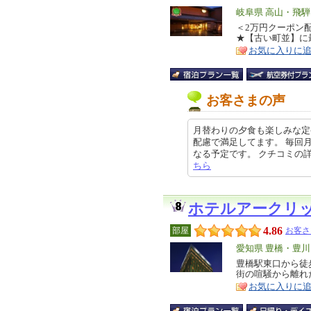
エ
岐阜県 高山・飛騨
リ
＜2万円クーポン
特
★【古い町並】に
ア
徴
お気に入りに
お客さまの声
月替わりの夕食も楽しみな定
配慮で満足してます。 毎回
なる予定です。 クチコミの詳細はこ
ちら
ホテルアークリ
4.86
部屋
お客さ
エ
愛知県 豊橋・豊
リ
豊橋駅東口から徒
特
街の喧騒から離れ
ア
徴
お気に入りに