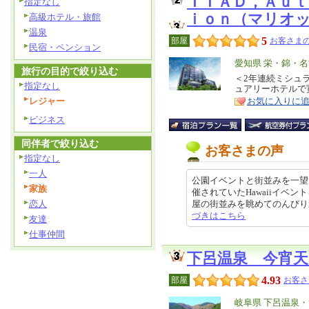
ＴＩＡＤ，Ａｕｔ
指定なし
ｉｏｎ（マリオ
高級ホテル・旅館
温泉
5
部屋
お客さまの
民宿・ペンション
エ
愛知県 栄・錦・
旅行の目的で絞り込む
リ
＜2年連続ミシュ
特
指定なし
ュアリーホテルで
ア
徴
レジャー
お気に入りに
ビジネス
同伴者で絞り込む
お客さまの声
指定なし
一人
公園イベントと街並みを一望
家族
催されていたHawaiiイベ
恋人
屋の街並みを眺めてのんびり過ごせ
づきはこちら
友達
仕事仲間
下呂温泉 今宵
4.93
部屋
お客さ
エ
岐阜県 下呂温泉