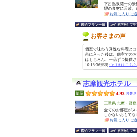
リ
下呂温泉随一の景
特
騨の食材に舌鼓。
ア
徴
お気に入りに
お客さまの声
個室で味わう秀逸な料理とコ
泉に入った後は、個室でのお
はもちろん、一品ずつ提供される
10:18:36投稿
つづきはこちら
志摩観光ホテル
4.93
部屋
お客さ
エ
三重県 志摩・賢島
リ
全てのお部屋がス
特
しかないおもてな
ア
徴
お気に入りに