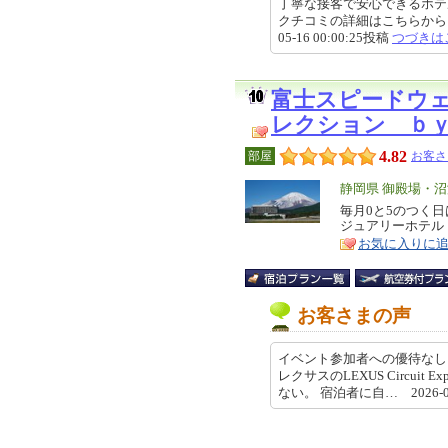
丁寧な接客で安心できるホテル
クチコミの詳細はこちらから https://r
05-16 00:00:25投稿
つづきは
富士スピードウ
レクション ｂ
4.82
部屋
お客さ
エ
静岡県 御殿場・
リ
毎月0と5のつく
特
ジュアリーホテル
ア
徴
お気に入りに
お客さまの声
イベント参加者への優待なし
レクサスのLEXUS Circui
ない。 宿泊者に自… 2026-05-