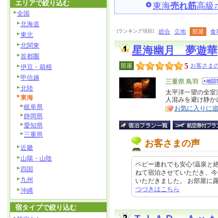
エリアで絞り込む
東海
売れ筋
高級
全国
北海道
[ランキング項目]
総合
立地
部屋
食
東北
北関東
星海幽月 夢遊華
首都圏
5
部屋
お客さまの
伊豆・箱根
甲信越
エ
三重県 鳥羽
北陸
リ
太平洋一望の全室
特
東海
人混みを避け静か
ア
徴
岐阜県
お気に入りに
静岡県
愛知県
三重県
お客さまの声
近畿
山陽・山陰
ベビー連れでも安心!温泉と
四国
ねて宿泊させていただき、今
九州
いただきました。 お部屋に露天風
つづきはこちら
沖縄
宿タイプで絞り込む