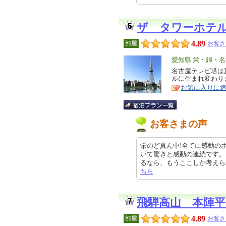
ザ タワーホテ
4.89
部屋
お客さ
エ
愛知県 栄・錦・
リ
名古屋テレビ塔は
特
ルに生まれ変わり
ア
徴
お気に入りに
お客さまの声
栄のど真ん中!全てに感動の
いて驚きと感動の連続です。
るなら、もうここしか考えられないで
ちら
飛騨高山 本陣平
4.89
部屋
お客さ