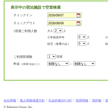
表示中の宿泊施設で空室検索
チェックイン
チェックアウト
1部屋ご利用人数
大人
人
人
小学校高学年
小
人
幼児（食事のみ）
幼
ご利用部屋数
部屋
料金
～
（1部屋1泊あたり）
会社情報
個人情報保護方針
社会的責任[CSR]
採用情報
規約集
© Rakuten Group, Inc.