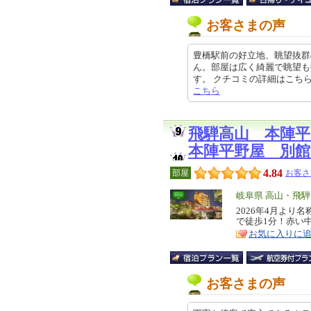
お客さまの声
豊橋駅前の好立地、眺望抜群
ん。部屋は広く綺麗で眺望も
す。 クチコミの詳細はこちらから ht
こちら
飛騨高山 本陣
本陣平野屋 別館
4.84
部屋
お客さ
エ
岐阜県 高山・飛騨
リ
2026年4月よ
特
で徒歩1分！赤い
ア
徴
お気に入りに
お客さまの声