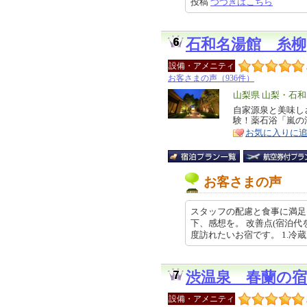
投稿
つづきはこちら
石和名湯館 糸柳
設備・アメニティ
お客さまの声（936件）
エ
山梨県 山梨・石
リ
自家源泉と美味し
特
験！薬石浴「嵐の
ア
徴
お気に入りに
お客さまの声
スタッフの配慮と食事に満足、
下、感想を。 改善点(宿泊代
度訪れたいお宿です。 1.冷蔵庫に…
渋温泉 春蘭の
設備・アメニティ