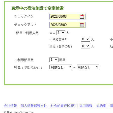
表示中の宿泊施設で空室検索
チェックイン
チェックアウト
1部屋ご利用人数
大人
人
人
小学校高学年
小
人
幼児（食事のみ）
幼
ご利用部屋数
部屋
料金
～
（1部屋1泊あたり）
会社情報
個人情報保護方針
社会的責任[CSR]
採用情報
規約集
© Rakuten Group, Inc.