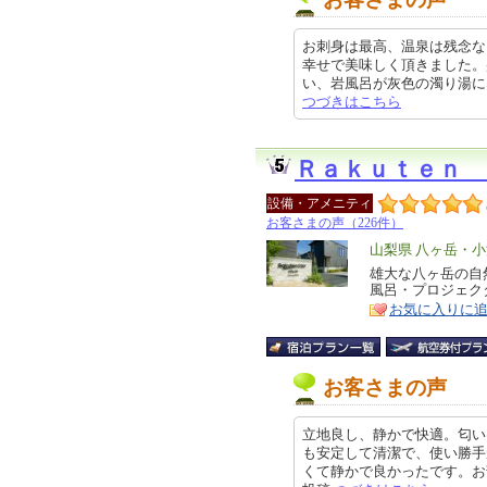
お刺身は最高、温泉は残念な
幸せで美味しく頂きました。
い、岩風呂が灰色の濁り湯になって
つづきはこちら
Ｒａｋｕｔｅｎ 
設備・アメニティ
お客さまの声（226件）
エ
山梨県 八ヶ岳・
リ
雄大な八ヶ岳の自
特
風呂・プロジェク
ア
徴
お気に入りに
お客さまの声
立地良し、静かで快適。匂い
も安定して清潔で、使い勝手
くて静かで良かったです。お部屋の