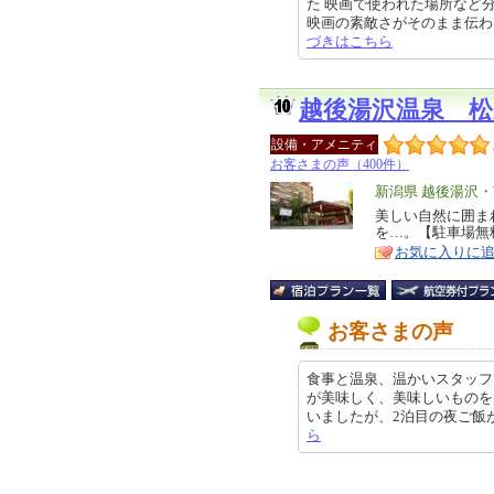
た 映画で使われた場所など
映画の素敵さがそのまま伝わってく
づきはこちら
越後湯沢温泉 松
設備・アメニティ
お客さまの声（400件）
エ
新潟県 越後湯沢
リ
美しい自然に囲ま
特
を…。【駐車場無
ア
徴
お気に入りに
お客さまの声
食事と温泉、温かいスタッフ
が美味しく、美味しいものを
いましたが、2泊目の夜ご飯が本当美
ら