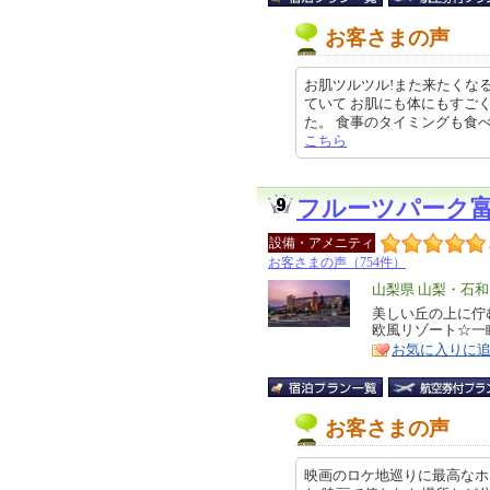
お客さまの声
お肌ツルツル!また来たくな
ていて お肌にも体にもすご
た。 食事のタイミングも食べ終わる
こちら
フルーツパーク
設備・アメニティ
お客さまの声（754件）
エ
山梨県 山梨・石
リ
美しい丘の上に佇
特
欧風リゾート☆一
ア
徴
お気に入りに
お客さまの声
映画のロケ地巡りに最高なホ