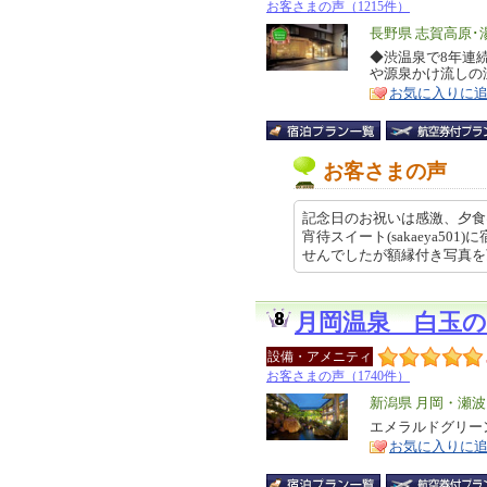
お客さまの声（1215件）
エ
長野県 志賀高原･
リ
◆渋温泉で8年連
特
や源泉かけ流しの
ア
徴
お気に入りに
お客さまの声
記念日のお祝いは感激、夕食
宵待スイート(sakaeya5
せんでしたが額縁付き写真を頂い… 
月岡温泉 白玉の
設備・アメニティ
お客さまの声（1740件）
エ
新潟県 月岡・瀬
リ
エメラルドグリー
特
お気に入りに
ア
徴