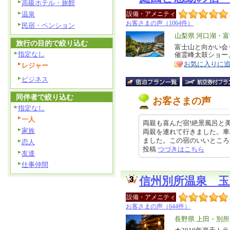
高級ホテル・旅館
温泉
設備・アメニティ
お客さまの声（1064件）
民宿・ペンション
エ
山梨県 河口湖・
旅行の目的で絞り込む
リ
富士山と向かい会
特
指定なし
催霊峰太鼓ショー
ア
徴
お気に入りに
レジャー
ビジネス
同伴者で絞り込む
お客さまの声
指定なし
一人
両親も喜んだ宿!絶景風呂と
家族
両親を連れて行きました。車
ました。この宿のいいところは、た
恋人
投稿
つづきはこちら
友達
仕事仲間
信州別所温泉 玉
設備・アメニティ
お客さまの声（644件）
エ
長野県 上田・別