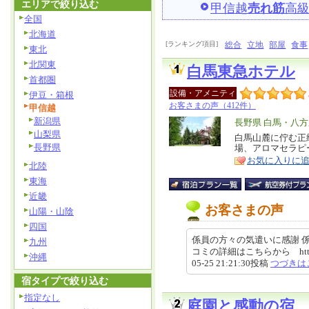
エリアで絞り込む
甲信越
売れ筋
高
全国
北海道
[ランキング項目]
総合
立地
部屋
食事
東北
北関東
白馬東急ホテル
首都圏
設備・アメニティ
伊豆・箱根
お客さまの声（412件）
甲信越
新潟県
エ
長野県 白馬・八
山梨県
リ
白馬山麓に佇む正
特
長野県
場、アロマセラピ
ア
徴
お気に入りに
北陸
東海
近畿
お客さまの声
山陽・山陰
四国
係員の方々の気遣いに感謝 
九州
コミの詳細はこちらから https://revi
沖縄
05-25 21:21:30投稿
つづきは
宿タイプで絞り込む
指定なし
庭園と感動の宿