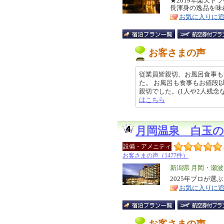
リ
★2019年楽天
特
長渾身の逸品を味
ア
徴
お気に入りに
お客さまの声
従業員皆親切、お風呂食事も
た。 お風呂も食事もお値段
親切でした。(1人や2人残念な方が
はこちら
月岡温泉 白玉の
設備・アメニティ
お客さまの声（1477件）
エ
新潟県 月岡・瀬
リ
2025年プロが選
特
お気に入りに
ア
徴
お客さまの声