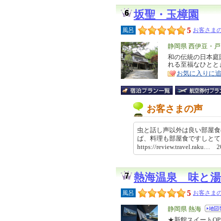
坂聖・玉樟園
5
風呂
お客さまの
エ
静岡県 西伊豆・
リ
和の伝統の日本庭
特
れる至福なひとと
ア
徴
お気に入りに
お客さまの声
虫と話し声以外は良い部屋食
ば、料理も部屋食ですしと
https://review.travel.raku…
熱海温泉 味と
5
風呂
お客さまの
エ
静岡県 熱海
リ
★新館スイートOP
特