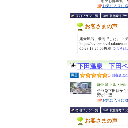
＋朝夕お部屋食＋
ア
徴
お気に入りに
お客さまの声
露天風呂、最高でした。 
https://review.travel.rakute
05-28 18:25:09投稿
つづきは
下田温泉 下田
5
風呂
お客さまの
エ
静岡県 下田・南伊
リ
伊豆急下田駅から1
特
湾が一望
ア
徴
お気に入りに
お客さまの声