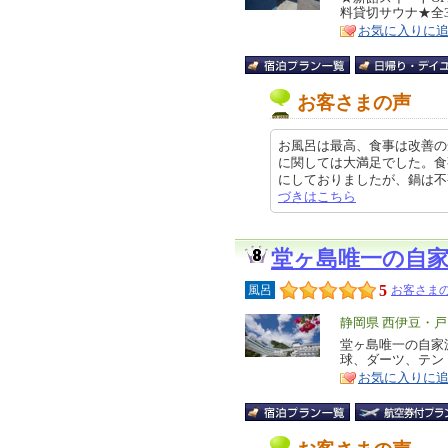
料貸切サウナ★全3
ア
徴
お気に入りに
お客さまの声
お風呂は最高、食事は改善の
に関しては大満足でした。食
にしておりましたが、鍋は不要であ
づきはこちら
堂ヶ島唯一の自
5
風呂
お客さまの
エ
静岡県 西伊豆・
リ
堂ヶ島唯一の自家
特
球、ダーツ、テン
ア
徴
お気に入りに