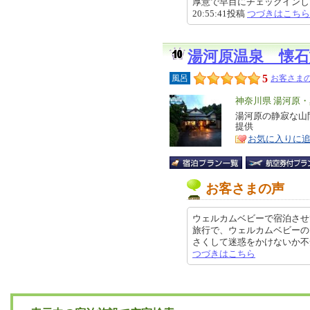
厚意で早目にチェックインしてく
20:55:41投稿
つづきはこちら
湯河原温泉 懐
5
風呂
お客さまの
エ
神奈川県 湯河原
リ
湯河原の静寂な山
特
提供
ア
徴
お気に入りに
お客さまの声
ウェルカムベビーで宿泊させ
旅行で、ウェルカムベビーの
さくして迷惑をかけないか不安もあ
つづきはこちら