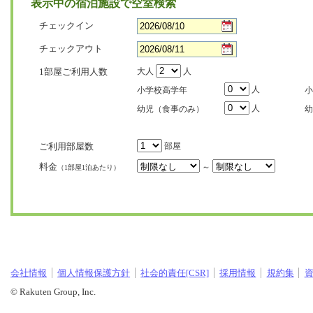
表示中の宿泊施設で空室検索
チェックイン
チェックアウト
1部屋ご利用人数
大人
人
人
小学校高学年
小
人
幼児（食事のみ）
幼
ご利用部屋数
部屋
料金
～
（1部屋1泊あたり）
会社情報
個人情報保護方針
社会的責任[CSR]
採用情報
規約集
© Rakuten Group, Inc.