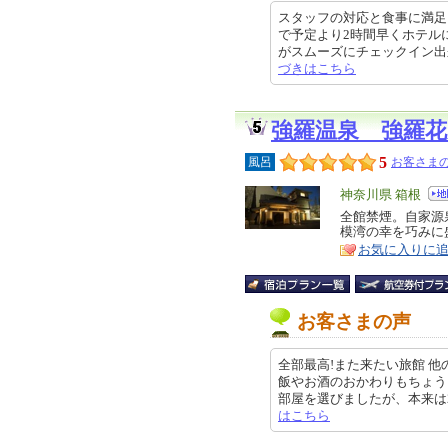
スタッフの対応と食事に満足
で予定より2時間早くホテル
がスムーズにチェックイン出来まし
づきはこちら
強羅温泉 強羅花
5
風呂
お客さまの
エ
神奈川県 箱根
リ
全館禁煙。自家源
特
模湾の幸を巧みに
ア
徴
お気に入りに
お客さまの声
全部最高!また来たい旅館 
飯やお酒のおかわりもちょう
部屋を選びましたが、本来は2階の位
はこちら