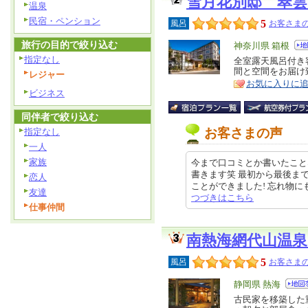
雪月花別邸 翠
温泉
民宿・ペンション
5
風呂
お客さまの
旅行の目的で絞り込む
エ
神奈川県 箱根
指定なし
リ
全室露天風呂付き
特
間と空間をお届け
レジャー
ア
徴
お気に入りに
ビジネス
同伴者で絞り込む
お客さまの声
指定なし
一人
家族
今まで口コミとか書いたこと
書きます笑 最初から最後ま
恋人
ことができました! 忘れ物にもご対
友達
つづきはこちら
仕事仲間
南熱海網代山温
5
風呂
お客さまの
エ
静岡県 熱海
リ
古民家を移築した
特