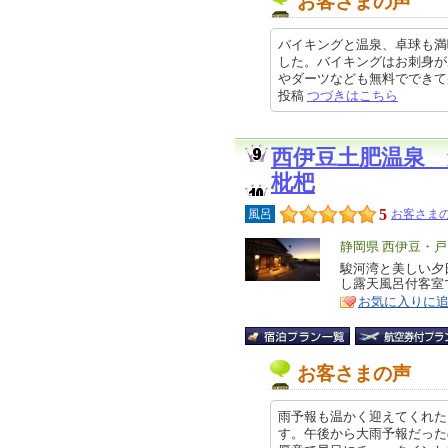
お客さまの声
バイキングと温泉、卓球も満
した。バイキングはお刺身が
やダーツなども無料でできて盛り上
投稿
つづきはこちら
西伊豆土肥温泉
枇杷
5
風呂
お客さまの
エ
静岡県 西伊豆・
リ
駿河湾と美しい夕
特
し露天風呂付客室
ア
徴
お気に入りに
お客さまの声
雨予報も温かく迎えてくれた
す。午後から大雨予報だった