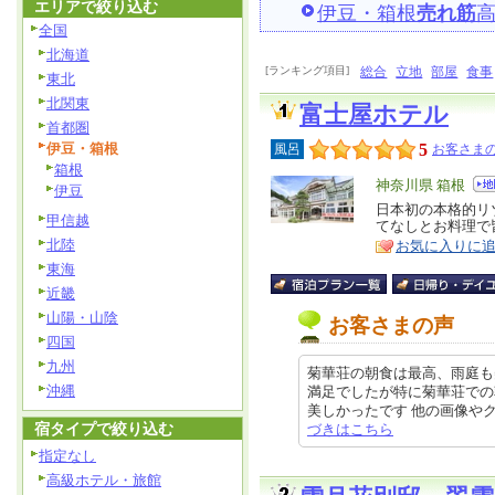
エリアで絞り込む
伊豆・箱根
売れ筋
全国
北海道
[ランキング項目]
総合
立地
部屋
食事
東北
北関東
富士屋ホテル
首都圏
伊豆・箱根
5
風呂
お客さまの
箱根
エ
神奈川県 箱根
伊豆
リ
日本初の本格的リ
特
甲信越
てなしとお料理で
ア
徴
北陸
お気に入りに
東海
近畿
山陽・山陰
お客さまの声
四国
九州
菊華荘の朝食は最高、雨庭も
沖縄
満足でしたが特に菊華荘での
美しかったです 他の画像やクチコ
宿タイプで絞り込む
づきはこちら
指定なし
高級ホテル・旅館