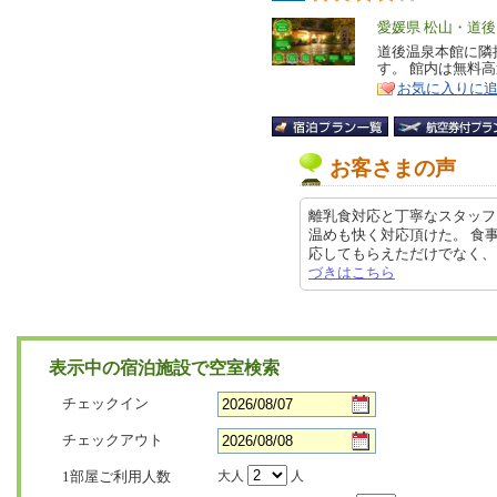
エ
愛媛県 松山・道後
リ
道後温泉本館に隣
特
す。 館内は無料高
ア
徴
お気に入りに
お客さまの声
離乳食対応と丁寧なスタッフ
温めも快く対応頂けた。 食
応してもらえただけでなく、アレル
づきはこちら
表示中の宿泊施設で空室検索
チェックイン
チェックアウト
1部屋ご利用人数
大人
人