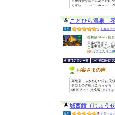
置が微妙な場所にあったのが
らから https://review.t… 2
ことひら温泉 
5
風呂
お客さまの
エ
香川県 琴平・観音
リ
風雅な寛ぎと、古
特
と露天風呂を堪能
ア
徴
お気に入りに
お客さまの声
高級宿にふさわしい滞在 高
チコミの詳細はこちらから https://re
06-02 21:14:26投稿
つづきは
城西館（じょう
5
風呂
お客さまの