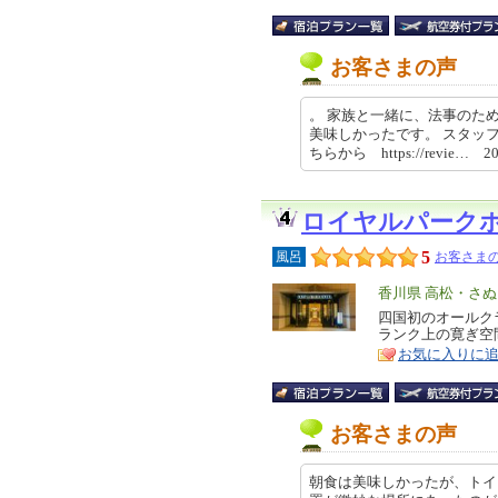
お客さまの声
。 家族と一緒に、法事のた
美味しかったです。 スタッ
ちらから https://revie… 202
ロイヤルパーク
5
風呂
お客さまの
エ
香川県 高松・さ
リ
四国初のオールク
特
ランク上の寛ぎ空
ア
徴
お気に入りに
お客さまの声
朝食は美味しかったが、トイ