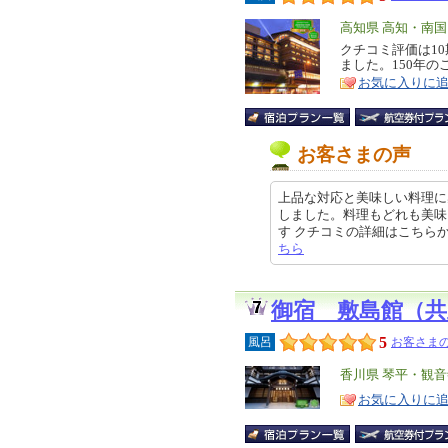
エ
高知県 高知・南
リ
クチコミ評価は10
特
ました。150年
ア
徴
お気に入りに
お客さまの声
上品な対応と美味しい料理に
しました。料理もどれも美味
す クチコミの詳細はこちらから htt
ちら
御宿 敷島館（
5
風呂
お客さまの
エ
香川県 琴平・観音
リ
特
お気に入りに
ア
徴