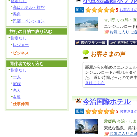
小豆島国際ホテ
指定なし
高級ホテル・旅館
5
風呂
お客さまの
温泉
エ
香川県 小豆島・直
民宿・ペンション
リ
エンジェルロード
特
旅行の目的で絞り込む
お気に入りに
ア
徴
指定なし
レジャー
ビジネス
お客さまの声
同伴者で絞り込む
部屋からの眺めとエンジェル
指定なし
ンジェルロードが現れるタイ
一人
た。 遅い時間だったので途中までし
きはこちら
家族
恋人
友達
今治国際ホテル
仕事仲間
5
風呂
お客さまの
エ
愛媛県 今治・し
リ
素敵な温泉、美味
特
お気に入りに
ア
徴