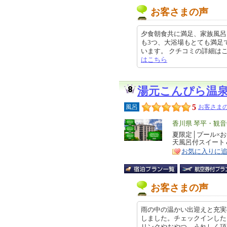
お客さまの声
夕食朝食共に満足、家族風呂
も3つ、大浴場もとても満足
います。 クチコミの詳細はこちらから
はこちら
湯元こんぴら温
5
風呂
お客さまの
エ
香川県 琴平・観音
リ
夏限定│プール×
特
天風呂付スイート
ア
徴
お気に入りに
お客さまの声
雨の中の温かい出迎えと充実
しました。チェックインした
リンクやおやつ、うれしく頂きまし