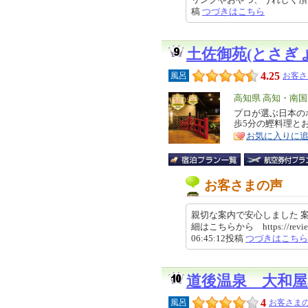
稿
つづきはこちら
土佐御苑(とさぎ
4.25
風呂
お客さ
エ
高知県 高知・南
リ
プロが選ぶ日本の
特
歩5分の鰹料理と
ア
徴
お気に入りに
お客さまの声
親切な案内で安心しました 
細はこちらから https://review.tr
06:45:12投稿
つづきはこちら
道後温泉 大和屋
4
風呂
お客さまの