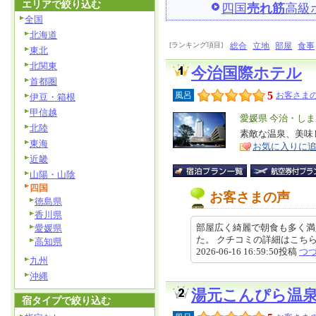
エリアで絞り込む
四国
売れ筋
高級
全国
北海道
[ランキング項目]
総合
立地
部屋
食事
東北
北関東
今治国際ホテル
首都圏
5
風呂
お客さまの
伊豆・箱根
甲信越
エ
愛媛県 今治・し
北陸
リ
素敵な温泉、美味
特
東海
お気に入りに
ア
徴
近畿
山陽・山陰
四国
お客さまの声
徳島県
香川県
部屋広く綺麗で朝食も多く満
愛媛県
た。 クチコミの詳細はこちらから https
高知県
2026-06-16 16:59:50投稿
つ
九州
沖縄
湯元こんぴら温
宿タイプで絞り込む