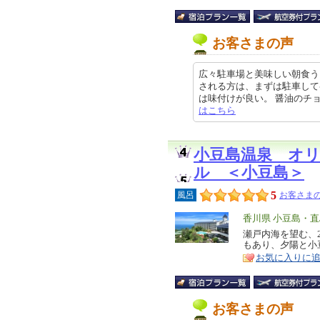
お客さまの声
広々駐車場と美味しい朝食う
される方は、まずは駐車して
は味付けが良い。 醤油のチョイス、
はこちら
小豆島温泉 オ
ル ＜小豆島＞
5
風呂
お客さまの
エ
香川県 小豆島・直
リ
瀬戸内海を望む、
特
もあり、夕陽と小
ア
徴
お気に入りに
お客さまの声