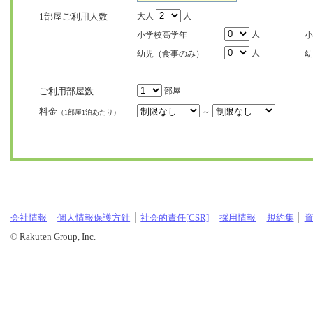
1部屋ご利用人数
大人
人
人
小学校高学年
小
人
幼児（食事のみ）
幼
ご利用部屋数
部屋
料金
～
（1部屋1泊あたり）
会社情報
個人情報保護方針
社会的責任[CSR]
採用情報
規約集
© Rakuten Group, Inc.