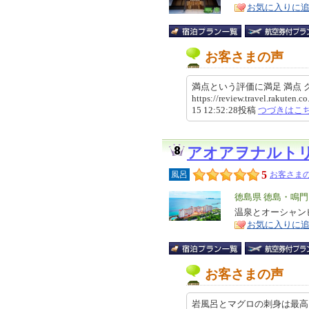
リ
特
お気に入りに
ア
徴
お客さまの声
満点という評価に満足 満点
https://review.travel.rakute
15 12:52:28投稿
つづきはこ
アオアヲナルト
5
風呂
お客さまの
エ
徳島県 徳島・鳴門
リ
温泉とオーシャン
特
お気に入りに
ア
徴
お客さまの声
岩風呂とマグロの刺身は最高