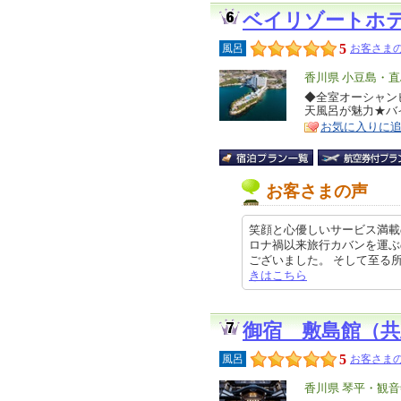
ベイリゾートホ
5
風呂
お客さまの
エ
香川県 小豆島・直
リ
◆全室オーシャン
特
天風呂が魅力★バ
ア
徴
お気に入りに
お客さまの声
笑顔と心優しいサービス満載
ロナ禍以来旅行カバンを運ぶ
ございました。 そして至る所に優し
きはこちら
御宿 敷島館（
5
風呂
お客さまの
エ
香川県 琴平・観音