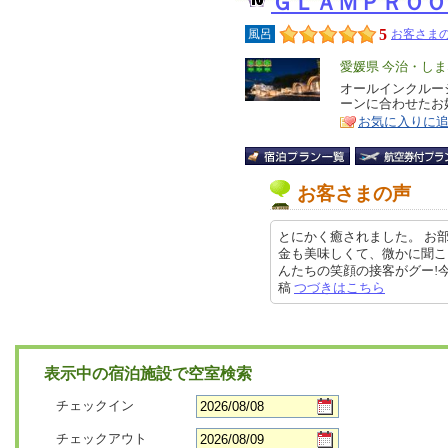
ＧＬＡＭＰＲＯ
5
風呂
お客さまの
エ
愛媛県 今治・し
リ
オールインクルー
特
ーンに合わせたお
ア
徴
お気に入りに
お客さまの声
とにかく癒されました。 お
金も美味しくて、微かに聞こ
んたちの笑顔の接客がグー!今回は1
稿
つづきはこちら
表示中の宿泊施設で空室検索
チェックイン
チェックアウト