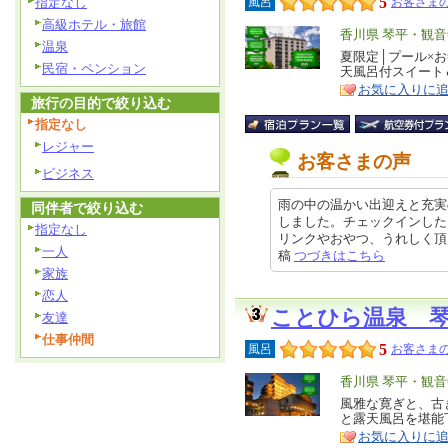
5
指定なし
風呂
お客さまの
高級ホテル・旅館
エ
香川県 琴平・観音
温泉
リ
夏限定│プール×
特
民宿・ペンション
天風呂付スイート
ア
徴
お気に入りに
旅行の目的で絞り込む
指定なし
レジャー
お客さまの声
ビジネス
雨の中の温かい出迎えと充実
同伴者で絞り込む
しました。チェックインした
指定なし
リンクやおやつ、うれしく頂きまし
一人
稿
つづきはこちら
家族
恋人
ことひら温泉 
友達
仕事仲間
5
風呂
お客さまの
エ
香川県 琴平・観音
リ
風雅な寛ぎと、古
特
と露天風呂を堪能
ア
徴
お気に入りに