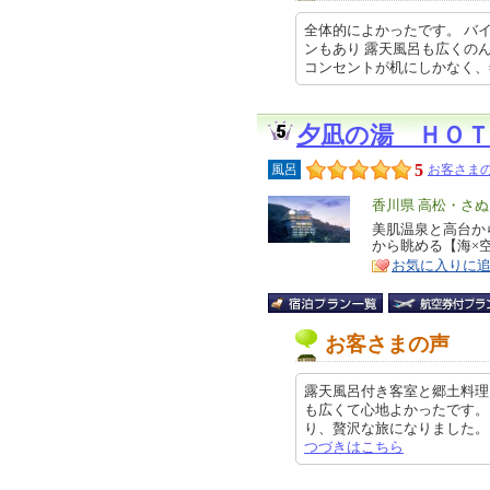
全体的によかったです。 バ
ンもあり 露天風呂も広くのん
コンセントが机にしかなく、年配の…
夕凪の湯 ＨＯＴ
5
風呂
お客さまの
エ
香川県 高松・さ
リ
美肌温泉と高台か
特
から眺める【海×
ア
徴
お気に入りに
お客さまの声
露天風呂付き客室と郷土料理
も広くて心地よかったです。
り、贅沢な旅になりました。 他の
つづきはこちら