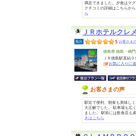
満足できました。夕食はマグ
クチコミの詳細はこちらから https
ら
ＪＲホテルクレ
5
風呂
お客さまの
エ
徳島県 徳島・鳴門
リ
ＪＲ徳島駅直結
特
お気に入りに
ア
徴
お客さまの声
駅近で便利、朝食も美味しく
大正解でした。 駐車場も広
ました。 駅前には飲食店も多く、コ
きはこちら