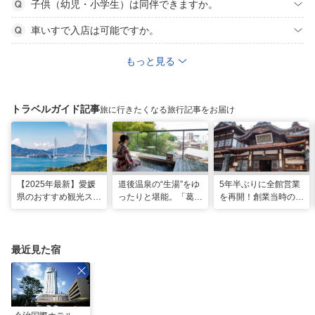
子供（幼児・小学生）は同伴できますか。
車いすで入店は可能ですか。
もっと見る
トラベルガイド記事
旅に行きたくなる旅行記事をお届け
【2025年最新】愛媛
道後温泉の“生湯”をゆ
5年半ぶりに全館営業
県のおすすめ観光スポ
ったりと堪能。「葛城
を再開！創業当時の風
ット22選！
琴の庭」で思い出に残
情を残した新しい「道
る2人だけのぜいたく
後温泉本館」で湯浴み
な時間
を楽しむ
最近見た宿