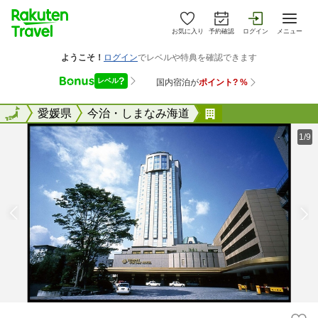
お気に入り
予約確認
ログイン
メニュー
全国
全国
愛媛県
今治・しまなみ海道
今治国際ホテル
1/9