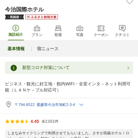
今治国際ホテル
施設紹介
プラン
部屋
写真
クーポン
クチコミ
基本情報
宿ニュース
新型コロナ対策について
ビジネス・観光に好立地・館内WIFI・全室インタ－ネット利用可
能（ＬＡＮケ－ブル対応可）
〒794-8522 愛媛県今治市旭町2-3-4
4.45
全2,021件
しまなみサイクリングで利用させてもらいました。さすが高級ホテル！ロ