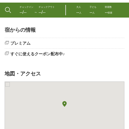
チェックイン
チェックアウト
大人
子ども
部屋数
--/--
--/--
--
--
--
〜
人
人
部屋
宿からの情報
プレミアム
すぐに使えるクーポン配布中♪
地図・アクセス