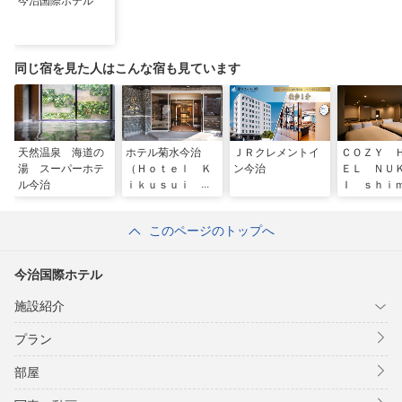
今治国際ホテル
同じ宿を見た人はこんな宿も見ています
天然温泉 海道の
ホテル菊水今治
ＪＲクレメントイ
ＣＯＺＹ 
湯 スーパーホテ
（Ｈｏｔｅｌ Ｋ
ン今治
ＥＬ ＮＵ
ル今治
ｉｋｕｓｕｉ Ｉ
Ｉ ｓｈｉ
ｍａｂａｒｉ）
ａｍｉ
このページのトップへ
今治国際ホテル
施設紹介
プラン
部屋