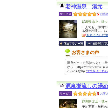
老神温泉 湯元 
5
サービス
お客さ
エ
群馬県 水上・猿
リ
一人でも、仲間で
特
る郷土料理に、お
ア
徴
お気に入りに
お客さまの声
温泉がとても気持ちよくて最
から https://review.travel.ra
20:52:43投稿
つづきはこちら
源泉掛流しの湯
5
サービス
お客さ
エ
群馬県 水上・猿
リ
予約不要・無料の
特