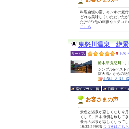
料理自慢の宿、キンキの煮付
どれも美味しくいただいたが
た(*^^*) 他の画像やクチコミの
こちら
鬼怒川温泉 絶景
5
サービス
お客さ
エ
栃木県 鬼怒川・
リ
シンプルisベス
特
露天風呂からの絶
ア
徴
お気に入りに
お客さまの声
景色と温泉が恋しくなり今月
くして、日本海側を旅してき
最高の温泉が恋しくなってしまっ
19:35:24投稿
つづきはこちら