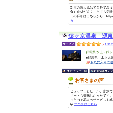
部屋の露天風呂で自身で温度
食も食材が多く、とても美味
ミの詳細はこちらから https://re
ら
猿ヶ京温泉 源
5
サービス
お客さ
エ
群馬県 水上・猿
リ
■群馬県 水上温泉
特
お気に入りに
ア
徴
お客さまの声
ビュッフェとビール、家族で
ザートも美味しかったです。
ったので花火のサービスや卓球で楽
稿
つづきはこちら