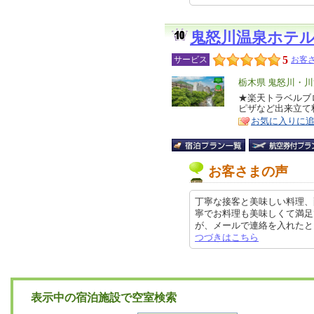
鬼怒川温泉ホテ
5
サービス
お客さ
エ
栃木県 鬼怒川・
リ
★楽天トラベルブ
特
ピザなど出来立て
ア
徴
お気に入りに
お客さまの声
丁寧な接客と美味しい料理、
寧でお料理も美味しくて満足
が、メールで連絡を入れたところお
つづきはこちら
表示中の宿泊施設で空室検索