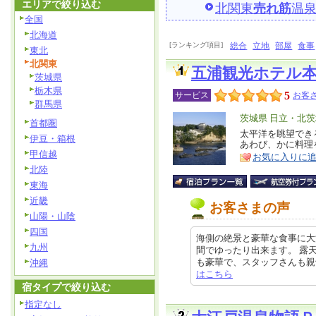
エリアで絞り込む
北関東
売れ筋
温
全国
北海道
[ランキング項目]
総合
立地
部屋
食事
東北
北関東
五浦観光ホテル
茨城県
栃木県
5
サービス
お客さ
群馬県
エ
茨城県 日立・北
首都圏
リ
太平洋を眺望でき
特
伊豆・箱根
あわび、かに料理
ア
徴
甲信越
お気に入りに
北陸
東海
近畿
お客さまの声
山陽・山陰
四国
海側の絶景と豪華な食事に大
九州
間でゆったり出来ます。 露
も豪華で、スタッフさんも親切で大
沖縄
はこちら
宿タイプで絞り込む
指定なし