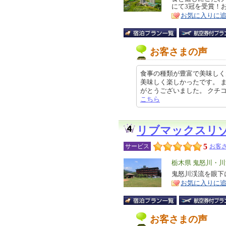
にて3冠を受賞！
ア
徴
お気に入りに
お客さまの声
食事の種類が豊富で美味しく
美味しく楽しかったです。 
がとうございました。 クチコミの詳
こちら
リブマックスリ
5
サービス
お客さ
エ
栃木県 鬼怒川・
リ
鬼怒川渓流を眼下
特
お気に入りに
ア
徴
お客さまの声