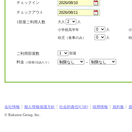
チェックイン
チェックアウト
1部屋ご利用人数
大人
人
人
小学校高学年
小
人
幼児（食事のみ）
幼
ご利用部屋数
部屋
料金
～
（1部屋1泊あたり）
会社情報
個人情報保護方針
社会的責任[CSR]
採用情報
規約集
© Rakuten Group, Inc.