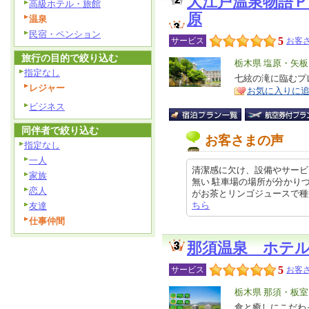
大江戸温泉物語
高級ホテル・旅館
原
温泉
民宿・ペンション
5
サービス
お客さ
旅行の目的で絞り込む
エ
栃木県 塩原・矢
指定なし
リ
七絃の滝に臨むプ
特
レジャー
お気に入りに
ア
徴
ビジネス
同伴者で絞り込む
お客さまの声
指定なし
一人
清潔感に欠け、設備やサービ
家族
無い 駐車場の場所が分かり
恋人
がお茶とリンゴジュースで種類が少な
ちら
友達
仕事仲間
那須温泉 ホテ
5
サービス
お客さ
エ
栃木県 那須・板
リ
食と癒しにこだわ
特