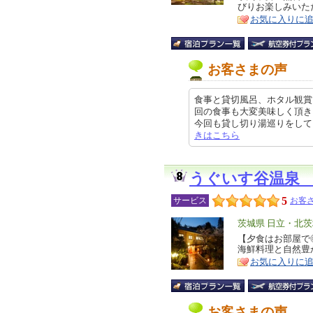
びりお楽しみいた
ア
徴
お気に入りに
お客さまの声
食事と貸切風呂、ホタル観賞で
回の食事も大変美味しく頂き
今回も貸し切り湯巡りをしてとても
きはこちら
うぐいす谷温泉
5
サービス
お客さ
エ
茨城県 日立・北
リ
【夕食はお部屋で
特
海鮮料理と自然豊
ア
徴
お気に入りに
お客さまの声