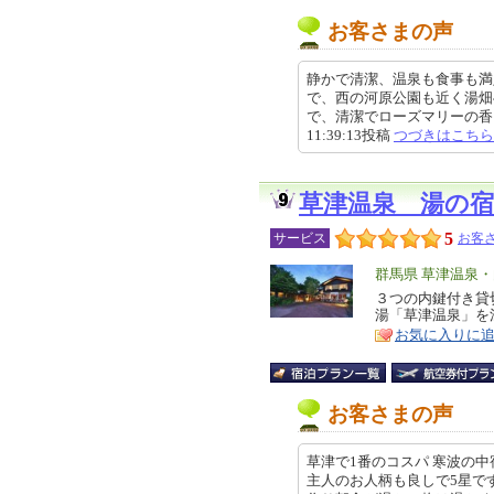
お客さまの声
静かで清潔、温泉も食事も満
で、西の河原公園も近く湯畑
で、清潔でローズマリーの香りが
11:39:13投稿
つづきはこちら
草津温泉 湯の
5
サービス
お客さ
エ
群馬県 草津温泉
リ
３つの内鍵付き貸
特
湯「草津温泉」を
ア
徴
お気に入りに
お客さまの声
草津で1番のコスパ 寒波の
主人のお人柄も良しで5星で