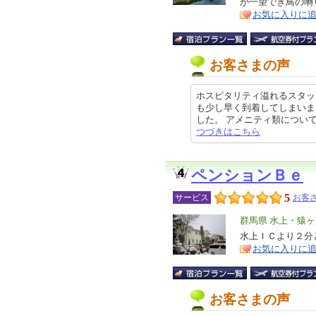
が一望でき鳥の囀
ア
徴
お気に入りに
お客さまの声
ホスピタリティ溢れるスタッ
も少し早く到着してしまいま
した。 アメニティ類についてはお
つづきはこちら
ペンションＢｅ
5
サービス
お客さ
エ
群馬県 水上・猿
リ
水上ＩＣより２分
特
お気に入りに
ア
徴
お客さまの声