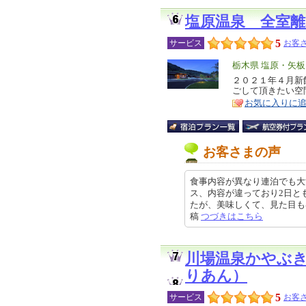
塩原温泉 全室
5
サービス
お客さ
エ
栃木県 塩原・矢
リ
２０２１年４月新
特
ごして頂きたい空
ア
徴
お気に入りに
お客さまの声
食事内容が異なり連泊でも大
ス、内容が違っており2日と
たが、美味しくて、見た目も器や盛
稿
つづきはこちら
川場温泉かやぶ
りあん）
5
サービス
お客さ