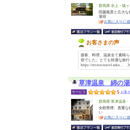
エ
群馬県 水上・猿
リ
田園風景と広大な
特
湯宿
ア
徴
お気に入りに
お客さまの声
接客、料理、温泉全て素晴ら
宿でした。とても快適な旅
https://review.travel.raku…
草津温泉 綿の
5
サービス
お客さ
エ
群馬県 草津温泉
リ
全館禁煙、貴重な
特
い
ア
徴
お気に入りに