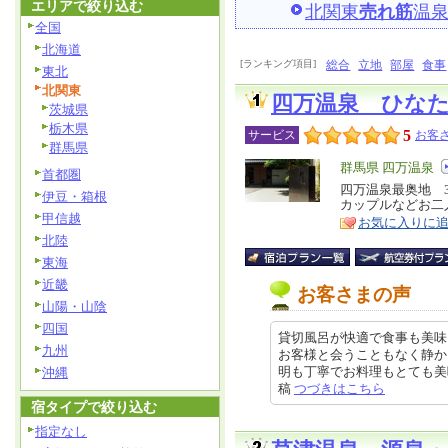
エリアで絞り込む
北関東
売れ筋
温
全国
北海道
[ランキング項目]
総合
立地
部屋
食事
東北
北関東
四万温泉 ひな
茨城県
栃木県
5
サービス
お客さ
群馬県
エ
群馬県 四万温泉
首都圏
リ
四万温泉最奥地 
特
伊豆・箱根
カップルなどお二
ア
徴
甲信越
お気に入りに
北陸
東海
近畿
お客さまの声
山陽・山陰
四国
貸切風呂が快適で食事も美味
九州
お客様と会うこともなく静か
明も丁寧でお料理もとても美味しく
沖縄
稿
つづきはこちら
宿タイプで絞り込む
指定なし