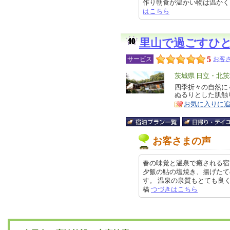
作り朝食が温かい物は温かく、品数
はこちら
里山で過ごすひ
5
サービス
お客さ
エ
茨城県 日立・北
リ
四季折々の自然に
特
ぬるりとした肌触
ア
徴
お気に入りに
お客さまの声
春の味覚と温泉で癒される宿
夕飯の鮎の塩焼き、揚げたて
す。 温泉の泉質もとても良くて、
稿
つづきはこちら