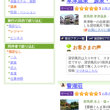
草津温泉 源泉・
高級ホテル・旅館
温泉
5
サービス
お客さ
民宿・ペンション
エ
群馬県 草津温泉
旅行の目的で絞り込む
リ
草津唯一の自家源
特
しを貸切風呂で愉
指定なし
ア
徴
お気に入りに
レジャー
ビジネス
同伴者で絞り込む
お客さまの声
指定なし
一人
貸切風呂は入りやすく、スタ
念ですが、貸切風呂が3箇所
家族
の熱い温度で無く入りやすい温度で
恋人
投稿
つづきはこちら
友達
仕事仲間
誓湖荘
5
サービス
お客さ
エ
群馬県 水上・猿
リ
【愛郷ぐんま第4
特