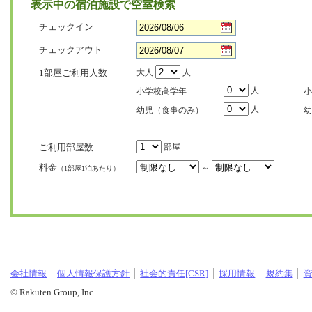
表示中の宿泊施設で空室検索
チェックイン
チェックアウト
1部屋ご利用人数
大人
人
人
小学校高学年
小
人
幼児（食事のみ）
幼
ご利用部屋数
部屋
料金
～
（1部屋1泊あたり）
会社情報
個人情報保護方針
社会的責任[CSR]
採用情報
規約集
© Rakuten Group, Inc.