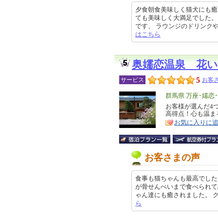
夕食朝食美味しく猫犬にも癒
ても美味しく大満足でした。
です、 ラウンジのドリンクやお菓子
はこちら
奥嬬恋温泉 花
5
サービス
お客さ
エ
群馬県 万座･嬬恋
リ
お客様が選んだ4
特
高得点！心も温まる
ア
徴
お気に入りに
お客さまの声
食事も猫ちゃんも最高でした
が骨せんべいまで食べられて
ゃん達にも癒されました。 クチコミ
ら