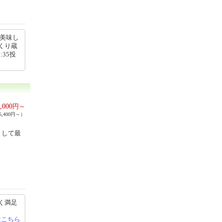
の美味し
くり蔵
:35投
,000
円～
,400円～）
として最
く満足
はこちら