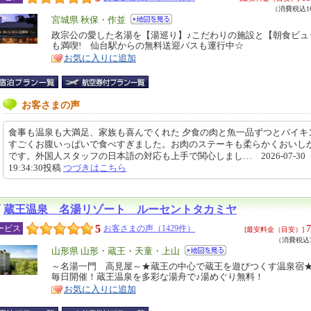
（消費税込16
エ
宮城県 秋保・作並
リ
政宗公の愛した名湯を【湯巡り】♪こだわりの施設と【朝食ビュ
特
も満喫! 仙台駅からの無料送迎バスも運行中☆
ア
徴
お気に入りに追加
お客さまの声
食事も温泉も大満足、家族も喜んでくれた 夕食の肉と魚一品ずつとバイキ
すごくお腹いっぱいで食べすぎました。お肉のステーキも柔らかくおいし
です。外国人スタッフの日本語の対応も上手で関心しまし… 2026-07-30
19:34:30投稿
つづきはこちら
蔵王温泉 名湯リゾート ルーセントタカミヤ
5
7
ービス
お客さまの声（1429件）
[最安料金（目安）]
（消費税込7
エ
山形県 山形・蔵王・天童・上山
リ
～名湯一門 高見屋～★蔵王の中心で蔵王を遊びつくす温泉宿
特
毎日開催！蔵王温泉を多彩な湯舟で♪湯めぐり無料！
ア
徴
お気に入りに追加