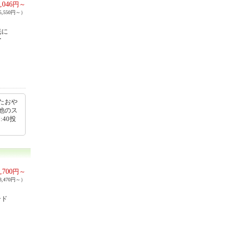
,046
円～
,550円～）
光に
ー
たおや
他のス
:40投
,700
円～
,470円～）
ード