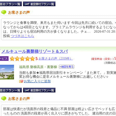
お客さまの声
ラウンジと食事を満喫、来月もまた伺います 今回は先月に続いての宿泊。
なってからは4回目となります。プラミアムラウンジを利用するようにな
は、日帰りよりも宿泊利用の方が多くなりました。チェ… 2026-07-31 20:5
投稿
つづきはこちら
メルキュール裏磐梯リゾート＆スパ
5
5
ービス
お客さまの声（2319件）
[最安料金（目安）]
（消費税込5
エ
福島県 磐梯高原・裏磐梯
リ
当館も参加★福島県宿泊割引キャンペーン「また来て。」割実
特
変お得な機会に是非メルキュール裏磐梯にお越しください♪
ア
徴
お気に入りに追加
お客さまの声
部屋は快適だが洗面所の段差と備品に不満 部屋は程よい広さでベッドも広
ったものの 洗面所の段差が高く出入りに躓きがちでした。 連泊用の次の