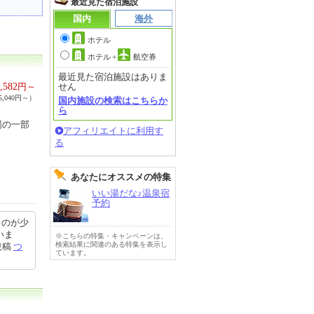
最近見た宿泊施設
国内
海外
ホテル
ホテル
+
航空券
最近見た宿泊施設はありま
,582
円～
せん
,040円～）
国内施設の検索はこちらか
ら
場の一部
アフィリエイトに利用す
る
あなたにオススメの特集
いい湯だな♪温泉宿
予約
ものが少
いま
※こちらの特集・キャンペーンは、
検索結果に関連のある特集を表示し
投稿
つ
ています。