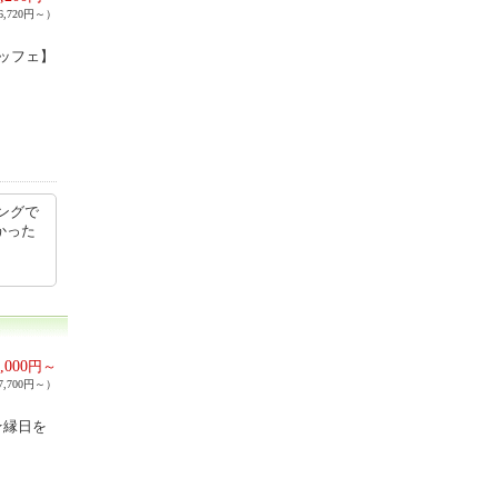
,720円～）
ッフェ】
ングで
かった
,000
円～
,700円～）
★縁日を