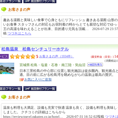
お客さまの声
趣ある湯殿と美味しい食事で心身ともにリフレッシュ 趣きある湯殿 山形
いお食事 スタッフさんの対応もお宿到着の時からとても親切な対応でゆっ
王の高湯を味わえることが出来、目的通り元気を頂戴… 2026-07-29 23:57
稿
つづきはこちら
松島温泉 松島センチュリーホテル
5
14
ービス
お客さまの声（1934件）
[最安料金（目安）]
（消費税込15
エ
宮城県 松島・塩釜・石巻・南三陸・気仙沼
リ
日本三景松島の中心部に位置し観光施設は徒歩圏内。観光拠点
特
適。目の前に広がる松島湾を眺めながらの温泉は最高の贅沢。
ア
徴
お気に入りに追加
お客さまの声
温泉も料理も大満足、設備も充実で快適 温泉も良く、設備も料理も美味し
しました。 クチコミの詳細はこちらから
https://review.travel.rakuten.co.jp/hotel… 2026-07-31 16:52:02投稿
つづき