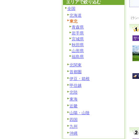
エリアで絞り込む
全国
北海道
[ラン
東北
青森県
岩手県
サ
宮城県
秋田県
山形県
福島県
北関東
首都圏
伊豆・箱根
甲信越
北陸
東海
近畿
山陽・山陰
四国
九州
沖縄