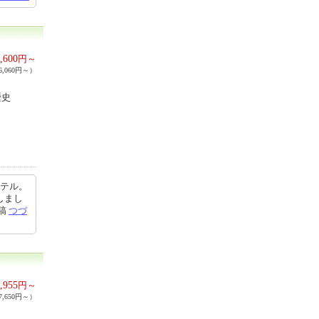
,600
円～
,060円～）
歴史
ホテル。
しまし
投稿
つづ
,955
円～
,650円～）