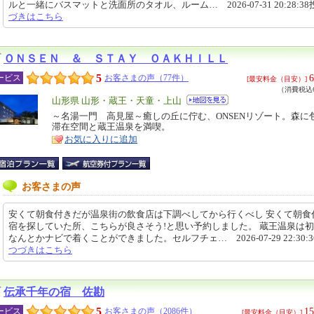
ルと一緒にバスマットと洗面所のタオル、ルーム… 2026-07-31 20:28:3
づきはこちら
ＯＮＳＥＮ ＆ ＳＴＡＹ ＯＡＫＨＩＬＬ
5
6
ービス
お客さまの声（77件）
[最安料金（目安）]
（消費税込6
エ
山形県 山形・蔵王・天童・上山
リ
～名湯一門 高見屋～癒しの丘に佇む、ONSENリゾート。森に
特
滞在空間と蔵王温泉を満喫。
ア
徴
お気に入りに追加
お客さまの声
安くて朝食付きだが温泉街の飲食店は下調べしてから行くべし 安くて朝食
宿を探していた所、こちらが良さそう!と思い予約しました。 蔵王温泉は
なんとかナビで着くことができました。セルフチェ… 2026-07-29 22:30:
つづきはこちら
伝承千年の宿 佐勘
5
15
ービス
お客さまの声（2086件）
[最安料金（目安）]