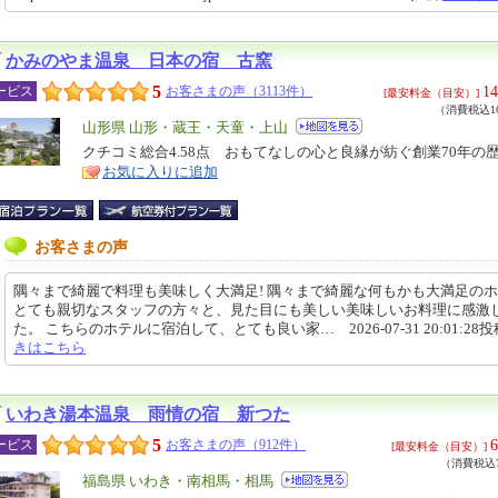
かみのやま温泉 日本の宿 古窯
5
14
ービス
お客さまの声（3113件）
[最安料金（目安）]
（消費税込16
エ
山形県 山形・蔵王・天童・上山
リ
クチコミ総合4.58点 おもてなしの心と良縁が紡ぐ創業70年の
特
お気に入りに追加
ア
徴
お客さまの声
隅々まで綺麗で料理も美味しく大満足! 隅々まで綺麗な何もかも大満足の
とても親切なスタッフの方々と、見た目にも美しい美味しいお料理に感激
た。 こちらのホテルに宿泊して、とても良い家… 2026-07-31 20:01:28
きはこちら
いわき湯本温泉 雨情の宿 新つた
5
6
ービス
お客さまの声（912件）
[最安料金（目安）]
（消費税込7
エ
福島県 いわき・南相馬・相馬