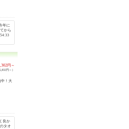
今年に
ってから
4:33
,302
円～
,832円～）
施中！大
く良か
日のタオ