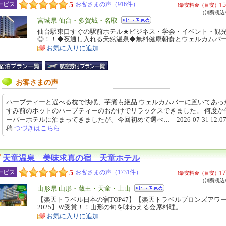
5
5
ービス
お客さまの声（916件）
[最安料金（目安）]
（消費税込5
エ
宮城県 仙台・多賀城・名取
リ
仙台駅東口すぐの駅前ホテル★ビジネス・学会・イベント・観
特
◎！！◆夜通し入れる天然温泉◆無料健康朝食とウェルカムバ
ア
徴
お気に入りに追加
お客さまの声
ハーブティーと選べる枕で快眠、芋煮も絶品 ウェルカムバーに置いてあっ
すみ前のホットのハーブティーのおかけでリラックスできました。 何度か
ーパーホテルに泊まってきましたが、今回初めて選べ… 2026-07-31 12:07
稿
つづきはこちら
天童温泉 美味求真の宿 天童ホテル
5
7
ービス
お客さまの声（1731件）
[最安料金（目安）]
（消費税込8
エ
山形県 山形・蔵王・天童・上山
リ
【楽天トラベル日本の宿TOP47】【楽天トラベルブロンズアワ
特
2025】W受賞！！山形の旬を味わえる会席料理。
ア
徴
お気に入りに追加