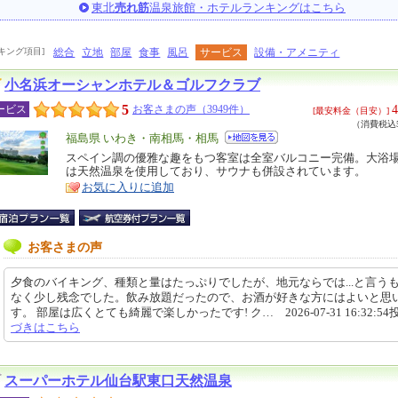
東北
売れ筋
温泉旅館・ホテルランキングはこちら
キング項目]
総合
立地
部屋
食事
風呂
サービス
設備・アメニティ
小名浜オーシャンホテル＆ゴルフクラブ
5
4
ービス
お客さまの声（3949件）
[最安料金（目安）]
（消費税込5
エ
福島県 いわき・南相馬・相馬
リ
スペイン調の優雅な趣をもつ客室は全室バルコニー完備。大浴
特
は天然温泉を使用しており、サウナも併設されています。
ア
徴
お気に入りに追加
お客さまの声
夕食のバイキング、種類と量はたっぷりでしたが、地元ならでは...と言う
なく少し残念でした。飲み放題だったので、お酒が好きな方にはよいと思
す。 部屋は広くとても綺麗で楽しかったです! ク… 2026-07-31 16:32:54
づきはこちら
スーパーホテル仙台駅東口天然温泉