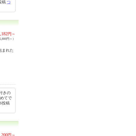
8投稿
つ
,182
円～
,800円～）
包まれた
付きの
初めてで
36投稿
,200
円～