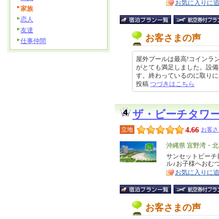
お気に入りに
家族
恋人
友達
お客さまの声
仕事仲間
屋外プールは最高!コインラ
がとても満足しました。設備
す。終わっているのに取りに来てい
投稿
つづきはこちら
ザ・ビーチタワ
4.66
立地
お客さ
エ
沖縄県 宜野湾・
リ
サンセットビーチ
特
ル♪お子様へおむ
ア
徴
お気に入りに
お客さまの声