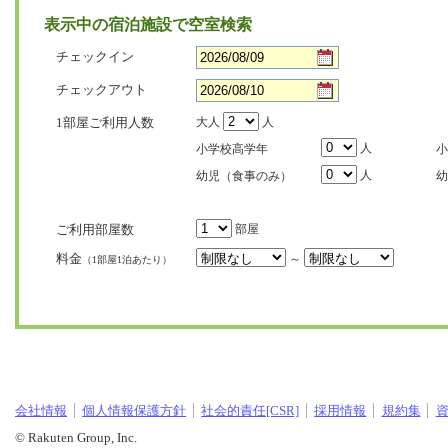
表示中の宿泊施設で空室検索
チェックイン
チェックアウト
1部屋ご利用人数
大人
人
人
小学校高学年
小
人
幼児（食事のみ）
幼
ご利用部屋数
部屋
料金
～
（1部屋1泊あたり）
会社情報
個人情報保護方針
社会的責任[CSR]
採用情報
規約集
© Rakuten Group, Inc.