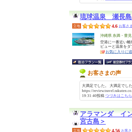
琉球温泉 瀬長
4.6
立地
お客さま
エ
沖縄県 糸満・豊
リ
空港に一番近い離
特
ビューと温泉をダ
ア
徴
お気に入りに
お客さまの声
大満足でした。 大満足でし
https://review.travel.rakute
19:31:40投稿
つづきはこちら
アラマンダ イ
宮古島＞
4.56
立地
お客さ