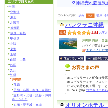
エリアで絞り込む
沖縄
売れ筋
温泉
全国
北海道
[ランキング項目]
総合
立地
部屋
食
東北
北関東
ハレクラニ沖縄
首都圏
4.84
立地
お客さ
伊豆・箱根
甲信越
エ
沖縄県 恩納・名
北陸
リ
ハワイで育まれた
特
東海
お気に入りに
ア
徴
近畿
山陽・山陰
四国
お客さまの声
九州
沖縄
ホスピタリティと朝食は最高
沖縄県
ホスピタリティで、フロント
那覇
ビスで気持ち良く過ごすことがで
恩納・名護・本部・今帰仁
09:24:41投稿
つづきはこちら
宜野湾・北谷・読谷・沖縄
市・うるま
オリオンホテル
糸満・豊見城・南城