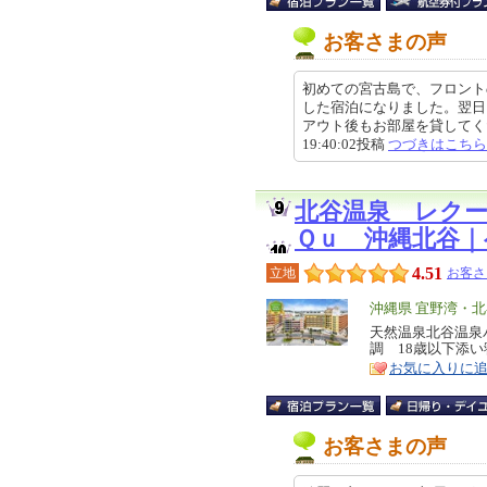
お客さまの声
初めての宮古島で、フロント
した宿泊になりました。翌日
アウト後もお部屋を貸してくだ
19:40:02投稿
つづきはこちら
北谷温泉 レク
Ｑｕ 沖縄北谷
4.51
立地
お客さ
エ
沖縄県 宜野湾・
リ
天然温泉北谷温泉
特
調 18歳以下添
ア
徴
お気に入りに
お客さまの声