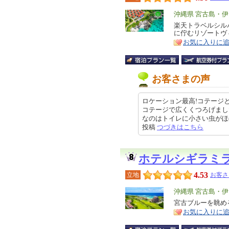
エ
沖縄県 宮古島・
リ
楽天トラベルシルバ
特
に佇むリゾートヴ
ア
徴
お気に入りに
お客さまの声
ロケーション最高!コテージ
コテージで広くくつろげまし
なのはトイレに小さい虫がほぼ毎日
投稿
つづきはこちら
ホテルシギラミ
4.53
立地
お客さ
エ
沖縄県 宮古島・
リ
宮古ブルーを眺め
特
お気に入りに
ア
徴