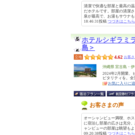
清潔で快適な部屋と最高の温
だホテルです。部屋の清潔さ
泉が最高で、お湯もサウナも十分
18:46:31投稿
つづきはこちら
ホテルシギラミ
島＞
4.62
立地
お客さ
エ
沖縄県 宮古島・
リ
2024年2月開
特
ピタリティを。全
ア
徴
お気に入りに
お客さまの声
オーシャンビュー満喫、ホス
に宿泊し部屋の広さは充分、
ャンビューの部屋は眺望もよく、
09:20:38投稿
つづきはこちら