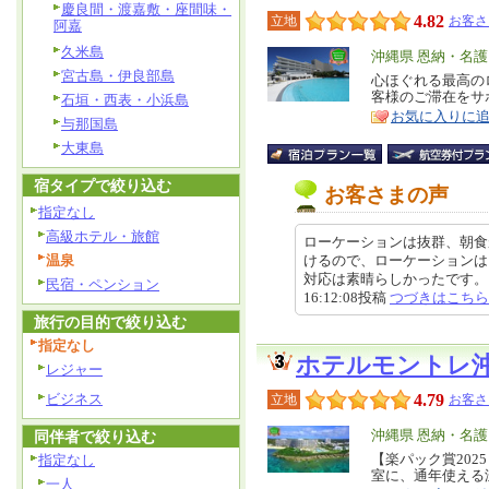
慶良間・渡嘉敷・座間味・
4.82
立地
お客さ
阿嘉
久米島
エ
沖縄県 恩納・名
宮古島・伊良部島
リ
心ほぐれる最高の
特
客様のご滞在をサ
石垣・西表・小浜島
ア
徴
お気に入りに
与那国島
大東島
宿タイプで絞り込む
お客さまの声
指定なし
高級ホテル・旅館
ローケーションは抜群、朝食
温泉
けるので、ローケーションは
対応は素晴らしかったです。しか
民宿・ペンション
16:12:08投稿
つづきはこちら
旅行の目的で絞り込む
指定なし
ホテルモントレ
レジャー
ビジネス
4.79
立地
お客さ
エ
沖縄県 恩納・名
同伴者で絞り込む
リ
【楽パック賞20
指定なし
特
室に、通年使える
ア
徴
一人