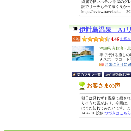
綺麗で良いホテル 部屋のグ
設でリッチも全て凄く良か
https://review.travel.rak… 
伊計島温泉 AJ
4.46
立地
お客さ
エ
沖縄県 宜野湾・
リ
車で行ける癒しの
特
★スポーツコート
ア
徴
お気に入りに
お客さまの声
朝日は見れずも温泉で癒され
りそうな雲があり、今回は、
ばまた訪れてみたいです。また大
14:42:01投稿
つづきはこちら