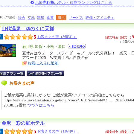
北陸
売れ筋
ホテル・旅館ランキングはこちら
キング項目]
総合
立地
部屋
食事
風呂
サービス
設備・アメニティ
山代温泉 ゆのくに天祥
5
9
呂
お客さまの声（3683件）
[最安料金（目安）]
（消費税込9
エ
石川県 加賀・小松・辰口
リ
夏休みはウォータースライダー＆プールで気分爽快！ 楽天・
特
アワード2025 W受賞！風呂自慢の宿
ア
徴
お気に入りに追加
お客さまの声
ご飯が最高に美味しかった! ご飯が最高! クチコミの詳細はこちらから
https://review.travel.rakuten.co.jp/hotel/voice/1616?reviewId=3… 2026-08-0
23:38:52投稿
つづきはこちら
金沢 彩の庭ホテル
5
7
呂
お客さまの声（1364件）
[最安料金（目安）]