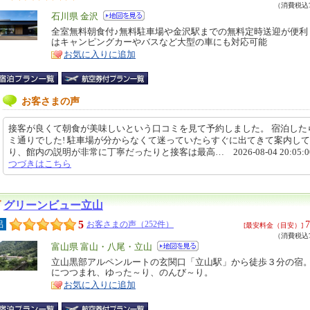
（消費税込7
エ
石川県 金沢
リ
全室無料朝食付♪無料駐車場や金沢駅までの無料定時送迎が便利
特
はキャンピングカーやバスなど大型の車にも対応可能
ア
徴
お気に入りに追加
お客さまの声
接客が良くて朝食が美味しいという口コミを見て予約しました。 宿泊した
ミ通りでした! 駐車場が分からなくて迷っていたらすぐに出てきて案内し
り、館内の説明が非常に丁寧だったりと接客は最高… 2026-08-04 20:05:
つづきはこちら
グリーンビュー立山
5
7
呂
お客さまの声（252件）
[最安料金（目安）]
（消費税込7
エ
富山県 富山・八尾・立山
リ
立山黒部アルペンルートの玄関口「立山駅」から徒歩３分の宿
特
につつまれ、ゆった～り、のんび～り。
ア
徴
お気に入りに追加