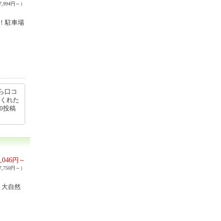
,994円～）
！駐車場
ら口コ
てくれた
00投稿
,046
円～
,750円～）
。大自然