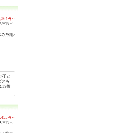
,364
円～
,300円～）
飲み放題♪
が子ど
ビスも
:39投
,455
円～
,900円～）