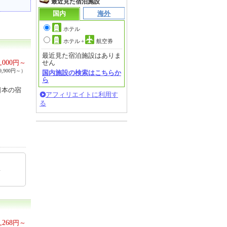
最近見た宿泊施設
国内
海外
ホテル
ホテル
+
航空券
最近見た宿泊施設はありま
,000
円～
せん
,900円～）
国内施設の検索はこちらか
ら
日本の宿
アフィリエイトに利用す
る
4
,268
円～