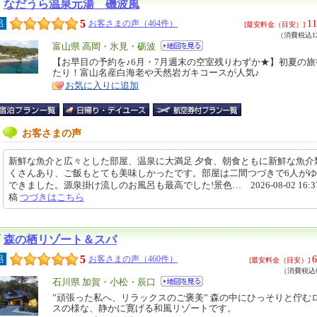
なだうら温泉元湯 磯波風
5
11
呂
お客さまの声（464件）
[最安料金（目安）]
（消費税込12
エ
富山県 高岡・氷見・砺波
リ
【お早目の予約を♪6月・7月週末の空室残りわずか★】初夏の
特
たり！富山名産白海老や天然岩ガキコースが人気♪
ア
徴
お気に入りに追加
お客さまの声
新鮮な魚介と広々とした部屋、温泉に大満足 夕食、朝食ともに新鮮な魚介
くさんあり、ご飯もとても美味しかったです。部屋は二間つづきで6人が
できました。源泉掛け流しのお風呂も最高でした!景色… 2026-08-02 16:37
稿
つづきはこちら
森の栖リゾート＆スパ
5
6
呂
お客さまの声（460件）
[最安料金（目安）]
（消費税込6
エ
石川県 加賀・小松・辰口
リ
”頑張った私へ、リラックスのご褒美” 森の中にひっそりと佇む
特
スの様な、静かに寛げる和風リゾートです。
ア
徴