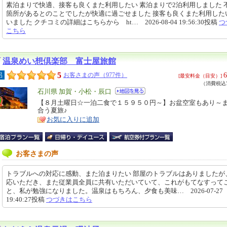
素泊まりで快適、接客も良くまた利用したい 素泊まりで2泊利用しました 
箇所があるとのことでしたが快適に過ごせました 接客も良くまた利用した
いました クチコミの詳細はこちらから ht… 2026-08-04 19:56:30投稿
つ
こちら
温泉めい想倶楽部 富士屋旅館
5
6
呂
お客さまの声（977件）
[最安料金（目安）]
（消費税込7
エ
石川県 加賀・小松・辰口
リ
【８月土曜日☆一泊二食で１５９５０円～】お盆空室もあり～
特
合う夏旅♪
ア
徴
お気に入りに追加
お客さまの声
トラブルへの対応に感動、また泊まりたい 部屋のトラブルはありましたが
応いただき、また従業員全員に共有いただいていて、これがもてなすって
と、私が勉強になりました。温泉はもちろん、夕食も美味… 2026-07-27
19:40:27投稿
つづきはこちら