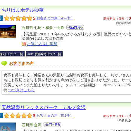
ちりはまホテルゆ華
5
9
呂
お客さまの声（452件）
[最安料金（目安）]
（消費税込10
エ
石川県 七尾・和倉・羽咋
リ
【満足度120％！１年中のどぐろが味わえる宿】絶品のどぐろ×
特
源泉かけ流しの湯を満喫
ア
徴
お気に入りに追加
お客さまの声
食事も美味しく、仲居さんの気配りに感謝 お食事も美味しく、なかいさん
もにも親切でとても気を利かせて声かけをして頂きありがたかった。サー
充実していてまた泊まりたいです。 クチコミの詳細は… 2026-07-31 17:52
稿
つづきはこちら
天然温泉リラックスパーク テルメ金沢
5
4
呂
お客さまの声（911件）
[最安料金（目安）]
（消費税込4
エ
石川県 金沢