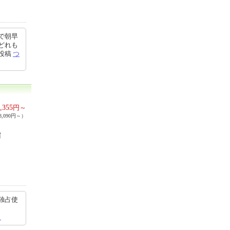
で朝早
どれも
5投稿
つ
,355
円～
,090円～）
宿
独占使
ら