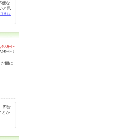
不便な
いと思
づきは
,400
円～
,040円～）
まだ間に
、即対
ことか