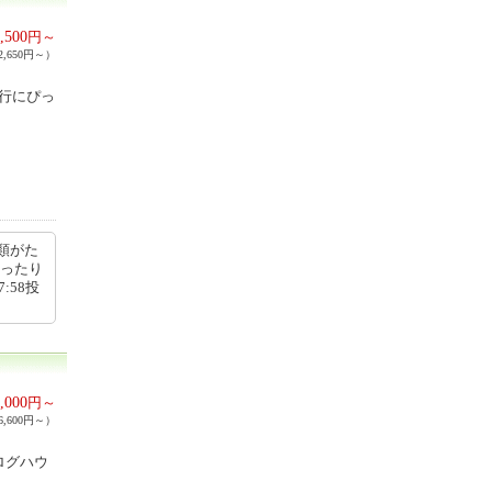
,500
円～
,650円～）
旅行にぴっ
類がた
ゆったり
:58投
,000
円～
,600円～）
ログハウ