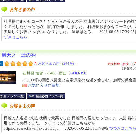
お客さまの声
料理長おまかせコースととろとろの美人の湯 立山黒部アルペンルートの旅
く出発したかったため、前泊で利用しました。 料理長おまかせコースが、
美味しくお腹いっぱいになりました。 温泉はとろ… 2026-08-05 17:30:0
づきはこちら
満天ノ 辻のや
5
7
呂
お客さまの声（204件）
[最安料金（目安）]
（消費税込8
エ
石川県 加賀・小松・辰口
リ
25,000坪の回遊式庭園と自家源泉の名湯を愉しむ、加賀の美食
特
お気に入りに追加
ア
徴
お客さまの声
日曜の大浴場は独占状態で最高でした 日曜日の宿泊だったので、大浴場を
用できてお得でした。 クチコミの詳細はこちらから
https://review.travel.rakuten.co.j… 2026-08-05 22:31:17投稿
つづきはこち