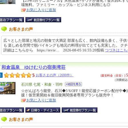
リ
【25年5月リニューアル】天然温泉×サウナが進化！金沢西ICす
特
場無料。ファミリー・カップル・ビジネス利用にも◎
ア
徴
お気に入りに追加
お客さまの声
広々とした部屋と地元の朝食で大満足 部屋も広く、館内設備も多く、子供
も 楽しめる空間で朝バイキングも地元の料理が出てとても充実した。 ク
詳細はこちらから https://revie… 2026-08-05 16:55:20投稿
つづきはこち
和倉温泉 ゆけむりの宿美湾荘
5
5
呂
お客さまの声（2690件）
[最安料金（目安）]
（消費税込5
エ
石川県 七尾・和倉・羽咋
リ
☆がんばろう能登、石川◆5％OFF！能登応援クーポン配付中◆
特
援！仮営業開始＆復旧復興関係者専用プランも販売中！
ア
徴
お気に入りに追加
お客さまの声