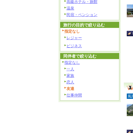
高級ホテル・旅館
温泉
民宿・ペンション
旅行の目的で絞り込む
指定なし
レジャー
ビジネス
同伴者で絞り込む
指定なし
一人
家族
恋人
友達
仕事仲間
風