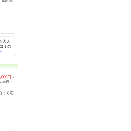
ぐ＆駐車
も大人
チコミの
ら
,000
円～
,500円～）
泊って応