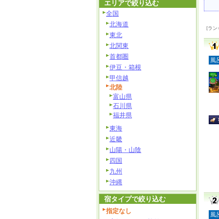
エリアで絞り込む
全国
北海道
[ラン
東北
北関東
首都圏
風
伊豆・箱根
甲信越
北陸
富山県
石川県
福井県
東海
近畿
山陽・山陰
四国
九州
沖縄
宿タイプで絞り込む
指定なし
風