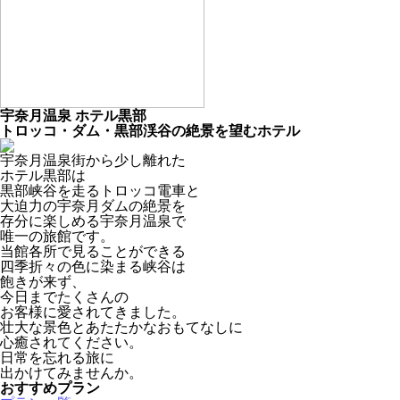
宇奈月温泉 ホテル黒部
トロッコ・ダム・黒部渓谷の絶景を望むホテル
宇奈月温泉街から少し離れた
ホテル黒部は
黒部峡谷を走るトロッコ電車と
大迫力の宇奈月ダムの絶景を
存分に楽しめる宇奈月温泉で
唯一の旅館です。
当館各所で見ることができる
四季折々の色に染まる峡谷は
飽きが来ず、
今日までたくさんの
お客様に愛されてきました。
壮大な景色とあたたかなおもてなしに
心癒されてください。
日常を忘れる旅に
出かけてみませんか。
おすすめプラン