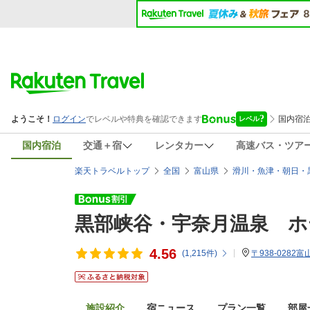
国内宿泊
交通＋宿
レンタカー
高速バス・ツア
楽天トラベルトップ
全国
富山県
滑川・魚津・朝日・
黒部峡谷・宇奈月温泉 ホ
4.56
(
1,215
件)
〒938-028
施設紹介
宿ニュース
プラン一覧
部屋