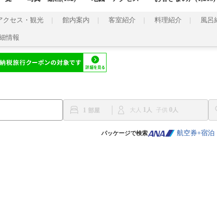
アクセス・観光
館内案内
客室紹介
料理紹介
風呂
細情報
1
0
1
大人
子供
航空券+宿泊
パッケージで検索