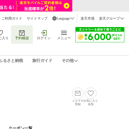
ご利用ガイド
サイトマップ
Language
楽天市場
楽天グループ
に入り
予約確認
ログイン
メニュー
ふるさと納税
旅行ガイド
その他
メルマガ
お気に入り
登録
追加
クーポン一覧