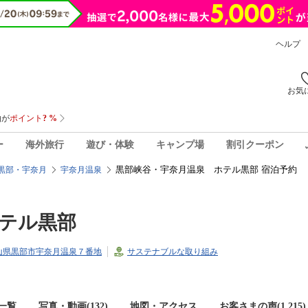
ヘルプ
お気
ー
海外旅行
遊び・体験
キャンプ場
割引クーポン
黒部峡谷・宇奈月温泉 ホテル黒部 宿泊予約
黒部・宇奈月
宇奈月温泉
テル黒部
2富山県黒部市宇奈月温泉７番地
サステナブルな取り組み
一覧
写真・動画(132)
地図・アクセス
お客さまの声(
1,215
)