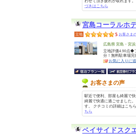
わせて頂き疲れが取れます。 今回も
づきはこちら
宮島コーラルホ
5
立地
お客さまの
エ
広島県 宮島・宮
リ
立地評価4.90点
特
分！無料駐車場完
ア
徴
お気に入りに
お客さまの声
駅近で便利、部屋も綺麗で快
綺麗で快適に過ごせました。
す。 クチコミの詳細はこちらから h
ちら
ベイサイドスク