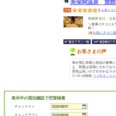
美保関温泉 旅館
5
立地
お客さまの
エ
島根県 松江・玉
リ
＼食事クチコミ4.
特
料！
ア
徴
お気に入りに
お客さまの声
海を望む部屋と絶品の食事に
え、部屋は清潔にされており
景色は良いのですがかなり小さめ
17:43:28投稿
つづきはこちら
表示中の宿泊施設で空室検索
チェックイン
チェックアウト