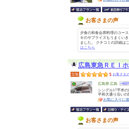
お客さまの声
夕食の和食会席料理のコース
キのサプライズもうまくいき
ました。 クチコミの詳細はこちらから
はこちら
広島東急ＲＥＩ
5
立地
お客さまの
エ
広島県 広島
リ
シングル17平米
特
平和大通り沿いの
ア
徴
お気に入りに
お客さまの声