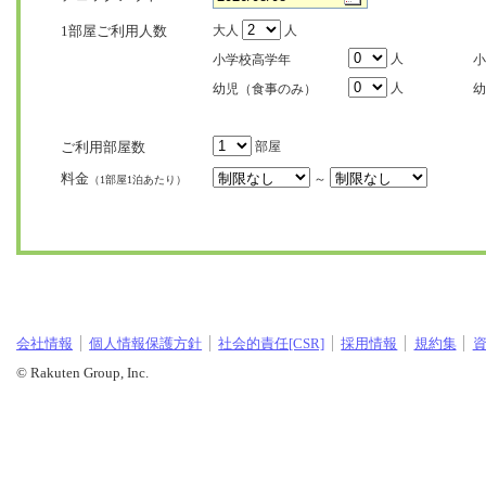
1部屋ご利用人数
大人
人
人
小学校高学年
小
人
幼児（食事のみ）
幼
ご利用部屋数
部屋
料金
～
（1部屋1泊あたり）
会社情報
個人情報保護方針
社会的責任[CSR]
採用情報
規約集
© Rakuten Group, Inc.