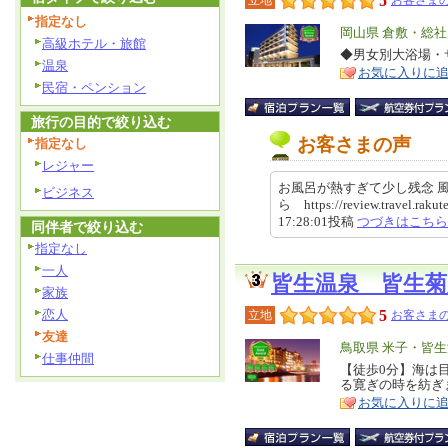
5
立地
お客さまの
指定なし
エ
岡山県 倉敷・総
高級ホテル・旅館
リ
◆男女別大浴場・
特
温泉
お気に入りに
ア
徴
民宿・ペンション
旅行の目的で絞り込む
お客さまの声
指定なし
レジャー
お風呂が熱すぎて少し残念 
ビジネス
ら https://review.travel.raku
17:28:01投稿
つづきはこちら
同伴者で絞り込む
指定なし
一人
皆生温泉 皆生菊
家族
恋人
5
立地
お客さまの
友達
エ
鳥取県 米子・皆
仕事仲間
リ
【徒歩0分】海は
特
る寛ぎの時を紡ぎ
ア
徴
お気に入りに