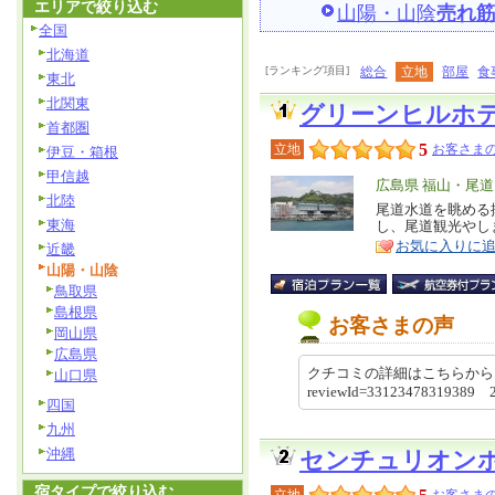
エリアで絞り込む
山陽・山陰
売れ
全国
北海道
[ランキング項目]
総合
立地
部屋
食
東北
北関東
グリーンヒルホ
首都圏
5
立地
お客さまの
伊豆・箱根
甲信越
エ
広島県 福山・尾
北陸
リ
尾道水道を眺める
特
東海
し、尾道観光やし
ア
徴
お気に入りに
近畿
山陽・山陰
鳥取県
島根県
お客さまの声
岡山県
広島県
クチコミの詳細はこちらから https://re
山口県
reviewId=33123478319389 
四国
九州
沖縄
センチュリオン
宿タイプで絞り込む