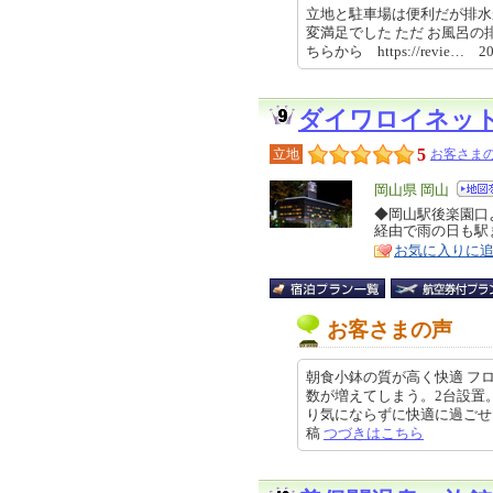
立地と駐車場は便利だが排水
変満足でした ただ お風呂の
ちらから https://revie… 202
ダイワロイネッ
5
立地
お客さまの
エ
岡山県 岡山
リ
◆岡山駅後楽園口
特
経由で雨の日も駅
ア
徴
お気に入りに
お客さまの声
朝食小鉢の質が高く快適 フ
数が増えてしまう。2台設置
り気にならずに快適に過ごせた。朝
稿
つづきはこちら