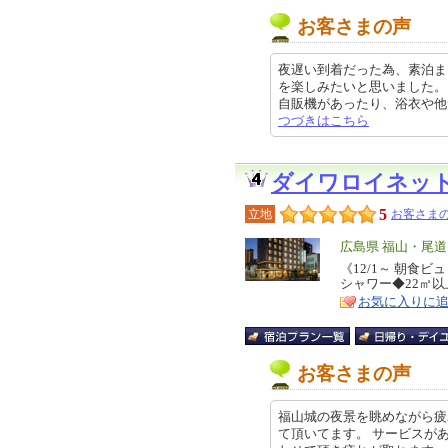
お客さまの声
夜遅い到着だった為、素泊ま
を楽しみたいと思いました。
自販機があったり、浴衣や他サービ
つづきはこちら
ダイワロイネッ
5
立地
お客さまの
エ
広島県 福山・尾
リ
《12/1～ 朝食
特
シャワー◆22㎡
ア
徴
お気に入りに
お客さまの声
福山城の夜景を眺めながら疲
て頂いてます。 サービスが