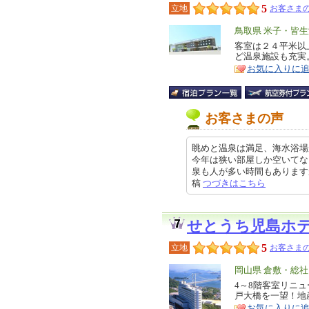
5
立地
お客さまの
エ
鳥取県 米子・皆
リ
客室は２４平米以
特
ど温泉施設も充実
ア
徴
お気に入りに
お客さまの声
眺めと温泉は満足、海水浴場
今年は狭い部屋しか空いてな
泉も人が多い時間もありますが満足
稿
つづきはこちら
せとうち児島ホ
5
立地
お客さまの
エ
岡山県 倉敷・総
リ
4～8階客室リニ
特
戸大橋を一望！地
ア
徴
お気に入りに