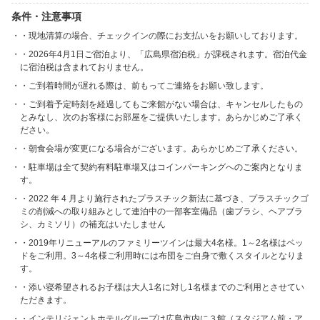
条件・注意事項
・現地清算の場合、チェックインの際にお支払いをお願いしております。
・2026年4月1日ご宿泊より、「広島県宿泊税」が課税されます。宿泊代金
に宿泊税は含まれておりません。
・ご到着時間が遅れる際は、前もってご連絡をお願い致します。
・ご到着予定時刻を経過してもご来館がない場合は、キャンセルしたもの
とみなし、次のお客様にお部屋をご提供いたします。あらかじめご了承く
ださい。
・朝食会場が変更になる場合がございます。あらかじめご了承ください。
・駐車場は全て契約有料駐車場又はコインパーキングへのご案内となりま
す。
・2022 年 4 月より施行されたプラスチック新法に基づき、プラスチックゴ
ミの削減への取り組みとして連泊中の一部客室備品（歯ブラシ、ヘアブラ
シ、カミソリ）の補充はいたしません
・2019年リニューアルのファミリーツインは最大4名様。1～2名様はベッ
ドをご利用。3～4名様ご利用時には布団をご自身で敷くスタイルとなりま
す。
・添い寝希望されるお子様は大人1名に対し1名様までのご利用とさせてい
ただきます。
・インテリジェントホテルグループは広島市内に３館（スタジアム前・ア