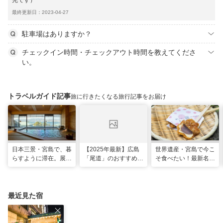
先です）
最終更新日：2023-04-27
駐車場はありますか？
チェックイン時間・チェックアウト時間を教えてくださ
い。
トラベルガイド記事
旅に行きたくなる旅行記事をお届け
日本三景・宮島で、暮
【2025年最新】広島
世界遺産・宮島で今こ
らすように滞在。展望
「尾道」のおすすめ観
そ食べたい！最新名物
風呂の絶景に癒やされ
光スポット20選！現
グルメ＆観光スポット
る「ホテル宮島別荘」
地スタッフ厳選
最近見た宿