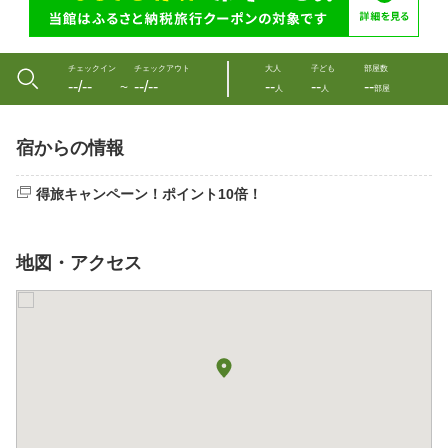
チェックイン
チェックアウト
大人
子ども
部屋数
--/--
--/--
--
--
--
〜
人
人
部屋
宿からの情報
得旅キャンペーン！ポイント10倍！
地図・アクセス