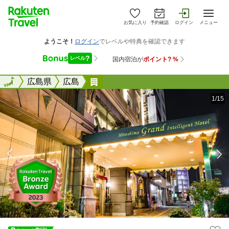
お気に入り
予約確認
ログイン
メニュー
全国
全国
広島県
広島
広島グランドインテリジェントホ
1/15