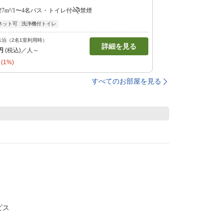
27m²/1〜4名
バス・トイレ付
禁煙
ネット可
洗浄機付トイレ
1泊（2名1室利用時）
詳細を見る
円
(税込)／人～
(1%)
すべてのお部屋を見る
ビス