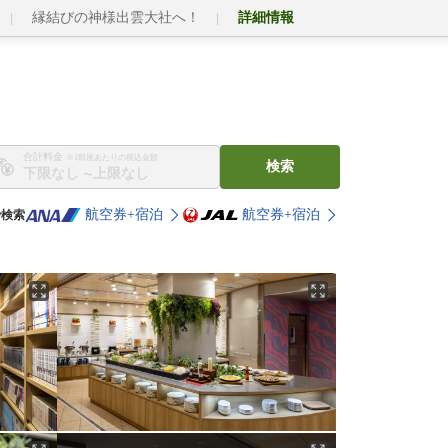
縁結びの神様出雲大社へ！
詳細情報
合計料金
※1部屋あたりの税込金額
検索
〜
航空券+宿泊
航空券+宿泊
で検索