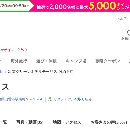
ヘルプ
お気
ー
海外旅行
遊び・体験
キャンプ場
割引クーポン
出雲グリーンホテルモーリス 宿泊予約
山
リス
8島根県出雲市駅南町２－３－４
サステナブルな取り組み
一覧
写真・動画(35)
地図・アクセス
お客さまの声(
5,357
)