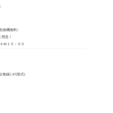
ス
、乾燥機無料）
ご用意！
〜ＡＭ１０：００
(無線LAN形式)