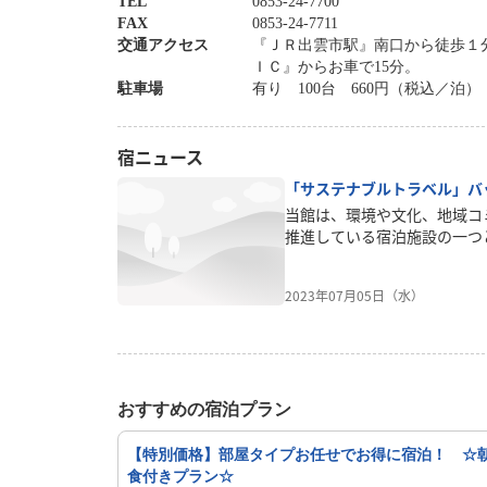
TEL
0853-24-7700
FAX
0853-24-7711
交通アクセス
『ＪＲ出雲市駅』南口から徒歩１
ＩＣ』からお車で15分。
駐車場
有り 100台 660円（税込／泊
宿ニュース
「サステナブルトラベル」バ
当館は、環境や文化、地域コ
推進している宿泊施設の一つ
バッジ」を取得しました。サ
ては、サステナビリティアイ
2023年07月05日（水）
物・水資源・エネルギー・自
性・地域貢献の8つのカテゴ
ージから、ご覧いただけます
ジ」について持続可能な旅行
管理している GSTCの基準
作成し、一定の水準を満たす
おすすめの宿泊プラン
ます。
【特別価格】部屋タイプお任せでお得に宿泊！ ☆
食付きプラン☆