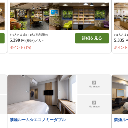
お1人さま1泊（1名1室利用時）
お1人さま
詳細を見る
5,390
5,335
円
(税込)／人～
ポイント (1%)
ポイント 
禁煙ルーム☆エコノミーダブル
禁煙ル