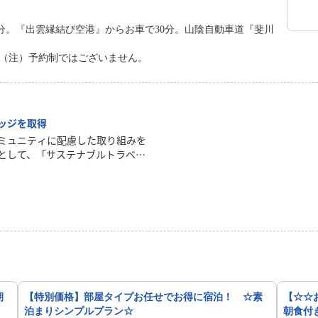
分。『出雲縁結び空港』からお車で30分。山陰自動車道『斐川
） （注）予約制ではございません。
ッジを取得
ミュニティに配慮した取り組みを
として、「サステナブルトラベル
ステナブルな取り組み内容に関し
コンをぜひご覧ください。廃棄
然環境・食・伝統と歴史・多様
リに分類され、当館の詳細情報ペ
。※「サステナブルトラベルバッ
と観光のための世界基準を設定、
をもとに「楽天トラベル」が独自に
国内宿泊施設にバッジが付与され
朝
【特別価格】部屋タイプお任せでお得に宿泊！ ☆素
【☆☆
泊まりシンプルプラン☆
朝食付