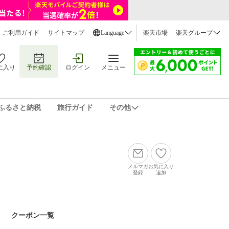
ご利用ガイド
サイトマップ
Language
楽天市場
楽天グループ
に入り
予約確認
ログイン
メニュー
ふるさと納税
旅行ガイド
その他
メルマガ
お気に入り
登録
追加
クーポン一覧