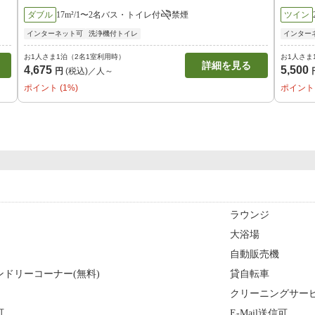
ダブル
17m²/1〜2名
バス・トイレ付
禁煙
ツイン
インターネット可
洗浄機付トイレ
インター
お1人さま1泊（2名1室利用時）
お1人さま
詳細を見る
4,675
5,500
円
(税込)／人～
ポイント (1%)
ポイント 
ラウンジ
大浴場
自動販売機
ドリーコーナー(無料)
貸自転車
クリーニングサー
可
E-Mail送信可