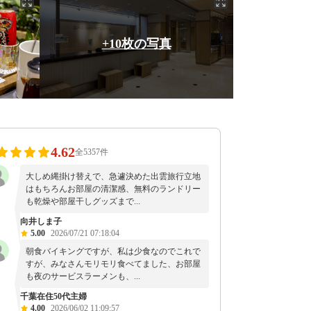
+10枚の写真
4.62
全5357件
大しめ縄掛け替えで、急遽決めた出雲旅行立地
はもちろんお部屋の清潔感、無料のランドリー
も乾燥や部屋干しグッズまで...
向井しま子
5.00
2026/07/21 07:18:04
朝食バイキングですが、私は少食なのでこれで
すが、みなさんモリモリ食べてました、お部屋
も夜のサービスラーメンも、...
千葉在住50代主婦
4.00
2026/06/02 11:09:57