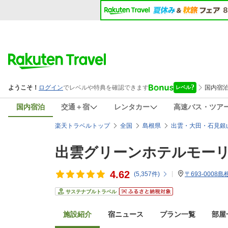
国内宿泊
交通＋宿
レンタカー
高速バス・ツア
楽天トラベルトップ
全国
島根県
出雲・大田・石見銀
出雲グリーンホテルモー
4.62
(
5,357
件)
〒693-000
サステナブルトラベル
施設紹介
宿ニュース
プラン一覧
部屋