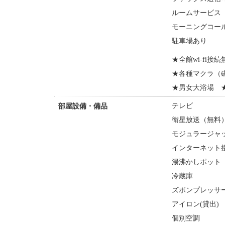
ルームサービス
モーニングコー
駐車場あり
★全館wi-fi
★各種マクラ（
★男女大浴場 
テレビ
部屋設備・備品
衛星放送（無料
モジュラージャ
インターネット接
湯沸かしポット
冷蔵庫
ズボンプレッサー
アイロン(貸出)
個別空調