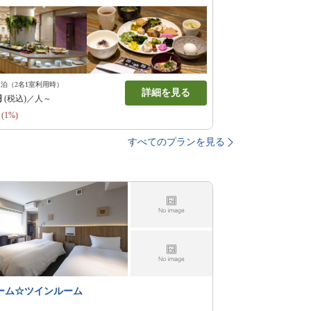
1泊（2名1室利用時）
詳細を見る
円
(税込)／人～
(1%)
すべてのプランを見る
ーム☆ツインルーム