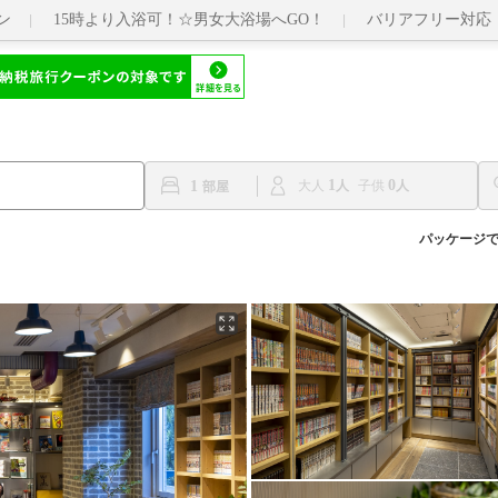
ン
15時より入浴可！☆男女大浴場へGO！
バリアフリー対応
1
0
1
大人
子供
パッケージ