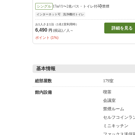
シングル
17m²/1〜2名
バス・トイレ付
禁煙
インターネット可
洗浄機付トイレ
お1人さま1泊（1名1室利用時）
詳細を見る
6,490
円
(税込)／人～
ポイント (1%)
基本情報
179室
総部屋数
喫茶
館内設備
会議室
禁煙ルーム
セルフコインラン
ミニキッチン
ファックス送信