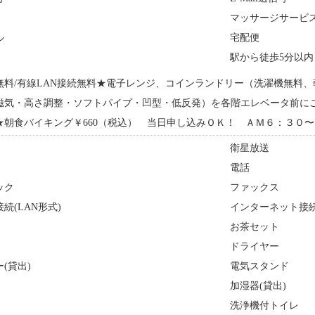
マッサージサービ
ル
宅配便
駅から徒歩5分以内
接続無料/有線LAN接続無料★電子レンジ、コインランドリー（洗濯機無料
磁気・高さ調整・ソフトパイプ・凹型・低反発）を各階エレベータ前に
★朝食バイキング￥660（税込） 当日申し込みＯＫ！ ＡＭ６：３０
衛星放送
）
電話
ック
ファックス
続(LAN形式)
インターネット接続
お茶セット
ドライヤー
(貸出)
電気スタンド
加湿器(貸出)
洗浄機付トイレ