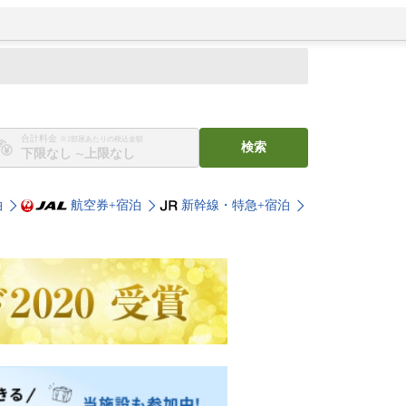
合計料金
※1部屋あたりの税込金額
検索
〜
泊
航空券+宿泊
新幹線・特急+宿泊