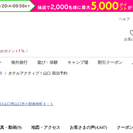
ヘルプ
お気
ー
海外旅行
遊び・体験
キャンプ場
割引クーポン
ホテルアクティブ！山口 宿泊予約
府
0011山口県山口市小郡御幸町４－１
真・動画(9)
地図・アクセス
お客さまの声(
4,647
)
クーポ