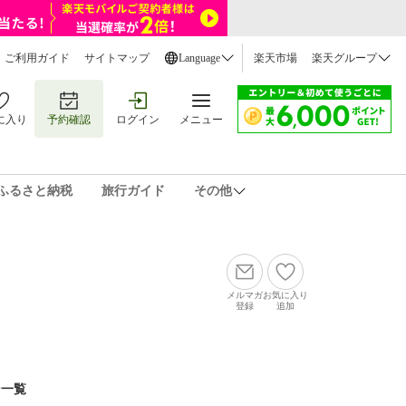
ご利用ガイド
サイトマップ
Language
楽天市場
楽天グループ
に入り
予約確認
ログイン
メニュー
ふるさと納税
旅行ガイド
その他
メルマガ
お気に入り
登録
追加
ン一覧