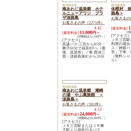
南淡路温泉
南淡路温泉
南あわじ温泉郷 ホテ
休暇村 
ルニューアワジ プラ
路島＞
ザ淡路島
お客さまの
お客さまの声（2271件）
4.42
1
[最安料金]
11,000
円～
（消費
[最安料金]
[アクセス]
（消費税込12,100円～）
ＪＲ三宮駅
[アクセス]
利用の場合
高速バス:三宮から85分・
ス・神姫バ
舞子60分で福良BTへ（着
良」下車、
後、送迎有）／車:西淡三
（無料シャ
原・淡路島南ICから20分
り）
南淡路温泉
南あわじ温泉郷 潮崎
の湯 やぶ萬旅館 ＜
淡路島＞
お客さまの声（591件）
4.53
24,000
円～
[最安料金]
（消費税込26,400円～）
[アクセス]
ＪＲ三宮駅またはＪＲ舞
子駅より福良行きバス