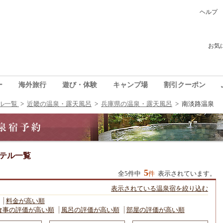
ヘルプ
お気
ー
海外旅行
遊び・体験
キャンプ場
割引クーポン
ル一覧
>
近畿の温泉・露天風呂
>
兵庫県の温泉・露天風呂
>
南淡路温泉
テル一覧
5
全5件中
件
表示されています。
表示されている温泉宿を絞り込む
料金が高い順
食事の評価が高い順
風呂の評価が高い順
部屋の評価が高い順