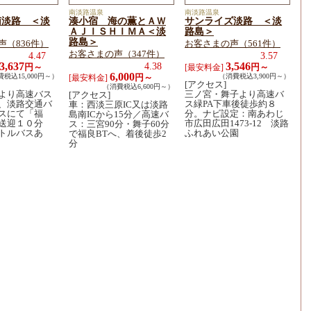
南淡路温泉
南淡路温泉
南淡路 ＜淡
湊小宿 海の薫とＡＷ
サンライズ淡路 ＜淡
ＡＪＩＳＨＩＭＡ＜淡
路島＞
路島＞
声（836件）
お客さまの声（561件）
お客さまの声（347件）
4.47
3.57
3,637
4.38
3,546
円～
円～
[最安料金]
6,000
税込15,000円～）
円～
（消費税込3,900円～）
[最安料金]
[アクセス]
（消費税込6,600円～）
より高速バス
三ノ宮・舞子より高速バ
[アクセス]
、淡路交通バ
ス緑PA下車後徒歩約８
車：西淡三原IC又は淡路
スにて「福
分。ナビ設定：南あわじ
島南ICから15分／高速バ
送迎１０分
市広田広田1473-12 淡路
ス：三宮90分・舞子60分
トルバスあ
ふれあい公園
で福良BTへ、着後徒歩2
分