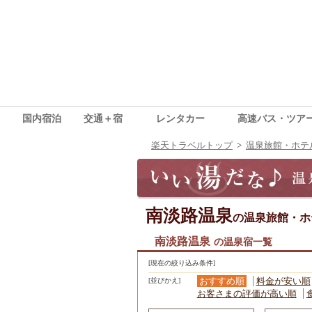
国内宿泊
交通＋宿
レンタカー
高速バス・ツア
楽天トラベルトップ
>
温泉旅館・ホテ
南淡路温泉
の温泉旅館・ホ
南淡路温泉
の温泉宿一覧
[現在の絞り込み条件]
おすすめ順
料金が安い順
[並びかえ]
お客さまの評価が高い順