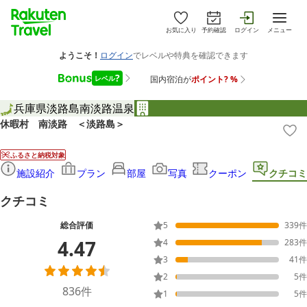
お気に入り
予約確認
ログイン
メニュー
兵庫県
淡路島
南淡路温泉
休暇村 南淡路 ＜淡路島＞
ふるさと納税対象
施設紹介
プラン
部屋
写真
クーポン
クチコミ
クチコミ
総合評価
5
339
件
4.47
4
283
件
3
41
件
2
5
件
836
件
1
5
件