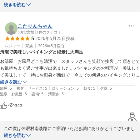
した。

続きを読む
お食事や温泉、接客にご満足いただけたようで大変嬉しく思いま
す。特にお寿司やお肉、玉ねぎをお楽しみいただけたとのお言葉
は、スタッフの励みになります。

こたりんちゃん
サウナにつきましても貴重なご意見をありがとうございます。投稿
50代
/
女性
|
1
件のクチコミ
5
2026年5月25日
投稿
レジャー
家族
2026年5月
宿泊
休暇村 南淡路 ＜淡路島＞
清潔で美味しいバイキングと絶景に大満足
2026-07-27
お部屋　お風呂どこも清潔で　スタッフさんも笑顔で接客して頂きとて
も気持ちよく過ごす事が出来ました。バイキングのお料理が　美味しく
て美味しくて　特にお刺身が新鮮で　今までの何処のバイキングより美
味しかったです。朝食の焼きたてクロワッサンも！部屋の窓からは福良
続きを読む
|
|
|
|
|
湾が見え　お風呂からは橋が見え大満足です。また行きたいと思いまし
部屋
:
5
接客・サービス
:
5
ロケーション
:
5
朝食
:
5
夕食
:
5
|
|
温泉・お風呂
:
5
設備
:
5
清潔さ
:
5
た。
312
この度は休暇村南淡路にご宿泊いただき誠にありがとうございまし
た。

続きを読む