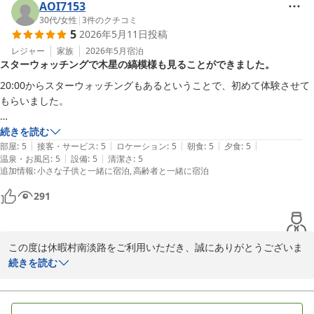
AOI7153
30代
/
女性
|
3
件のクチコミ
休暇村 南淡路 ＜淡路島＞
5
2026年5月11日
投稿
2026-05-25
レジャー
家族
2026年5月
宿泊
スターウォッチングで木星の縞模様も見ることができました。
20:00からスターウォッチングもあるということで、初めて体験させて
もらいました。

大きな天体望遠鏡で初めて木星の縞模様も見ることができて、嬉しかっ
続きを読む
|
|
|
|
|
たです。

部屋
:
5
接客・サービス
:
5
ロケーション
:
5
朝食
:
5
夕食
:
5
|
|
温泉・お風呂
:
5
設備
:
5
清潔さ
:
5
追加情報
:
小さな子供と一緒に宿泊
高齢者と一緒に宿泊
これを機に、子供も理科に興味を持ってくれるといいなと思います。
291
この度は休暇村南淡路をご利用いただき、誠にありがとうございま
す。

続きを読む
スターウォッチングをご満足いただき嬉しい限りでございます。

季節によってまた星空も変わりますので、投稿者様のまたのお越し