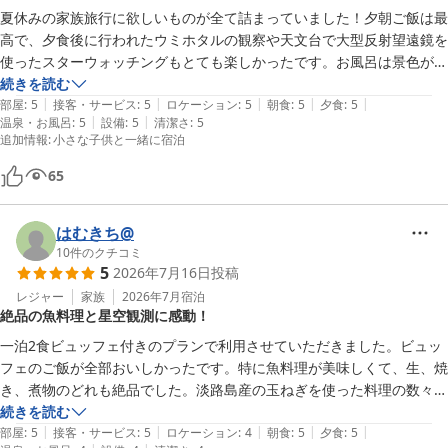
夏休みの家族旅行に欲しいものが全て詰まっていました！夕朝ご飯は最
高で、夕食後に行われたウミホタルの観察や天文台で大型反射望遠鏡を
使ったスターウォッチングもとても楽しかったです。お風呂は景色が良
く、和室を利用しましたがマットが良くとても寝やすかったです。また
続きを読む
|
|
|
|
|
ぜひ利用させていただきたいです。
部屋
:
5
接客・サービス
:
5
ロケーション
:
5
朝食
:
5
夕食
:
5
|
|
温泉・お風呂
:
5
設備
:
5
清潔さ
:
5
追加情報
:
小さな子供と一緒に宿泊
65
はむきち@
10
件のクチコミ
5
2026年7月16日
投稿
レジャー
家族
2026年7月
宿泊
絶品の魚料理と星空観測に感動！
一泊2食ビュッフェ付きのプランで利用させていただきました。ビュッ
フェのご飯が全部おいしかったです。特に魚料理が美味しくて、生、焼
き、煮物のどれも絶品でした。淡路島産の玉ねぎを使った料理の数々に
も感動です。

続きを読む
|
|
|
|
|
夜は天体観測ができました。大きな望遠鏡で見られる体験は、贅沢な宿
部屋
:
5
接客・サービス
:
5
ロケーション
:
4
朝食
:
5
夕食
:
5