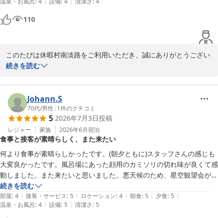
|
|
温泉・お風呂
:
4
設備
:
4
清潔さ
:
4
泊体験になりました。星の見えにくい中でもスタッフさんの努力で見え
るように工夫して下さりました。

110
淡路島で宿泊するなら、オススメのホテルです。
このたびは休暇村南淡路をご利用いただき、誠にありがとうござい
ました。

続きを読む
お食事につきまして、「全部おいしかった」とのお言葉を頂戴し、
大変嬉しく拝見いたしました。

また、天体観測もお楽しみいただき、スタッフの対応にも温かいお
Johann.S
言葉をお寄せいただきありがとうございます。満天の星空とはいき
70代
/
男性
|
1
件のクチコミ
5
2026年7月3日
投稿
ませんでしたが、思い出に残るひとときとなりましたことを嬉しく
思います。

レジャー
家族
2026年6月
宿泊
食事と接客が素晴らしく、また来たい
「淡路島で宿泊するならおすすめのホテル」とのお言葉を励みに、
これからも皆さまにご満足いただけるおもてなしに努めてまいりま
何より食事が素晴らしかったです。(朝夕ともに)スタッフさんの感じも
す。またお会いできます日を、スタッフ一同心よりお待ちしており
大変良かったです。風呂場にあった顔用のカミソリの切れ味が良くて感
動しました。また来たいと思いました。悪天候のため、星空観望会が出
来なくて残念でした。
続きを読む
休暇村 南淡路 ＜淡路島＞
|
|
|
|
|
部屋
:
4
接客・サービス
:
5
ロケーション
:
4
朝食
:
5
夕食
:
5
2026-07-27
|
|
温泉・お風呂
:
4
設備
:
5
清潔さ
:
5