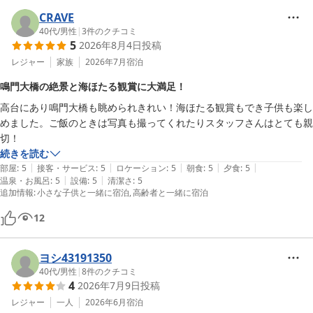
も嬉しく思います。

CRAVE
家族みんなで今度も来たいね！と思えるいい旅になりました。ありがと
また、皆様でお越し下さるのをスタッフ一同心よりお待ちしており
40代
/
男性
|
3
件のクチコミ
うございました。
5
2026年8月4日
投稿
ます。

レジャー
家族
2026年7月
宿泊
休暇村 南淡路 ＜淡路島＞
鳴門大橋の絶景と海ほたる観賞に大満足！
2026-05-25
高台にあり鳴門大橋も眺められきれい！海ほたる観賞もでき子供も楽し
めました。ご飯のときは写真も撮ってくれたりスタッフさんはとても親
切！
続きを読む
|
|
|
|
|
部屋
:
5
接客・サービス
:
5
ロケーション
:
5
朝食
:
5
夕食
:
5
|
|
温泉・お風呂
:
5
設備
:
5
清潔さ
:
5
追加情報
:
小さな子供と一緒に宿泊
高齢者と一緒に宿泊
12
ヨシ43191350
40代
/
男性
|
8
件のクチコミ
4
2026年7月9日
投稿
レジャー
一人
2026年6月
宿泊