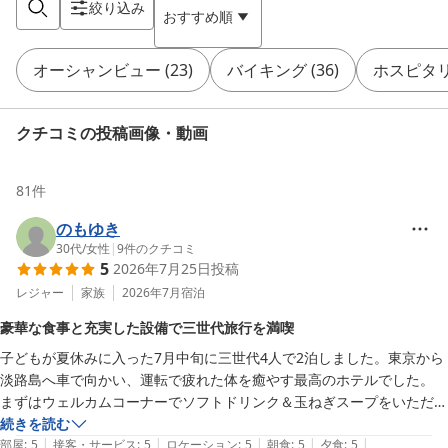
絞り込み
おすすめ順
オーシャンビュー
(
23
)
バイキング
(
36
)
ホスピタ
クチコミの投稿画像・動画
81
件
のもゆき
30代
/
女性
|
9
件のクチコミ
5
2026年7月25日
投稿
レジャー
家族
2026年7月
宿泊
豪華な食事と充実した設備で三世代旅行を満喫
子どもが夏休みに入った7月中旬に三世代4人で2泊しました。東京から
淡路島へ車で向かい、運転で疲れた体を癒やす最高のホテルでした。

まずはウェルカムコーナーでソフトドリンク＆玉ねぎスープをいただき
ました。

続きを読む
|
|
|
|
|
お部屋は和室を利用し、窓からは福良港が一望できました。少し年数は
部屋
:
5
接客・サービス
:
5
ロケーション
:
5
朝食
:
5
夕食
:
5