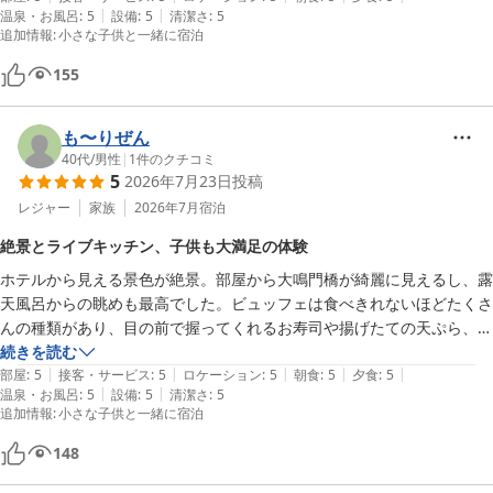
|
|
温泉・お風呂
:
5
設備
:
5
清潔さ
:
5
感じますが、綺麗に清掃されていました。

追加情報
:
小さな子供と一緒に宿泊
何より楽しみにしていた夕食は選びきれないほど豪華!てんぷらとステ
ーキ（1日目はビーフ、2日目はポーク)とモンブランはライブキッチン
155
で出来立てをいただけました。淡路島と言えば“玉ねぎ”ということもあ
り、玉ねぎと手羽中のおでんやそうめんの薬味にきざみ玉ねぎ、サラダ
も〜りぜん
コーナーのオニオンスライスなど、たくさんのメニューがありました。
40代
/
男性
|
1
件のクチコミ
小学生の息子が大興奮したのはご飯ロボット＆玉ねぎふりかけでした!

5
2026年7月23日
投稿
お風呂は内湯と露天の2つ。露天からは鳴門大橋が見え、とても快適で
レジャー
家族
2026年7月
宿泊
した。シャンプー、トリートメント、ボディソープはPOLA、クレンジ
ングオイル、洗顔の他に炭洗顔や角質がポロポロするやつもありまし
絶景とライブキッチン、子供も大満足の体験
た。ドライヤーが全てリファでした。（男風呂には1台しかなかったよ
ホテルから見える景色が絶景。部屋から大鳴門橋が綺麗に見えるし、露
うです）化粧水、乳液、髪の毛用トリートメントもあるので、何も持っ
天風呂からの眺めも最高でした。ビュッフェは食べきれないほどたくさ
ていかなくても完結できてしまいます。湯上がりアイスも美味しかった
んの種類があり、目の前で握ってくれるお寿司や揚げたての天ぷら、焼
です。

きたてのお肉など、シェフの方が目の前で料理してくれるものをいただ
続きを読む
宿泊者向けにウミホタルと天体観測のプログラムにも参加しました。

|
|
|
|
|
ける贅沢感がたまりませんでした。スタッフの方の気配り等も申し分な
部屋
:
5
接客・サービス
:
5
ロケーション
:
5
朝食
:
5
夕食
:
5
伊良湖、館山、そして淡路島と３か所の休暇村に泊まりましたが、どれ
|
|
温泉・お風呂
:
5
設備
:
5
清潔さ
:
5
く、また何度でも行きたいと思えるところでした。

も素敵なホテルでした。ありがとうございました。
追加情報
:
小さな子供と一緒に宿泊
天体観測や海ほたるの観賞など、ほかでは体験できないこともあって、
子供たちも満足していました。
148