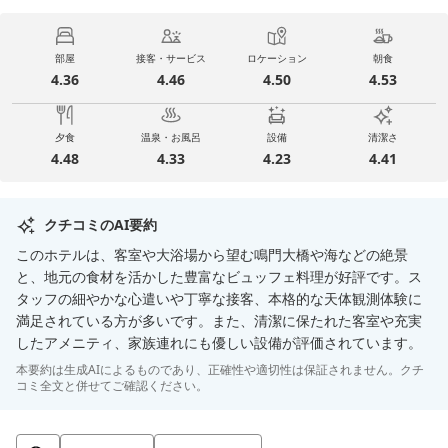
部屋
接客・サービス
ロケーション
朝食
4.36
4.46
4.50
4.53
夕食
温泉・お風呂
設備
清潔さ
4.48
4.33
4.23
4.41
クチコミのAI要約
このホテルは、客室や大浴場から望む鳴門大橋や海などの絶景
と、地元の食材を活かした豊富なビュッフェ料理が好評です。ス
タッフの細やかな心遣いや丁寧な接客、本格的な天体観測体験に
満足されている方が多いです。また、清潔に保たれた客室や充実
したアメニティ、家族連れにも優しい設備が評価されています。
本要約は生成AIによるものであり、正確性や適切性は保証されません。クチ
コミ全文と併せてご確認ください。