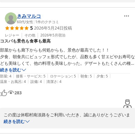
お部屋やお風呂、スタッフの接客にご満足いただけたとのこと、大
変嬉しく思います。

バイキングのお料理や新鮮なお刺身、焼きたてクロワッサンもお楽
きみマルコ
しみいただけて何よりです。

60代
/
女性
|
1
件のクチコミ
5
2026年5月24日
投稿
福良湾や橋の景色とともに、心地よい時間をお過ごしいただけたよ
うで安心いたしました。

レジャー
その他
2026年5月
宿泊
コスパも景色も食事も最高
部屋からも廊下からも何処からも、景色が最高でした！！

休暇村 南淡路 ＜淡路島＞
夕食、朝食共にビュッフェ形式でしたが、品数も多く甘エビやお寿司な
2026-06-05
ども美味しくて、他の料理も美味しかった。デザートもたくさんの種類
で美味しかったです。

続きを読む
|
|
|
|
|
スタッフの方々も、笑顔も対応も良かったです。

部屋
:
4
接客・サービス
:
5
ロケーション
:
5
朝食
:
5
夕食
:
5
|
|
温泉・お風呂
:
4
設備
:
4
清潔さ
:
4
また、行きたいです。

平日金曜日泊でしたが、コスパも最高でした。

283
ありがとうございました。
この度は休暇村南淡路をご利用いただき、誠にありがとうございま
す。

続きを読む
お部屋や廊下からの景色をお楽しみいただけたとのこと、大変嬉し
く拝読いたしました。また、夕食・朝食のビュッフェにつきまして