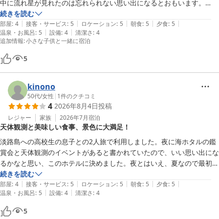
中に流れ星が見れたのは忘れられない思い出になるとおもいます。

朝食夕食ともに人で混雑することなくスムーズに取りに行くことが出来
続きを読む
|
|
|
|
|
たし、ライブキッチンもあって、とても美味しかったです
部屋
:
4
接客・サービス
:
5
ロケーション
:
5
朝食
:
5
夕食
:
5
|
|
温泉・お風呂
:
5
設備
:
4
清潔さ
:
4
追加情報
:
小さな子供と一緒に宿泊
5
kinono
50代
/
女性
|
1
件のクチコミ
4
2026年8月4日
投稿
レジャー
家族
2026年7月
宿泊
天体観測と美味しい食事、景色に大満足！
淡路島への高校生の息子との2人旅で利用しました。夜に海ホタルの鑑
賞会と天体観測のイベントがあると書かれていたので、いい思い出にな
るかなと思い、このホテルに決めました。夜とはいえ、夏なので最初は
かなり暑く感じましたが、所々にサーキュレーターやクーラーなどを設
続きを読む
|
|
|
|
|
置してくれてあり、途中からはあまり暑さも感じませんでした。大きな
部屋
:
4
接客・サービス
:
5
ロケーション
:
5
朝食
:
5
夕食
:
5
|
|
温泉・お風呂
:
5
設備
:
4
清潔さ
:
4
天体望遠鏡で星と月を観測させてもらえて、とてもいい思い出になりま
した。ちょうど満月の翌日だったので、眩しいくらいの大きな月の月面
5
を観ることができ、とても感動しました。夜空の星についても夏の大三