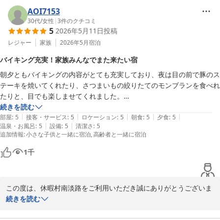
たご様子を大変嬉しく拝見いたしました。

AOI7153
また、海ほたる鑑賞や星空観察、瓦の絵付け体験などのイベントも
30代
/
女性
|
3
件のクチコミ
5
2026年5月11日
投稿
ご家族皆さまでお楽しみいただき、素敵な思い出となりましたこと
は、私どもにとりましても何よりの喜びです。

レジャー
家族
2026年5月
宿泊
さらに、スタッフへの温かいお言葉まで頂戴し、心より感謝申し上
バイキング充実！家族みんなでまた来たい宿
げます。今後も皆さまに快適で思い出に残るご滞在をご提供できる
朝夕ともバイキングの内容がとても充実しており、夜は目の前で豚のス
よう努めてまいります。

テーキを焼いてくれたり、さつまいもの絞りたてのモンブランを食べれ
ぜひまた季節を変えて、ご家族皆さまでお越しくださいませ。スタ
たりと、目でも楽しませてくれました。

海鮮も充実していて、カツオのたたきや鯛などの御造り、お寿司も小ぶ
続きを読む
休暇村 南淡路 ＜淡路島＞
|
|
|
|
|
りにしてくれているので色んな種類を楽しむことが出来ました！

部屋
:
5
接客・サービス
:
5
ロケーション
:
5
朝食
:
5
夕食
:
5
2026-07-27
|
|
温泉・お風呂
:
5
設備
:
5
清潔さ
:
5
追加情報
:
小さな子供と一緒に宿泊
高齢者と一緒に宿泊
8人と大人数でしたが、食事の時も別れることなく席も準備してくれて
いて、とても嬉しかったです。

1
千
お風呂は内風呂、外風呂の2つでサウナはありませんでしたが、ドライ
ヤーもリファを置いてあったり備品にもこだわりを感じられました。

この度は、休暇村南淡路をご利用いただき誠にありがとうございま
した。

続きを読む
ウェルカムドリンクもチェックアウト後も利用できたのも嬉しかったで
ご家族の皆様には、ごゆっくりとお過ごしいただけたのが、何より
す。
