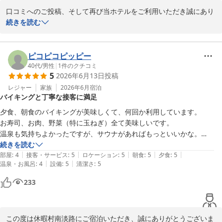
口コミへのご投稿、そして再び当ホテルをご利用いただき誠にあり
がとうございます。

続きを読む
ご夫婦でのご滞在をお楽しみいただけたご様子を大変嬉しく拝読い
たしました。歯ブラシ立てなど細かな設備にもお気づきいただき、
スタッフ一同励みになります。お風呂やお食事、海ホタル観測もご
ピコピコピッピー
満足いただけて何よりです。

40代
/
男性
|
1
件のクチコミ
5
2026年6月13日
投稿
次回はぜひ天候に恵まれ、美しい星空もお楽しみいただけることを
願っております。またのお越しを心よりお待ちしております。
レジャー
家族
2026年6月
宿泊
バイキングと丁寧な接客に満足
休暇村 南淡路 ＜淡路島＞
夕食、朝食のバイキングが美味しくて、何回か利用しています。

2026-07-27
お寿司、お肉、野菜（特に玉ねぎ）全て美味しいです。

温泉も気持ちよかったですが、サウナがあればもっといいかな。

丁寧な接客で気持ちよく宿泊できました。
続きを読む
|
|
|
|
|
部屋
:
4
接客・サービス
:
5
ロケーション
:
5
朝食
:
5
夕食
:
5
|
|
温泉・お風呂
:
4
設備
:
5
清潔さ
:
5
233
この度は休暇村南淡路にご宿泊いただき、誠にありがとうございま