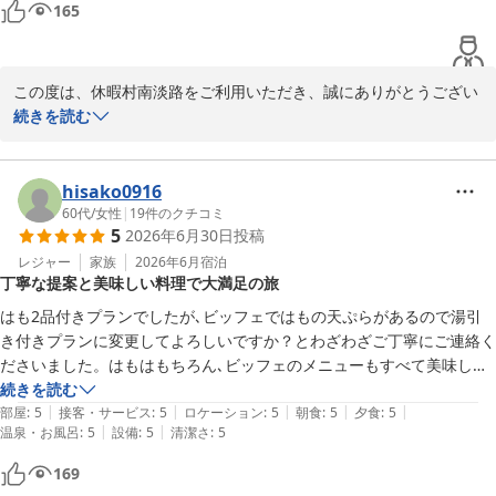
165
この度は、休暇村南淡路をご利用いただき、誠にありがとうござい
ました。

続きを読む
食事とお風呂のご利用、ご満足いただけた事、大変嬉しく思ってお
ります。

尚更、皆様に喜んでいただけますよう努めてまいります。

hisako0916
60代
/
女性
|
19
件のクチコミ
5
2026年6月30日
投稿
次回の宿泊時には、星空観察を楽しんでくださいませ。

レジャー
家族
2026年6月
宿泊
丁寧な提案と美味しい料理で大満足の旅
休暇村 南淡路 ＜淡路島＞
はも2品付きプランでしたが､ビッフェではもの天ぷらがあるので湯引
2026-07-27
き付きプランに変更してよろしいですか？とわざわざご丁寧にご連絡く
ださいました。はもはもちろん､ビッフェのメニューもすべて美味しく
食べ過ぎました♪初めて観た海ホタルもとても美しくいい旅行になりま
続きを読む
|
|
|
|
|
した。ありがとうございました。
部屋
:
5
接客・サービス
:
5
ロケーション
:
5
朝食
:
5
夕食
:
5
|
|
温泉・お風呂
:
5
設備
:
5
清潔さ
:
5
169