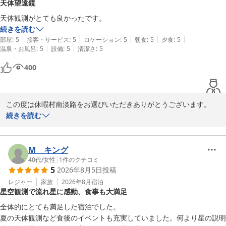
天体望遠鏡
天体観測がとても良かったです。
続きを読む
|
|
|
|
|
部屋
:
5
接客・サービス
:
5
ロケーション
:
5
朝食
:
5
夕食
:
5
|
|
温泉・お風呂
:
5
設備
:
5
清潔さ
:
5
400
この度は休暇村南淡路をお選びいただきありがとうございます。

続きを読む
体験プログラムの天体観測にご満足いただけたこと大変うれしく思
います。

また、天体観測は季節によって色々な星や惑星を観察することがで
M キング
きますので、ぜひ、また違った星をみにきてください。

40代
/
女性
|
1
件のクチコミ
5
2026年8月5日
投稿
レジャー
家族
2026年8月
宿泊
星空観測で流れ星に感動、食事も大満足
休暇村 南淡路 ＜淡路島＞
全体的にとても満足した宿泊でした。

2026-05-25
夏の天体観測など食後のイベントも充実していました。何より星の説明