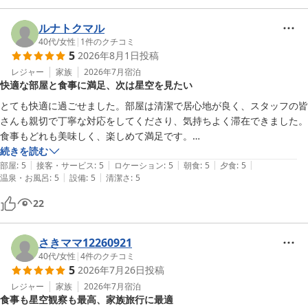
角形など、星座についても教えてもらえて楽しかったです。朝夕のビュ
ッフェは特産品である玉ねぎ料理もあって、品数もありとても美味しか
ルナトクマル
ったです。露天風呂からは大鳴門橋が見え、景色も最高でした。夏だか
40代
/
女性
|
1
件のクチコミ
5
2026年8月1日
投稿
らか、露天風呂のお湯の温度はややぬるめだったので、気持ちよく入れ
ました。スタッフの方たちもとても親切でよかったです

レジャー
家族
2026年7月
宿泊
快適な部屋と食事に満足、次は星空を見たい
。また、淡路島に行く機会があれば、リピしたいです。
とても快適に過ごせました。部屋は清潔で居心地が良く、スタッフの皆
さんも親切で丁寧な対応をしてくださり、気持ちよく滞在できました。
食事もどれも美味しく、楽しめて満足です。

続きを読む
|
|
|
|
|
唯一残念だったのは、天気が悪く楽しみにしていた天体観測ができなか
部屋
:
5
接客・サービス
:
5
ロケーション
:
5
朝食
:
5
夕食
:
5
|
|
温泉・お風呂
:
5
設備
:
5
清潔さ
:
5
ったことです。次回はぜひ晴れた日に宿泊して、星空も満喫したいと思
います。ありがとうございました。
22
さきママ12260921
40代
/
女性
|
4
件のクチコミ
5
2026年7月26日
投稿
レジャー
家族
2026年7月
宿泊
食事も星空観察も最高、家族旅行に最適