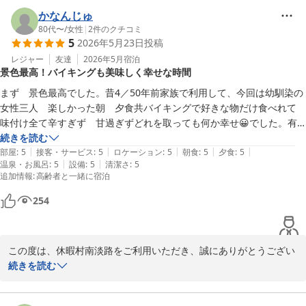
も、甘エビやお寿司をはじめ、お料理やデザートを美味しくお召し
かなんじゅ
上がりいただけたようで何よりでございます。

80代〜
/
女性
|
2
件のクチコミ
5
2026年5月23日
投稿
さらに、スタッフの対応や笑顔についてお褒めのお言葉をいただ
き、スタッフ一同大変励みになっております。

レジャー
友達
2026年5月
宿泊
景色最高！バイキングも美味しく幸せな時間
平日のご宿泊でコストパフォーマンスにもご満足いただけたとのこ
と、嬉しい限りでございます。

まず　景色最高でした。昔4／50年前家族で利用して、今回は幼馴染の
これからも皆様に快適で思い出に残るご滞在をご提供できるよう努
女性三人　楽しかった朝　夕食共バイキングで好きな物だけ食べれて　
めてまいります。またお会いできます日をスタッフ一同、心よりお
味付け全て辛すぎず　甘過ぎずどれを取っても何か幸せ😀でした。有
待ちしております。

難う御座います。
続きを読む
|
|
|
|
|
部屋
:
5
接客・サービス
:
5
ロケーション
:
5
朝食
:
5
夕食
:
5
|
|
温泉・お風呂
:
5
設備
:
5
清潔さ
:
5
追加情報
:
高齢者と一緒に宿泊
休暇村 南淡路 ＜淡路島＞
254
2026-06-05
この度は、休暇村南淡路をご利用いただき、誠にありがとうござい
ました。

続きを読む
幼馴染の皆様で楽しい時間を過ごせた事が、何よりも嬉しく思いま
す。
