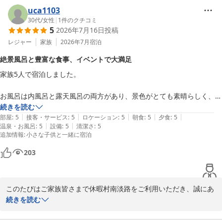
uca1103
30代
/
女性
|
1
件のクチコミ
5
2026年7月16日
投稿
レジャー
家族
2026年7月
宿泊
絶景風呂と豊富な食事、イベントで大満足
家族5人で宿泊しました。

お風呂は内風呂と露天風呂の両方があり、景色がとても素晴らしく、ゆ
ったりとした時間を過ごせました。シャワーもボタンを押し続けるタイ
続きを読む
|
|
|
|
|
プではなく、お湯が出続けるタイプだったので、とても快適でした。

部屋
:
5
接客・サービス
:
5
ロケーション
:
5
朝食
:
5
夕食
:
5
|
|
温泉・お風呂
:
5
設備
:
5
清潔さ
:
5
夕食・朝食ともに品数が豊富で、地元の特産品をふんだんに使った料理
追加情報
:
小さな子供と一緒に宿泊
が楽しめ、大満足でした。フリードリンクコーナーがあるのも嬉しいポ
イントです。

203
海ほたる鑑賞や展望台での星空観察などのイベントが開催されていて、
子どもたちも飽きることなく楽しめました。瓦の絵付け体験も思い出に
残る楽しい時間でした。

このたびはご家族皆さまで休暇村南淡路をご利用いただき、誠にあ
スタッフの皆さんも親切で、家族みんなが気持ちよく過ごせました。ま
りがとうございました。

続きを読む
たぜひ宿泊したいと思えるホテルです。
温泉からの景色や露天風呂、快適にご利用いただけたシャワー設
備、お食事やフリードリンクなど、さまざまな点にご満足いただけ