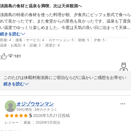
淡路島の食材と温泉を満喫、次は天体観測へ
淡路島の特産の食材を使った料理が朝、夕食共にビッフェ形式で食べら
れて良かったです。また食堂からの景色も良かったです。温泉も丁度良
い温度でゆっくり楽しめました。今度は天気の良い日に泊まって天体観
測に参加してみたいと思いました。
続きを読む
|
|
|
|
|
部屋
:
4
接客・サービス
:
4
ロケーション
:
5
朝食
:
5
夕食
:
5
|
|
温泉・お風呂
:
4
設備
:
3
清潔さ
:
4
181
このたびは休暇村南淡路にご宿泊ならびに温かいご感想をお寄せい
ただき、誠にありがとうございます。

続きを読む
淡路島の食材を使ったお食事やレストランからの景色、温泉をご満
喫いただけたようで、大変嬉しく存じます。次回はぜひ天候に恵ま
れた日にお越しいただき、天体観測もお楽しみください。

オジゾウサンマン
50代
/
男性
|
3
件のクチコミ
5
2026年5月21日
投稿
休暇村 南淡路 ＜淡路島＞
レジャー
家族
2026年5月
宿泊
2026-07-27