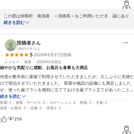
この度は休暇村　南淡路　＜淡路島＞をご利用いただき、誠にあり
がとうございます。

続きを読む
お食事にご満足いただけたようで、スタッフ一同大変嬉しく拝読い
たしました。

投稿者さん
はものプランにつきましては、よりお客様に旬の食材を楽しんでい
1
件のクチコミ
5
2026年6月21日
投稿
ただきたくご提案させていただきました。お食事をご堪能いただけ
たとのこと、何よりでございます。

レジャー
家族
2026年6月
宿泊
細やかな気配りに感動、お風呂も食事も大満足
また、当館周辺の海ホタル鑑賞もお楽しみいただけたようで、淡路
何度か数年前に家族で利用させていただきましたが、久しぶりに夫婦だ
島でのご滞在が思い出深いものとなりましたこと、大変光栄に存じ
けで宿泊させていただきました。 部屋や施設の設備にも満足しました
ます。

が、使った歯ブラシを個別に立てておける歯ブラシ立てがあったことに
も細かいところに気配りを感じて感動しました。お風呂も食事も大満足
続きを読む
今後も皆様に心からお寛ぎいただけるよう、サービス向上に努めて
|
|
|
|
|
でした。天気が悪く天体観測は出来ず残念でしたが、海ホタルの観測出
部屋
:
5
接客・サービス
:
5
ロケーション
:
4
朝食
:
5
夕食
:
5
まいります。

|
|
温泉・お風呂
:
5
設備
:
5
清潔さ
:
5
来て良い経験をさせていただきました。
またのお越しを心よりお待ちしております。
219
休暇村 南淡路 ＜淡路島＞
2026-07-27