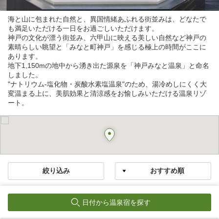
海と山に包まれた自然と、異国情緒あふれる街並みは、どなたで
も満足いただける一日をお過ごしいただけます。
神戸の文化が漂う街並み、六甲山に映える美しい自然など神戸の
素晴らしい眺望と「みなと町神戸」を感じる極上の時間がここに
あります。
地下1,150mの地中から湧き出た源泉を「神戸みなと温泉」と命名
しました。
"ナトリウム‐塩化物・炭酸水素塩温泉"のため、湯冷めしにくく大
変温まる上に、美肌効果と清涼感をお愉しみいただける温泉リゾ
ート。
絞り込み
1
/
1
件
日付から温泉宿を探す
神戸みなと温泉