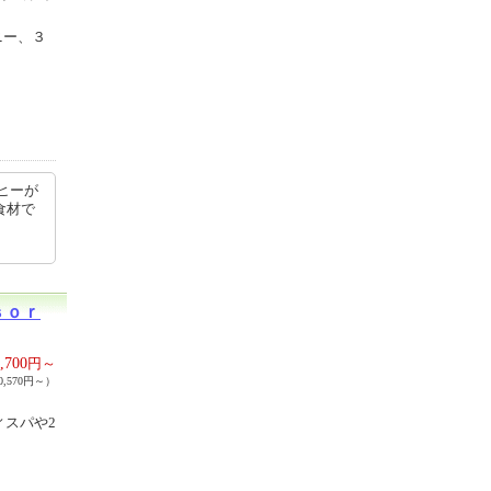
ニー、３
ヒーが
食材で
ｓｏｒ
,700
円～
,570円～）
ィスパや2