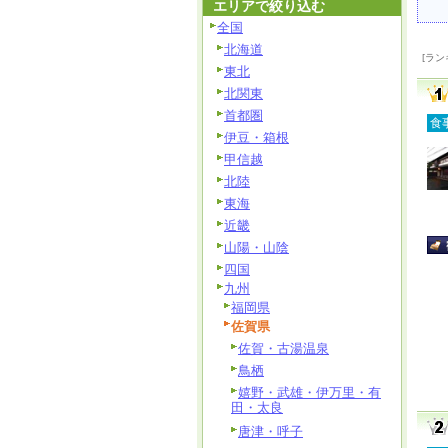
エリアで絞り込む
全国
北海道
[ラン
東北
北関東
首都圏
食
伊豆・箱根
甲信越
北陸
東海
近畿
山陽・山陰
四国
九州
福岡県
佐賀県
佐賀・古湯温泉
鳥栖
嬉野・武雄・伊万里・有
田・太良
唐津・呼子