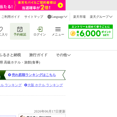
ご利用ガイド
サイトマップ
Language
楽天市場
楽天グループ
に入り
予約確認
ログイン
メニュー
ふるさと納税
旅行ガイド
その他
県 高級ホテル・旅館(食事)
売れ筋順ランキングはこちら
テル ランキング
大阪 ホテル ランキング
2026年06月17日更新