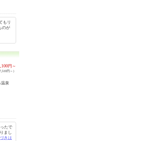
てもリ
ものが
,100
円～
,510円～）
る温泉
かったで
ありまし
づきは