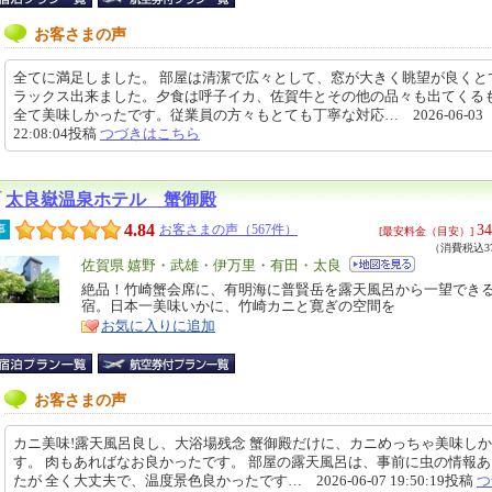
お客さまの声
全てに満足しました。 部屋は清潔で広々として、窓が大きく眺望が良くと
ラックス出来ました。夕食は呼子イカ、佐賀牛とその他の品々も出てくる
全て美味しかったです。従業員の方々もとても丁寧な対応… 2026-06-03
22:08:04投稿
つづきはこちら
太良嶽温泉ホテル 蟹御殿
4.84
34
事
お客さまの声（567件）
[最安料金（目安）]
（消費税込37
エ
佐賀県 嬉野・武雄・伊万里・有田・太良
リ
絶品！竹崎蟹会席に、有明海に普賢岳を露天風呂から一望でき
特
宿。日本一美味いかに、竹崎カニと寛ぎの空間を
ア
徴
お気に入りに追加
お客さまの声
カニ美味!露天風呂良し、大浴場残念 蟹御殿だけに、カニめっちゃ美味し
す。 肉もあればなお良かったです。 部屋の露天風呂は、事前に虫の情報
たが 全く大丈夫で、温度景色良かったです… 2026-06-07 19:50:19投稿
つ