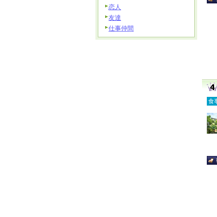
恋人
友達
仕事仲間
食