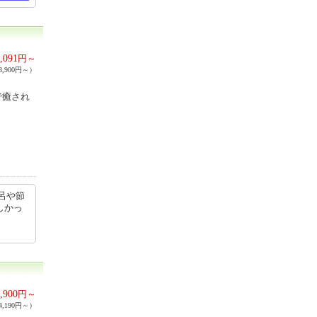
,091
円～
,900円～）
で癒され
呂や節
しかっ
,900
円～
,190円～）