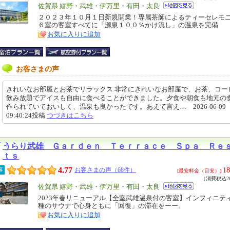
エ
佐賀県 嬉野・武雄・伊万里・有田・太良
リ
２０２３年１０月１日新規開業！専属茶師によるティーセレモ
特
６室の客室すべてに「源泉１００％かけ流し」の温泉を完備
ア
徴
お気に入りに追加
お客さまの声
きれいなお部屋とお茶でリラックス 非常にきれいなお部屋で、お茶、コー
飲み放題でアイスも自由に食べることができました。夕食や朝食も地元の
作られていておいしく、温泉も良かったです。あえて言え… 2026-06-09
09:40:24投稿
つづきはこちら
うらり武雄 Ｇａｒｄｅｎ Ｔｅｒｒａｃｅ Ｓｐａ Ｒｅ
ｔｓ
4.77
18
事
お客さまの声（68件）
[最安料金（目安）]
（消費税込20
エ
佐賀県 嬉野・武雄・伊万里・有田・太良
リ
2023年春リニューアル【全室武雄温泉付の客室】インフィニテ
特
種のサウナで心身ともに「回復」の滞在をーー。
ア
徴
お気に入りに追加