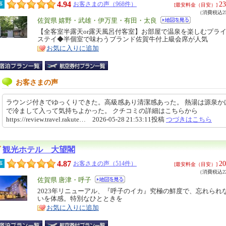
4.94
23
事
お客さまの声（968件）
[最安料金（目安）]
（消費税込25
エ
佐賀県 嬉野・武雄・伊万里・有田・太良
リ
【全客室半露天or露天風呂付客室】お部屋で温泉を楽しむプラ
特
ステイ◆半個室で味わうブランド佐賀牛付上級会席が人気
ア
徴
お気に入りに追加
お客さまの声
ラウンジ付きでゆっくりできた。高級感あり清潔感あった。 熱湯は源泉か
で冷まして入って気持ちよかった。 クチコミの詳細はこちらから
https://review.travel.rakute… 2026-05-28 21:53:11投稿
つづきはこちら
観光ホテル 大望閣
4.87
20
事
お客さまの声（514件）
[最安料金（目安）]
（消費税込22
エ
佐賀県 唐津・呼子
リ
2023年リニューアル、『呼子のイカ』究極の鮮度で、忘れられ
特
いを体感。特別なひとときを
ア
徴
お気に入りに追加