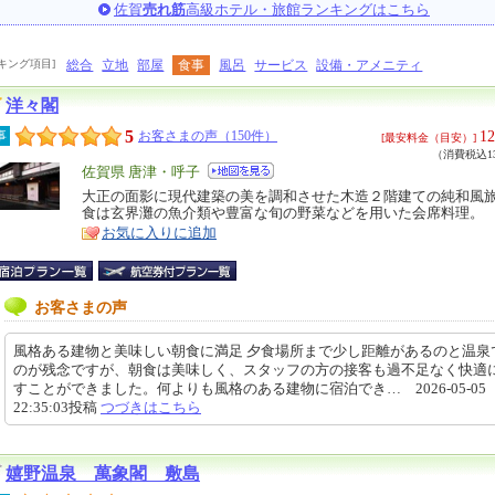
佐賀
売れ筋
高級ホテル・旅館ランキングはこちら
キング項目]
総合
立地
部屋
食事
風呂
サービス
設備・アメニティ
洋々閣
5
12
事
お客さまの声（150件）
[最安料金（目安）]
（消費税込13
エ
佐賀県 唐津・呼子
リ
大正の面影に現代建築の美を調和させた木造２階建ての純和風
特
食は玄界灘の魚介類や豊富な旬の野菜などを用いた会席料理。
ア
徴
お気に入りに追加
お客さまの声
風格ある建物と美味しい朝食に満足 夕食場所まで少し距離があるのと温泉
のが残念ですが、朝食は美味しく、スタッフの方の接客も過不足なく快適
すことができました。何よりも風格のある建物に宿泊でき… 2026-05-05
22:35:03投稿
つづきはこちら
嬉野温泉 萬象閣 敷島