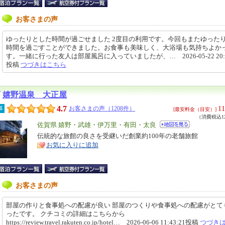
お客さまの声
ゆったりとした時間が過ごせました 2度目の利用です。今回もまたゆった
時間を過ごすことができました。お食事も美味しく、大浴場も気持ちよか
す。一緒に行った友人は部屋風呂に入っていましたが、… 2026-05-22 20:1
投稿
つづきはこちら
嬉野温泉 大正屋
4.7
11
事
お客さまの声（1208件）
[最安料金（目安）]
（消費税込12
エ
佐賀県 嬉野・武雄・伊万里・有田・太良
リ
伝統的な旅館の良さを受継いだ創業約100年の老舗旅館
特
お気に入りに追加
ア
徴
お客さまの声
部屋の作りと食事処への配慮が良い 部屋のつくりや食事処への配慮がとて
ったです。 クチコミの詳細はこちらから
https://review.travel.rakuten.co.jp/hotel… 2026-06-06 11:43:21投稿
つづき