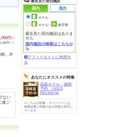
最近見た宿泊施設
国内
海外
ホテル
ホテル
+
航空券
最近見た宿泊施設はありま
,000
円～
せん
,200円～）
国内施設の検索はこちらか
ら
旅館。夕
アフィリエイトに利用す
る
あなたにオススメの特集
高級ホテル・旅館
予約 GOLD
PREMIUM
でない
に過ご
※こちらの特集・キャンペーンは、
検索結果に関連のある特集を表示し
ています。