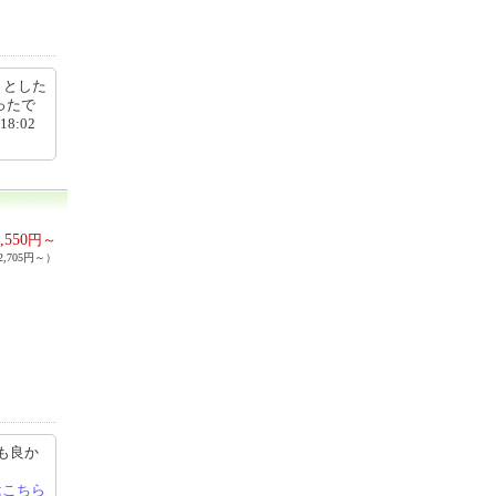
りとした
ったで
8:02
,550
円～
,705円～）
も良か
はこちら