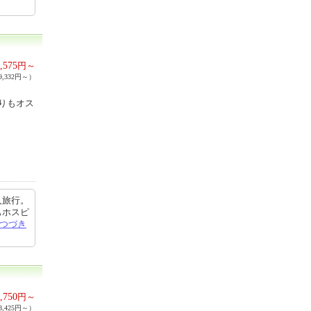
,575
円～
,332円～）
りもオス
人旅行。
もホスピ
つづき
,750
円～
,425円～）