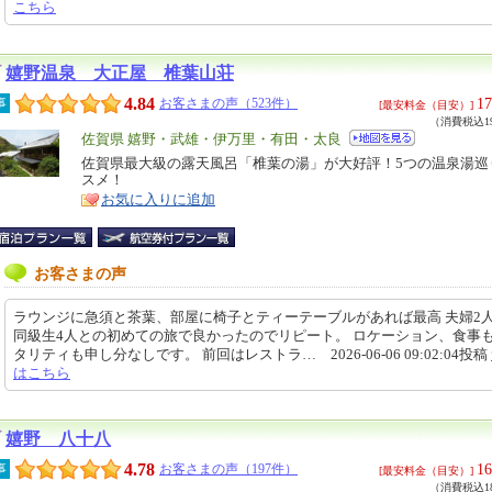
こちら
嬉野温泉 大正屋 椎葉山荘
4.84
17
事
お客さまの声（523件）
[最安料金（目安）]
（消費税込19
エ
佐賀県 嬉野・武雄・伊万里・有田・太良
リ
佐賀県最大級の露天風呂「椎葉の湯」が大好評！5つの温泉湯巡
特
スメ！
ア
徴
お気に入りに追加
お客さまの声
ラウンジに急須と茶葉、部屋に椅子とティーテーブルがあれば最高 夫婦2
同級生4人との初めての旅で良かったのでリピート。 ロケーション、食事
タリティも申し分なしです。 前回はレストラ… 2026-06-06 09:02:04投稿
はこちら
嬉野 八十八
4.78
16
事
お客さまの声（197件）
[最安料金（目安）]
（消費税込18