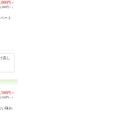
,000
円～
,300円～）
イベート
け流し
,500
円～
,550円～）
ない味わ