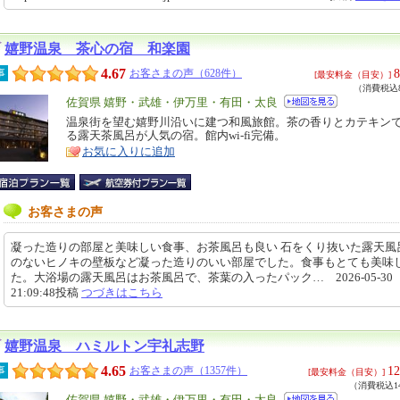
嬉野温泉 茶心の宿 和楽園
4.67
8
事
お客さまの声（628件）
[最安料金（目安）]
（消費税込8
エ
佐賀県 嬉野・武雄・伊万里・有田・太良
リ
温泉街を望む嬉野川沿いに建つ和風旅館。茶の香りとカテキン
特
る露天茶風呂が人気の宿。館内wi-fi完備。
ア
徴
お気に入りに追加
お客さまの声
凝った造りの部屋と美味しい食事、お茶風呂も良い 石をくり抜いた露天風
のないヒノキの壁板など凝った造りのいい部屋でした。食事もとても美味
た。大浴場の露天風呂はお茶風呂で、茶葉の入ったパック… 2026-05-30
21:09:48投稿
つづきはこちら
嬉野温泉 ハミルトン宇礼志野
4.65
12
事
お客さまの声（1357件）
[最安料金（目安）]
（消費税込14
佐賀県 嬉野・武雄・伊万里・有田・太良