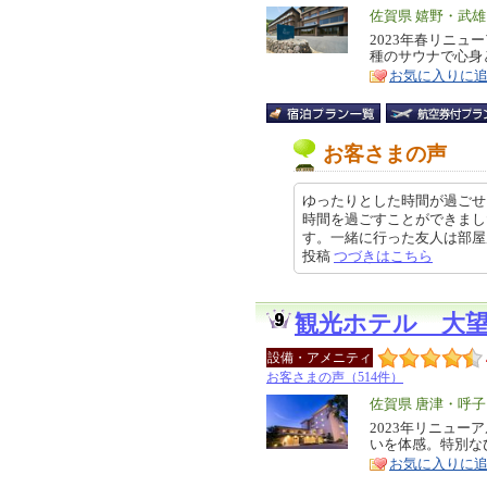
エ
佐賀県 嬉野・武
リ
2023年春リニ
特
種のサウナで心身
ア
徴
お気に入りに
お客さまの声
ゆったりとした時間が過ごせ
時間を過ごすことができまし
す。一緒に行った友人は部屋風呂に
投稿
つづきはこちら
観光ホテル 大
設備・アメニティ
お客さまの声（514件）
エ
佐賀県 唐津・呼子
リ
2023年リニュ
特
いを体感。特別な
ア
徴
お気に入りに