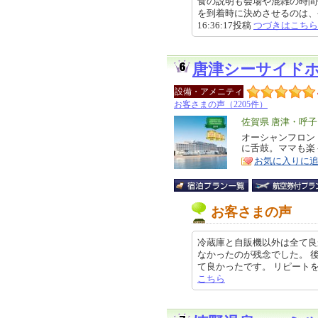
食の説明も会場や混雑の時間
を到着時に決めさせるのは、やや
16:36:17投稿
つづきはこちら
唐津シーサイド
設備・アメニティ
お客さまの声（2205件）
エ
佐賀県 唐津・呼子
リ
オーシャンフロン
特
に舌鼓。ママも楽
ア
徴
お気に入りに
お客さまの声
冷蔵庫と自販機以外は全て良
なかったのが残念でした。 
て良かったです。 リピートをしたい
こちら