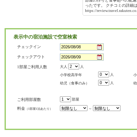
部屋の作りと食事処への配慮
ったです。 クチコミの詳
https://review.travel.rakute
表示中の宿泊施設で空室検索
チェックイン
チェックアウト
1部屋ご利用人数
大人
人
人
小学校高学年
小
人
幼児（食事のみ）
幼
ご利用部屋数
部屋
料金
～
（1部屋1泊あたり）