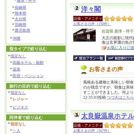
唐津・呼子
長崎県
洋々閣
熊本県
設備・アメニティ
大分県
お客さまの声（150件）
宮崎県
鹿児島県
エ
佐賀県 唐津・呼子
リ
大正の面影に現代
特
沖縄
食は玄界灘の魚介
ア
徴
お気に入りに
宿タイプで絞り込む
指定なし
高級ホテル・旅館
お客さまの声
温泉
民宿・ペンション
風格ある建物と美味しい朝食
旅行の目的で絞り込む
のが残念ですが、朝食は美味
すことができました。何よりも風
指定なし
22:35:03投稿
つづきはこちら
レジャー
ビジネス
太良嶽温泉ホテ
同伴者で絞り込む
指定なし
設備・アメニティ
一人
お客さまの声（567件）