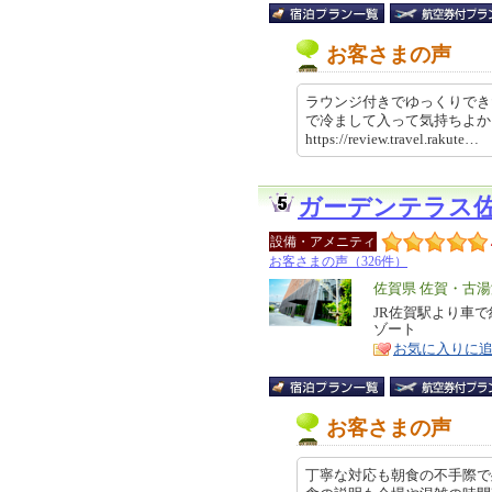
お客さまの声
ラウンジ付きでゆっくりでき
で冷まして入って気持ちよ
https://review.travel.rakut
ガーデンテラス
設備・アメニティ
お客さまの声（326件）
エ
佐賀県 佐賀・古
リ
JR佐賀駅より車
特
ゾート
ア
徴
お気に入りに
お客さまの声
丁寧な対応も朝食の不手際で