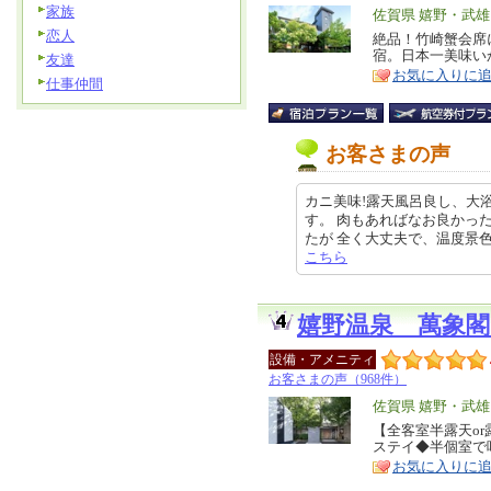
家族
エ
佐賀県 嬉野・武
恋人
リ
絶品！竹崎蟹会席
特
宿。日本一美味い
友達
ア
徴
お気に入りに
仕事仲間
お客さまの声
カニ美味!露天風呂良し、大
す。 肉もあればなお良かっ
たが 全く大丈夫で、温度景色良かっ
こちら
嬉野温泉 萬象閣
設備・アメニティ
お客さまの声（968件）
エ
佐賀県 嬉野・武
リ
【全客室半露天o
特
ステイ◆半個室で
ア
徴
お気に入りに