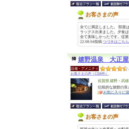
お客さまの声
全てに満足しました。 部屋
ラックス出来ました。夕食は
全て美味しかったです。従業員の
22:08:04投稿
つづきはこちら
嬉野温泉 大正屋
設備・アメニティ
お客さまの声（1208件）
エ
佐賀県 嬉野・武
リ
伝統的な旅館の良
特
お気に入りに
ア
徴
お客さまの声