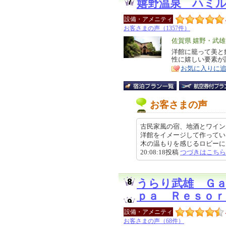
嬉野温泉 ハミ
設備・アメニティ
お客さまの声（1357件）
エ
佐賀県 嬉野・武
リ
洋館に籠って美と
特
性に嬉しい要素が
ア
徴
お気に入りに
お客さまの声
古民家風の宿、地酒とワイン
洋館をイメージして作ってい
木の温もりを感じるロビーに、大
20:08:18投稿
つづきはこちら
うらり武雄 Ｇ
ｐａ Ｒｅｓｏｒ
設備・アメニティ
お客さまの声（68件）