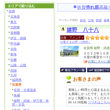
エリアで絞り込む
佐賀
売れ筋
高級
全国
北海道
[ランキング項目]
総合
立地
部屋
食事
東北
北関東
嬉野 八十八
首都圏
設備・アメニティ
伊豆・箱根
お客さまの声（196件）
甲信越
エ
佐賀県 嬉野・武
北陸
リ
２０２３年１０月
特
東海
６室の客室すべて
ア
徴
近畿
お気に入りに
山陽・山陰
四国
九州
お客さまの声
福岡県
佐賀県
美味しい料理と心温まるおも
佐賀・古湯温泉
も美味しかったです。また小
鳥栖
がよく気配りをしてくださりとて
嬉野・武雄・伊万里・有
00:14:38投稿
つづきはこちら
田・太良