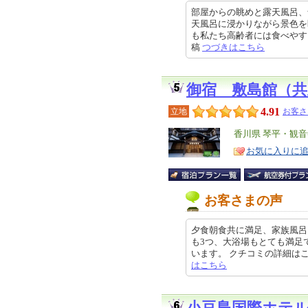
部屋からの眺めと露天風呂、
天風呂に浸かりながら景色を
も私たち高齢者には食べやすい、脂
稿
つづきはこちら
御宿 敷島館（
4.91
立地
お客さ
エ
香川県 琴平・観音
リ
特
お気に入りに
ア
徴
お客さまの声
夕食朝食共に満足、家族風呂
も3つ、大浴場もとても満足
います。 クチコミの詳細はこちらから
はこちら