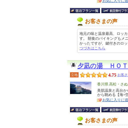
お気に入りに
お客さまの声
地元の味と温泉最高、ロッカ
す。 朝食のバイキングもメ
かったですが、鍵付きのロッカーが
つづきはこちら
夕凪の湯 ＨＯＴ
4.75
立地
お客さ
エ
香川県 高松・さ
リ
美肌温泉と高台か
特
から眺める【海×
ア
徴
お気に入りに
お客さまの声