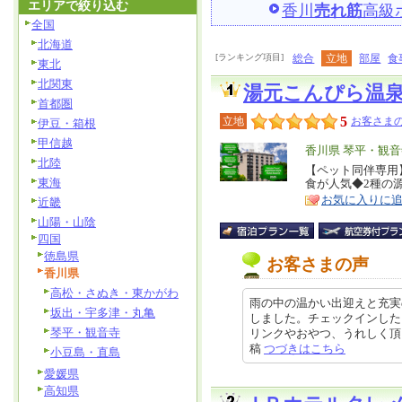
エリアで絞り込む
香川
売れ筋
高級
全国
北海道
[ランキング項目]
総合
立地
部屋
食
東北
北関東
湯元こんぴら温
首都圏
5
立地
お客さまの
伊豆・箱根
甲信越
エ
香川県 琴平・観音
北陸
リ
【ペット同伴専用
特
東海
食が人気◆2種の源
ア
徴
お気に入りに
近畿
山陽・山陰
四国
徳島県
お客さまの声
香川県
高松・さぬき・東かがわ
雨の中の温かい出迎えと充実
坂出・宇多津・丸亀
しました。チェックインした
琴平・観音寺
リンクやおやつ、うれしく頂きまし
稿
つづきはこちら
小豆島・直島
愛媛県
高知県