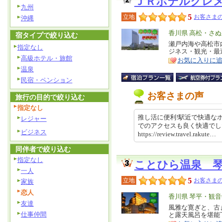
ＪＲホテルクレ
九州
5
立地
お客さまの
沖縄
エ
香川県 高松・さ
宿タイプで絞り込む
リ
瀬戸内海や高松市
特
指定なし
ジネス・観光・最
ア
徴
高級ホテル・旅館
お気に入りに
温泉
民宿・ペンション
お客さまの声
旅行の目的で絞り込む
指定なし
推し活に便利!駅近で快適な
レジャー
でのアクセスも良く快適で
ビジネス
https://review.travel.rakut
同伴者で絞り込む
指定なし
ことひら温泉 
一人
5
立地
お客さまの
家族
恋人
エ
香川県 琴平・観音
友達
リ
風雅な寛ぎと、古
特
仕事仲間
と露天風呂を堪能
ア
徴