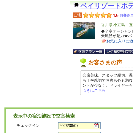
ベイリゾートホ
4.6
立地
お客さま
エ
香川県 小豆島・直
リ
◆全室オーシャン
特
天風呂が魅力★バ
ア
徴
お気に入りに
お客さまの声
会席美味、スタッフ親切、温
も丁寧親切でお腹も心も満腹
ントが少なく、ドライヤーも繋がっ
づきはこちら
表示中の宿泊施設で空室検索
チェックイン