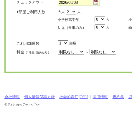
チェックアウト
1部屋ご利用人数
大人
人
人
小学校高学年
小
人
幼児（食事のみ）
幼
ご利用部屋数
部屋
料金
～
（1部屋1泊あたり）
会社情報
個人情報保護方針
社会的責任[CSR]
採用情報
規約集
© Rakuten Group, Inc.