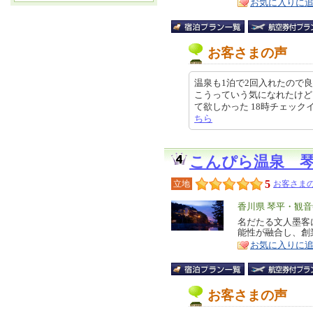
お気に入りに
お客さまの声
温泉も1泊で2回入れたので
こうっていう気になれたけど
て欲しかった 18時チェックイン予
ちら
こんぴら温泉 
5
立地
お客さまの
エ
香川県 琴平・観音
リ
名だたる文人墨客
特
能性が融合し、創
ア
徴
お気に入りに
お客さまの声