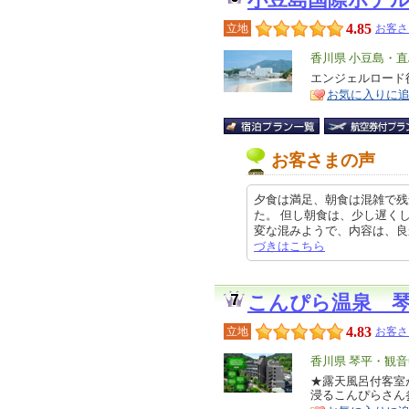
小豆島国際ホテ
4.85
立地
お客さ
エ
香川県 小豆島・直
リ
エンジェルロード
特
お気に入りに
ア
徴
お客さまの声
夕食は満足、朝食は混雑で残
た。 但し朝食は、少し遅く
変な混みようで、内容は、良かった
づきはこちら
こんぴら温泉 
4.83
立地
お客さ
エ
香川県 琴平・観音
リ
★露天風呂付客室
特
浸るこんぴらさん
ア
徴