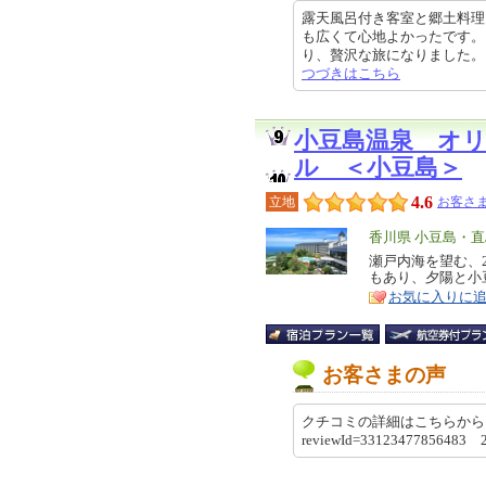
露天風呂付き客室と郷土料理
も広くて心地よかったです。
り、贅沢な旅になりました。 他の
つづきはこちら
小豆島温泉 オ
ル ＜小豆島＞
4.6
立地
お客さま
エ
香川県 小豆島・直
リ
瀬戸内海を望む、
特
もあり、夕陽と小
ア
徴
お気に入りに
お客さまの声
クチコミの詳細はこちらから https://re
reviewId=33123477856483 