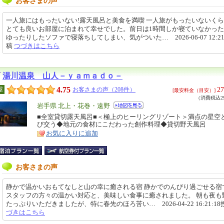
お客さまの声
一人旅にはもったいない!露天風呂と美食を満喫 一人旅がもったいないく
とても良いお部屋に泊まれて幸せでした。前日は1時間しか寝ていなかっ
ゆったりしたソファで寝落ちしてしまい、気がついた… 2026-06-07 12:21
稿
つづきはこちら
湯川温泉 山人－ｙａｍａｄｏ－
4.75
27
屋
お客さまの声（208件）
[最安料金（目安）]
（消費税込29
エ
岩手県 北上・花巻・遠野
リ
■全室貸切露天風呂■＜極上のヒーリングリゾート＞満点の星空
特
び交う◆地元の食材にこだわった創作料理◆貸切野天風呂
ア
徴
お気に入りに追加
お客さまの声
静かで温かいおもてなしと山の幸に癒される宿 静かでのんびり過ごせる宿
スタッフの方々の温かい対応と、美味しい食事に癒されました。 朝も夜も
たっぷりいただきましたが、特に春先のほろ苦い… 2026-04-22 16:21:1
づきはこちら