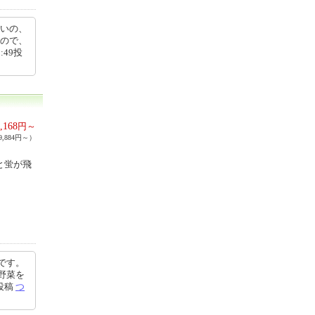
らいの、
たので、
:49投
,168
円～
,884円～）
と蛍が飛
です。
野菜を
8投稿
つ