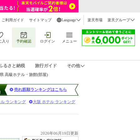
ご利用ガイド
サイトマップ
Language
楽天市場
楽天グループ
に入り
予約確認
ログイン
メニュー
ふるさと納税
旅行ガイド
その他
県 高級ホテル・旅館(部屋)
売れ筋順ランキングはこちら
テル ランキング
大阪 ホテル ランキング
2026年06月19日更新