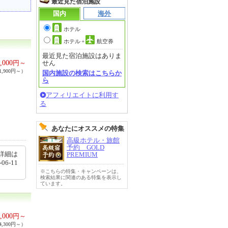
最近見た宿泊施設
国内
海外
ホテル
ホテル
+
航空券
最近見た宿泊施設はありま
,000
円～
せん
,900円～）
国内施設の検索はこちらか
ら
アフィリエイトに利用す
る
あなたにオススメの特集
高級ホテル・旅館
予約 GOLD
詳細は
PREMIUM
-06-11
※こちらの特集・キャンペーンは、
検索結果に関連のある特集を表示し
ています。
,000
円～
,300円～）