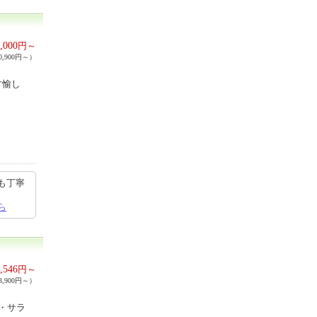
,000
円～
,900円～）
す愉し
も丁寧
ら
,546
円～
,900円～）
・サラ