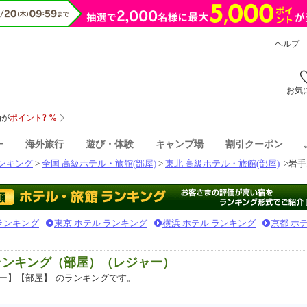
ヘルプ
お気
ー
海外旅行
遊び・体験
キャンプ場
割引クーポン
ンキング
>
全国 高級ホテル・旅館(部屋)
>
東北 高級ホテル・旅館(部屋)
>
岩手
 ランキング
東京 ホテル ランキング
横浜 ホテル ランキング
京都 ホ
ランキング（部屋）（レジャー）
ー】【部屋】
のランキングです。