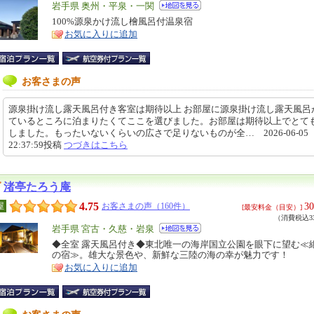
エ
岩手県 奥州・平泉・一関
リ
100%源泉かけ流し檜風呂付温泉宿
特
お気に入りに追加
ア
徴
お客さまの声
源泉掛け流し露天風呂付き客室は期待以上 お部屋に源泉掛け流し露天風呂
ているところに泊まりたくてここを選びました。お部屋は期待以上でとて
しました。もったいないくらいの広さで足りないものが全… 2026-06-05
22:37:59投稿
つづきはこちら
渚亭たろう庵
4.75
30
屋
お客さまの声（160件）
[最安料金（目安）]
（消費税込33
エ
岩手県 宮古・久慈・岩泉
リ
◆全室 露天風呂付き◆東北唯一の海岸国立公園を眼下に望む≪
特
の宿≫。雄大な景色や、新鮮な三陸の海の幸が魅力です！
ア
徴
お気に入りに追加