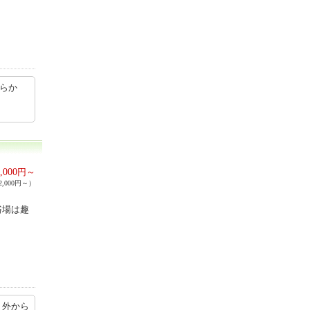
ちらか
,000
円～
,000円～）
浴場は趣
 外から