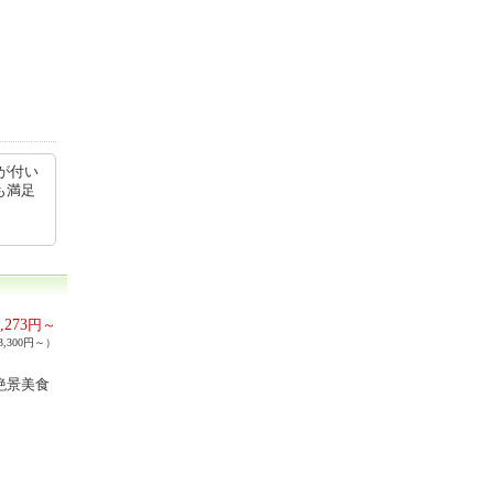
が付い
も満足
,273
円～
,300円～）
絶景美食