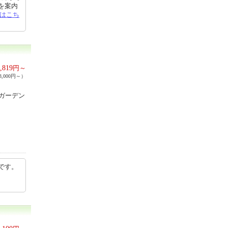
を案内
はこち
,819
円～
,000円～）
ガーデン
です。
ら