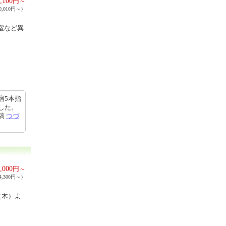
,100
円～
,010円～）
室など異
宿5本指
した。
投稿
つづ
,000
円～
,300円～）
（木）よ