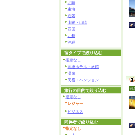
北陸
東海
近畿
山陽・山陰
四国
九州
沖縄
宿タイプで絞り込む
指定なし
高級ホテル・旅館
温泉
民宿・ペンション
部
旅行の目的で絞り込む
指定なし
レジャー
ビジネス
同伴者で絞り込む
指定なし