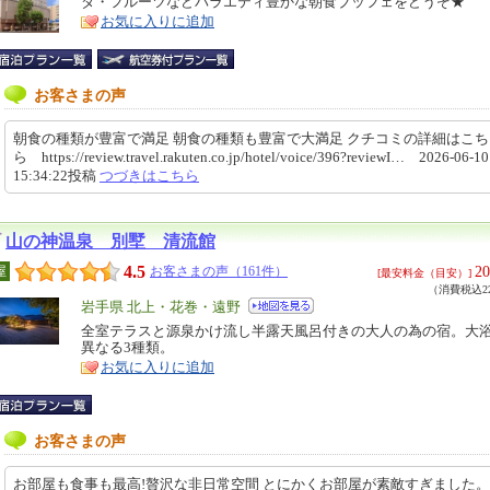
ダ・フルーツなどバラエティ豊かな朝食ブッフェをどうぞ★
ア
徴
お気に入りに追加
お客さまの声
朝食の種類が豊富で満足 朝食の種類も豊富で大満足 クチコミの詳細はこ
ら https://review.travel.rakuten.co.jp/hotel/voice/396?reviewI… 2026-06-10
15:34:22投稿
つづきはこちら
山の神温泉 別墅 清流館
4.5
20
屋
お客さまの声（161件）
[最安料金（目安）]
（消費税込22
エ
岩手県 北上・花巻・遠野
リ
全室テラスと源泉かけ流し半露天風呂付きの大人の為の宿。大
特
異なる3種類。
ア
徴
お気に入りに追加
お客さまの声
お部屋も食事も最高!贅沢な非日常空間 とにかくお部屋が素敵すぎました。