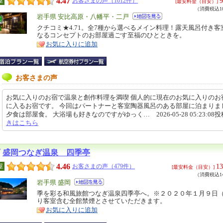
4.47
9
屋
お客さまの声（1012件）
[最安料金（目安）]
（消費税込10
エ
岩手県 安比高原・八幡平・二戸
リ
クチコミ★4.71。全7種から選べるメイン料理！露天風呂付き客
特
なるコンセプトのお部屋過ごす至福のひとときを。
ア
徴
お気に入りに追加
お客さまの声
お気に入りのお宿で温泉と創作料理を満喫 個人的に現在のお気に入りのお
に入るお宿です。 今回はパートナーと客室陶器風呂のある部屋に泊まりま
夕食は部屋食。 大浴場も好きなのですがゆっく… 2026-05-28 05:23:08
きはこちら
盛岡つなぎ温泉 四季亭
4.46
13
屋
お客さまの声（479件）
[最安料金（目安）]
（消費税込14
エ
岩手県 盛岡
リ
季を彩る和風旅館つなぎ温泉四季亭へ。※２０２０年１月９日
特
り客室含む全館禁煙とさせていただきます。
ア
徴
お気に入りに追加