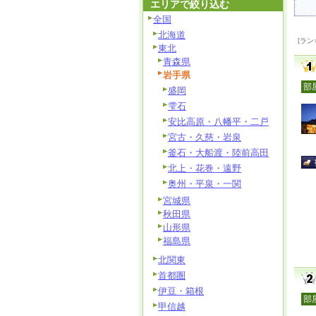
エリアで絞り込む
全国
北海道
[ラン
東北
青森県
岩手県
部
盛岡
雫石
安比高原・八幡平・二戸
宮古・久慈・岩泉
釜石・大船渡・陸前高田
北上・花巻・遠野
奥州・平泉・一関
宮城県
秋田県
山形県
福島県
北関東
首都圏
伊豆・箱根
部
甲信越