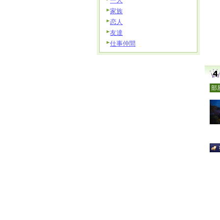
一人
家族
恋人
友達
仕事仲間
部