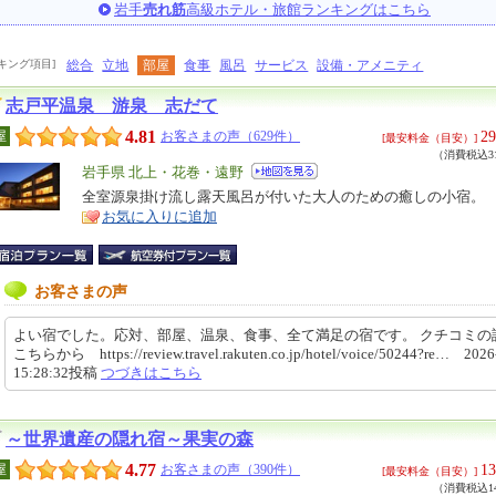
岩手
売れ筋
高級ホテル・旅館ランキングはこちら
キング項目]
総合
立地
部屋
食事
風呂
サービス
設備・アメニティ
志戸平温泉 游泉 志だて
4.81
29
屋
お客さまの声（629件）
[最安料金（目安）]
（消費税込31
エ
岩手県 北上・花巻・遠野
リ
全室源泉掛け流し露天風呂が付いた大人のための癒しの小宿。
特
お気に入りに追加
ア
徴
お客さまの声
よい宿でした。応対、部屋、温泉、食事、全て満足の宿です。 クチコミの
こちらから https://review.travel.rakuten.co.jp/hotel/voice/50244?re… 2026
15:28:32投稿
つづきはこちら
～世界遺産の隠れ宿～果実の森
4.77
13
屋
お客さまの声（390件）
[最安料金（目安）]
（消費税込14