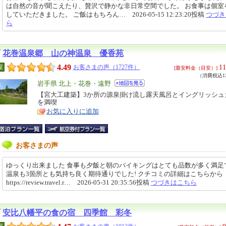
は自然の音が聞こえたり、贅沢で静かな非日常空間でした。 お食事は個室
していただきました。 ご飯はもちろん… 2026-05-15 12:23:20投稿
つづき
ら
花巻温泉郷 山の神温泉 優香苑
4.49
11
屋
お客さまの声（1727件）
[最安料金（目安）]
（消費税込13
エ
岩手県 北上・花巻・遠野
リ
【宮大工建築】3か所の源泉掛け流し露天風呂とイングリッシュ
特
を満喫
ア
徴
お気に入りに追加
お客さまの声
ゆっくり出来ました 食事も夕飯と朝のバイキングはとても品数が多く満足
温泉も3箇所とも気持ち良く期待通りでした! クチコミの詳細はこちらか
https://review.travel.r… 2026-05-31 20:35:56投稿
つづきはこちら
安比八幡平の食の宿 四季館 彩冬