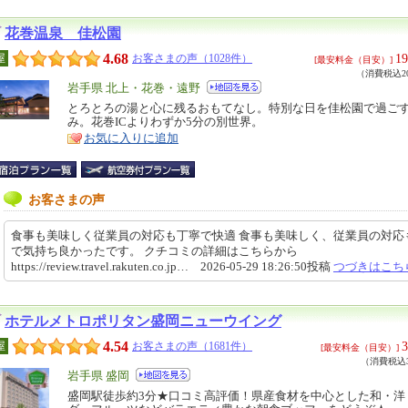
花巻温泉 佳松園
4.68
19
屋
お客さまの声（1028件）
[最安料金（目安）]
（消費税込20
エ
岩手県 北上・花巻・遠野
リ
とろとろの湯と心に残るおもてなし。特別な日を佳松園で過ご
特
み。花巻ICよりわずか5分の別世界。
ア
徴
お気に入りに追加
お客さまの声
食事も美味しく従業員の対応も丁寧で快適 食事も美味しく、従業員の対応
で気持ち良かったです。 クチコミの詳細はこちらから
https://review.travel.rakuten.co.jp… 2026-05-29 18:26:50投稿
つづきはこち
ホテルメトロポリタン盛岡ニューウイング
4.54
3
屋
お客さまの声（1681件）
[最安料金（目安）]
（消費税込3
エ
岩手県 盛岡
リ
盛岡駅徒歩約3分★口コミ高評価！県産食材を中心とした和・洋
特