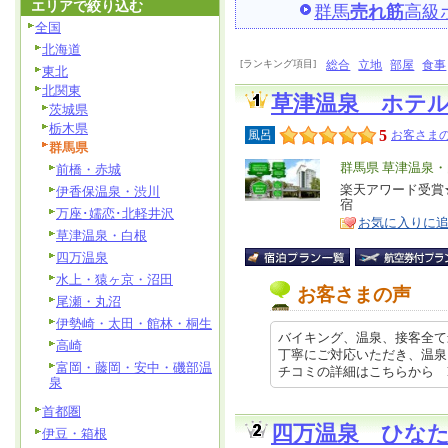
エリアで絞り込む
群馬
売れ筋
高級
全国
北海道
[ランキング項目]
総合
立地
部屋
食事
東北
北関東
草津温泉 ホテ
茨城県
栃木県
5
風呂
お客さまの
群馬県
エ
群馬県 草津温泉
前橋・赤城
リ
楽天アワード受賞
特
伊香保温泉・渋川
宿
ア
徴
万座･嬬恋･北軽井沢
お気に入りに
草津温泉・白根
四万温泉
水上・猿ヶ京・沼田
お客さまの声
尾瀬・丸沼
伊勢崎・太田・館林・桐生
バイキング、温泉、接客全て
高崎
丁寧にご対応いただき、温泉
富岡・藤岡・安中・磯部温
チコミの詳細はこちらから https:
泉
首都圏
四万温泉 ひな
伊豆・箱根