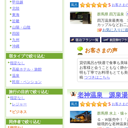
甲信越
5
風呂
お客さまの
北陸
エ
群馬県 四万温泉
東海
リ
四万温泉最奥地 
特
近畿
カップルなどお二
ア
徴
山陽・山陰
お気に入りに
四国
九州
沖縄
お客さまの声
宿タイプで絞り込む
貸切風呂が快適で食事も美味
指定なし
お客様と会うこともなく静か
高級ホテル・旅館
明も丁寧でお料理もとても美味しく
温泉
稿
つづきはこちら
民宿・ペンション
旅行の目的で絞り込む
老神温泉 源泉湯
指定なし
5
レジャー
風呂
お客さまの
ビジネス
エ
群馬県 水上・猿
リ
Ｇ・Ｗ販売中！「
特
同伴者で絞り込む
秘境的な老神温泉
ア
徴
指定なし