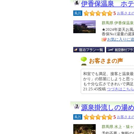
伊香保温泉 ホ
5
風呂
お客さまの
エ
群馬県 伊香保温
リ
★2024年楽天お
特
香保No1湯量の
ア
徴
お気に入りに
お客さまの声
和室でも満足、接客と温泉最
かり」の部屋にしようと思っ
も十分な広さできれいで満足でし
21:25:45投稿
つづきはこちら
源泉掛流しの湯
5
風呂
お客さまの
エ
群馬県 水上・猿
リ
予約不要・無料の
特