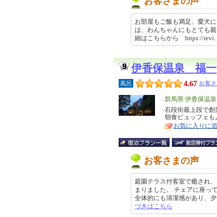
お客さまの声
お部屋もご飯も満足、愛犬に
は、わんちゃんにもとても親
細はこちらから https://revi…
伊香保温泉 福一
4.67
風呂
お客さ
エ
群馬県 伊香保温
リ
石段街最上段で創
特
朝食ビュッフェも
ア
徴
お気に入りに
お客さまの声
庭園テラス付客室で癒され、
まりました。 チェアに座っ
全体的にも清潔感があり、夕食の量
づきはこちら