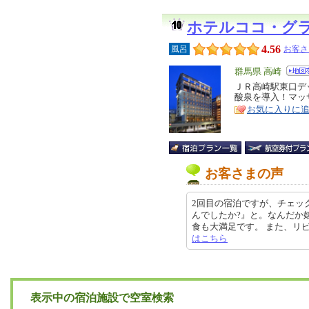
ホテルココ・グ
4.56
風呂
お客さ
エ
群馬県 高崎
リ
ＪＲ高崎駅東口デ
特
酸泉を導入！マッ
ア
徴
お気に入りに
お客さまの声
2回目の宿泊ですが、チェッ
んでしたか?』と。なんだか嬉
食も大満足です。 また、リピしたい
はこちら
表示中の宿泊施設で空室検索