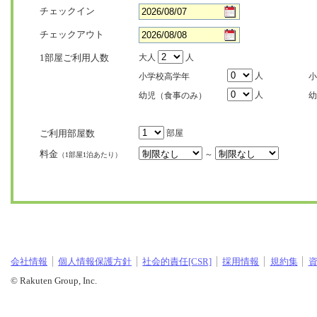
チェックイン
チェックアウト
1部屋ご利用人数
大人
人
人
小学校高学年
小
人
幼児（食事のみ）
幼
ご利用部屋数
部屋
料金
～
（1部屋1泊あたり）
会社情報
個人情報保護方針
社会的責任[CSR]
採用情報
規約集
© Rakuten Group, Inc.