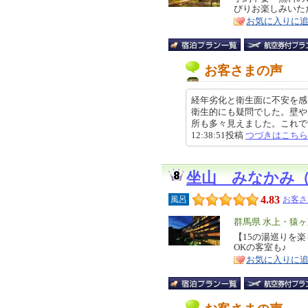
びりお楽しみいた
ア
徴
お気に入りに
お客さまの声
経年劣化と衛生面に不安を感
衛生的にも疑問でした。壁や
所も多々見えました。これで営業
12:38:51投稿
つづきはこちら
坐山 みなかみ
4.83
風呂
お客さ
エ
群馬県 水上・猿
リ
【15の湯巡りを
特
OKの客室も♪
ア
徴
お気に入りに