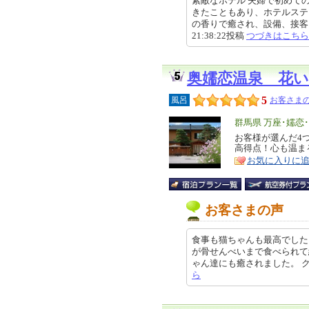
素敵なホテル 夫婦で初めて
きたこともあり、ホテルステ
の香りで癒され、設備、接客、お
21:38:22投稿
つづきはこちら
奥嬬恋温泉 花
5
風呂
お客さまの
エ
群馬県 万座･嬬恋
リ
お客様が選んだ4
特
高得点！心も温まる
ア
徴
お気に入りに
お客さまの声
食事も猫ちゃんも最高でした
が骨せんべいまで食べられて
ゃん達にも癒されました。 クチコミ
ら