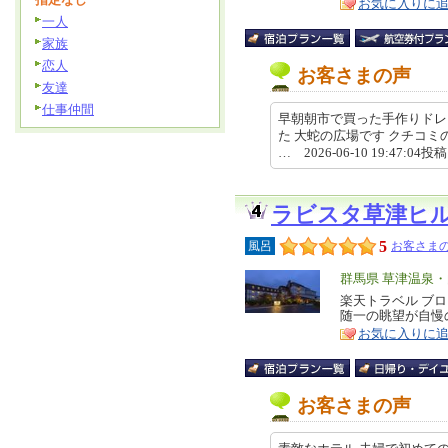
お気に入りに
一人
家族
恋人
お客さまの声
友達
仕事仲間
早朝朝市で買った手作りドレ
た 大蛇の広場です クチコミの詳細はこちら
… 2026-06-10 19:47:04投
ラビスタ草津ヒ
5
風呂
お客さまの
エ
群馬県 草津温泉
リ
楽天トラベル ブ
特
随一の眺望が自慢
ア
徴
お気に入りに
お客さまの声