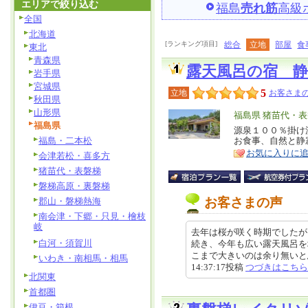
エリアで絞り込む
福島
売れ筋
高級
全国
北海道
[ランキング項目]
総合
立地
部屋
食
東北
青森県
露天風呂の宿 静
岩手県
宮城県
5
立地
お客さまの
秋田県
山形県
エ
福島県 猪苗代・
福島県
リ
源泉１００％掛け
特
福島・二本松
お食事、自然と静
ア
徴
お気に入りに
会津若松・喜多方
猪苗代・表磐梯
磐梯高原・裏磐梯
お客さまの声
郡山・磐梯熱海
南会津・下郷・只見・檜枝
岐
去年は桜が咲く時期でしたが
白河・須賀川
続き、今年も広い露天風呂を
こまで大きいのは余り無いと思
いわき・南相馬・相馬
14:37:17投稿
つづきはこちら
北関東
首都圏
伊豆・箱根