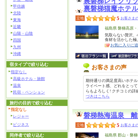
裏磐梯レイクリ
甲信越
裏磐梯猫魔ホテ
北陸
5
立地
お客さまの
東海
近畿
エ
福島県 磐梯高原
山陽・山陰
リ
気取らない贅沢、
特
食材を活かした極
四国
ア
徴
お気に入りに
九州
沖縄
宿タイプで絞り込む
お客さまの声
指定なし
高級ホテル・旅館
期待通りの満足度高いホテル
温泉
ライベート感、どれをとって
らもよろしく! クチコミの詳細はこ
民宿・ペンション
づきはこちら
旅行の目的で絞り込む
指定なし
磐梯熱海温泉 
レジャー
ビジネス
5
立地
お客さまの
同伴者で絞り込む
エ
福島県 郡山・磐