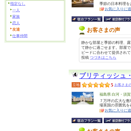
リ
指定なし
季節の日本料理を
特
お気に入りに
ア
一人
徴
家族
恋人
お客さまの声
友達
仕事仲間
静かな部屋と季節の料理、露
て静かに過ごせます。部屋で
ピードに合わせて提供されて季節の
投稿
つづきはこちら
ブリティッシュ
5
立地
お客さまの
エ
福島県 白河・須賀
リ
７万坪の広大な敷
特
場英国の雰囲気を
ア
徴
お気に入りに