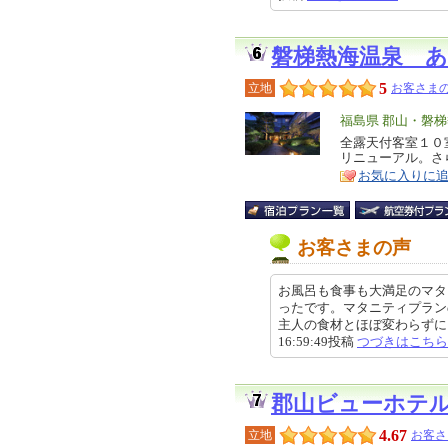
磐梯熱海温泉 
5
立地
お客さまの
エ
福島県 郡山・磐
リ
全露天付客室１０
特
リニューアル。さ
ア
徴
お気に入りに
お客さまの声
お風呂も食事も大満足のマタ
ったです。マタニティプラン
主人の食材とほぼ変わらずに、茹
16:59:49投稿
つづきはこちら
郡山ビューホテ
4.67
立地
お客さ