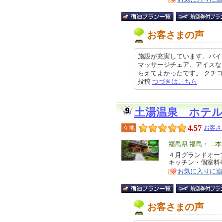
お客さまの声
施設が充実しています。バイ
マッサージチェア、アイスな
らえてよかったです。 クチコミの詳
投稿
つづきはこちら
土湯温泉 ホテ
4.57
立地
お客さ
エ
福島県 福島・二本
リ
４月グランドオー
特
キッチン・個室料
ア
徴
お気に入りに
お客さまの声