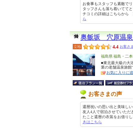
お食事もスタッフも素敵でリ
タッフさんも落ち着いててと
チコミの詳細はこちらから https:/
ら
奥飯坂 穴原温
4.4
立地
お客さま
エ
福島県 福島・二本
リ
■東北最大級の大浴
特
業の老舗温泉旅館
ア
徴
お気に入りに
お客さまの声
還暦祝いの思い出と美味しい
友人4人で宿泊させていただ
たこと還暦の衣装をお借りしての写
きはこちら