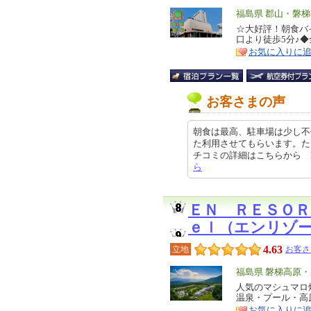
エ
福島県 郡山・磐
リ
☆大好評！朝食バ
特
口より徒歩5分♪
ア
徴
お気に入りに
お客さまの声
朝食は最高、駐車場は少し不
た利用させてもらいます。た
チコミの詳細はこちらから https:/
ら
ＥＮ ＲＥＳＯＲ
ｅｌ（エンリゾ
4.63
立地
お客さ
エ
福島県 磐梯高原
リ
人気のマシュマロ
特
温泉・プール・高原さん
ア
徴
お気に入りに