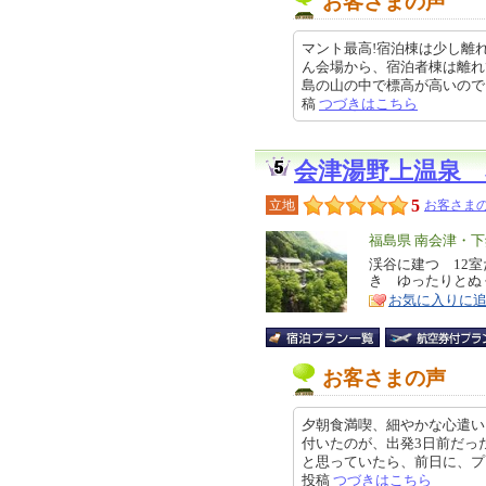
お客さまの声
マント最高!宿泊棟は少し離
ん会場から、宿泊者棟は離れ
島の山の中で標高が高いので、肌寒
稿
つづきはこちら
会津湯野上温泉
5
立地
お客さまの
エ
福島県 南会津・
リ
渓谷に建つ 12
特
き ゆったりとぬ
ア
徴
お気に入りに
お客さまの声
夕朝食満喫、細やかな心遣い
付いたのが、出発3日前だっ
と思っていたら、前日に、プランの
投稿
つづきはこちら