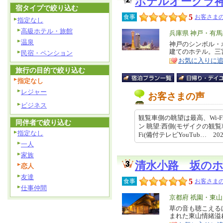
ホテルオークラ
宿タイプで絞り込む
5
食事
お客さまの
指定なし
高級ホテル・旅館
エ
兵庫県 神戸・有
温泉
リ
神戸のシンボル・
特
建てのホテル。三
民宿・ペンション
ア
徴
お気に入りに
旅行の目的で絞り込む
指定なし
レジャー
お客さまの声
ビジネス
観覧車側の眺望は最高、Wi-
同伴者で絞り込む
ン 眺望:西側(モザイクの観覧
指定なし
Fi(備付テレビYouTub… 2026-
一人
家族
清水小路 坂の
恋人
友達
5
食事
お客さまの
仕事仲間
エ
京都府 祇園・東
リ
草の音も聴こえる
特
まれた東山情緒溢
ア
徴