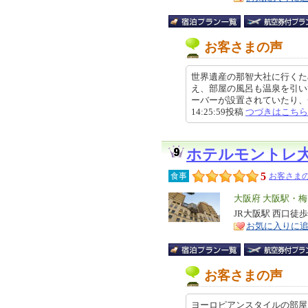
お客さまの声
世界遺産の那智大社に行くた
え、部屋の風呂も温泉を引い
ーバーが設置されていたり、一階
14:25:59投稿
つづきはこちら
ホテルモントレ
5
食事
お客さまの
エ
大阪府 大阪駅・
リ
JR大阪駅 西口徒
特
お気に入りに
ア
徴
お客さまの声
ヨーロピアンスタイルの部屋