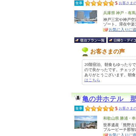
5
食事
お客さまの
エ
兵庫県 神戸・有
リ
神戸三宮や神戸空
特
ゾート。滞在中楽
ア
徴
お気に入りに
お客さまの声
20階宿泊、朝食もゆったりで
ので良かったです。チェック
ありがとうございます。朝食は30F
はこちら
亀の井ホテル 
5
食事
お客さまの
エ
和歌山県 勝浦・
リ
世界遺産「熊野古道
特
ブルービーチ那智
ア
徴
お気に入りに