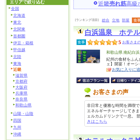
エリアで絞り込む
近畿
売れ筋
高級
全国
北海道
[ランキング項目]
総合
立地
部屋
食
東北
北関東
白浜温泉 ホテ
首都圏
5
食事
お客さまの
伊豆・箱根
甲信越
エ
和歌山県 南紀白
北陸
リ
紀州の食材をふん
特
東海
ェ】開宴！オーシ
ア
徴
近畿
お気に入りに
滋賀県
京都府
大阪府
お客さまの声
兵庫県
奈良県
和歌山県
非日常と優雅な時間を満喫で
エネルギーチャージしてきま
山陽・山陰
ェルカムドリンクで一息。 部屋に入
四国
きはこちら
九州
沖縄