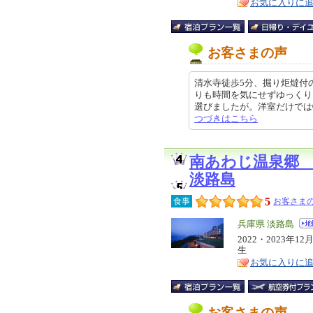
お気に入りに
お客さまの声
清水寺徒歩5分、掘り炬燵付
りも時間を気にせずゆっくり
選びましたが。洋室だけでは物足り
つづきはこちら
南あわじ温泉郷
淡路島
5
食事
お客さまの
エ
兵庫県 淡路島
リ
2022・2023
特
生
ア
徴
お気に入りに
お客さまの声