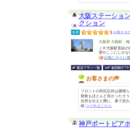
大阪ステーショ
クション
5
食事
お客さまの
エ
大阪府 大阪駅・
リ
ＪＲ大阪駅直結の
特
望やここにしかな
ア
徴
お気に入りに
お客さまの声
フロントの対応以外は素晴ら
朝食もほとんど良かったそう
住所を伝えた際に、鼻で笑われたそ
稿
つづきはこちら
神戸ポートピア