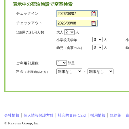
表示中の宿泊施設で空室検索
チェックイン
チェックアウト
1部屋ご利用人数
大人
人
人
小学校高学年
小
人
幼児（食事のみ）
幼
ご利用部屋数
部屋
料金
～
（1部屋1泊あたり）
会社情報
個人情報保護方針
社会的責任[CSR]
採用情報
規約集
© Rakuten Group, Inc.