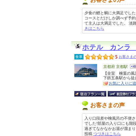
夕食の鱧と鯛に大満足でした 
コースとだけしか調べず予約
て主人は大満足でした。 淡路島は鱧
きはこちら
ホテル カンラ
5
食事
お客さまの
エ
京都府 京都駅
リ
【全室 檜葉の風
特
下鉄五条駅から徒
ア
徴
お気に入りに
お客さまの声
入り口段差や檜風呂の不便さ
でした!部屋の入り口にも階
過ぎてなかなかお湯が溜まりません
投稿
つづきはこちら