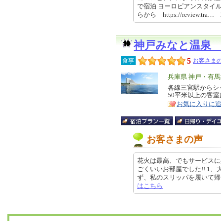
で宿泊 ヨーロピアンスタイ
らから https://review.tra… 
神戸みなと温泉
5
食事
お客さまの
エ
兵庫県 神戸・有
リ
各線三宮駅からシ
特
50平米以上の客
ア
徴
お気に入りに
お客さまの声
花火は最高、でもサービスに
ごくいいお部屋でした!! 1
ず、私のスリッパを履いて帰られて
はこちら