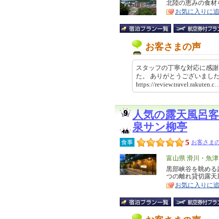
リ
北陸の恵みの食材
特
お気に入りに
ア
徴
お客さまの声
スタッフの丁寧な対応に感謝
た。 ありがとうございまし
https://review.travel.rakut
人気の露天風呂
泉サン柳亭
5
食事
お客さまの
エ
富山県 滑川・魚
リ
黒部峡谷を眺める
特
つの離れ貸切露天
ア
徴
お気に入りに