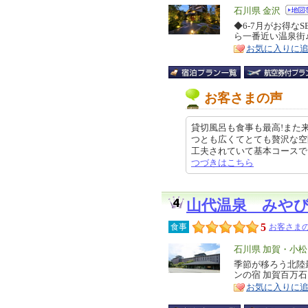
エ
石川県 金沢
リ
◆6-7月がお得な
特
ら一番近い温泉街
ア
徴
お気に入りに
お客さまの声
貸切風呂も食事も最高!また
つとも広くてとても贅沢な空
工夫されていて基本コースでしたが
つづきはこちら
山代温泉 みや
5
食事
お客さまの
エ
石川県 加賀・小
リ
季節が移ろう北陸
特
ンの宿 加賀百万石
ア
徴
お気に入りに