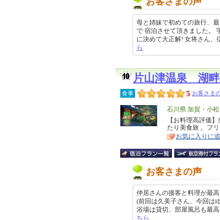
お客さまの声
母と姉妹で初めての旅行、最高
で 宿泊させて頂きました。
に決めて大正解! 女将さん、従事者
ら
片山津温泉 湖畔
5
食事
お客さまの
エ
石川県 加賀・小
リ
【お料理高評価】
特
たり美食旅 。フ
ア
徴
お気に入りに
お客さまの声
仲居さんの接客と料理が最高
(前回は久美子さん、今回はゆ
浴場は貸切、部屋風呂も最高でした。
ちら