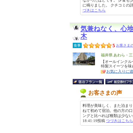
なかったほどです。 夕食も
に鳴りました。 クチコミの詳細はこ
づきはこちら
気兼ねなく、心
木
5
食事
お客さまの
エ
福井県 あわら・三
リ
【オールインクル
特
特製スイーツを味
ア
徴
お気に入りに
お客さまの声
料理が美味しく、また泊まり
ねて初めて宿泊。他の方の口
ングと比べれば種類は少ないかも
18:41:19投稿
つづきはこちら