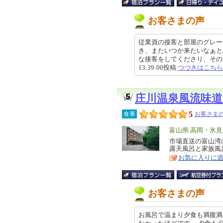
お客さまの声
従業員の接客と部屋のグレー
き、またいつか来たいなぁと
な接客をしてくださり、その上に
13:39:00投稿
つづきはこちら
庄川温泉風流味
5
食事
お客さまの
エ
富山県 高岡・氷
リ
市場直送の富山湾
特
露天風呂と家族風
ア
徴
お気に入りに
お客さまの声
お風呂で温まり夕食も満腹満