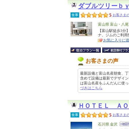
ダブルツリーｂ
5
食事
お客さまの
エ
富山県 富山・八
リ
【富山駅徒歩3分
特
ナ、ジムのご利用
ア
徴
お気に入りに
お客さまの声
最新設備と富山名産朝食、丁
含めて設備は最新でデザイン
は富山名産をふんだんに使ったバイ
づきはこちら
ＨＯＴＥＬ ＡＯ
5
食事
お客さまの
エ
石川県 金沢