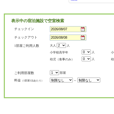
表示中の宿泊施設で空室検索
チェックイン
チェックアウト
1部屋ご利用人数
大人
人
人
小学校高学年
小
人
幼児（食事のみ）
幼
ご利用部屋数
部屋
料金
～
（1部屋1泊あたり）