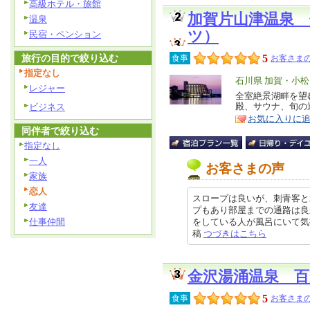
高級ホテル・旅館
加賀片山津温泉
温泉
ツ）
民宿・ペンション
旅行の目的で絞り込む
5
食事
お客さまの
指定なし
エ
石川県 加賀・小
レジャー
リ
全室絶景湖畔を望
特
殿、サウナ、旬の逸
ビジネス
ア
徴
お気に入りに
同伴者で絞り込む
指定なし
一人
お客さまの声
家族
恋人
スロープは良いが、刺青客と
友達
プもあり部屋までの通路は良
仕事仲間
をしている人が風呂にいて気持ち悪
稿
つづきはこちら
金沢湯涌温泉 百
5
食事
お客さまの