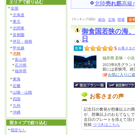
エリアで絞り込む
北陸
売れ筋
高級
全国
北海道
[ランキング項目]
総合
立地
部屋
食
東北
北関東
御食国若狭の海
首都圏
日
伊豆・箱根
甲信越
5
食事
お客さまの
北陸
エ
福井県 若狭・小
富山県
リ
2023年8月グ
特
石川県
前には若狭湾。絶
ア
福井県
徴
お気に入りに
東海
近畿
山陽・山陰
お客さまの声
四国
九州
記念日の奮発が想像以上の満
沖縄
が、想像以上のおもてなしで
念日のプレートを添えて頂けました
宿タイプで絞り込む
投稿
つづきはこちら
指定なし