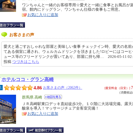
リ
ワンちゃんと一緒のお客様専用☆愛犬と一緒に食事とお風呂が
特
宿。館内にドッグラン、ワンちゃん仕様の食事もご用意。
ア
徴
お気に入りに追加
お客さまの声
愛犬と過ごすおしゃれな部屋と美味しい食事 チェックイン時、愛犬の名前
てある個室に通され、ウェルカムドリンクを頂きました!ロビーにはコーヒ
ュース等のフリードリンクが置いてあり、部屋に持ち帰… 2026-05-11 02:2
投稿
つづきはこちら
ホテルココ・グラン高崎
4.86
7
呂
お客さまの声（2062件）
[最安料金（目安）]
（消費税込8
エ
群馬県 高崎
リ
ＪＲ高崎駅東口デッキ直結徒歩3分。１０階に大浴場完備。露天
特
酸泉を導入！マッサージチェア全客室完備！
ア
徴
お気に入りに追加