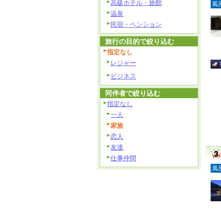
高級ホテル・旅館
風
温泉
民宿・ペンション
旅行の目的で絞り込む
指定なし
レジャー
ビジネス
同伴者で絞り込む
指定なし
一人
家族
恋人
友達
仕事仲間
風