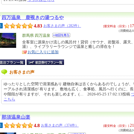
四万温泉 鹿覗きの湯つるや
4.83
17
呂
お客さまの声（282件）
[最安料金（目安）]
（消費税込18
エ
群馬県 四万温泉
リ
全客室に源泉かけ流しの風呂付！貸切（サウナ、岩盤浴、露天
特
湯）、ライブラリーラウンジで温泉と癒しの滞在を！
ア
徴
お気に入りに追加
お客さまの声
ゆったりとした空間で清潔感あり 建物自体は古くからあるのでしょうが、
ーアルされ清潔感が 有ります。 敷地も広く、食事処、風呂へ行くのに、
や階段が有りますが、 それも楽しめます。(… 2026-05-25 17:02:13投稿
こちら
那須温泉山楽
4.8
21
呂
お客さまの声（374件）
[最安料金（目安）]
（消費税込24