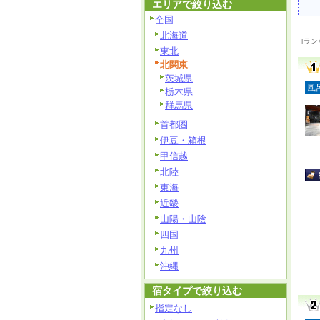
エリアで絞り込む
全国
北海道
[ラン
東北
北関東
茨城県
風
栃木県
群馬県
首都圏
伊豆・箱根
甲信越
北陸
東海
近畿
山陽・山陰
四国
九州
沖縄
宿タイプで絞り込む
指定なし