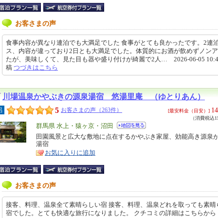
お客さまの声
食事内容が異なり連泊でも大満足でした 食事がとても良かったです。2連
ス、内容が違っており2日とも大満足でした。体質的にお酒が飲めずノン
たが、美味しくて、見た目も器や盛り付けが綺麗で2人… 2026-06-05 10:48
稿
つづきはこちら
川場温泉かやぶきの源泉湯宿 悠湯里庵 （ゆとりあん）
5
14
呂
お客さまの声（263件）
[最安料金（目安）]
（消費税込15
エ
群馬県 水上・猿ヶ京・沼田
リ
田園風景と広大な敷地に点在するかやぶき家屋、効能高き源泉
特
湯宿
ア
徴
お気に入りに追加
お客さまの声
接客、料理、温泉全て素晴らしい宿 接客、料理、温泉どれを取っても素晴
宿でした。とても快適な旅行になりました。 クチコミの詳細はこちらか