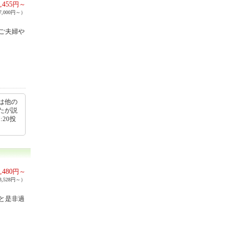
,455
円～
,000円～）
ご夫婦や
は他の
たが説
:20投
,480
円～
,528円～）
と是非過