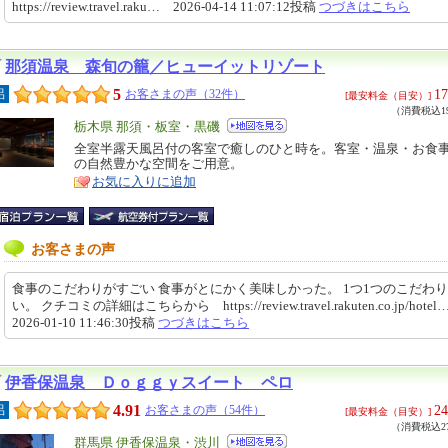
https://review.travel.raku… 2026-04-14 11:07:12投稿
つづきはこちら
那須温泉 森旬の籠／ヒューイットリゾート
5
17
呂
お客さまの声（32件）
[最安料金（目安）]
（消費税込19
エ
栃木県 那須・板室・黒磯
リ
全室半露天風呂付の客室で癒しのひと時を。客室・温泉・お食
特
の自然豊かな空間をご用意。
ア
徴
お気に入りに追加
お客さまの声
食事のこだわりがすごい 食事がとにかく美味しかった。 1つ1つのこだわ
い。 クチコミの詳細はこちらから https://review.travel.rakuten.co.jp/hote
2026-01-10 11:46:30投稿
つづきはこちら
伊香保温泉 Ｄｏｇｇｙスイート ペロ
4.91
24
呂
お客さまの声（54件）
[最安料金（目安）]
（消費税込27
エ
群馬県 伊香保温泉・渋川