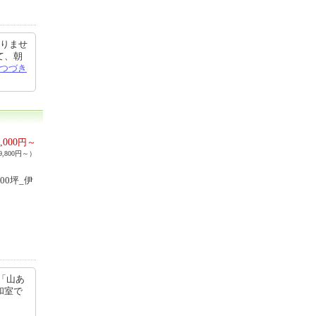
ありませ
て、朝
つづき
,000
円～
,800円～）
00坪_伊
「山あ
和室で