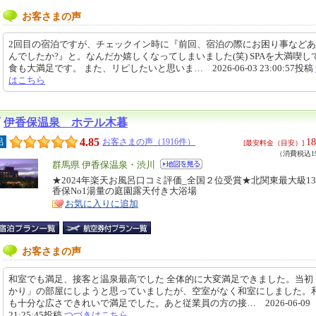
お客さまの声
2回目の宿泊ですが、チェックイン時に『前回、宿泊の際にお困り事など
んでしたか?』と。なんだか嬉しくなってしまいました(笑) SPAを大満喫し
食も大満足です。 また、リピしたいと思いま… 2026-06-03 23:00:57投稿
はこちら
伊香保温泉 ホテル木暮
4.85
18
呂
お客さまの声（1916件）
[最安料金（目安）]
（消費税込19
エ
群馬県 伊香保温泉・渋川
リ
★2024年楽天お風呂口コミ評価_全国２位受賞★北関東最大級13
特
香保No1湯量の庭園露天付き大浴場
ア
徴
お気に入りに追加
お客さまの声
和室でも満足、接客と温泉最高でした 全体的に大変満足できました。当初
かり」の部屋にしようと思っていましたが、空室がなく和室にしました。
も十分な広さできれいで満足でした。あと従業員の方の接… 2026-06-09
21:25:45投稿
つづきはこちら