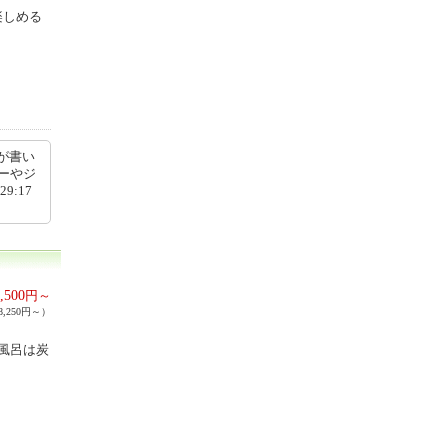
楽しめる
が書い
ーやジ
9:17
,500
円～
,250円～）
風呂は炭