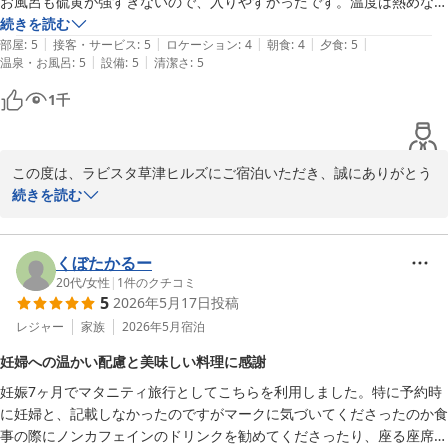
お風呂も硫黄が強すぎないので、入りやすかったです。温度は熱めなの
で、部屋のお風呂は自分で温度調整できたのでずっと入ってられまし
続きを読む
|
|
|
|
|
た。貸切風呂も4種類あり、どこも景色がよくとても満足です。

部屋
:
5
接客・サービス
:
5
ロケーション
:
4
朝食
:
4
夕食
:
5
|
|
温泉・お風呂
:
5
設備
:
5
清潔さ
:
5
夜ご飯もコース料理で、一つ一つ丁寧に説明もしてくれ、ドリンクもサ
ービスで一杯ついていたので、とても満足。

1
千
朝ごはんもバイキングで、出来立てのオムレツを食べられたりとよかっ
た。

ホテルの中も綺麗で、サービスもたくさんあり、とても満足です。

この度は、ラビスタ草津ヒルズにご宿泊いただき、誠にありがとう
私も友人もまた来たいです。
ございます。

続きを読む
ご到着の瞬間から気分が高まったとのお言葉を頂戴し、私どもも大
変嬉しく存じます。

また、お部屋の半露天風呂や4種類の貸切風呂、眺望につきまして
くぼたかるー
もご満足いただけたようで安心いたしました。

20代
/
女性
|
1
件のクチコミ
5
2026年5月17日
投稿
草津の温泉を心ゆくまでお楽しみいただけたご様子を、大変嬉しく
拝読いたしました。

レジャー
家族
2026年5月
宿泊
ご夕食のコース料理やご朝食のオムレツにつきましても、お褒めの
妊婦への温かい配慮と美味しい料理に感謝
お言葉をいただきありがとうございます。

妊娠7ヶ月でマタニティ旅行としてこちらを利用しました。特に予約時
スタッフのご案内につきましても温かいお言葉を頂戴し、大変励み
に妊婦と、記載しなかったのですがマークに気づいてくださったのか食
になります。

事の際にノンカフェインのドリンクを勧めてくださったり、座る座席に
これからも館内でのご滞在をよりお楽しみいただけるホテルを目指