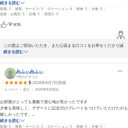
クッション靴・膝掛けの用意を毎回してくださり温かいご配慮にとても
続きを読む
し、サービス向上に努めてまいります。

|
|
|
|
|
感謝しています。

部屋
:
5
接客・サービス
:
5
ロケーション
:
4
朝食
:
5
夕食
:
5
また季節を変えてお越しいただき、当館でごゆっくりお寛ぎくださ
|
|
温泉・お風呂
:
5
設備
:
5
清潔さ
:
5
ホテルの料理も全て美味しく、旦那もラウンジサービスのビールやおつ
いませ。

まみ等沢山満喫してました！

スタッフ一同、またのご来館を心よりお待ち申し上げております。

870
また、貸切風呂や客室露天風呂も朝も入って

大満足です。ホテルのホスピタリティは素敵だなと思いました。ぜひ、
ラビスタ草津ヒルズ　フロント　堂坂
友人や家族にも勧めたいです！また赤ちゃんが生まれたら泊まりに行き
ラビスタ草津ヒルズ（共立リゾート）
この度はご宿泊いただき、また心温まる口コミをお寄せくださり誠
たいです！2人での最後の旅行でこちらに足を運べて良かったです。ホ
2026-05-24
にありがとうございます。

続きを読む
テルの従業員の皆様に感謝しています。
大切なマタニティ旅行に当館をお選びいただけたこと、大変光栄に
思っております。ご滞在中、快適にお過ごしいただけたご様子を拝
みふぃみふぃ
見し、スタッフ一同とても嬉しく感じております。

1
件のクチコミ
5
2026年8月7日
投稿
お食事やラウンジサービス、貸切風呂や客室露天風呂までご満喫い
ただけたとのこと、何よりでございます。また、ささやかではござ
レジャー
恋人
2026年8月
宿泊
いますが、お身体を気遣ったご対応がお役に立てたようで安心いた
お部屋がとっても素敵で居心地が良かったです♪

しました。

夕食も美味しく、デザートに記念日のプレートをつけていただけたのも
お二人にとって大切なご旅行の思い出作りのお手伝いができました
嬉しかったです。

こと、心より感謝申し上げます。

丁寧なサービスでとても満足できました^ ^
続きを読む
またお会いできます日をスタッフ一同楽しみにお待ちしておりま
|
|
|
|
|
部屋
:
5
接客・サービス
:
5
ロケーション
:
5
朝食
:
5
夕食
:
5
す。
