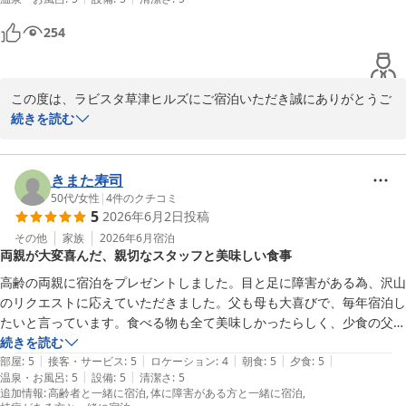
とって何よりの喜びでございます。

254
これからも皆様に快適で心に残るご滞在を提供できますよう努めて
まいります。

またお会いできます日を、スタッフ一同心よりお待ちいたしており
ます。

この度は、ラビスタ草津ヒルズにご宿泊いただき誠にありがとうご
ざいます。

続きを読む
ラビスタ草津ヒルズ　フロント　堂坂
また、初めての草津温泉のご旅行に当館をお選びいただきましたこ
と、心より御礼申し上げます。

ラビスタ草津ヒルズ（共立リゾート）
あいにくのお天気の中ではございましたが、館内での滞在を満喫し
きまた寿司
2026-06-16
ていただけたとのこと、大変嬉しく拝読いたしました。

50代
/
女性
|
4
件のクチコミ
5
2026年6月2日
投稿
アロマの香りをはじめ、設備や接客、お料理に至るまでご満足いた
だけたとのお言葉は、私どもにとって何よりの励みでございます。

その他
家族
2026年6月
宿泊
両親が大変喜んだ、親切なスタッフと美味しい食事
また、時間ごとにお楽しみいただけるラウンジサービスも存分にお
楽しみいただけたようで、嬉しい限りでございます。

高齢の両親に宿泊をプレゼントしました。目と足に障害がある為、沢山
ご滞在中のひとときが、心地よい思い出となっておりましたら幸い
のリクエストに応えていただきました。父も母も大喜びで、毎年宿泊し
でございます。

たいと言っています。食べる物も全て美味しかったらしく、少食の父も
さらに、大切なお誕生日という特別な日に、ささやかではございま
残さず全部いただきました。こんなに素敵な所に泊まれて、スタッフの
続きを読む
すがお手伝いができましたこと、大変光栄に存じます。

|
|
|
|
|
方々も親切で、幸せな2日間が過ごせたと言ってます。ありがとうござ
部屋
:
5
接客・サービス
:
5
ロケーション
:
4
朝食
:
5
夕食
:
5
また機会がございましたら、当館にお立ち寄りいただき、ゆったり
|
|
温泉・お風呂
:
5
設備
:
5
清潔さ
:
5
いました。来年も宿泊出来るように健康でいなくちゃと張合いになって
追加情報
:
高齢者と一緒に宿泊
体に障害がある方と一緒に宿泊
としたお時間をお過ごしいただけましたら幸いでございます。

いるようです。