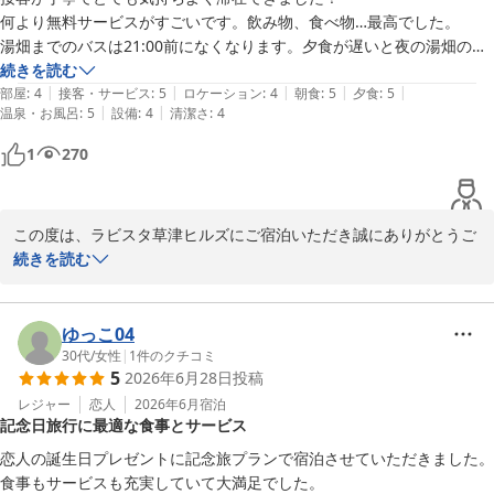
への個別指導を行うとともに、お寄せいただいた貴重なご意見を全
何より無料サービスがすごいです。飲み物、食べ物…最高でした。

館で共有し、サービス改善に努めてまいります。

湯畑までのバスは21:00前になくなります。夕食が遅いと夜の湯畑のバ
次回お越しいただいた際には変わった姿でお出迎えできるよう

スには間に合わないので徒歩で行きました。坂道ではありますが、10
続きを読む
またのご来館を、スタッフ一同心よりお待ち申し上げております。

|
|
|
|
|
分程度で着くのでよい運動になります！

部屋
:
4
接客・サービス
:
5
ロケーション
:
4
朝食
:
5
夕食
:
5
|
|
温泉・お風呂
:
5
設備
:
4
清潔さ
:
4
貸切風呂が予約なしなのもとてもいいです！空いている所にすぐ入れる
ラビスタ草津ヒルズ　副支配人　河西
手軽さはは何度もリピートしたくなる理由だと思いました。

1
270
部屋にテラスもついています。テラスの隅の方も掃除して頂けるともっ
ラビスタ草津ヒルズ（共立リゾート）
と嬉しいです！

2026-07-08
トータルではとてもよく、リピートは必ずしたくなるホテルでした！
この度は、ラビスタ草津ヒルズにご宿泊いただき誠にありがとうご
ざいます。

続きを読む
お客様に快適にご滞在いただけました事、大変うれしく存じます。

貸切風呂につきましても、予約不要の気軽さをお気に召していただ
けたとのこと、大変光栄です。

ゆっこ04
一方で、お部屋のテラスの清掃につきましては、ご期待に添えず申
30代
/
女性
|
1
件のクチコミ
5
2026年6月28日
投稿
し訳ございませんでした。

いただいたご意見を真摯に受け止め、より快適にお過ごしいただけ
レジャー
恋人
2026年6月
宿泊
記念日旅行に最適な食事とサービス
るよう清掃・点検の強化に努めてまいります。

また草津にお越しの際は、ぜひ当館にお立ち寄り頂きゆったりとお
恋人の誕生日プレゼントに記念旅プランで宿泊させていただきました。

くつろぎいただきますと幸いでございます。

食事もサービスも充実していて大満足でした。
