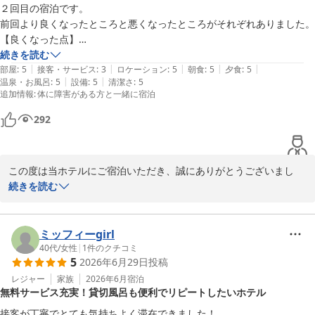
一方で、大浴場脱衣所のロッカーの鍵や客室の鍵につきましては、
２回目の宿泊です。

ご不便とご不安な思いをお掛けし、誠に申し訳ございませんでし
前回より良くなったところと悪くなったところがそれぞれありました。

た。

【良くなった点】

早急に設備の点検を行い、不具合の確認と改善に努めてまいりま
事前に伝えていた要望をしっかり把握していただいてチェックインが大
続きを読む
す。

|
|
|
|
|
変スムーズでお客様対応も素晴らしかったです。

部屋
:
5
接客・サービス
:
3
ロケーション
:
5
朝食
:
5
夕食
:
5
貴重なご意見をお寄せいただき、誠にありがとうございました。

|
|
温泉・お風呂
:
5
設備
:
5
清潔さ
:
5
また、身体が不自由な方への配慮もできるようになっていてホスピタリ
追加情報
:
体に障害がある方と一緒に宿泊
より快適にお過ごしいただけるホテルを目指し、改善を重ねてまい
ティ精神が向上されていて素晴らしかったです。

りますので、また機会がございましたらお越しいただけますと幸い
【悪くなっていたところ】

292
でございます。

夕食時ソフトドリンク飲み放題プランで申込ましたが、レストラン担当
お客様のまたのご来館を、心よりお待ち申し上げております。

スタッフがプラン内容を把握してなく私から言うまで提供されない。

担当制で対応しているのに対応するお客様のプラン内容を把握していな
この度は当ホテルにご宿泊いただき、誠にありがとうございまし
ラビスタ草津ヒルズ　フロント　堂坂
いのは問題ある。

た。

続きを読む
飲み放題プランなのにラストオーダーも早く感じが悪い。

ラビスタ草津ヒルズ（共立リゾート）
しかしながら、スタッフの教育不足により、ご滞在中に多大なるご
無料の軽食を提供する６階のラウンジも雑な対応。

2026-07-19
不快の念をお掛けしましたことを深くお詫び申し上げます。

夜鳴きそばのラーメンは、汁がこぼれていてベタベタ。

ミッフィーgirl
ソーセージやアイスも事務的に渡され歓迎されてない感がある。

ご指摘いただきました夕食時のソフトドリンク飲み放題の案内漏れ
40代
/
女性
|
1
件のクチコミ
5
2026年6月29日
投稿
など

その他は、共立リゾートらしい素晴らしい内容でした。

スタッフへ今一度指導を徹底いたしました。

レジャー
家族
2026年6月
宿泊
無料サービス充実！貸切風呂も便利でリピートしたいホテル
また機会があれば宿泊します。
また、ラウンジや夜鳴きそばの対応におきましても、該当スタッフ
接客が丁寧でとても気持ちよく滞在できました！
