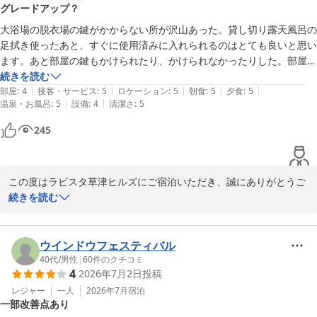
ラビスタ草津ヒルズ（共立リゾート）
グレードアップ？
今後共、お客様一人ひとりに寄り添ったおもてなしを大切にし、安
2026-08-03
心して快適にお過ごしいただけるホテルを目指して努めてまいりま
大浴場の脱衣場の鍵がかからない所が沢山あった。貸し切り露天風呂の
す。

足拭き使ったあと、すぐに使用済みに入れられるのはとても良いと思い
また草津へお越しの際は、ぜひ当館へお立ち寄りくださいませ。

ます。あと部屋の鍵もかけられたり、かけられなかったりした。部屋は
再びお客様をお迎えできます日を、スタッフ一同心よりお待ち申し
特別感はなかった。
続きを読む
上げております。

|
|
|
|
|
部屋
:
4
接客・サービス
:
5
ロケーション
:
5
朝食
:
5
夕食
:
5
|
|
温泉・お風呂
:
5
設備
:
4
清潔さ
:
5
245
ラビスタ草津ヒルズ（共立リゾート）
2026-07-29
この度はラビスタ草津ヒルズにご宿泊いただき、誠にありがとうご
ざいます。

続きを読む
また、ご多用の中、ご感想をお寄せいただきましたこと、心より御
礼申し上げます。

貸切露天風呂の足拭きマットの運用につきまして、お褒めのお言葉
ウインドウフェスティバル
を頂戴し、大変嬉しく存じます。

40代
/
男性
|
60
件のクチコミ
4
2026年7月2日
投稿
お客様に気持ちよくご利用いただけるよう取り組んでおりますの
で、そのように感じていただけたことはスタッフ一同の励みとなり
レジャー
一人
2026年7月
宿泊
一部改善点あり
ます。
