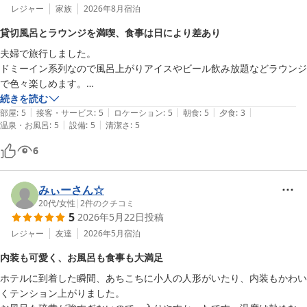
レジャー
家族
2026年8月
宿泊
貸切風呂とラウンジを満喫、食事は日により差あり
夫婦で旅行しました。

ドミーイン系列なので風呂上がりアイスやビール飲み放題などラウンジ
で色々楽しめます。

部屋も清潔、貸切風呂は使いたい放題で予約なしで利用出来るので空い
続きを読む
|
|
|
|
|
ているのを確認して入れるのがよかったです。

部屋
:
5
接客・サービス
:
5
ロケーション
:
5
朝食
:
5
夕食
:
3
|
|
温泉・お風呂
:
5
設備
:
5
清潔さ
:
5
ディナーはコース料理。

6
朝食はバイキングです。

コース料理は日により味の違いがあるので注意

連泊でしたが、初日は好みに合わず…

みぃーさん☆
２日目は最高でした。

20代
/
女性
|
2
件のクチコミ
5
2026年5月22日
投稿
食事の件で口コミが分かれてるのは上記の理由だと思います。

レジャー
友達
2026年5月
宿泊
内装も可愛く、お風呂も食事も大満足
ホテルに到着した瞬間、あちこちに小人の人形がいたり、内装もかわい
くテンション上がりました。
