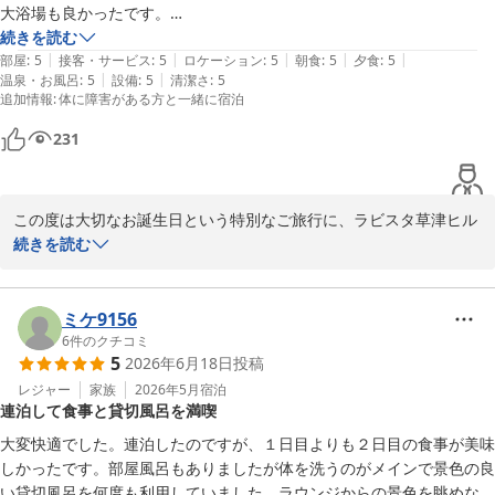
お客様に再びお迎え出来ます日を、スタッフ一同心よりお待ちいた
大浴場も良かったです。

しております。

恋人にも喜んでもらえ素敵な1日が過ごせるのでおすすめです。

続きを読む
|
|
|
|
|
また記念日には利用させていただきたいと思います。

部屋
:
5
接客・サービス
:
5
ロケーション
:
5
朝食
:
5
夕食
:
5
ラビスタ草津ヒルズ　フロント　堂坂
|
|
温泉・お風呂
:
5
設備
:
5
清潔さ
:
5
ありがとうございました。
追加情報
:
体に障害がある方と一緒に宿泊
ラビスタ草津ヒルズ（共立リゾート）
231
2026-07-18
この度は大切なお誕生日という特別なご旅行に、ラビスタ草津ヒル
ズをお選びいただき、誠にありがとうございます。

続きを読む
お食事やサービス、大浴場にご満足いただけたとのこと、そして何
より、お連れ様にもお喜びいただき、素敵な一日をお過ごしいただ
けたと伺い、スタッフ一同大変嬉しく拝読いたしました。

ミケ9156
お客様の大切な記念日のお手伝いができましたことを光栄に思って
6
件のクチコミ
5
2026年6月18日
投稿
おります。

次回お越しいただく際にも、今回以上に思い出に残るひとときをお
レジャー
家族
2026年5月
宿泊
連泊して食事と貸切風呂を満喫
過ごしいただけますよう、スタッフ一同精進して参ります。

この度は温かいご投稿をお寄せいただき、誠にありがとうございま
大変快適でした。連泊したのですが、１日目よりも２日目の食事が美味
した。

しかったです。部屋風呂もありましたが体を洗うのがメインで景色の良
またお二人にお会いできます日を、スタッフ一同心よりお待ちして
い貸切風呂を何度も利用していました。ラウンジからの景色を眺めなが