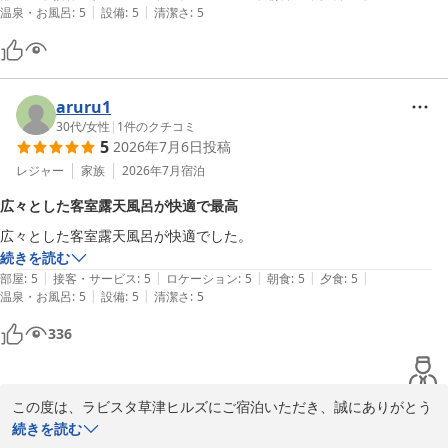
|
|
温泉・お風呂
:
5
設備
:
5
清潔さ
:
5
ラビスタ草津ヒルズ　フロントマネージャー　中里
ラビスタ草津ヒルズ（共立リゾート）
2026-05-21
aruru1
30代
/
女性
|
1
件のクチコミ
5
2026年7月6日
投稿
レジャー
家族
2026年7月
宿泊
広々とした客室露天風呂が快適で最高
広々とした客室露天風呂が快適でした。
続きを読む
|
|
|
|
|
部屋
:
5
接客・サービス
:
5
ロケーション
:
5
朝食
:
5
夕食
:
5
|
|
温泉・お風呂
:
5
設備
:
5
清潔さ
:
5
336
この度は、ラビスタ草津ヒルズにご宿泊いただき、誠にありがとう
ございます。

続きを読む