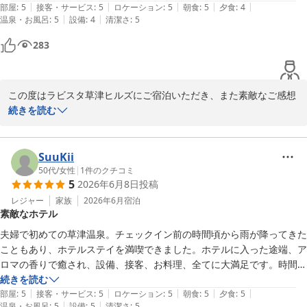
|
|
|
|
|
トまで、ずっと居心地の良いホテルです。

部屋
:
5
接客・サービス
:
5
ロケーション
:
5
朝食
:
5
夕食
:
4
|
|
温泉・お風呂
:
5
設備
:
4
清潔さ
:
5
またぜひ泊まりたい！！
283
この度はラビスタ草津ヒルズにご宿泊いただき、また素敵なご感想
をご投稿いただき誠にありがとうございます。

続きを読む
客室露天風呂でのご入浴後、テラスからの景色を眺めながらお飲み
物をお楽しみいただき、「至福のひととき」と感じていただけたご
様子が伝わり、大変嬉しく拝読いたしました。

SuuKii
当館ならではの贅沢な時間をご満喫いただけたようで何よりでござ
50代
/
女性
|
1
件のクチコミ
5
2026年6月8日
投稿
います。

また、ご夕食、ご朝食につきましてもご満足いただけたとのこと、
レジャー
家族
2026年6月
宿泊
素敵なホテル
光栄に存じます。

さらに、スタッフの接客について「距離感がちょうどよい」とのお
夫婦で初めての草津温泉。チェックイン前の時間頃から雨が降ってきた
言葉を頂戴し、大変嬉しく存じます。

こともあり、ホテルステイを満喫できました。ホテルに入った途端、ア
お客様に心地よくお過ごしいただけるよう、一人ひとりに寄り添っ
ロマの香りで癒され、設備、接客、お料理、全てに大満足です。時間毎
たおもてなしを心掛けておりますので、そのようなお言葉はスタッ
に変わるラウンジ内容も、全部利用させて頂きました。

続きを読む
フにとって大きな励みとなります。

|
|
|
|
|
誕生日とお伝えしたら、お気遣いをして頂き嬉しかったです。

部屋
:
5
接客・サービス
:
5
ロケーション
:
5
朝食
:
5
夕食
:
5
「またぜひ泊まりたい」とのお言葉をいただけたことは、私どもに
|
|
温泉・お風呂
:
5
設備
:
5
清潔さ
:
5