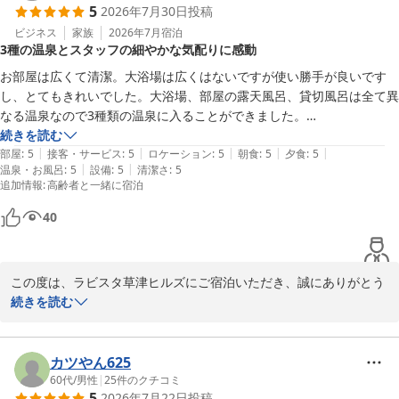
5
2026年7月30日
投稿
案内方法やスタッフ間の連携を見直し、改善に努めてまいります。

このたびは貴重なご指摘をいただき、誠にありがとうございまし
ビジネス
家族
2026年7月
宿泊
3種の温泉とスタッフの細やかな気配りに感動
た。

また機会がございましたら、ぜひ当館にお立ち寄りくださいませ。

お部屋は広くて清潔。大浴場は広くはないですが使い勝手が良いです
お客様のまたのご来館を、心よりお待ち申し上げております。

し、とてもきれいでした。大浴場、部屋の露天風呂、貸切風呂は全て異
なる温泉なので3種類の温泉に入ることができました。

ラビスタ草津ヒルズ　フロント　堂坂
レストランのスタッフさんは高齢の両親にクッション用意してくれた
続きを読む
|
|
|
|
|
り、お肉のカットを提案してくれたりと色々お気遣いいただきとても快
部屋
:
5
接客・サービス
:
5
ロケーション
:
5
朝食
:
5
夕食
:
5
ラビスタ草津ヒルズ（共立リゾート）
|
|
温泉・お風呂
:
5
設備
:
5
清潔さ
:
5
適に過ごすことができました。

2026-08-03
追加情報
:
高齢者と一緒に宿泊
夕食が遅いプランでしたが、夕方から湯畑までのシャトルバスが走りま
すので、夕食までの時間を湯畑で過ごすことができました。

40
残念なのはお腹が一杯すぎて夜鳴きそばがいただけなかったこと。高齢
の両親には夕飯のボリュームが多かったためご飯少なめプランがあると
良いなと感じました。

この度は、ラビスタ草津ヒルズにご宿泊いただき、誠にありがとう
ぜひまた伺いたいです。

ございます。

続きを読む
お部屋や大浴場につきまして、快適にお過ごしいただけたご様子を
伺い、大変嬉しく存じます。

また、それぞれ異なる3種類の温泉をご満喫いただけたとのこと、
カツやん625
当館ならではの湯めぐりをお楽しみいただけたようで何よりでござ
60代
/
男性
|
25
件のクチコミ
5
2026年7月22日
投稿