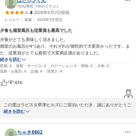
はたジンくん
印象までより良いものとなったとのお言葉を頂戴し、スタッフ一同
70代
/
男性
|
1
件のクチコミ
4
2026年6月2日
投稿
大変光栄に存じます。

また、スタッフへの温かいお褒めのお言葉もお寄せいただき、誠に
レジャー
家族
2026年5月
宿泊
ありがとうございます。お客様からのお言葉は、私どもにとって何
夕食も個室風呂も従業員も最高でした
よりの励みでございます。

夕食がとても美味しく頂きました。

次回草津へお越しの際にも、ぜひ当館へお立ち寄りいただき、ゆっ
個室のお風呂が4つあり、それぞれが個性的で大変良かったです。ま
たりとしたひとときをお過ごしいただけましたら幸いです。

た、従業員がとても親切で大変満足感がありました。
お客様に再びお会いできます日を、スタッフ一同心よりお待ち申し
続きを読む
上げております。

|
|
|
|
|
部屋
:
4
接客・サービス
:
4
ロケーション
:
4
朝食
:
4
夕食
:
4
|
|
温泉・お風呂
:
4
設備
:
4
清潔さ
:
4
ラビスタ草津ヒルズ　フロント　堂坂
ラビスタ草津ヒルズ（共立リゾート）
474
2026-08-03
この度はラビスタ草津ヒルズにご宿泊いただき、誠にありがとうご
ざいます。

続きを読む
ご夕食や貸切露天風呂、そしてスタッフへの温かいお言葉をお寄せ
いただき、心より感謝申し上げます。

お食事につきまして「とても美味しかった」とのお言葉をいただ
ちゃき8862