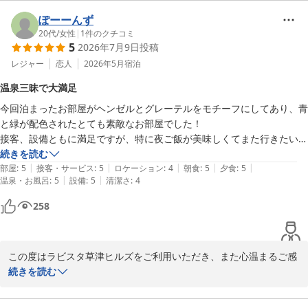
今後も泉質の維持とサービスの向上に努め、より快適にお過ごしい
ただけるよう精進してまいります。

ぽーーんず
またのご来館を心よりお待ちいたしております。

20代
/
女性
|
1
件のクチコミ
5
2026年7月9日
投稿
ラビスタ草津ヒルズ　フロントマネージャー　中里
レジャー
恋人
2026年5月
宿泊
ラビスタ草津ヒルズ（共立リゾート）
温泉三昧で大満足
2026-05-21
今回泊まったお部屋がヘンゼルとグレーテルをモチーフにしてあり、青
と緑が配色されたとても素敵なお部屋でした！

接客、設備ともに満足ですが、特に夜ご飯が美味しくてまた行きたいな
と思いました。コース料理で一品一品が美味でとってもお腹いっぱいに
続きを読む
|
|
|
|
|
なりました。温泉が大好きなので大浴場、部屋のお風呂、貸切露天風呂
部屋
:
5
接客・サービス
:
5
ロケーション
:
4
朝食
:
5
夕食
:
5
|
|
温泉・お風呂
:
5
設備
:
5
清潔さ
:
4
も入れて大変良かったです。熱海にもあるみたいなのでそちらも気にな
ってます。また草津に行く際はこのホテルに行きたいと思います。
258
この度はラビスタ草津ヒルズをご利用いただき、また心温まるご感
想をお寄せいただきまして誠にありがとうございます。

続きを読む
今回ご宿泊いただいたお部屋をお気に召していただけたご様子を大
変嬉しく拝読いたしました。
