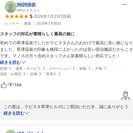
また、お食事につきましてもお客様のご期待に添えるお料理を提供
9609@@
出来ました事、大変光栄に存じます。

4
件のクチコミ
5
2026年7月23日
投稿
当館自慢の眺望浴場と様々な温泉もお楽しみいただき、何よりでご
ざいます。

レジャー
家族
2026年7月
宿泊
姉妹館であるラビスタ熱海テラスにもご興味をお持ちいただきあり
スタッフの対応が素晴らしく最高の旅に
がとうございます。

初めての草津温泉でしたがラビスタさんのおかげで最高に良い旅になり
それぞれ異なる魅力がございますので、ぜひ機会がございましたら
ました、草津温泉の印象も格段に上がったのは良い宿泊施設だからこそ
お楽しみいただければ幸いです。

です。マノスの方々含めスタッフさん皆素晴らしい対応でした！
お客様に再びお会いできます日を、スタッフ一同心よりお待ちいた
続きを読む
しております。

|
|
|
|
|
部屋
:
5
接客・サービス
:
5
ロケーション
:
5
朝食
:
5
夕食
:
5
|
|
温泉・お風呂
:
5
設備
:
5
清潔さ
:
5
ラビスタ草津ヒルズ　フロント　堂坂
ラビスタ草津ヒルズ（共立リゾート）
109
2026-07-21
この度は、ラビスタ草津ヒルズにご宿泊いただき、誠にありがとう
ございます。

続きを読む
初めての草津温泉旅行に当館をお選びいただきましたこと、心より
嬉しく存じます。

お客様にとって素敵な思い出となりましたこと、そして草津温泉の