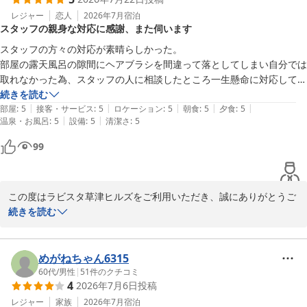
います。

ご夕食の際には、レストランスタッフの対応にも温かいお言葉を頂
レジャー
恋人
2026年7月
宿泊
スタッフの親身な対応に感謝、また伺います
戴し、誠にありがとうございます。

ご両親様にも快適にお食事をお楽しみいただけたご様子は、私ども
スタッフの方々の対応が素晴らしかった。

にとりましても大変嬉しい限りでございます。

部屋の露天風呂の隙間にヘアブラシを間違って落としてしまい自分では
いただいたお言葉はレストランスタッフへ共有し、今後の励みとさ
取れなかった為、スタッフの人に相談したところ一生懸命に対応してい
せていただきます。

ただき無事取り出してもらいました。友人からプレゼントでもらった大
続きを読む
また、送迎バスをご利用いただき、夕食までのお時間を湯畑散策に
|
|
|
|
|
切なヘアブラシだったので本当に嬉しかったです。

部屋
:
5
接客・サービス
:
5
ロケーション
:
5
朝食
:
5
夕食
:
5
充てていただけたようで、お役に立てましたことを嬉しく思ってお
|
|
温泉・お風呂
:
5
設備
:
5
清潔さ
:
5
スタッフの皆さん本当にありがとうございました。感謝です！また是非
ります。

99
一方で、ご夕食のボリュームにつきましては貴重なご意見をお寄せ
いただき、ありがとうございます。

今後のサービス向上の参考として、大切にお預かりさせていただき
ます。

この度はラビスタ草津ヒルズをご利用いただき、誠にありがとうご
次回はぜひ、共立リゾート名物の夜鳴きそばもお楽しみいただけま
ざいました。

続きを読む
したら幸いです。

また、心温まるご感想をお寄せいただき、重ねて御礼申し上げま
お客様に再びお会いできます日を、スタッフ一同心よりお待ち申し
す。

上げております。

スタッフの対応につきまして「素晴らしかった」とのお言葉を頂戴
めがねちゃん6315
し、大変光栄に存じます。

60代
/
男性
|
51
件のクチコミ
4
2026年7月6日
投稿
ラビスタ草津ヒルズ　フロント　堂坂
無事に落とし物をお客様へお渡しすることができ、スタッフ一同、
お力になれたことを大変嬉しく思っております。

レジャー
家族
2026年7月
宿泊