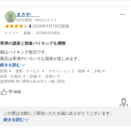
ご滞在をお楽しみいただけたご様子を伺い、大変嬉しく存じます。

お寄せいただいた温かいお言葉を励みに、これからもよりご満足い
ただけるご滞在をご提供できますよう、スタッフ一同努めてまいり
まさや
ます。

60代
/
男性
|
1
件のクチコミ
4
2026年5月18日
投稿
再びお客様をお迎えできます日を、心よりお待ち申し上げておりま
す。

レジャー
家族
2026年5月
宿泊
草津の源泉と朝食バイキングを満喫
ラビスタ草津ヒルズ　フロント　堂坂
朝はバイキング形式です。

ラビスタ草津ヒルズ（共立リゾート）
風呂は草津のいろいろな源泉が楽しめます。
2026-07-19
続きを読む
|
|
|
|
|
部屋
:
4
接客・サービス
:
4
ロケーション
:
3
朝食
:
4
夕食
:
4
|
|
温泉・お風呂
:
4
設備
:
4
清潔さ
:
4
追加情報
:
体に障害がある方と一緒に宿泊
608
この度は当館にご宿泊いただき誠にありがとうございます。

朝食バイキングや草津の多様な源泉をお楽しみいただけたとのこ
続きを読む
と、大変嬉しく存じます。
