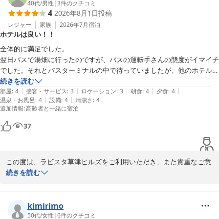
き、レストランスタッフにとって何よりの励みとなります。

40代
/
男性
|
3
件のクチコミ
4
2026年8月1日
投稿
また、当館の貸切露天風呂もお楽しみいただけたご様子を大変嬉し
く拝読いたしました。

レジャー
家族
2026年7月
宿泊
ホテルは良い！！
当館では、湯畑源泉と万代鉱源泉の2種類の源泉をお楽しみいただ
ける貸切露天風呂を4か所ご用意しており、それぞれ異なる趣や雰
全体的に満足でした。

囲気の中で温泉をご満喫いただけます。

翌日バスで湯畑に行ったのですが、バスの運転手さんの態度がイマイチ
お気に入りのお風呂を見つけながら、ゆったりとしたひとときをお
でした。それとバスターミナルの中で待っていましたが、他のホテルの
過ごしいただけましたら幸いです。

方はどこどき行きです！と声かけてたのに声かけなどなくマイクロバス
続きを読む
さらに、スタッフの対応についてお褒めのお言葉を頂戴し、大変光
|
|
|
|
|
の影にかくれて車がみえず、行ってしまいました。ちゃんと説明がない
部屋
:
4
接客・サービス
:
3
ロケーション
:
3
朝食
:
4
夕食
:
4
栄に存じます。

|
|
温泉・お風呂
:
4
設備
:
4
清潔さ
:
4
とどこで待ってればいいかイマイチわかりません。
追加情報
:
高齢者と一緒に宿泊
お客様に気持ちよくお過ごしいただけるよう努めておりますので、
このようなお声はスタッフ一同の大きな励みでございます。

37
今後も皆様にご満足いただけるおもてなしとサービスをご提供でき
るよう努めてまいります。

お客様のまたのお越しをスタッフ一同、心よりお待ちしておりま
この度は、ラビスタ草津ヒルズをご利用いただき、また貴重なご意
す。

見をお寄せいただきまして誠にありがとうございます。

続きを読む
送迎バスにつきまして、スタッフの対応や、ご乗車時のご案内が行
ラビスタ草津ヒルズ　フロント　堂坂
き届かず、ご不快な思いとご不便をおかけしましたこと、心よりお
ラビスタ草津ヒルズ（共立リゾート）
詫び申し上げます。

kimirimo
2026-06-06
初めてご利用になるお客様にも安心してご乗車いただけるよう、ご
50代
/
女性
|
6
件のクチコミ