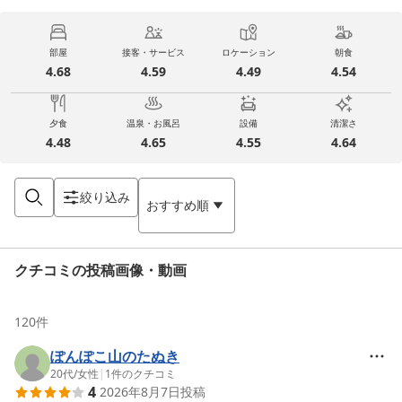
部屋
接客・サービス
ロケーション
朝食
4.68
4.59
4.49
4.54
夕食
温泉・お風呂
設備
清潔さ
4.48
4.65
4.55
4.64
絞り込み
おすすめ順
クチコミの投稿画像・動画
120
件
ぽんぽこ山のたぬき
20代
/
女性
|
1
件のクチコミ
4
2026年8月7日
投稿