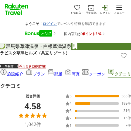
お気に入り
予約確認
ログイン
メニュー
群馬県
草津温泉・白根
草津温泉
ラビスタ草津ヒルズ（共立リゾート）
ふるさと納税対象
施設紹介
プラン
部屋
写真
クーポン
クチコミ
クチコミ
総合評価
5
565
件
4.58
4
198
件
3
31
件
2
15
件
1,042
件
1
7
件