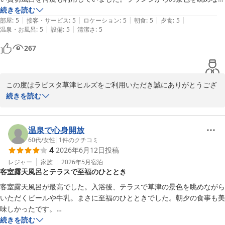
おります。

らのコーヒータイムもよかったです。朝食もおいしかったです。また、
続きを読む
|
|
|
|
|
７月に予約しました。メニューが変わっていると思うので楽しみです。
部屋
:
5
接客・サービス
:
5
ロケーション
:
5
朝食
:
5
夕食
:
5
ラビスタ草津ヒルズ　フロント　堂坂
|
|
温泉・お風呂
:
5
設備
:
5
清潔さ
:
5
ラビスタ草津ヒルズ（共立リゾート）
267
2026-07-18
この度はラビスタ草津ヒルズをご利用いただき誠にありがとうござ
います。

続きを読む
二日目のお料理がよりお口に合った旨や、何度も貸切風呂をご利用
いただけたことを大変嬉しく思います。

いただいたお言葉は調理・温泉担当と共有し、さらにご満足いただ
温泉で心身開放
ける滞在を目指してまいります。

60代
/
女性
|
1
件のクチコミ
4
2026年6月12日
投稿
七月のご来館を心よりお待ち申し上げます。

レジャー
家族
2026年5月
宿泊
客室露天風呂とテラスで至福のひととき
ラビスタ草津ヒルズ　宿泊マネージャー　中里
客室露天風呂が最高でした。入浴後、テラスで草津の景色を眺めながら
ラビスタ草津ヒルズ（共立リゾート）
いただくビールや牛乳。まさに至福のひとときでした。朝夕の食事も美
2026-06-22
味しかったです。

スタッフの方の距離感がちょうどよく、チェックインからチェックアウ
続きを読む