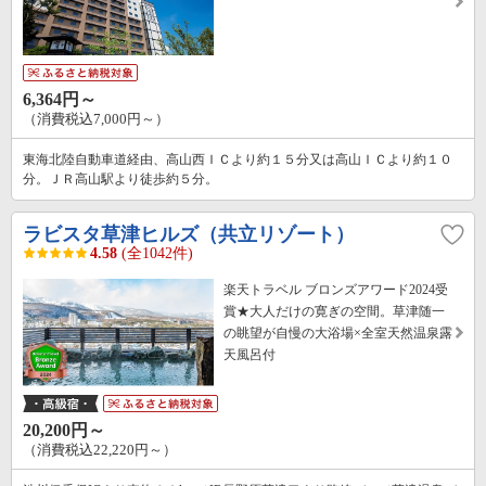
6,364円～
（消費税込7,000円～）
東海北陸自動車道経由、高山西ＩＣより約１５分又は高山ＩＣより約１０
分。ＪＲ高山駅より徒歩約５分。
ラビスタ草津ヒルズ（共立リゾート）
4.58
(全1042件)
楽天トラベル ブロンズアワード2024受
賞★大人だけの寛ぎの空間。草津随一
の眺望が自慢の大浴場×全室天然温泉露
天風呂付
20,200円～
（消費税込22,220円～）