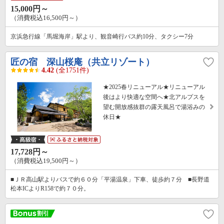
15,000円～
（消費税込16,500円～）
京浜急行線「馬堀海岸」駅より、観音崎行バス約10分、タクシー7分
匠の宿 深山桜庵（共立リゾート）
4.42
(全1751件)
★2025春リニューアル★リニューアル
後はより快適な空間へ★北アルプスを
望む開放感抜群の露天風呂で湯浴みの
休日★
17,728円～
（消費税込19,500円～）
■ＪＲ高山駅よりバスで約６０分「平湯温泉」下車、徒歩約７分 ■長野道
松本ICよりR158で約７０分。