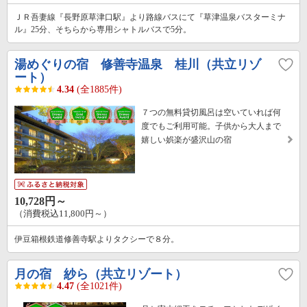
ＪＲ吾妻線『長野原草津口駅』より路線バスにて『草津温泉バスターミナ
ル』25分、そちらから専用シャトルバスで5分。
湯めぐりの宿 修善寺温泉 桂川（共立リゾ
ート）
4.34
(全1885件)
７つの無料貸切風呂は空いていれば何
度でもご利用可能。子供から大人まで
嬉しい娯楽が盛沢山の宿
10,728円～
（消費税込11,800円～）
伊豆箱根鉄道修善寺駅よりタクシーで８分。
月の宿 紗ら（共立リゾート）
4.47
(全1021件)