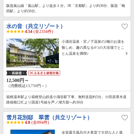
阪急嵐山線「嵐山駅」より徒歩１分。JR「京都駅」より約30分、阪急「梅
田駅」より約50分。
水の音（共立リゾート）
4.54
(全2334件)
小涌谷温泉・宮ノ下温泉の2種のお湯を
愉しめ、趣の異なる4つの大浴場でとこ
とん温泉を満喫♪
12,500円～
（消費税込13,750円～）
箱根湯本駅より箱根登山鉄道小涌谷駅下車、無料送迎約5分。小田原厚木道
路箱根口ICより国道1号線を芦ノ湖方面へ約30分
雪月花別邸 翠雲（共立リゾート）
4.8
(全894件)
全室露天風呂付き客室で大切な人と過