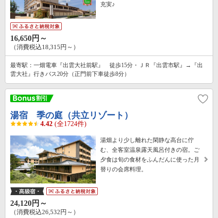
充実♪
16,650円～
（消費税込18,315円～）
最寄駅：一畑電車『出雲大社前駅』 徒歩15分・ＪＲ『出雲市駅』→『出
雲大社』行きバス20分（正門前下車徒歩8分）
湯宿 季の庭（共立リゾート）
4.42
(全1724件)
湯畑より少し離れた閑静な高台に佇
む、全客室温泉露天風呂付きの宿。ご
夕食は旬の食材をふんだんに使った月
替りの会席料理。
24,120円～
（消費税込26,532円～）