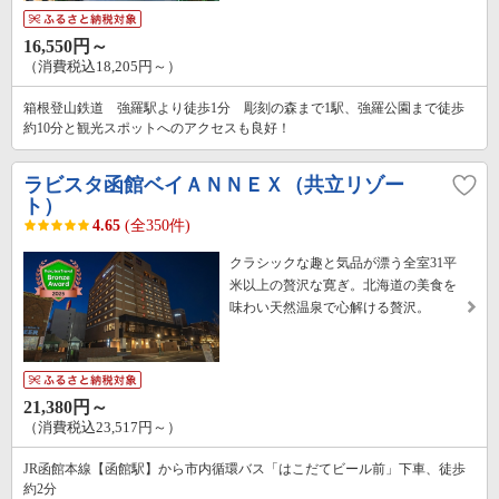
16,550円～
（消費税込18,205円～）
箱根登山鉄道 強羅駅より徒歩1分 彫刻の森まで1駅、強羅公園まで徒歩
約10分と観光スポットへのアクセスも良好！
ラビスタ函館ベイＡＮＮＥＸ（共立リゾー
ト）
4.65
(全350件)
クラシックな趣と気品が漂う全室31平
米以上の贅沢な寛ぎ。北海道の美食を
味わい天然温泉で心解ける贅沢。
21,380円～
（消費税込23,517円～）
JR函館本線【函館駅】から市内循環バス「はこだてビール前」下車、徒歩
約2分