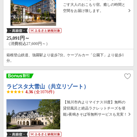
ごす大人のおこもり宿。癒しの時間と
空間をお届け致します。
25,091円～
（消費税込27,600円～）
箱根登山鉄道、強羅駅より徒歩7分。ケーブルカー「公園下」より徒歩1
分。
ラビスタ大雪山（共立リゾート）
4.36
(全1076件)
【旭川市内よりマイナス10度】無料の
貸切風呂と絶品ラクレットチーズを堪
能♪夜鳴きそば等無料サービスも充実！