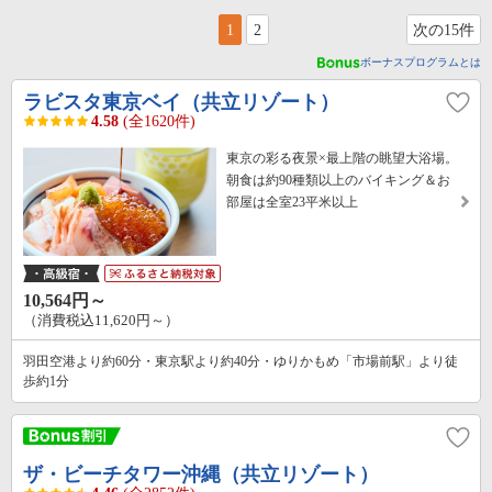
1
2
次の15件
ボーナスプログラムとは
ラビスタ東京ベイ（共立リゾート）
4.58
(全1620件)
東京の彩る夜景×最上階の眺望大浴場。
朝食は約90種類以上のバイキング＆お
部屋は全室23平米以上
10,564円～
（消費税込11,620円～）
羽田空港より約60分・東京駅より約40分・ゆりかもめ「市場前駅」より徒
歩約1分
ザ・ビーチタワー沖縄（共立リゾート）