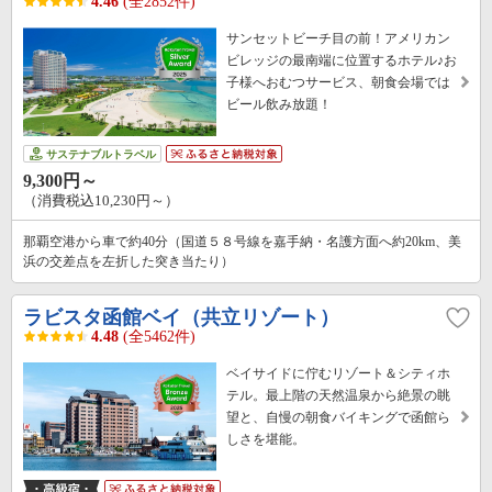
4.46
(全2852件)
サンセットビーチ目の前！アメリカン
ビレッジの最南端に位置するホテル♪お
子様へおむつサービス、朝食会場では
ビール飲み放題！
サステナブルトラベル
9,300円～
（消費税込10,230円～）
那覇空港から車で約40分（国道５８号線を嘉手納・名護方面へ約20km、美
浜の交差点を左折した突き当たり）
ラビスタ函館ベイ（共立リゾート）
4.48
(全5462件)
ベイサイドに佇むリゾート＆シティホ
テル。最上階の天然温泉から絶景の眺
望と、自慢の朝食バイキングで函館ら
しさを堪能。