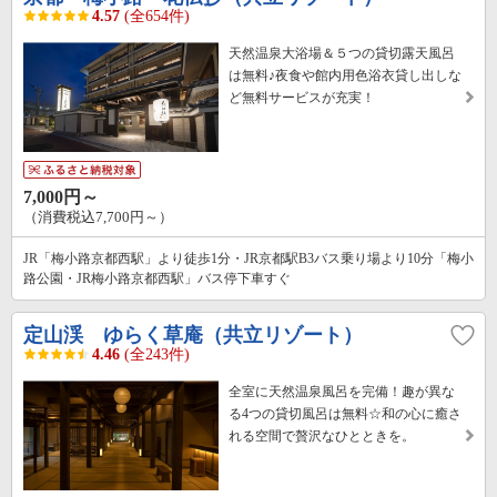
4.57
(全654件)
天然温泉大浴場＆５つの貸切露天風呂
は無料♪夜食や館内用色浴衣貸し出しな
ど無料サービスが充実！
7,000円～
（消費税込7,700円～）
JR「梅小路京都西駅」より徒歩1分・JR京都駅B3バス乗り場より10分「梅小
路公園・JR梅小路京都西駅」バス停下車すぐ
定山渓 ゆらく草庵（共立リゾート）
4.46
(全243件)
全室に天然温泉風呂を完備！趣が異な
る4つの貸切風呂は無料☆和の心に癒さ
れる空間で贅沢なひとときを。