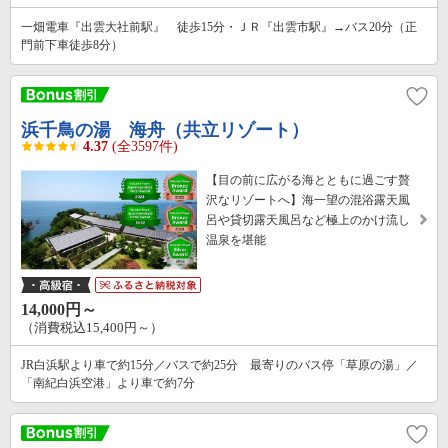
一畑電車『出雲大社前駅』 徒歩15分・ＪＲ『出雲市駅』→バス20分（正
門前下車徒歩8分）
浜千鳥の湯 海舟（共立リゾート）
4.37
(全3597件)
【目の前に広がる海とともに過ごす贅
沢なリゾートへ】海一望の混浴露天風
呂や貸切露天風呂など極上のかけ流し
温泉を堪能
14,000円～
（消費税込15,400円～）
JR白浜駅より車で約15分／バスで約25分 最寄りのバス停「草原の湯」／
「南紀白浜空港」より車で約7分