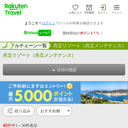
お気に入り
予約確認
ログイン
メニュー
ホテルチェーン一覧
全国
共立リゾート（共立メンテナンス）
共立リゾート（共立メンテナンス）
日付の指定
絞り込み
45
件中
1～30件表示