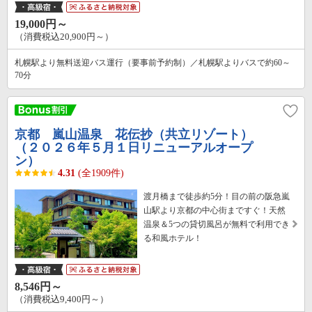
19,000円～
（消費税込20,900円～）
札幌駅より無料送迎バス運行（要事前予約制）／札幌駅よりバスで約60～
70分
京都 嵐山温泉 花伝抄（共立リゾート）
（２０２６年５月１日リニューアルオープ
ン）
4.31
(全1909件)
渡月橋まで徒歩約5分！目の前の阪急嵐
山駅より京都の中心街まですぐ！天然
温泉＆5つの貸切風呂が無料で利用でき
る和風ホテル！
8,546円～
（消費税込9,400円～）