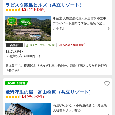
ラビスタ霧島ヒルズ（共立リゾート）
4.53
(全1604件)
◆全室 天然温泉の露天風呂付き客室◆
プライベート空間で季節と温泉を楽し
むホテル
サステナブルトラベル
12,728円～
（消費税込14,000円～）
鹿児島空港、横川ICよりそれぞれ車で約30分。霧島神宮駅より無料送迎有
《要予約》
飛騨花里の湯 高山桜庵（共立リゾート）
4.4
(全2762件)
高山駅徒歩5分・市街最高層に天然温泉
大浴場＆サウナ有◎