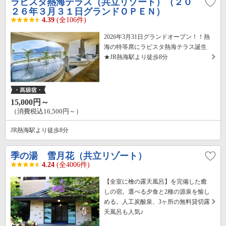
ラビスタ熱海テラス（共立リゾート）（２０
２６年３月３１日グランドＯＰＥＮ）
4.39
(全106件)
2026年3月31日グランドオープン！！熱
海の特等席にラビスタ熱海テラス誕生
★JR熱海駅より徒歩8分
15,000円～
（消費税込16,500円～）
JR熱海駅より徒歩8分
季の湯 雪月花（共立リゾート）
4.24
(全4006件)
【全室に檜の露天風呂】を完備した癒
しの宿。選べる夕食と2種の源泉を愉し
める。人工炭酸泉、3ヶ所の無料貸切露
天風呂も人気♪