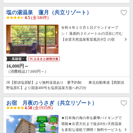
塩の湯温泉 蓮月（共立リゾート）
4.5
(全346件)
令和４年１０月１日グランドオープ
ン！ 落差約３０メートルの渓谷に佇む
【全室天然温泉客室風呂付】の宿
16,000円～
（消費税込17,600円～）
JR【那須塩原駅】より無料送迎あり 要予約制 東北自動車道【西那須
野塩原IC】より国道400号を塩原温泉方面へ約25分
お宿 月夜のうさぎ（共立リゾート）
4.58
(全1935件)
★日本海の海の幸を豪華バイキングで
堪能★出雲大社まで徒歩8分♪天然温泉
を多彩な湯処で満喫！無料サービスも