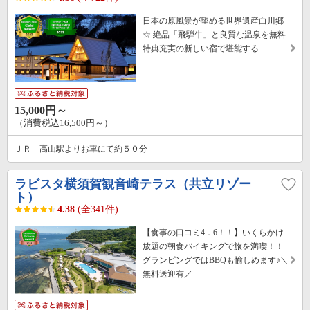
日本の原風景が望める世界遺産白川郷
☆ 絶品「飛騨牛」と良質な温泉を無料
特典充実の新しい宿で堪能する
15,000円～
（消費税込16,500円～）
ＪＲ 高山駅よりお車にて約５０分
ラビスタ横須賀観音崎テラス（共立リゾー
ト）
4.38
(全341件)
【食事の口コミ4．6！！】いくらかけ
放題の朝食バイキングで旅を満喫！！
グランピングではBBQも愉しめます♪＼
無料送迎有／