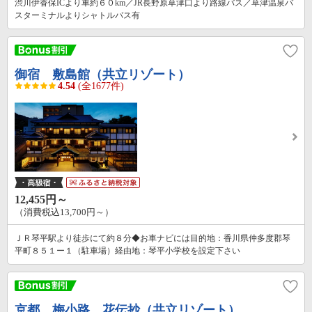
渋川伊香保ICより車約６０km／JR長野原草津口より路線バス／草津温泉バ
スターミナルよりシャトルバス有
御宿 敷島館（共立リゾート）
4.54
(全1677件)
12,455円～
（消費税込13,700円～）
ＪＲ琴平駅より徒歩にて約８分◆お車ナビには目的地：香川県仲多度郡琴
平町８５１ー１（駐車場）経由地：琴平小学校を設定下さい
京都 梅小路 花伝抄（共立リゾート）