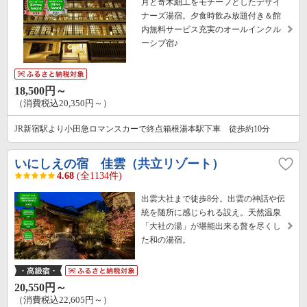
月と寄木細工をモチーフとしたデザイ
ナーズ湯宿。夕食時飲み放題付き＆館
内無料サービス充実のオールインクル
ーシブ宿♪
18,500円～
（消費税込20,350円～）
JR新宿駅より小田急ロマンスカーで終点箱根湯本駅下車 徒歩約10分
いにしえの宿 佳雲（共立リゾート）
4.68
(全1134件)
出雲大社まで徒歩8分。出雲の神話や伝
統を随所に感じられる設え。天然温泉
「大社の湯」が堪能出来る贅を尽くし
た和の湯宿。
20,550円～
（消費税込22,605円～）