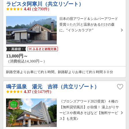
ラビスタ阿寒川（共立リゾート）
4.41
(全790件)
日本の宿アワード＆シルバーアワード
受賞☆ただ川と温泉があるだけの森
に。“イランカラプテ”
13,000円～
（消費税込14,300円～）
釧路空港よりお車にて約１時間。釧路駅よりお車にて約１時間３０分
鳴子温泉 湯元 吉祥（共立リゾート）
4.37
(全1479件)
《ブロンズアワード2023受賞》４種の
【無料貸切風呂】が自慢！ 湯上がりサ
ービスや夜鳴きそばなど【無料サービ
ス】も充実♪