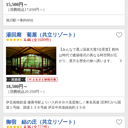
15,500円～
（消費税込17,050円～）
旭川駅⇒車約60分
湯回廊 菊屋（共立リゾート）
4.46
(全1689件)
【みんなで選ぶ温泉大賞1位受賞】館内
は時代で建築様式の異なる時空間が広
がり、貴方を歴史の旅へ誘います。
18,500円～
（消費税込20,350円～）
伊豆箱根鉄道 修善寺駅よりバス約８分※送迎無し／東名高速 沼津ICから国
道１号線、国道１３６号線 伊豆中央道経由約３５分
御宿 結の庄（共立リゾート）
4.36
(全722件)