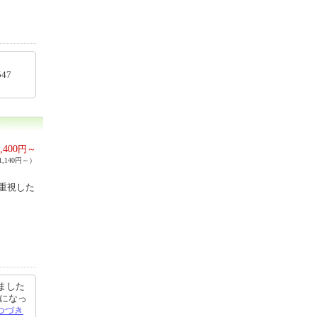
84547
,400
円～
,140円～）
重視した
ました
になっ
つづき