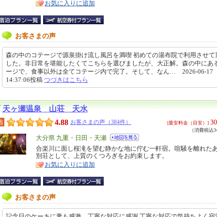
お気に入りに追加
お客さまの声
森の中のコテージで源泉掛け流し風呂を満喫 初めての湯布院で利用させて
した。非日常を堪能したくてこちらを選びましたが、大正解。森の中にあ
ージで、食事以外は全てコテージ内で完了。そして、なん… 2026-06-17
14:37:06投稿
つづきはこちら
天ヶ瀬温泉 山荘 天水
4.88
30
地
お客さまの声（384件）
[最安料金（目安）]
（消費税込34
エ
大分県 九重・日田・天瀬
リ
合楽川に面し桜滝を望む静かな地に佇む一軒宿。喧騒を離れた
特
別荘として、上質のくつろぎをお約束します。
ア
徴
お気に入りに追加
お客さまの声
記念日のケーキに妻も感激、丁寧な対応に感謝 丁寧な対応で気持ちよく宿