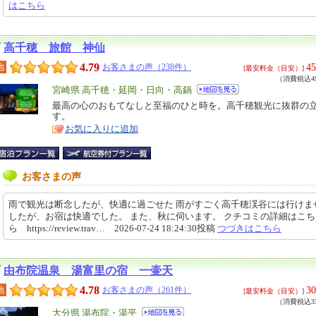
はこちら
高千穂 旅館 神仙
4.79
45
地
お客さまの声（238件）
[最安料金（目安）]
（消費税込49
エ
宮崎県 高千穂・延岡・日向・高鍋
リ
最高の心のおもてなしと至福のひと時を。高千穂観光に抜群の
特
す。
ア
徴
お気に入りに追加
お客さまの声
雨で観光は断念したが、快適に過ごせた 雨がすごく高千穂渓谷には行けま
したが、お宿は快適でした。 また、秋に伺います。 クチコミの詳細はこ
ら https://review.trav… 2026-07-24 18:24:30投稿
つづきはこちら
由布院温泉 湯富里の宿 一壷天
4.78
30
地
お客さまの声（261件）
[最安料金（目安）]
（消費税込33
エ
大分県 湯布院・湯平