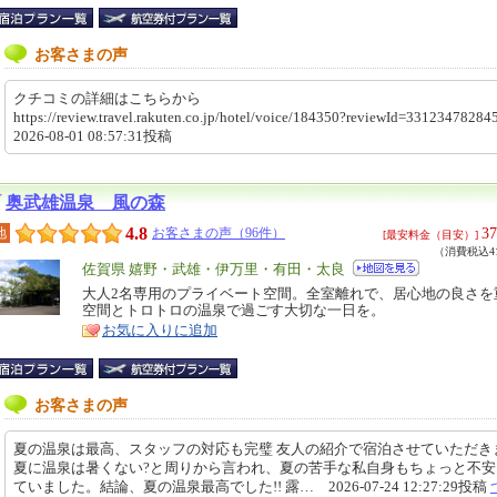
お客さまの声
クチコミの詳細はこちらから
https://review.travel.rakuten.co.jp/hotel/voice/184350?reviewId=331234782
2026-08-01 08:57:31投稿
奥武雄温泉 風の森
4.8
37
地
お客さまの声（96件）
[最安料金（目安）]
（消費税込41
エ
佐賀県 嬉野・武雄・伊万里・有田・太良
リ
大人2名専用のプライベート空間。全室離れで、居心地の良さを
特
空間とトロトロの温泉で過ごす大切な一日を。
ア
徴
お気に入りに追加
お客さまの声
夏の温泉は最高、スタッフの対応も完璧 友人の紹介で宿泊させていただき
夏に温泉は暑くない?と周りから言われ、夏の苦手な私自身もちょっと不安
ていました。結論、夏の温泉最高でした!! 露… 2026-07-24 12:27:29投稿