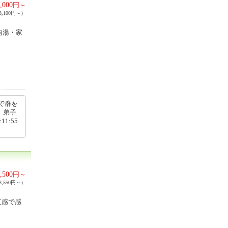
,000
円～
,100円～）
内湯・家
で群を
、弟子
1:55
,500
円～
,550円～）
五感で感