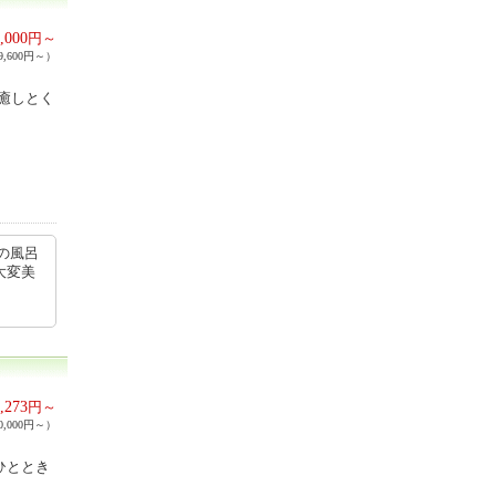
,000
円～
,600円～）
癒しとく
の風呂
大変美
,273
円～
,000円～）
ひととき