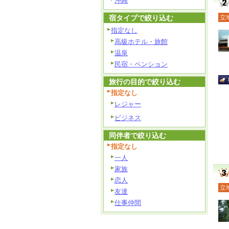
沖縄
宿タイプで絞り込む
立
指定なし
高級ホテル・旅館
温泉
民宿・ペンション
旅行の目的で絞り込む
指定なし
レジャー
ビジネス
同伴者で絞り込む
指定なし
一人
家族
恋人
立
友達
仕事仲間