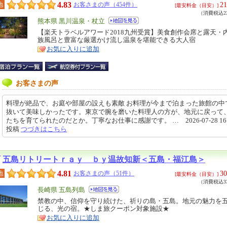
4.83
21
地
お客さまの声（454件）
[最安料金（目安）]
（消費税込23
エ
熊本県 黒川温泉・杖立
リ
【楽天トラベルアワード2018九州受賞】美食創作会席と露天・
特
族風呂と豊富な厳選かけ流し温泉を堪能できる大人宿
ア
徴
お気に入りに追加
お客さまの声
料理が絶品で、お庭や部屋の設えも素敵 お料理が今まで泊まった旅館の中
抜いて美味しかったです。東京で腕を磨いた料理人の方が、地元に戻って
たちを育てられたのだとか。丁寧なお仕事に感謝です。 … 2026-07-28 16:1
投稿
つづきはこちら
五島リトリートｒａｙ ｂｙ温故知新＜五島・福江島＞
4.81
30
地
お客さまの声（51件）
[最安料金（目安）]
（消費税込33
エ
長崎県 五島列島
リ
禁教の中、信仰を守り続けた、祈りの島・五島。地元の魅力を
特
じる、光の宿。★しま旅クーポン対象施設★
ア
徴
お気に入りに追加