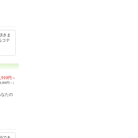
頂きま
るコテ
,910
円～
,000円～）
あなたの
泊でき