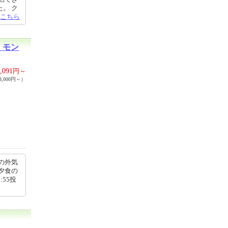
。 ク
こちら
 モン
,091
円～
,000円～）
の外気
夕食の
:55投