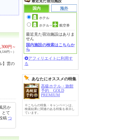
最近見た宿泊施設
国内
海外
ホテル
ホテル
+
航空券
最近見た宿泊施設はありま
せん
国内施設の検索はこちらか
,300
円～
ら
,530円～）
アフィリエイトに利用す
アル】雲の
る
あなたにオススメの特集
高級ホテル・旅館
予約 GOLD
PREMIUM
※こちらの特集・キャンペーンは、
風呂か
検索結果に関連のある特集を表示し
、とて
ています。
2投稿
つ