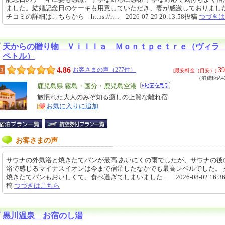
ました。結婚記念日のケーキも用意していただき、妻が感激しておりました
チコミの詳細はこちらから https://r… 2026-07-29 20:13:58投稿
つづきは
天からの贈り物 Ｖｉｌｌａ Ｍｏｎｔｐｅｔｒｅ（ヴィラ
ペトル）
4.86
39
地
お客さまの声（277件）
[最安料金（目安）]
（消費税込43
エ
鹿児島県 霧島・国分・鹿児島空港
リ
旅慣れた大人のみぞ知る癒しの上質な離れ宿
特
お気に入りに追加
ア
徴
お客さまの声
サウナの外気浴と焼きたてパンが最高 あいにくの雨でしたが、サウナの後
浴で感じるマイナスイオンは今まで宿泊したなかでも最高レベルでした。 
焼きたてパンもおいしくて、食べ過ぎてしまいました… 2026-08-02 16:36
稿
つづきはこちら
黒川温泉 お宿のし湯