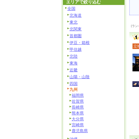
エリアで絞り込む
全国
北海道
東北
[ラン
北関東
首都圏
伊豆・箱根
立
甲信越
北陸
東海
近畿
山陽・山陰
四国
九州
福岡県
佐賀県
長崎県
熊本県
大分県
宮崎県
鹿児島県