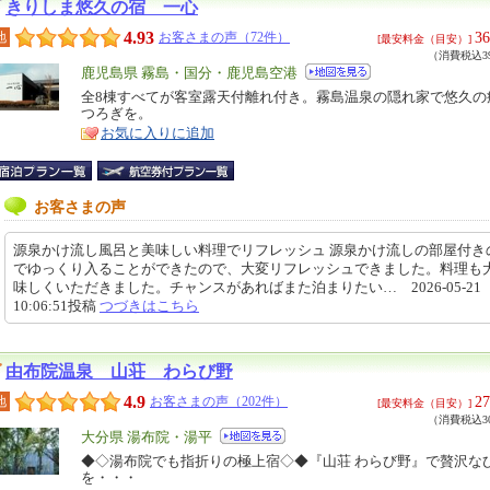
きりしま悠久の宿 一心
4.93
36
地
お客さまの声（72件）
[最安料金（目安）]
（消費税込39
エ
鹿児島県 霧島・国分・鹿児島空港
リ
全8棟すべてが客室露天付離れ付き。霧島温泉の隠れ家で悠久の
特
つろぎを。
ア
徴
お気に入りに追加
お客さまの声
源泉かけ流し風呂と美味しい料理でリフレッシュ 源泉かけ流しの部屋付き
でゆっくり入ることができたので、大変リフレッシュできました。料理も
味しくいただきました。チャンスがあればまた泊まりたい… 2026-05-21
10:06:51投稿
つづきはこちら
由布院温泉 山荘 わらび野
4.9
27
地
お客さまの声（202件）
[最安料金（目安）]
（消費税込30
エ
大分県 湯布院・湯平
リ
◆◇湯布院でも指折りの極上宿◇◆『山荘 わらび野』で贅沢な
特
を・・・
ア
徴