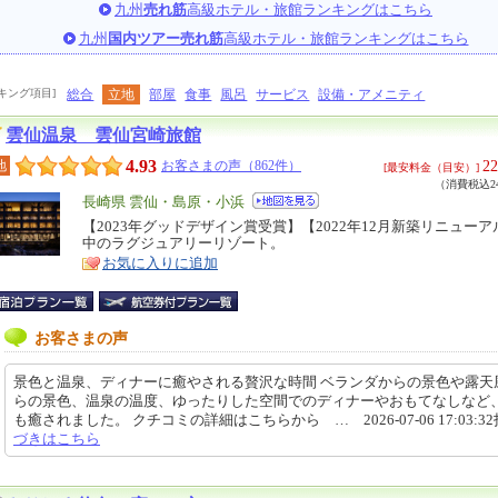
九州
売れ筋
高級ホテル・旅館ランキングはこちら
九州
国内ツアー売れ筋
高級ホテル・旅館ランキングはこちら
キング項目]
総合
立地
部屋
食事
風呂
サービス
設備・アメニティ
雲仙温泉 雲仙宮崎旅館
4.93
22
地
お客さまの声（862件）
[最安料金（目安）]
（消費税込24
エ
長崎県 雲仙・島原・小浜
リ
【2023年グッドデザイン賞受賞】【2022年12月新築リニュー
特
中のラグジュアリーリゾート。
ア
徴
お気に入りに追加
お客さまの声
景色と温泉、ディナーに癒やされる贅沢な時間 ベランダからの景色や露天
らの景色、温泉の温度、ゆったりした空間でのディナーやおもてなしなど
も癒されました。 クチコミの詳細はこちらから … 2026-07-06 17:03:3
づきはこちら