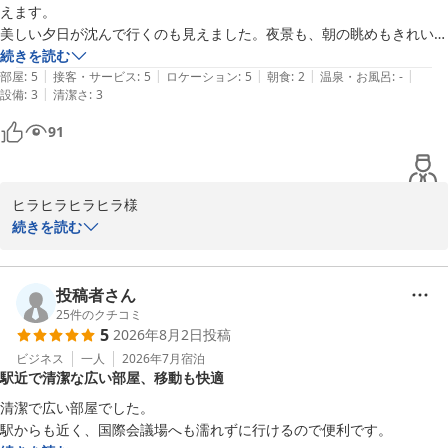
えます。

リーガロイヤルホテル小倉　お客様サービス担当支配人
美しい夕日が沈んで行くのも見えました。夜景も、朝の眺めもきれいで
いつまでも見ていられるほどです。

続きを読む
リーガロイヤルホテル小倉
|
|
|
|
|
朝食バイキングはリーガロイヤルさんへの期待が高過ぎて少々思ってい
部屋
:
5
接客・サービス
:
5
ロケーション
:
5
朝食
:
2
温泉・お風呂
:
-
2026-07-21
|
設備
:
3
清潔さ
:
3
たのと違いました。フレンチトーストが最初から冷めていたり、ソーセ
ージも最初から冷めていました。他のホテルと比べてお料理が全体的に
91
冷めてました。お味は良かったのです。

スタッフの方たちのサービスは好印象でした。
ヒラヒラヒラヒラ様

続きを読む
この度はリーガロイヤルホテル小倉にご滞在賜り誠にありがとうご
ざいました。

しかしながら朝食のお料理をご満足いただける状態で提供できてお
投稿者さん
りませず深くお詫び申し上げます。

25
件のクチコミ
5
2026年8月2日
投稿
ご提言を関連部門共有の上、状況確認し、温度管理を徹底いたしま
す。

ビジネス
一人
2026年7月
宿泊
駅近で清潔な広い部屋、移動も快適
このような中、お部屋からの眺望や、スタッフへのお褒めのお言葉
をお寄せいただき、大変恐縮致しております。

清潔で広い部屋でした。

ヒラヒラヒラヒラ様におかれましては、またのご利用をご検討いた
駅からも近く、国際会議場へも濡れずに行けるので便利です。
だけましたら幸いでございます。
