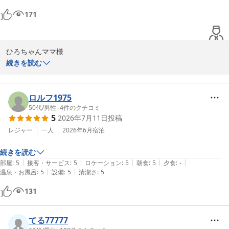
171
ひろちゃんママ様

続きを読む
この度はリーガロイヤルホテル小倉にご滞在賜り誠にありがとうご
ざいました。

身に余るお褒めのお言葉と共に、全項目満点の過分なるご評価まで
ロルフ1975
頂戴し、大変光栄に存じております。

50代
/
男性
|
4
件のクチコミ
5
2026年7月11日
投稿
今後共、ご満足いただけますようサービス向上に努めて参りますの
で、ひろちゃんママ様の次回のご滞在を心よりお待ち申し上げてお
レジャー
一人
2026年6月
宿泊
ります。

続きを読む
|
|
|
|
|
部屋
:
5
接客・サービス
:
5
ロケーション
:
5
朝食
:
5
夕食
:
-
リーガロイヤルホテル小倉　お客様サービス担当支配人
|
|
温泉・お風呂
:
5
設備
:
5
清潔さ
:
5
リーガロイヤルホテル小倉
131
2026-07-07
てる77777