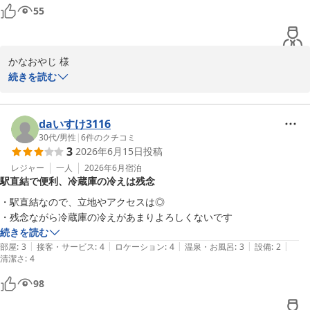
55
かなおやじ 様

続きを読む
この度はリーガロイヤルホテル小倉にご滞在賜りながら、ミーティ
ングスペースの件では、ご希望にかなうことができませず申し訳な
く存じます。

daいすけ3116
２階にコーヒーハウスがございますが、ランチタイム、ディナータ
30代
/
男性
|
6
件のクチコミ
3
2026年6月15日
投稿
イムは、お食事ご利用のお客様で、喫茶ご利用をいただけない場合
もあり、ご不便をおかけいたしております。

レジャー
一人
2026年6月
宿泊
駅直結で便利、冷蔵庫の冷えは残念
ご提言を今後の課題として、サービス向上に努めて参りますので、
かなおやじ様の又のご利用をご検討いただけましたら幸いでござい
・駅直結なので、立地やアクセスは◎

ます。

・残念ながら冷蔵庫の冷えがあまりよろしくないです
続きを読む
リーガロイヤルホテル小倉　お客様サービス担当支配人
|
|
|
|
|
部屋
:
3
接客・サービス
:
4
ロケーション
:
4
温泉・お風呂
:
3
設備
:
2
清潔さ
:
4
リーガロイヤルホテル小倉
98
2026-07-13