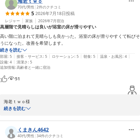
立地、設備に関しましての温かいご評価を賜り厚く御礼申し上げま
海老ｔｗｏ
す。

70代
/
男性
|
2
件のクチコミ
5
2026年7月18日
投稿
今後共ご満足いただけますよう努めて参りますので、dabo0236 様
の引き続きましてのご利用を心よりお待ち申し上げております

レジャー
家族
2026年7月
宿泊
高層階で見晴らしは良いが浴室の床が滑りやすい
リーガロイヤルホテル小倉　お客様サービス担当支配人
高い階に泊まれて見晴らしも良かった。浴室の床が滑りやすくて転びそ
リーガロイヤルホテル小倉
続きを読む
2026-07-21
|
|
|
|
|
部屋
:
5
接客・サービス
:
5
ロケーション
:
5
朝食
:
5
温泉・お風呂
:
4
|
設備
:
4
清潔さ
:
5
追加情報
:
高齢者と一緒に宿泊
51
海老ｔｗｏ様

続きを読む
この度はリーガロイヤルホテル小倉にご滞在賜り誠にありがとうご
ざいました。

しかしながら浴室の床に関しましては、ご迷惑、ご不快をおかけい
くまきん4642
たしました。

40代
/
男性
|
34
件のクチコミ