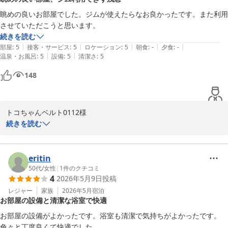
リーガロイヤルホテル小倉　お客様サービス担当支配人
眺めの良いお部屋でした。ジムが使えたらなお良かったです。また利用
リーガロイヤルホテル小倉
させていただこうと思います。
2026-06-29
続きを読む
|
|
|
|
|
部屋
:
5
接客・サービス
:
5
ロケーション
:
5
朝食
:
-
夕食
:
-
|
|
温泉・お風呂
:
5
設備
:
5
清潔さ
:
5
148
トコちゃんベルト0112様

続きを読む
この度はリーガロイヤルホテル小倉にご滞在賜り誠にありがとうご
ざいました。

ジムのご利用が適いませず恐縮に存じております。

eritin
このような中、全項目満点のご評価までお寄せいただきまして厚く
50代
/
女性
|
1
件のクチコミ
4
2026年5月9日
投稿
御礼申し上げます。

お言葉のとおり、トコちゃんベルト0112様のまたのご利用を心より
レジャー
家族
2026年5月
宿泊
お部屋の設備と清潔な浴室で快適
お待ち申し上げております。

お部屋の設備がよかったです。浴室も清潔で気持ちがよかったです。
リーガロイヤルホテル小倉　お客様サービス担当支配人
色々と丁度良くて快適でした。