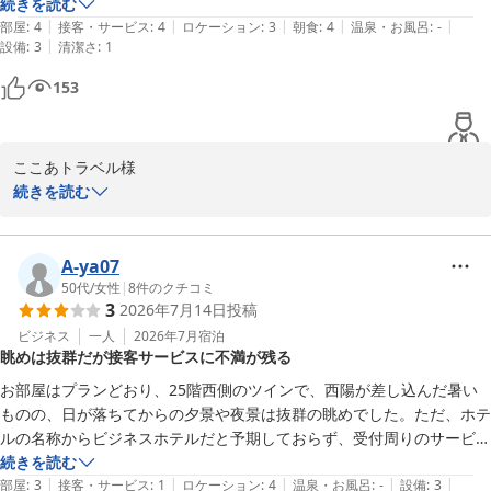
お風呂場に置かれていたアメニティにメイク落としが無い点も不満で
続きを読む
|
|
|
|
|
す。

部屋
:
4
接客・サービス
:
4
ロケーション
:
3
朝食
:
4
温泉・お風呂
:
-
|
設備
:
3
清潔さ
:
1
朝食バイキングは種類が豊富で美味しかった。
153
ここあトラベル様

続きを読む
この度はリーガロイヤルホテル小倉にご滞在賜りながら、浴室の清
掃不十分にて多大なるご不快をお掛けし深くお詫び申し上げます。

併せましてアメニティに関しましてもご満足いただく事がかないま
A-ya07
せず申し訳なく存じます。

50代
/
女性
|
8
件のクチコミ
3
2026年7月14日
投稿
この度のご滞在では、ご不快をおかけしましたにもかかわりませ
ず、ご多用の中わざわざご投稿賜り厚く御礼申し上げます。

ビジネス
一人
2026年7月
宿泊
眺めは抜群だが接客サービスに不満が残る
リーガロイヤルホテル小倉　お客様サービス担当支配人
お部屋はプランどおり、25階西側のツインで、西陽が差し込んだ暑い
ものの、日が落ちてからの夕景や夜景は抜群の眺めでした。ただ、ホテ
リーガロイヤルホテル小倉
ルの名称からビジネスホテルだと予期しておらず、受付周りのサービス
2026-05-14
に驚きました。チェックイン前に荷物を預かってもらう際に宿泊の前後
続きを読む
|
|
|
|
|
や指名を確認されることなく引換札を渡される、チェックイン時に受付
部屋
:
3
接客・サービス
:
1
ロケーション
:
4
温泉・お風呂
:
-
設備
:
3