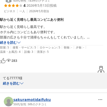
60代
/
男性
|
183
件のクチコミ
4
2026年5月13日
投稿
ビジネス
一人
2026年5月
宿泊
駅から近く見晴らし最高コンビニあり便利
駅から近く見晴らし最高です。

ホテル内にコンビニもあり便利です。

部屋の広さも十分で清掃もちゃんもしてくれていました。

Wi-Fiが遅いのだけが不満でした。
続きを読む
|
|
|
|
|
部屋
:
5
接客・サービス
:
5
ロケーション
:
5
朝食
:
-
夕食
:
-
|
|
温泉・お風呂
:
4
設備
:
3
清潔さ
:
5
283
てる77777様

続きを読む
この度はリーガロイヤルホテル小倉にご滞在賜り誠にありがとうご
ざいました。

しかしながらWi-Fi機能においてご不便をおかけいたしお詫び申し
sakuramotidaifuku
上げます。

50代
/
女性
|
9
件のクチコミ