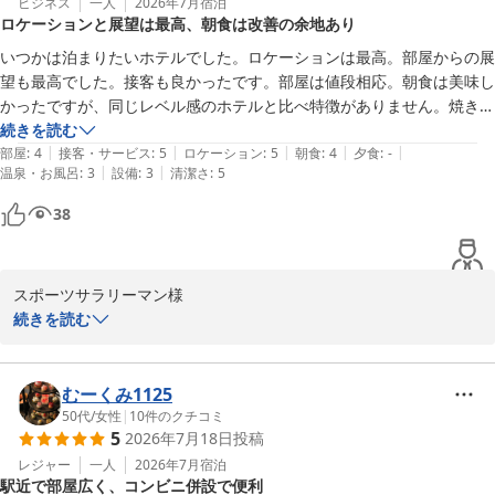
で焼いてお楽しみいただけるパンケーキをお気に召していただけた
ビジネス
一人
2026年7月
宿泊
ロケーションと展望は最高、朝食は改善の余地あり
とのこと、何よりでございます。

「次もまた泊まりたい」とのお言葉を励みに、今後も快適なご滞在
いつかは泊まりたいホテルでした。ロケーションは最高。部屋からの展
をご提供できるよう努めてまいります。

望も最高でした。接客も良かったです。部屋は値段相応。朝食は美味し
またお迎えできます日を心よりお待ちしております。

かったですが、同じレベル感のホテルと比べ特徴がありません。焼き魚
はあまり美味しくなく工夫が必要です。
続きを読む
リーガロイヤルホテル小倉　お客様サービス担当支配人
|
|
|
|
|
部屋
:
4
接客・サービス
:
5
ロケーション
:
5
朝食
:
4
夕食
:
-
|
|
温泉・お風呂
:
3
設備
:
3
清潔さ
:
5
リーガロイヤルホテル小倉
38
2026-08-05
スポーツサラリーマン様

続きを読む
この度はリーガロイヤルホテル小倉にご滞在賜りながら、朝食にご
満足いただく事がかないませずお詫び申し上げます。

ご提言を関連部門共有の上、今後ご満足いただけますよう努めて参
むーくみ1125
りますので、スポーツサラリーマン様に於かれましては、又のご利
50代
/
女性
|
10
件のクチコミ
5
2026年7月18日
投稿
用をご検討いただけましたら幸いでございます。

レジャー
一人
2026年7月
宿泊
駅近で部屋広く、コンビニ併設で便利
リーガロイヤルホテル小倉　お客様サービス担当支配人