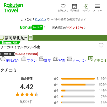
お気に入り
予約確認
ログイン
メニュー
福岡県
北九州
リーガロイヤルホテル小倉
ふるさと納税対象
施設紹介
プラン
部屋
写真
クーポン
クチコミ
クチコミ
総合評価
5
1,116
件
4.42
4
805
件
3
144
件
2
57
件
5,005
件
1
31
件