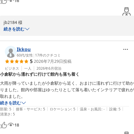
16
jb2184 様

続きを読む
この度はリーガロイヤルホテル小倉にご滞在賜り誠にありがとうご
ざいました。

お部屋の設備や眺望に対する温かいお褒めのお言葉と共に、全項目
Ikkou
満点の過分なるご評価まで頂戴し大変光栄に存じております。

60代
/
女性
|
17
件のクチコミ
5
2026年7月29日
投稿
今後共ご満足いただけますよう努めて参りますので、jb2184様のま
たのご利用を心よりお待ち申し上げております。

ビジネス
一人
2026年6月
宿泊
小倉駅から濡れずに行けて館内も落ち着く
リーガロイヤルホテル小倉　お客様サービス担当支配人
大雨が降っていましたが小倉駅から近く、おまけに濡れずに行けて助か
りました。館内や部屋はゆったりとして落ち着いたインテリアで疲れが
リーガロイヤルホテル小倉
取れました。
2026-07-31
続きを読む
|
|
|
|
|
部屋
:
5
接客・サービス
:
5
ロケーション
:
5
温泉・お風呂
:
-
設備
:
5
清潔さ
:
5
18