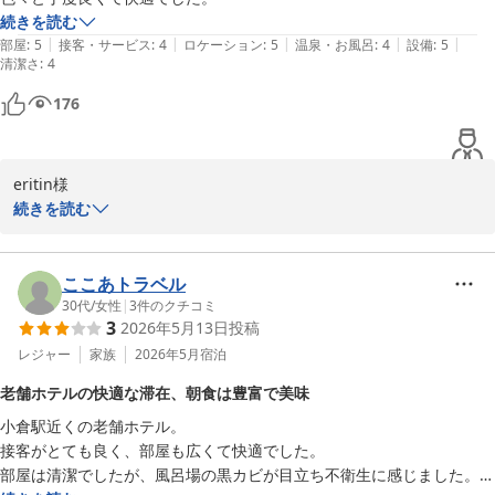
続きを読む
リーガロイヤルホテル小倉
|
|
|
|
|
部屋
:
5
接客・サービス
:
4
ロケーション
:
5
温泉・お風呂
:
4
設備
:
5
2026-06-15
清潔さ
:
4
176
eritin様

続きを読む
この度はリーガロイヤルホテル小倉にご滞在賜り誠にありがとうご
ざいました。

お部屋、浴室の設備等、快適との温かいお褒めのお言葉をお寄せい
ここあトラベル
ただき厚く御礼申し上げます。

30代
/
女性
|
3
件のクチコミ
3
2026年5月13日
投稿
今後共ご満足いただけますよう努めて参りますので、eritin様の次
回のご滞在を心よりお待ち申し上げております。

レジャー
家族
2026年5月
宿泊
老舗ホテルの快適な滞在、朝食は豊富で美味
リーガロイヤルホテル小倉　お客様サービス担当支配人
小倉駅近くの老舗ホテル。

リーガロイヤルホテル小倉
接客がとても良く、部屋も広くて快適でした。

2026-05-11
部屋は清潔でしたが、風呂場の黒カビが目立ち不衛生に感じました。
