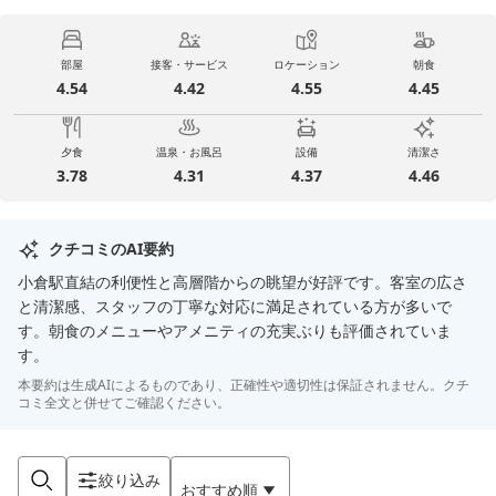
部屋
接客・サービス
ロケーション
朝食
4.54
4.42
4.55
4.45
夕食
温泉・お風呂
設備
清潔さ
3.78
4.31
4.37
4.46
クチコミのAI要約
小倉駅直結の利便性と高層階からの眺望が好評です。客室の広さ
と清潔感、スタッフの丁寧な対応に満足されている方が多いで
す。朝食のメニューやアメニティの充実ぶりも評価されていま
す。
本要約は生成AIによるものであり、正確性や適切性は保証されません。クチ
コミ全文と併せてご確認ください。
絞り込み
おすすめ順