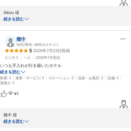
Ikkou 様

続きを読む
この度はリーガロイヤルホテル小倉にご滞在賜り、温かいお褒めの
お言葉をお寄せいただきました上に、全項目満点のご評価まで頂戴
し誠にありがとうございました。

種中
今後共ご満足いただけますよう努めて参りますので、Ikkou様のま
50代
/
男性
|
40
件のクチコミ
5
2026年7月23日
投稿
たのご利用を心よりお待ち申し上げております。

ビジネス
一人
2026年7月
宿泊
リーガロイヤルホテル小倉　お客様サービス担当支配人
いつも手入れが行き届いたホテル
続きを読む
リーガロイヤルホテル小倉
|
|
|
|
|
部屋
:
5
接客・サービス
:
5
ロケーション
:
5
温泉・お風呂
:
5
設備
:
5
2026-07-30
清潔さ
:
5
41
種中 様

続きを読む
リーガロイヤルホテル小倉をご愛顧賜り、身に余るお褒めのお言葉