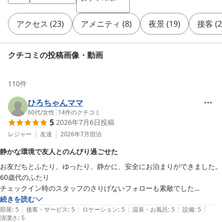
アクセス
(
23
)
アメニティ
(
8
)
夜景
(
19
)
接客
(
2
クチコミの投稿画像・動画
110
件
ひろちゃんママ
60代
/
女性
|
14
件のクチコミ
5
2026年7月6日
投稿
レジャー
友達
2026年7月
宿泊
静かな環境で友人とのんびり過ごせた
お友だちとふたり、ゆったり、静かに、安全にお泊まりができました。
60歳代のふたり

チェックイン時のスタッフのさりげないフォローも素敵でした

また泊まりたくなるホテルです
続きを読む
|
|
|
|
|
部屋
:
5
接客・サービス
:
5
ロケーション
:
5
温泉・お風呂
:
5
設備
:
5
清潔さ
:
5