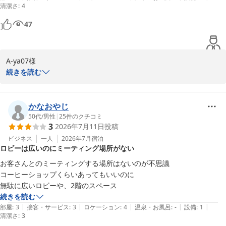
清潔さ
:
4
カウンターに行こうとしたら、いらっしゃいませの挨拶もなく無人チェ
ックイン機に案内される、チェックアウト時もクレジット払いは無人チ
47
ェックアウトとのことで受付カウンターやベルにスタッフがいてもあり
がとうございましたの一言もない、なのに連泊でだけど清掃不要水等ア
メニティの補充をしてもらいたいときは電話連絡が必要、ツインのシン
A-ya07様

グルユースで補充されるのは1人分のみ。確かに1人分で十分でした
続きを読む
が、、室料が割引になるわけでもないのでサービスが良いという印象は
この度はリーガロイヤルホテル小倉にご滞在賜りながら、ご到着
受けませんでした。

時、ご出発時の対応やアメニティの補充等、サービス面で各所に渡
ビジネスホテルとしては部屋も広くて悪くありませんが、また宿泊した
りまして、ご不快、ご迷惑をおかけいたしました事を深くお詫び申
かなおやじ
いとは感じませんでした。京都は良かっただけに残念な印象です。
し上げます。

50代
/
男性
|
25
件のクチコミ
3
2026年7月11日
投稿
この度のご滞在では著しいご不快をおかけいたしながら、ご多用の
中、わざわざご投稿を賜り厚く御礼申し上げます。

ビジネス
一人
2026年7月
宿泊
ロビーは広いのにミーティング場所がない
リーガロイヤルホテル小倉　お客様サービス担当支配人
お客さんとのミーティングする場所はないのが不思議

コーヒーショップくらいあってもいいのに

リーガロイヤルホテル小倉
無駄に広いロビーや、2階のスペース
2026-07-15
続きを読む
|
|
|
|
|
部屋
:
3
接客・サービス
:
3
ロケーション
:
4
温泉・お風呂
:
-
設備
:
1
清潔さ
:
3