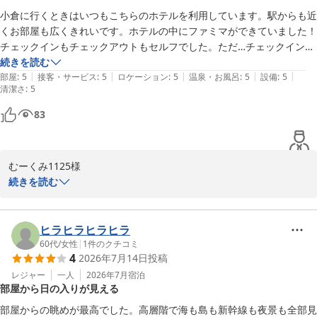
小倉に行くときはいつもこちらのホテルを利用しています。駅からも近
リーガロイヤルホテル小倉
くお部屋も広くきれいです。ホテルの中にファミマができていました！

2026-07-28
チェックインもチェックアウトもセルフでした。ただ…チェックインの
ときカードキーの置き場所をもう少しわかりやすくして欲しかったで
続きを読む
|
|
|
|
|
す。
部屋
:
5
接客・サービス
:
5
ロケーション
:
5
温泉・お風呂
:
5
設備
:
5
清潔さ
:
5
83
むーくみ1125様

続きを読む
いつもリーガロイヤルホテル小倉をご愛顧賜り誠にありがとうござ
います。

立地、設備へのお褒めのお言葉に加え、全項目満点のご評価まで頂
ヒラヒラヒラヒラ
戴し、大変光栄に存じております。

60代
/
女性
|
1
件のクチコミ
4
2026年7月14日
投稿
ご提言いただきましたカードキーの置き場所に関しましては内部検
討させていただき、併せまして引き続きサービスの充実に努めて参
レジャー
一人
2026年7月
宿泊
部屋から日の入りが見える
りますので、今後共ご愛顧賜りたく、むーくみ1125様の次回のご滞
在を心よりお待ち申し上げております。

部屋からの眺めが最高でした。高層階で海も島も新幹線も夜景も全部見