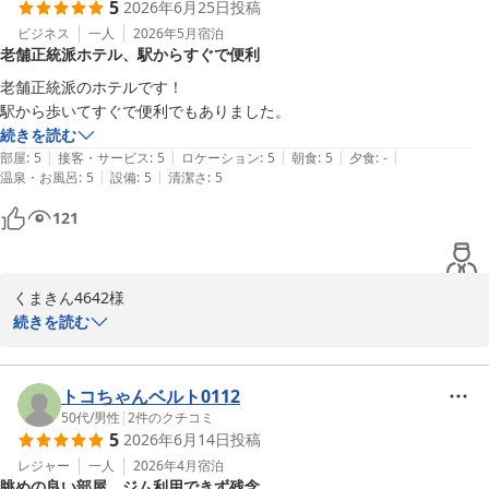
5
2026年6月25日
投稿
状況確認の上、改善に努めて参りますので、海老ｔｗｏ様におかれ
ましては、又のご利用をご検討いただけましたら幸いでございま
ビジネス
一人
2026年5月
宿泊
老舗正統派ホテル、駅からすぐで便利
す。

老舗正統派のホテルです！

リーガロイヤルホテル小倉　お客様サービス担当支配人
駅から歩いてすぐで便利でもありました。
続きを読む
リーガロイヤルホテル小倉
|
|
|
|
|
部屋
:
5
接客・サービス
:
5
ロケーション
:
5
朝食
:
5
夕食
:
-
2026-07-21
|
|
温泉・お風呂
:
5
設備
:
5
清潔さ
:
5
121
くまきん4642様

続きを読む
この度はリーガロイヤルホテル小倉にご滞在賜り、身に余るご推奨
のお言葉と共に、全項目満点のご評価まで頂戴し大変光栄に存じて
おります。

トコちゃんベルト0112
引き続きご満足いただけますよう努めて参りますので、くまきん
50代
/
男性
|
2
件のクチコミ
5
2026年6月14日
投稿
4642様の次回のご滞在を心よりお待ち申し上げております。

レジャー
一人
2026年4月
宿泊
眺めの良い部屋、ジム利用できず残念