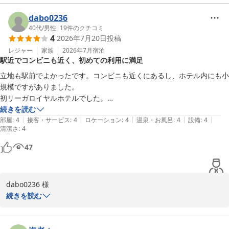
をお寄せいただきました上に、全項目満点のご評価まで頂戴し厚く
御礼申し上げます。

dabo0236
今後共ご満足いただけますようサービスの充実に努めて参りますの
40代
/
男性
|
19
件のクチコミ
4
2026年7月20日
投稿
で、種中様の次回のご滞在を心よりお待ち申し上げております。

レジャー
家族
2026年7月
宿泊
駅近でコンビニも近く、初めての利用に満足
リーガロイヤルホテル小倉　お客様サービス担当支配人
立地も駅前でよかったです。コンビニも近くにあるし、ホテル内にも小
リーガロイヤルホテル小倉
規模ですがありました。

2026-07-24
初リーガロイヤルホテルでした。

よい経験になりました。
続きを読む
|
|
|
|
|
部屋
:
4
接客・サービス
:
4
ロケーション
:
4
温泉・お風呂
:
4
設備
:
4
清潔さ
:
4
47
dabo0236 様

続きを読む
この度はリーガロイヤルホテル小倉にご滞在賜り誠にありがとうご
ざいました。
