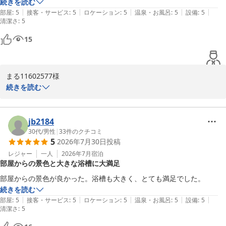
続きを読む
|
|
|
|
|
部屋
:
5
接客・サービス
:
5
ロケーション
:
5
温泉・お風呂
:
5
設備
:
5
清潔さ
リーガロイヤルホテル小倉　お客様サービス担当支配人
:
5
リーガロイヤルホテル小倉
15
2026-07-15
まる11602577様

続きを読む
この度はリーガロイヤルホテル小倉にご滞在賜り誠にありがとうご
ざいました。

客室の広さや清潔感についてご評価いただき、大変嬉しく存じま
jb2184
す。

30代
/
男性
|
33
件のクチコミ
5
2026年7月30日
投稿
また、小倉駅からのアクセスや国際会議場への利便性がお役に立て
たようで何よりでございます。

レジャー
一人
2026年7月
宿泊
部屋からの景色と大きな浴槽に大満足
まる11602577様のまたのご利用を心よりお待ちしております。

部屋からの景色が良かった。浴槽も大きく、とても満足でした。
リーガロイヤルホテル小倉　お客様サービス担当支配人
続きを読む
|
|
|
|
|
部屋
:
5
接客・サービス
:
5
ロケーション
:
5
温泉・お風呂
:
5
設備
:
5
リーガロイヤルホテル小倉
清潔さ
:
5
2026-08-05