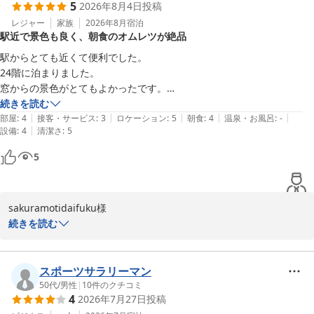
5
2026年8月4日
投稿
設備上のトラブル等は特に認識できておりませんが、各お部屋にご
滞在中のお客様のご使用が同時間帯に集中した事が原因と推量いた
レジャー
家族
2026年8月
宿泊
駅近で景色も良く、朝食のオムレツが絶品
しております。

この度のご滞在ではご不快をお掛け致しましたにもかかわらず、わ
駅からとても近くて便利でした。

ざわざご投稿賜り大変恐縮に存じております。

24階に泊まりました。

てる77777様に於かれましてはまたのご利用をご検討いただけまし
窓からの景色がとてもよかったです。

たら幸いでございます。

ホテル自体は新しくはないかと思いますが、お部屋はとてもキレイに清
続きを読む
|
|
|
|
|
掃されていて快適でした。

部屋
:
4
接客・サービス
:
3
ロケーション
:
5
朝食
:
4
温泉・お風呂
:
-
リーガロイヤルホテル小倉　お客様サービス担当支配人
|
設備
:
4
清潔さ
:
5
朝食のブュッフェは作りたてのオムレツと、自分で焼けるパンケーキが
とても美味しかったです。

リーガロイヤルホテル小倉
5
次もまた泊まりたいと思えるホテルでした。
2026-05-15
sakuramotidaifuku様

続きを読む
このたびはご宿泊ならびに温かいご感想をお寄せいただき、誠にあ
りがとうございます。

24階からの眺望や客室の清掃状態にご満足いただけたご様子を伺
スポーツサラリーマン
い、大変嬉しく存じます。

50代
/
男性
|
10
件のクチコミ
4
2026年7月27日
投稿
また、ご朝食ではシェフが目の前でお作りするオムレツや、ご自身