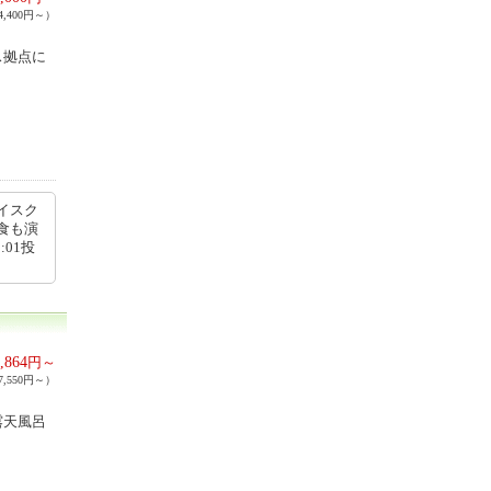
,400円～）
ス拠点に
イスク
食も演
:01投
,864
円～
,550円～）
露天風呂