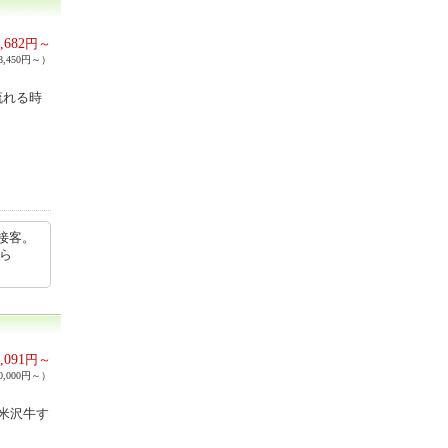
,682
円～
,450円～）
流れる時
接客。
から
,091
円～
,000円～）
米沢牛す