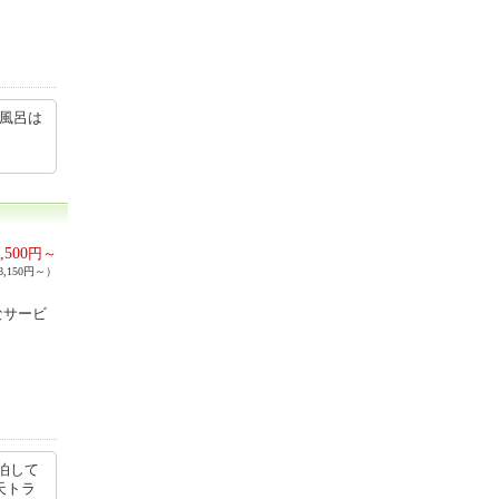
天風呂は
,500
円～
,150円～）
なサービ
泊して
天トラ