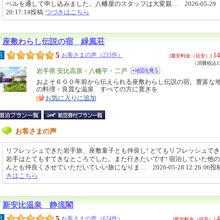
ベルを通して申し込みました。八幡屋のスタッフは大変親… 2026-05-29
20:17:14投稿
つづきはこちら
座敷わらし伝説の宿 緑風荘
5
14
呂
お客さまの声（233件）
[最安料金（目安）]
（消費税込15
エ
岩手県 安比高原・八幡平・二戸
リ
およそ６００年前から伝えられる座敷わらし伝説の宿。豊富な
特
の料理・良質な温泉 すべての方に寛ぎを
ア
徴
お気に入りに追加
お客さまの声
リフレッシュできた岩手旅、座敷童子とも仲良し! とてもリフレッシュでき
岩手はとてもすてきなところでした。また行きたいです! 宿泊していた他
んとも仲良くさせていただいていい旅になりま… 2026-05-28 12:26:06投
きはこちら
新安比温泉 静流閣
5
4
呂
お客さまの声（624件）
[最安料金（目安）]