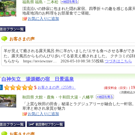
エ
福島県 福島・二本松
リ
渓流沿いの静寂に包まれた隠れ家宿。四季折々の趣を感じる露
特
地産地消のお料理をお部屋食でご堪能。
ア
徴
お気に入りに追加
お客さまの声
羊が見えて癒される露天風呂 外に羊がいました!エサも食べさせる事がで
た。露天風呂からものんびり歩いてる姿見え癒されました。 クチコミの詳
ちらから https://review.trav… 2026-05-10 08:58:55投稿
つづきはこちら
白神矢立 湯源郷の宿 日景温泉
5
19
呂
お客さまの声（255件）
[最安料金（目安）]
（消費税込20
エ
秋田県 大館・鹿角・十和田大湯・八幡平
リ
「上質な秋田の田舎」秘湯とラグジュアリーが融合した一軒宿
特
草津と称され泉質が魅力
ア
徴
お気に入りに追加
お客さまの声