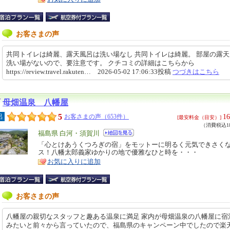
お客さまの声
共同トイレは綺麗、露天風呂は洗い場なし 共同トイレは綺麗。 部屋の露
洗い場がないので、要注意です。 クチコミの詳細はこちらから
https://review.travel.rakuten… 2026-05-02 17:06:33投稿
つづきはこちら
母畑温泉 八幡屋
5
16
呂
お客さまの声（653件）
[最安料金（目安）]
（消費税込18
エ
福島県 白河・須賀川
リ
「心とけあうくつろぎの宿」をモットーに明るく元気できさく
特
ス！八幡太郎義家ゆかりの地で優雅なひと時を・・・
ア
徴
お気に入りに追加
お客さまの声
八幡屋の親切なスタッフと趣ある温泉に満足 家内が母畑温泉の八幡屋に宿
みたいと前々から言っていたので、福島県のキャンペーン中でしたので楽