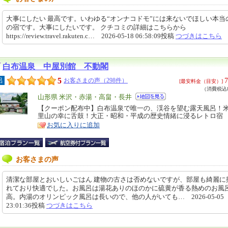
大事にしたい 最高です。いわゆる“オンナコドモ”には来ないでほしい本当
の宿です。大事にしたいです。 クチコミの詳細はこちらから
https://review.travel.rakuten.c… 2026-05-18 06:58:09投稿
つづきはこちら
白布温泉 中屋別館 不動閣
5
7
呂
お客さまの声（298件）
[最安料金（目安）]
（消費税込8
エ
山形県 米沢・赤湯・高畠・長井
リ
【クーポン配布中】白布温泉で唯一の、渓谷を望む露天風呂！
特
里山の幸に舌鼓！大正・昭和・平成の歴史情緒に浸るレトロ宿
ア
徴
お気に入りに追加
お客さまの声
清潔な部屋とおいしいごはん 建物の古さは否めないですが、部屋も綺麗に
れており快適でした。お風呂は湯花ありのほのかに硫黄が香る熱めのお風
高。内湯のオリンピック風呂は長いので、他の人がいても… 2026-05-05
23:01:36投稿
つづきはこちら