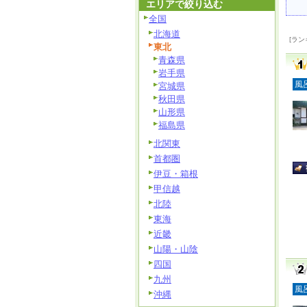
エリアで絞り込む
全国
北海道
[ラン
東北
青森県
岩手県
風
宮城県
秋田県
山形県
福島県
北関東
首都圏
伊豆・箱根
甲信越
北陸
東海
近畿
山陽・山陰
四国
九州
風
沖縄