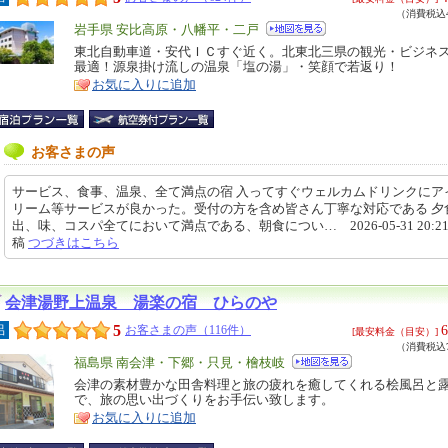
（消費税込4
エ
岩手県 安比高原・八幡平・二戸
リ
東北自動車道・安代ＩＣすぐ近く。北東北三県の観光・ビジネ
特
最適！源泉掛け流しの温泉「塩の湯」・笑顔で若返り！
ア
徴
お気に入りに追加
お客さまの声
サービス、食事、温泉、全て満点の宿 入ってすぐウェルカムドリンクにア
リーム等サービスが良かった。受付の方を含め皆さん丁寧な対応である 夕
出、味、コスパ全てにおいて満点である、朝食につい… 2026-05-31 20:21
稿
つづきはこちら
会津湯野上温泉 湯楽の宿 ひらのや
5
6
呂
お客さまの声（116件）
[最安料金（目安）]
（消費税込7
エ
福島県 南会津・下郷・只見・檜枝岐
リ
会津の素材豊かな田舎料理と旅の疲れを癒してくれる桧風呂と
特
で、旅の思い出づくりをお手伝い致します。
ア
徴
お気に入りに追加