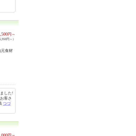
,500
円～
,950円～）
地元食材
ました!
のお客さ
稿
つづ
,000
円～