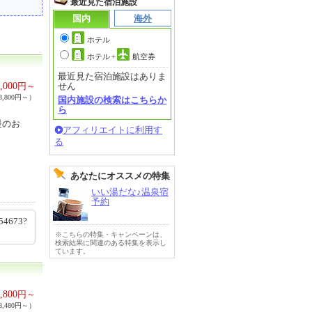
最近見た宿泊施設
国内
海外
ホテル
ホテル
+
航空券
最近見た宿泊施設はありま
,000
円～
せん
,800円～）
国内施設の検索はこちらか
ら
慢のお
アフィリエイトに利用す
る
あなたにオススメの特集
いい湯だな♪温泉宿
予約
54673?
※こちらの特集・キャンペーンは、
検索結果に関連のある特集を表示し
ています。
,800
円～
,480円～）