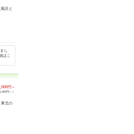
天風呂と
きまし
細はこ
,000
円～
,900円～）
。東北の