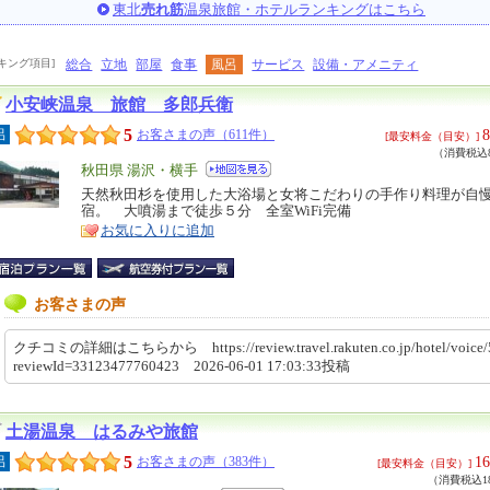
東北
売れ筋
温泉旅館・ホテルランキングはこちら
キング項目]
総合
立地
部屋
食事
風呂
サービス
設備・アメニティ
小安峡温泉 旅館 多郎兵衛
5
8
呂
お客さまの声（611件）
[最安料金（目安）]
（消費税込8
エ
秋田県 湯沢・横手
リ
天然秋田杉を使用した大浴場と女将こだわりの手作り料理が自
特
宿。 大噴湯まで徒歩５分 全室WiFi完備
ア
徴
お気に入りに追加
お客さまの声
クチコミの詳細はこちらから https://review.travel.rakuten.co.jp/hotel/voice/
reviewId=33123477760423 2026-06-01 17:03:33投稿
土湯温泉 はるみや旅館
5
16
呂
お客さまの声（383件）
[最安料金（目安）]
（消費税込18