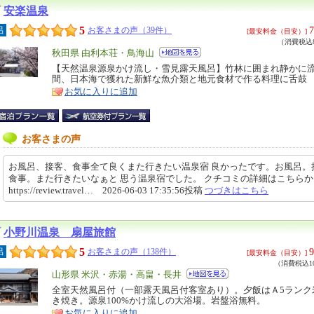
安楽温泉
5
7
呂
お客さまの声（39件）
[最安料金（目安）]
（消費税込8
エ
秋田県 由利本荘・鳥海山
リ
【天然温泉源泉かけ流し・雪見露天風呂】竹林に囲まれ静かに
特
間、日本海で獲れた新鮮な魚介類と地元食材で作る料理に舌鼓
ア
徴
お気に入りに追加
お客さまの声
お風呂、接客、食事全て良くまた行きたい温泉宿 良かったです。お風呂。
食事。また行きたいなぁと 思う温泉宿でした。 クチコミの詳細はこちら
https://review.travel… 2026-06-03 17:35:56投稿
つづきはこちら
小野川温泉 扇屋旅館
5
9
呂
お客さまの声（138件）
[最安料金（目安）]
（消費税込10
エ
山形県 米沢・赤湯・高畠・長井
リ
全室天然風呂付（一部露天風呂付客室あり）。夕飯はＡ5ランク
特
き焼き。源泉100%かけ流しの大浴場。岩盤浴無料。
ア
徴
お気に入りに追加