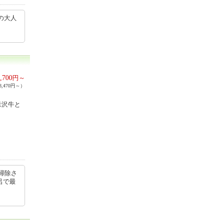
の大人
,700
円～
,470円～）
米沢牛と
掃除さ
呂で最