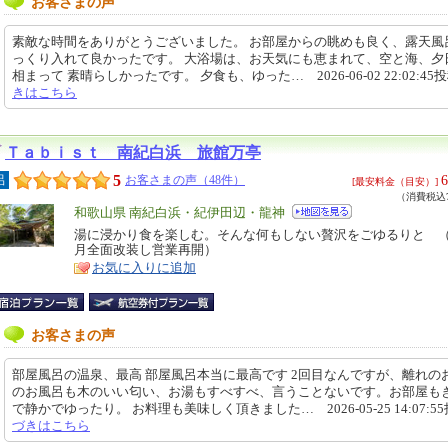
お客さまの声
素敵な時間をありがとうございました。 お部屋からの眺めも良く、露天風
っくり入れて良かったです。 大浴場は、お天気にも恵まれて、空と海、夕
相まって 素晴らしかったです。 夕食も、ゆった… 2026-06-02 22:02:45
きはこちら
Ｔａｂｉｓｔ 南紀白浜 旅館万亭
5
6
呂
お客さまの声（48件）
[最安料金（目安）]
（消費税込7
エ
和歌山県 南紀白浜・紀伊田辺・龍神
リ
湯に浸かり食を楽しむ。そんな何もしない贅沢をごゆるりと （2
特
月全面改装し営業再開）
ア
徴
お気に入りに追加
お客さまの声
部屋風呂の温泉、最高 部屋風呂本当に最高です 2回目なんですが、離れの
のお風呂も木のいい匂い、お湯もすべすべ、言うことないです。お部屋も
で静かでゆったり。 お料理も美味しく頂きました… 2026-05-25 14:07:5
づきはこちら