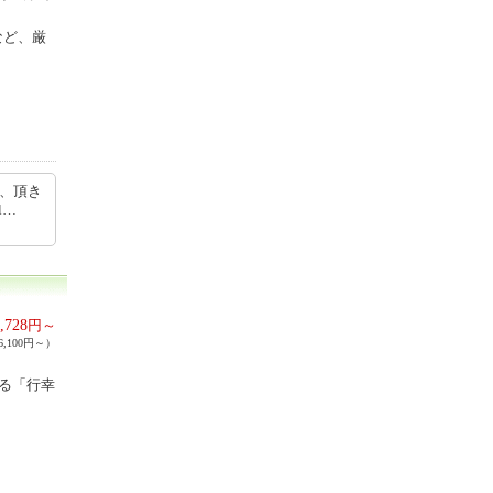
など、厳
く、頂き
tel…
,728
円～
,100円～）
ある「行幸