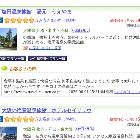
塩田温泉旅館 湯元 うえやま
5
9
呂
お客さまの声（193件）
[最安料金（目安）]
（消費税込9
エ
兵庫県 姫路・相生・赤穂
リ
姫路城、書写山円教寺、姫路セントラルパークに近く、自然湧
特
が楽しめる、塩田温泉の湯元旅館.
ア
徴
お気に入りに追加
お客さまの声
食事も温泉も最高で快適な滞在 何不自由なく過ごせました 食事は美味し
気持ちよかったです クチコミの詳細はこちらから
https://review.travel.rakuten.co.jp… 2026-06-01 15:31:04投稿
つづきはこち
大阪の絶景温泉旅館 ホテルセイリュウ
5
5
呂
お客さまの声（364件）
[最安料金（目安）]
（消費税込5
エ
大阪府 枚方・守口・東大阪
リ
難波・奈良から電車直通約２０分の好アクセス絶景温泉旅館。
特