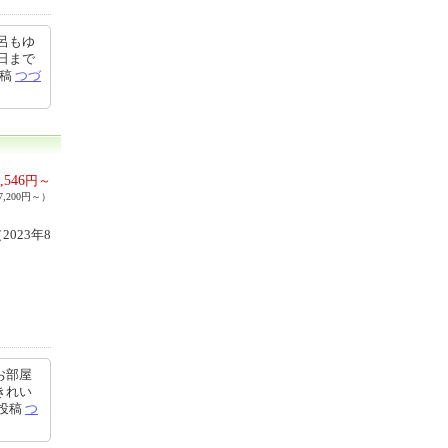
呂もゆ
日まで
投稿
つづ
,546
円～
,200円～）
023年8
お部屋
きれい
5投稿
つ