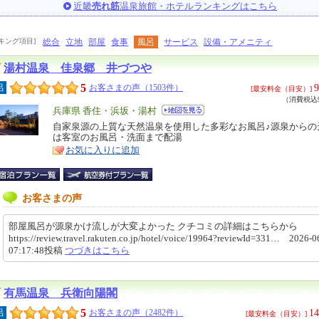
近畿
売れ筋
温泉旅館・ホテルランキングはこちら
キング項目]
総合
立地
部屋
食事
風呂
サービス
設備・アメニティ
湯村温泉 佳泉郷 井づつや
5
9
呂
お客さまの声（1503件）
[最安料金（目安）]
（消費税込9
エ
兵庫県 香住・浜坂・湯村
リ
自家泉源の上質な天然温泉を使用した多彩なお風呂♪源泉からの
特
は客室のお風呂・洗面まで配湯
ア
徴
お気に入りに追加
お客さまの声
部屋風呂が源泉かけ流しが大変よかった クチコミの詳細はこちらから
https://review.travel.rakuten.co.jp/hotel/voice/19964?reviewId=331… 2026-0
07:17:48投稿
つづきはこちら
有馬温泉 兵衛向陽閣
5
14
呂
お客さまの声（2482件）
[最安料金（目安）]