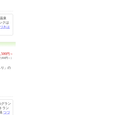
 温泉
ンクは
づきは
,500
円～
,050円～）
らり」の
のグラン
トラン
投稿
つづ