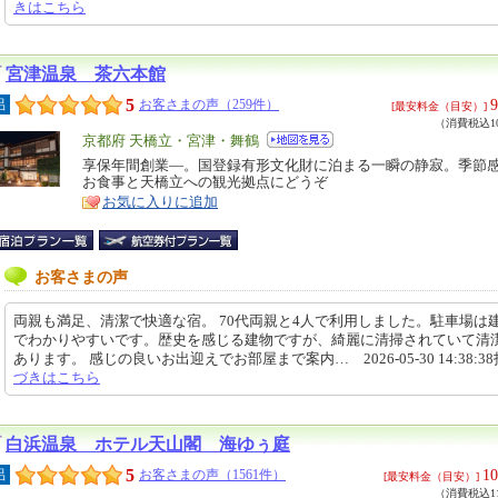
きはこちら
宮津温泉 茶六本館
5
9
呂
お客さまの声（259件）
[最安料金（目安）]
（消費税込10
エ
京都府 天橋立・宮津・舞鶴
リ
享保年間創業―。国登録有形文化財に泊まる一瞬の静寂。季節
特
お食事と天橋立への観光拠点にどうぞ
ア
徴
お気に入りに追加
お客さまの声
両親も満足、清潔で快適な宿。 70代両親と4人で利用しました。駐車場は
でわかりやすいです。歴史を感じる建物ですが、綺麗に清掃されていて清
あります。 感じの良いお出迎えでお部屋まで案内… 2026-05-30 14:38:3
づきはこちら
白浜温泉 ホテル天山閣 海ゆぅ庭
5
10
呂
お客さまの声（1561件）
[最安料金（目安）]
（消費税込11