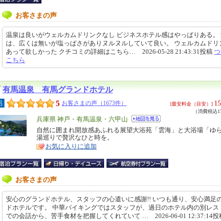
お客さまの声
温泉は良いがウェルカムドリンクなし ビジネスホテル感はやっぱりある。
は、広くは無いが塩っぱさがありヌルヌルしていて良い。 ウェルカムドリ
あって欲しかった クチコミの詳細はこちら… 2026-05-28 21:43:31投稿
つ
こちら
有馬温泉 有馬グランドホテル
5
15
呂
お客さまの声（1673件）
[最安料金（目安）]
（消費税込17
エ
兵庫県 神戸・有馬温泉・六甲山
リ
自然に囲まれ開放感あふれる展望大浴苑「雲海」と大浴場「ゆ
特
湯巡りで贅沢なひと時を。
ア
徴
お気に入りに追加
お客さまの声
安心のグランドホテル、スタッフの心遣いに感謝!! いつも通り、安心満足
ドホテルです。 中華バイキングではスタッフが、過日のホテル内の別レス
での会話から、苦手食材を把握してくれていて … 2026-06-01 12:37:14