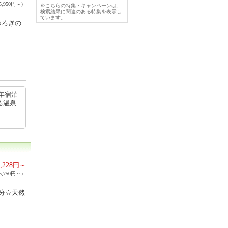
,950円～）
※こちらの特集・キャンペーンは、
検索結果に関連のある特集を表示し
ています。
つろぎの
年宿泊
る温泉
,228
円～
,750円～）
5分☆天然