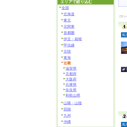
エリアで絞り込む
全国
北海道
[ラン
東北
北関東
首都圏
風
伊豆・箱根
甲信越
北陸
東海
近畿
滋賀県
京都府
大阪府
兵庫県
奈良県
和歌山県
山陽・山陰
四国
九州
沖縄
風