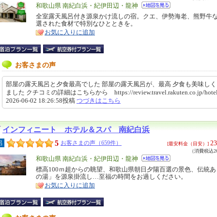
エ
和歌山県 南紀白浜・紀伊田辺・龍神
リ
全室露天風呂付き源泉かけ流しの宿。クエ、伊勢海老、熊野牛
特
選された食材で特別なひとときを。
ア
徴
お気に入りに追加
お客さまの声
部屋の露天風呂と夕食最高でした 部屋の露天風呂が、最高 夕食も美味し
ました クチコミの詳細はこちらから https://review.travel.rakuten.co.jp/ho
2026-06-02 18:26:58投稿
つづきはこちら
インフィニート ホテル＆スパ 南紀白浜
5
23
呂
お客さまの声（659件）
[最安料金（目安）]
（消費税込26
エ
和歌山県 南紀白浜・紀伊田辺・龍神
リ
標高100ｍ超からの眺望、和歌山県朝日夕陽百選の景色、伝統
特
の湯」を源泉掛流し…至福の時間をお過しください。
ア
徴
お気に入りに追加