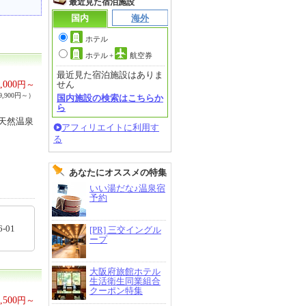
最近見た宿泊施設
国内
海外
ホテル
ホテル
+
航空券
最近見た宿泊施設はありま
,000
円～
せん
,900円～）
国内施設の検索はこちらか
ら
天然温泉
アフィリエイトに利用す
る
あなたにオススメの特集
いい湯だな♪温泉宿
予約
6-01
[PR] 三交イングル
ープ
大阪府旅館ホテル
生活衛生同業組合
クーポン特集
,500
円～