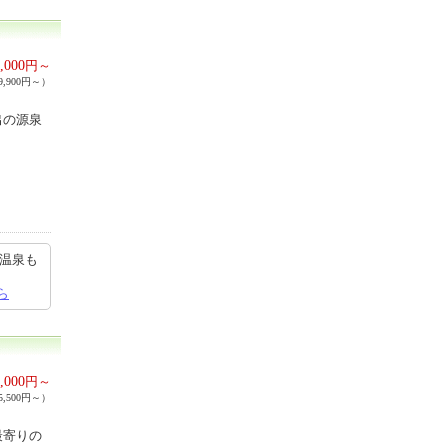
,000
円～
,900円～）
出の源泉
く温泉も
ら
,000
円～
,500円～）
最寄りの