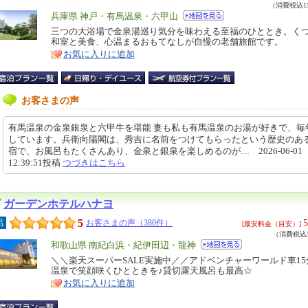
（消費税込15
エ
兵庫県 神戸・有馬温泉・六甲山
リ
三つの大浴場で金泉湯巡り気分を味わえる至福のひととき。く
特
和室と美食、心温まるおもてなしが自慢の老舗旅館です。
ア
徴
お気に入りに追加
お客さまの声
有馬温泉の金泉銀泉と六甲牛を堪能 妻も私も有馬温泉のお湯が好きで、毎
しています。兵衛向陽閣は、秀吉に名前をつけてもらったという歴史のあ
宿で、お風呂もたくさんあり、金泉と銀泉を楽しめるのが… 2026-06-01
12:39:51投稿
つづきはこちら
ガーデンホテルハナヨ
5
5
呂
お客さまの声（380件）
[最安料金（目安）]
（消費税込5
エ
和歌山県 南紀白浜・紀伊田辺・龍神
リ
＼＼楽天スーパーSALE実施中／／アドベンチャーワールド車1
特
温泉で笑顔咲くひとときを♪貸切露天風呂も最高☆
ア
徴
お気に入りに追加