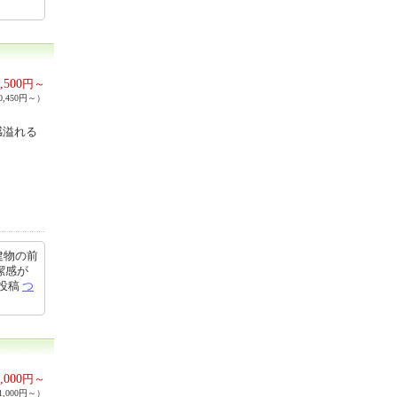
,500
円～
,450円～）
感溢れる
建物の前
潔感が
8投稿
つ
,000
円～
,000円～）