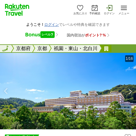
お気に入り
予約確認
ログイン
メニュー
全国
全国
京都府
京都
祇園・東山・北白川
ウェスティ
1/16