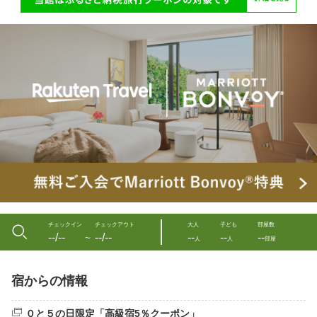
チェックイン
チェックアウト
大人
子ども
部屋数
--/--
--/--
--
--
--
〜
人
人
部屋
宿からの情報
０と５の日限定「高級宿5％クーポン」