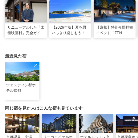
リニューアルした「太
【2026年版】夏を思
【京都】特別夜間拝観
秦映画村」完全ガイ
いっきり楽しもう！関
イベント「ZEN
ド。イマーシブ体験
西のおすすめ海水浴
NIGHT 東福寺」が開
に"18禁”コンテンツま
場・ビーチ18選
催！ “脳をととのえ
で！
る”没入型サウンドア
ートナイトを
最近見た宿
ウェスティン都ホ
テル京都
同じ宿を見た人はこんな宿も見ています
京都温泉 京湯
リーガロイヤルホ
ホテルモントレ京
京都東急ホ