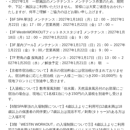
＜2027年1月 一部施設のメンテナンス＞ メンテナンス作業のため、期間
中、下記・施設はご利用いただけません。 皆様には大変ご迷惑をおかけい
たしますが、何卒ご理解・ご協力のほどお願い申し上げます。
【6F SPA 華頂】メンテナンス：2027年1月18日（月）12：00 ～ 2027年1
月22日（金）17：00 ／営業再開：2027年1月22日（金）17：00 ～
【3F WestinWORKOUTフィットネススタジオ】メンテナンス：2027年1月
18日（月）12：00 ～ 2027年1月22日（金） 9：00
【3F 屋内プール】メンテナンス：2027年1月17日（日）21：00 ～ 2027年
1月22日（金） 9：00／営業再開：2027年1月22日（金） 9：00 ～
【7F 野鳥の森 探鳥路】メンテナンス：2027年1月17日（日）13：00 ～ 2
027年1月20日（水）／解放予定：2027年1月21日（木） 朝 ～
【京都市宿泊税について】表示の宿泊料金には宿泊税が含まれておりませ
ん。宿泊料金に応じた宿泊税（お一人様ご一泊につき200～10,000円）を
現地フロントにて別途申し受けます。
【入湯税について】数寄屋風別館「佳水園」天然温泉風呂付のお部屋にご
宿泊の場合は、現地にて1名様1泊につき150円の入湯税を別途申し受けま
す。
【6階SPA華頂の入場制限について】4歳以上よりご利用可(12歳未満は18
歳以上の保護者の同伴要)／7歳以上は混浴不可／刺青(タトゥー)のある方は
ご入場不可
【3階「WESTIN WORKOUT」の入場制限について①】4歳以上よりご利用
可(12歳未満は18歳以上の保護者の同伴要)／ジムエリアは16歳以上よりご